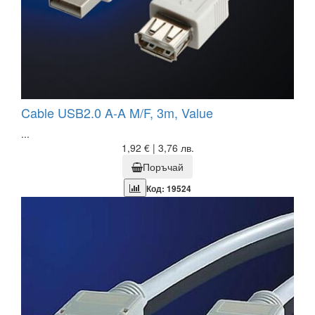
Cable USB2.0 A-A M/F, 3m, Value
...
1,92 € | 3,76 лв.
Поръчай
Код: 19524