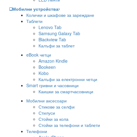
Мобилни устройства
Колички и шкафове за зареждане
Таблети
Lenovo Tab
Samsung Galaxy Tab
Blackview Tab
Калъфи за таблет
eBook четци
Amazon Kindle
Bookeen
Kobo
Калъфи за електронни четци
Smart гривни и часовници
Каишки за смартчасовници
Мобилни аксесоари
Стикове за селфи
Стилуси
Стойки за кола
Стойки за телефони и таблети
Телефони