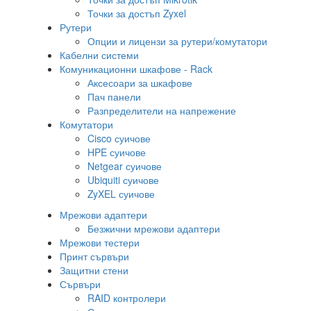
Точки за достъп Zyxel
Рутери
Опции и лицензи за рутери/комутатори
Кабелни системи
Комуникационни шкафове - Rack
Аксесоари за шкафове
Пач панели
Разпределители на напрежение
Комутатори
Cisco суичове
HPE суичове
Netgear суичове
Ubiquiti суичове
ZyXEL суичове
Мрежови адаптери
Безжични мрежови адаптери
Мрежови тестери
Принт сървъри
Защитни стени
Сървъри
RAID контролери