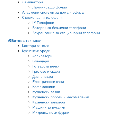
Ламинатори
Ламиниращо фолио
Алармени системи за дома и офиса
Стационарни телефони
IP Телефони
Батерии за безжични телефони
Захранвания за стационарни телефони
Битова техника
Кантари за тяло
Кухненски уреди
Аспиратори
Блендери
Готварски печки
Грилове и скари
Диспенсъри
Електрически кани
Кафемашини
Кухненски везни
Кухненски роботи и месомелачки
Кухненски таймери
Машини за пуканки
Микровълнови фурни