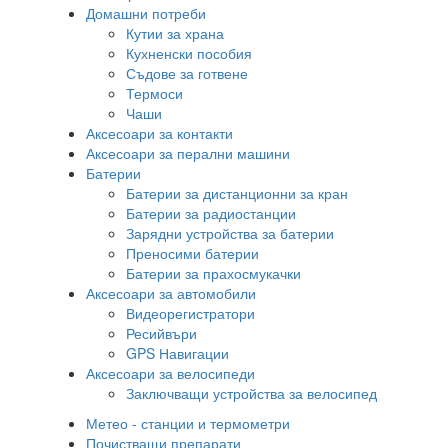
Домашни потреби
Кутии за храна
Кухненски пособия
Съдове за готвене
Термоси
Чаши
Аксесоари за контакти
Аксесоари за перални машини
Батерии
Батерии за дистанционни за кран
Батерии за радиостанции
Зарядни устройства за батерии
Преносими батерии
Батерии за прахосмукачки
Аксесоари за автомобили
Видеорегистратори
Ресийвъри
GPS Навигации
Аксесоари за велосипеди
Заключващи устройства за велосипед
Метео - станции и термометри
Почистващи препарати