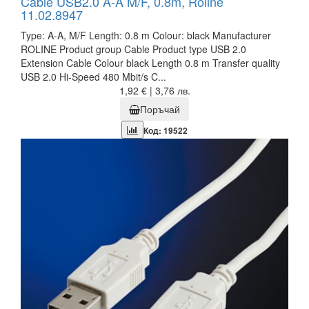
Cable USB2.0 A-A M/F, 0.8m, Roline
11.02.8947
Type: A-A, M/F Length: 0.8 m Colour: black Manufacturer
ROLINE Product group Cable Product type USB 2.0
Extension Cable Colour black Length 0.8 m Transfer quality
USB 2.0 Hi-Speed 480 Mbit/s C...
1,92 € | 3,76 лв.
Поръчай
Код: 19522