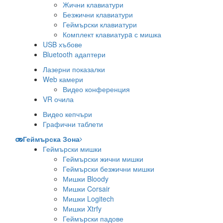
Жични клавиатури
Безжични клавиатури
Геймърски клавиатури
Комплект клавиатурa с мишка
USB хъбове
Bluetooth адаптери
Лазерни показалки
Web камери
Видео конференция
VR очила
Видео кепчъри
Графични таблети
Геймърска Зона
Геймърски мишки
Геймърски жични мишки
Геймърски безжични мишки
Мишки Bloody
Мишки Corsair
Мишки Logitech
Мишки Xtrfy
Геймърски падове