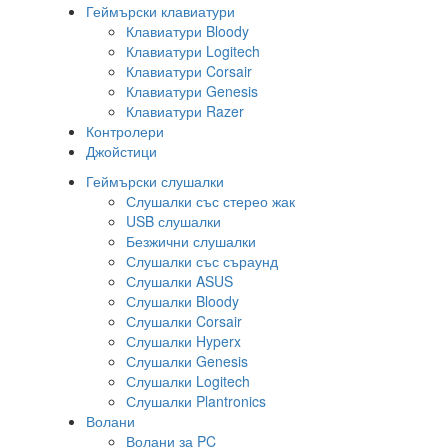
Геймърски клавиатури
Клавиатури Bloody
Клавиатури Logitech
Клавиатури Corsair
Клавиатури Genesis
Клавиатури Razer
Контролери
Джойстици
Геймърски слушалки
Слушалки със стерео жак
USB слушалки
Безжични слушалки
Слушалки със съраунд
Слушалки ASUS
Слушалки Bloody
Слушалки Corsair
Слушалки Hyperx
Слушалки Genesis
Слушалки Logitech
Слушалки Plantronics
Волани
Волани за PC