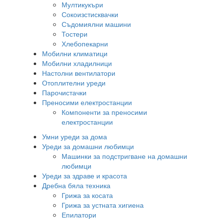
Мултикукъри
Сокоизстисквачки
Съдомиялни машини
Тостери
Хлебопекарни
Мобилни климатици
Мобилни хладилници
Настолни вентилатори
Отоплителни уреди
Парочистачки
Преносими електростанции
Компоненти за преносими
електростанции
Умни уреди за дома
Уреди за домашни любимци
Машинки за подстригване на домашни
любимци
Уреди за здраве и красота
Дребна бяла техника
Грижа за косата
Грижа за устната хигиена
Епилатори