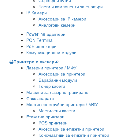
Сървърни кутии
Части и компоненти за сървъри
IP Камери
Аксесоари за IP камери
Аналогови камери
Powerline адаптери
PON Terminal
PoE инжектори
Комуникационни модули
Принтери и скенери
Лазерни принтери / МФУ
Аксесоари за принтери
Барабанни модули
Тонер касети
Машини за лазерно гравиране
Факс апарати
Мастиленоструйни принтери / МФУ
Мастилени касети
Етикетни принтери
POS принтери
Аксесоари за етикетни принтери
Консумативи за етикетни принтери