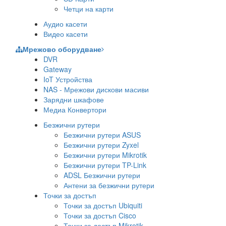
Четци на карти
Аудио касети
Видео касети
Мрежово оборудване
DVR
Gateway
IoT Устройства
NAS - Мрежови дискови масиви
Зарядни шкафове
Медиа Конвертори
Безжични рутери
Безжични рутери ASUS
Безжични рутери Zyxel
Безжични рутери Mikrotik
Безжични рутери TP-Link
ADSL Безжични рутери
Антени за безжични рутери
Точки за достъп
Точки за достъп Ubiquiti
Точки за достъп Cisco
Точки за достъп Mikrotik