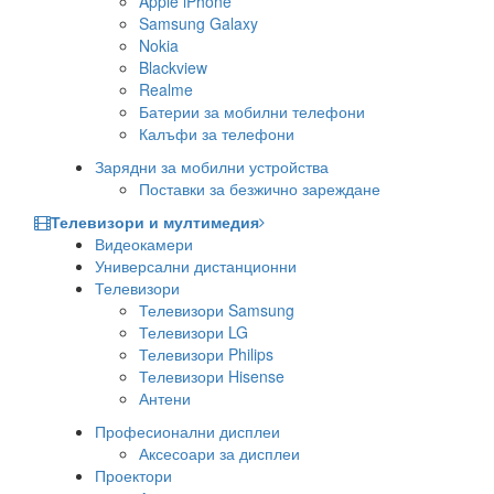
Apple iPhone
Samsung Galaxy
Nokia
Blackview
Realme
Батерии за мобилни телефони
Калъфи за телефони
Зарядни за мобилни устройства
Поставки за безжично зареждане
Телевизори и мултимедия
Видеокамери
Универсални дистанционни
Телевизори
Телевизори Samsung
Телевизори LG
Телевизори Philips
Телевизори Hisense
Антени
Професионални дисплеи
Аксесоари за дисплеи
Проектори