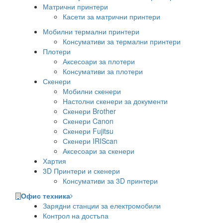
Матрични принтери
Касети за матрични принтери
Мобилни термални принтери
Консумативи за термални принтери
Плотери
Аксесоари за плотери
Консумативи за плотери
Скенери
Мобилни скенери
Настолни скенери за документи
Скенери Brother
Скенери Canon
Скенери Fujitsu
Скенери IRIScan
Аксесоари за скенери
Хартия
3D Принтери и скенери
Консумативи за 3D принтери
Офис техника
Зарядни станции за електромобили
Контрол на достъпа