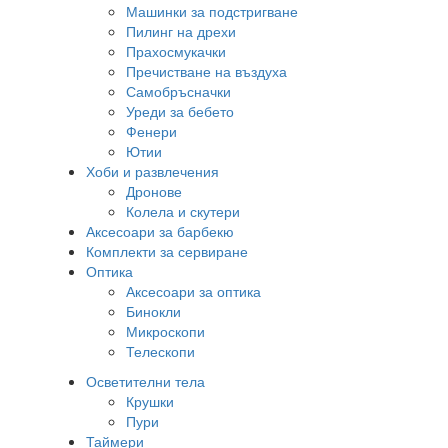
Машинки за подстригване
Пилинг на дрехи
Прахосмукачки
Пречистване на въздуха
Самобръсначки
Уреди за бебето
Фенери
Ютии
Хоби и развлечения
Дронове
Колела и скутери
Аксесоари за барбекю
Комплекти за сервиране
Оптика
Аксесоари за оптика
Бинокли
Микроскопи
Телескопи
Осветителни тела
Крушки
Пури
Таймери