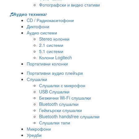
Фотографски и видео стативи
Аудио техника
CD / Радиокасетофони
Диктофони
Аудио системи
Stereo колонки
2.1 системи
5.1 системи
Колони Logitech
Портативни колонки
Портативни аудио плейъри
Слушалки
Слушалки с микрофон
USB Слушалки
Безжични Wi-Fi слушалки
Bluetooth слушалки
Геймърски слушалки
Bluetooth handsfree слушалки
Слушалки тапи
Микрофони
Уредби