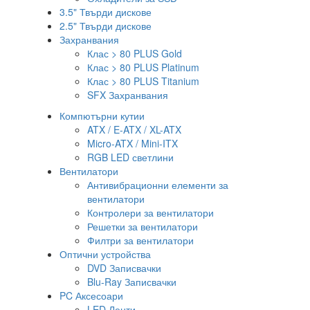
3.5" Твърди дискове
2.5" Твърди дискове
Захранвания
Клас > 80 PLUS Gold
Клас > 80 PLUS Platinum
Клас > 80 PLUS Titanium
SFX Захранвания
Компютърни кутии
ATX / E-ATX / XL-ATX
Micro-ATX / Mini-ITX
RGB LED светлини
Вентилатори
Антивибрационни елементи за
вентилатори
Контролери за вентилатори
Решетки за вентилатори
Филтри за вентилатори
Оптични устройства
DVD Записвачки
Blu-Ray Записвачки
PC Аксесоари
LED Ленти