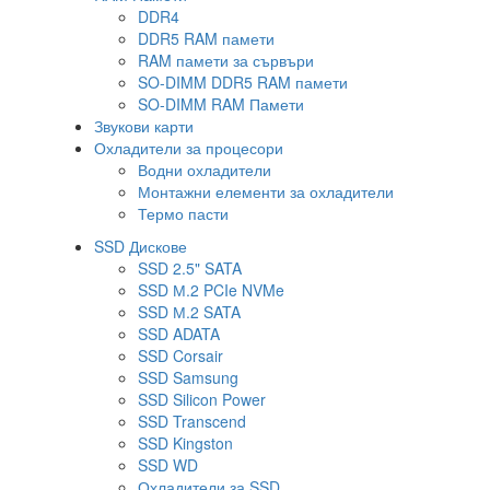
DDR4
DDR5 RAM памети
RAM памети за сървъри
SO-DIMM DDR5 RAM памети
SO-DIMM RAM Памети
Звукови карти
Охладители за процесори
Водни охладители
Монтажни елементи за охладители
Термо пасти
SSD Дискове
SSD 2.5" SATA
SSD М.2 PCIe NVMe
SSD М.2 SATA
SSD ADATA
SSD Corsair
SSD Samsung
SSD Silicon Power
SSD Transcend
SSD Kingston
SSD WD
Охладители за SSD