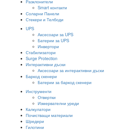
Разклонители
Smart контакти
Соларни Панели
Стекери и Телбоди
UPS
Аксесоари за UPS
Батерии за UPS
Инвертори
Стабилизатори
Surge Protection
Интерактивни дъски
Аксесоари за интерактивни дъски
Баркод скенери
Батерии за баркод скенери
Инструменти
Отвертки
Измервателни уреди
Калкулатори
Почистващи материали
Шредери
Гилотини