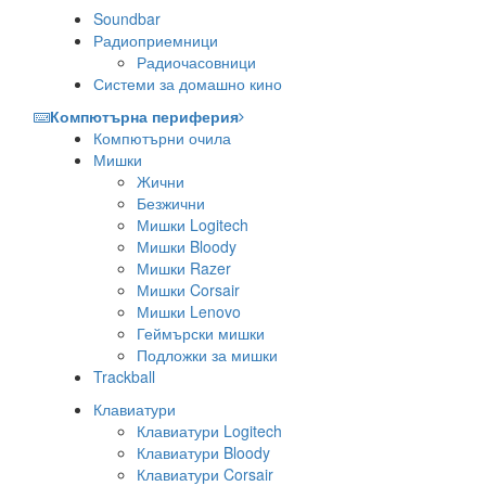
Soundbar
Радиоприемници
Радиочасовници
Системи за домашно кино
Компютърна периферия
Компютърни очила
Мишки
Жични
Безжични
Мишки Logitech
Мишки Bloody
Мишки Razer
Мишки Corsair
Мишки Lenovo
Геймърски мишки
Подложки за мишки
Trackball
Клавиатури
Клавиатури Logitech
Клавиатури Bloody
Клавиатури Corsair