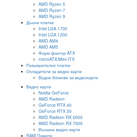
AMD Ryzen 5
AMD Ryzen 7
AMD Ryzen 9
Дънни платки
Intel LGA 1700
Intel LGA 1200
AMD AM4
AMD AM5
Форм фактор ATX
microATX/Mini-ITX
Разширителни платки
Охладители за видео карти
Водни блокове за видеокарти
Видео карти
Nvidia GeForce
AMD Radeon
GeForce RTX 40
GeForce RTX 30
AMD Radeon RX 6000
AMD Radeon RX 7000
Външни видео карти
RAM Памети