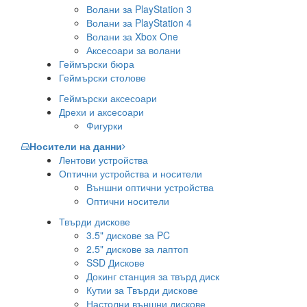
Волани за PlayStation 3
Волани за PlayStation 4
Волани за Xbox One
Аксесоари за волани
Геймърски бюра
Геймърски столове
Геймърски аксесоари
Дрехи и аксесоари
Фигурки
Носители на данни
Лентови устройства
Оптични устройства и носители
Външни оптични устройства
Оптични носители
Твърди дискове
3.5" дискове за PC
2.5" дискове за лаптоп
SSD Дискове
Докинг станция за твърд диск
Кутии за Твърди дискове
Настолни външни дискове