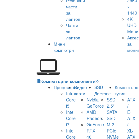
Резервни
2560
части
×
за
1440
лаптоп
4K
Чанти
UHD
за
Мони
лаптоп
Аксе
Мини
за
компютри
мони
Компютърни компоненти
Процесори
Видео
SSD
Компютърн
Intel
карти
Дискове
кутии
Core
Nvidia
SSD
ATX
i5
GeForce
2.5"
/
Intel
AMD
SATA
E-
Core
Radeon
SSD
ATX
i7
GeForce
М.2
/
Intel
RTX
PCIe
XL-
Core
40
NVMe
ATX