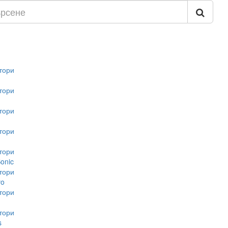
тори
тори
тори
тори
тори
onic
тори
vo
тори
тори
s