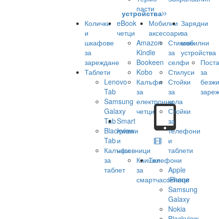
пасти
устройства
Колички
eBook
Мобилни
Зарядни
и
четци
аксесоари
за
шкафове
Amazon
Стикове
мобилни
за
Kindle
за
устройства
зареждане
Bookeen
селфи
Поста
Таблети
Kobo
Стилуси
за
Lenovo
Калъфи
Стойки
безж
Tab
за
за
заре
Samsung
електронни
кола
Galaxy
четци
Стойки
Tab
Smart
за
Blackview
гривни
телефони
Tab
и
и
Калъфи
часовници
таблети
за
Каишки
Телефони
таблет
за
Apple
смартчасовници
iPhone
Samsung
Galaxy
Nokia
Blackview