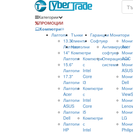
Категории
ПРОМОЦИИ
Компютри
Лаптопи
Тънки
Гаранции
Монитори
13.3"
клиенти
Софтуер
Мони
Лаптопи
Настолни
Антивирусен
Acer
14"
Компютри
софтуер
Мони
Лаптопи
Компютри
Операционни
AOC
15.6"
с
системи
Мони
Лаптопи
Intel
ASUS
17.3"
Core
Мони
Лаптопи
i3
Dell
Лаптопи
Компютри
Мони
Acer
с
ViewS
Лаптопи
Intel
Мони
ASUS
Core
Leno
Лаптопи
i5
Мони
Dell
Компютри
LG
Лаптопи
с
Мони
HP
Intel
Philip