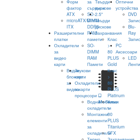
Форм
за
Твърди
Оптични
фактор
сървъри
дискове
устройства
ATX
SO-
2.5"
DVD
microATX/Mini-
DIMM
Твърди
Запис
ITX
DDR5
дискове
Blu-
Разширителни
RAM
Захранвания
Ray
платки
памети
Клас
Запис
Охладители
SO-
>
PC
за
DIMM
80
Аксесоари
видео
RAM
PLUS
LED
карти
Памети
Gold
Лент
Водни
Звукови
Клас
блокове
карти
>
за
Охладители
80
видеокарти
за
PLUS
процесори
Platinum
Водни
Мобилни
Клас
охладители
>
Монтажни
80
елементи
PLUS
за
Titanium
охладители
SFX
Термо
Захранвания