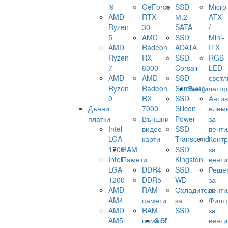
i9
GeForce
SSD
Micro
AMD
RTX
М.2
ATX
Ryzen
30
SATA
/
5
AMD
SSD
Mini-
AMD
Radeon
ADATA
ITX
Ryzen
RX
SSD
RGB
7
6000
Corsair
LED
AMD
AMD
SSD
светл
Ryzen
Radeon
Samsung
Вентилатор
9
RX
SSD
Анти
Дънни
7000
Silicon
елем
платки
Външни
Power
за
Intel
видео
SSD
венти
LGA
карти
Transcend
Конт
1700
RAM
SSD
за
Intel
Памети
Kingston
венти
LGA
DDR4
SSD
Реше
1200
DDR5
WD
за
AMD
RAM
Охладители
венти
AM4
памети
за
Филт
AMD
RAM
SSD
за
AM5
памети
3.5"
венти