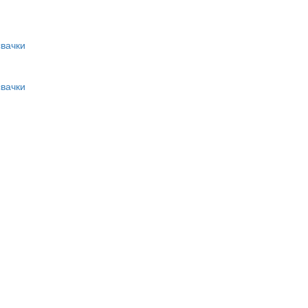
вачки
вачки
и