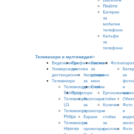
Realme
Батерии
за
мобилни
телефони
Калъфи
за
телефони
Телевизори и мултимедия
Видеокамери
Професионални
Системи
Фотоапара
Универсални
дисплеи
за
Бате
дистанционни
Аксесоари
домашно
за
Телевизори
за
кино
фото
Телевизори
дисплеи
Стойки
и
Samsung
Проектори
Ергономични
камк
Телевизори
Аксесоари
стойки
Обек
LG
за
Колички
Фото
Телевизори
проектори
и
и
Philips
Екрани
стойки
виде
Телевизори
за
за
аксес
Hisense
проектори
дисплеи
Фото