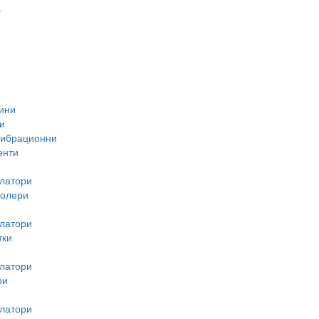
-
ини
и
вибрационни
енти
латори
ролери
латори
тки
латори
ри
латори