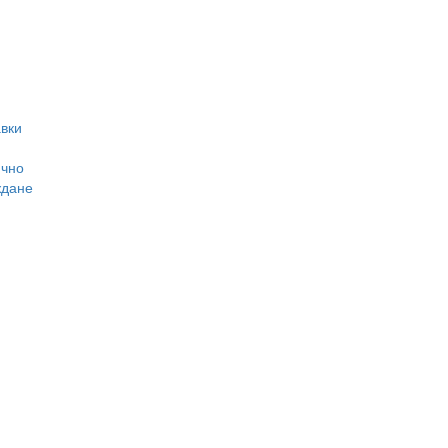
вки
ично
ждане