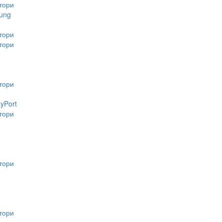
тори
ung
тори
тори
тори
ayPort
тори
тори
тори