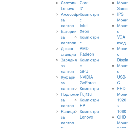
Лаптопи
Core
Мони
Lenovo
i7
Sams
Аксесоари
Компютри
IPS
за
с
Мони
лаптоп
Intel
Мони
Батерии
Xeon
с
за
Компютри
VGA
лаптопи
с
вход
Докинг
AMD
Мони
станции
Radeon
с
Зарядни
Компютри
Displ
за
с
Мони
лаптоп
GPU
с
Куфари
NVIDIA
USB-
за
GeForce
C
лаптоп
Компютри
FHD
Подложки
Fujitsu
Мони
за
Компютри
1920
лаптоп
HP
×
Раници
Компютри
1080
за
Lenovo
QHD
лаптоп
Мони