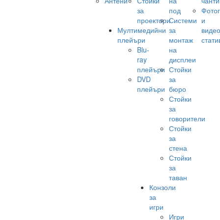
Антени
Стойки
на
чанти
за
под
Фото
проектори
Системи
и
Мултимедийни
за
виде
плейъри
монтаж
стати
Blu-
на
ray
дисплеи
плейъри
Стойки
DVD
за
плейъри
бюро
Стойки
за
говорители
Стойки
за
стена
Стойки
за
таван
Конзоли
за
игри
Игри