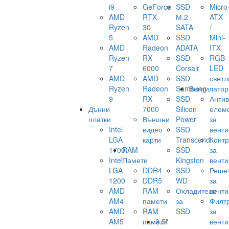
i9
GeForce
SSD
Micro
AMD
RTX
М.2
ATX
Ryzen
30
SATA
/
5
AMD
SSD
Mini-
AMD
Radeon
ADATA
ITX
Ryzen
RX
SSD
RGB
7
6000
Corsair
LED
AMD
AMD
SSD
светл
Ryzen
Radeon
Samsung
Вентилатор
9
RX
SSD
Анти
Дънни
7000
Silicon
елем
платки
Външни
Power
за
Intel
видео
SSD
венти
LGA
карти
Transcend
Конт
1700
RAM
SSD
за
Intel
Памети
Kingston
венти
LGA
DDR4
SSD
Реше
1200
DDR5
WD
за
AMD
RAM
Охладители
венти
AM4
памети
за
Филт
AMD
RAM
SSD
за
AM5
памети
3.5"
венти