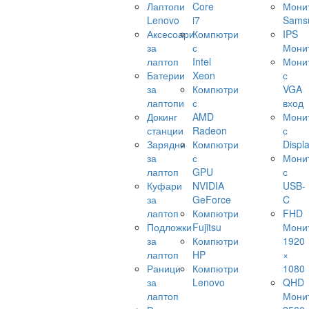
Лаптопи
Core
Мони
Lenovo
i7
Sams
Аксесоари
Компютри
IPS
за
с
Мони
лаптоп
Intel
Мони
Батерии
Xeon
с
за
Компютри
VGA
лаптопи
с
вход
Докинг
AMD
Мони
станции
Radeon
с
Зарядни
Компютри
Displ
за
с
Мони
лаптоп
GPU
с
Куфари
NVIDIA
USB-
за
GeForce
C
лаптоп
Компютри
FHD
Подложки
Fujitsu
Мони
за
Компютри
1920
лаптоп
HP
×
Раници
Компютри
1080
за
Lenovo
QHD
лаптоп
Мони