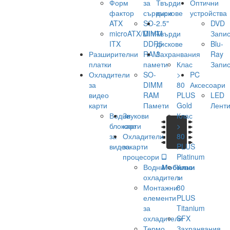
Форм
за
Твърди
Оптични
фактор
сървъри
дискове
устройства
ATX
SO-
2.5"
DVD
microATX/Mini-
DIMM
Твърди
Запис
ITX
DDR5
дискове
Blu-
Разширителни
RAM
Захранвания
Ray
платки
памети
Клас
Запис
Охладители
SO-
>
PC
за
DIMM
80
Аксесоари
видео
RAM
PLUS
LED
карти
Памети
Gold
Лент
Водни
Звукови
Клас
блокове
карти
>
за
Охладители
80
видеокарти
за
PLUS
процесори
Platinum
Водни
Мобилни
Клас
охладители
>
Монтажни
80
елементи
PLUS
за
Titanium
охладители
SFX
Термо
Захранвания