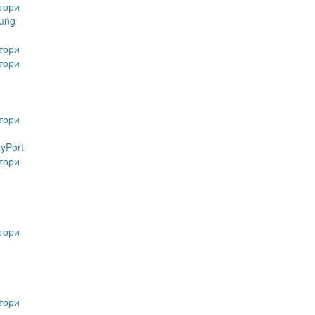
тори
ung
тори
тори
тори
ayPort
тори
тори
тори