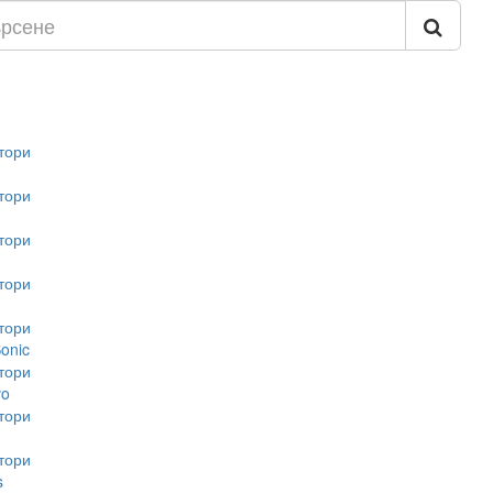
тори
тори
тори
тори
тори
onic
тори
vo
тори
тори
s