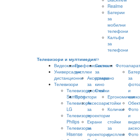
Realme
Батерии
за
мобилни
телефони
Калъфи
за
телефони
Телевизори и мултимедия
Видеокамери
Професионални
Системи
Фотоапара
Универсални
дисплеи
за
Бате
дистанционни
Аксесоари
домашно
за
Телевизори
за
кино
фото
Телевизори
дисплеи
Стойки
и
Samsung
Проектори
Ергономични
камк
Телевизори
Аксесоари
стойки
Обек
LG
за
Колички
Фото
Телевизори
проектори
и
и
Philips
Екрани
стойки
виде
Телевизори
за
за
аксес
Hisense
проектори
дисплеи
Фото