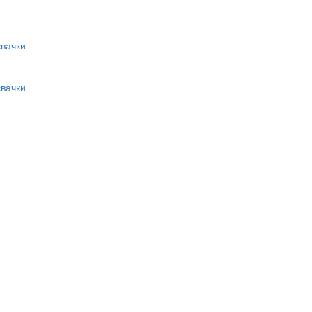
вачки
вачки
и