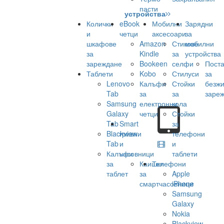
пасти
устройства
Колички
eBook
Мобилни
Зарядни
и
четци
аксесоари
за
шкафове
Amazon
Стикове
мобилни
за
Kindle
за
устройства
зареждане
Bookeen
селфи
Поста
Таблети
Kobo
Стилуси
за
Lenovo
Калъфи
Стойки
безж
Tab
за
за
заре
Samsung
електронни
кола
Galaxy
четци
Стойки
Tab
Smart
за
Blackview
гривни
телефони
Tab
и
и
Калъфи
часовници
таблети
за
Каишки
Телефони
таблет
за
Apple
смартчасовници
iPhone
Samsung
Galaxy
Nokia
Blackview