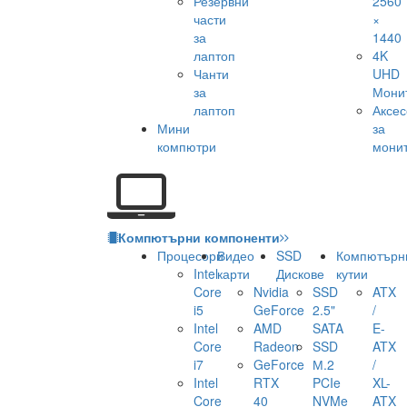
Резервни
2560
части
×
за
1440
лаптоп
4K
Чанти
UHD
за
Мони
лаптоп
Аксе
Мини
за
компютри
мони
Компютърни компоненти
Процесори
Видео
SSD
Компютърн
Intel
карти
Дискове
кутии
Core
Nvidia
SSD
ATX
i5
GeForce
2.5"
/
Intel
AMD
SATA
E-
Core
Radeon
SSD
ATX
i7
GeForce
М.2
/
Intel
RTX
PCIe
XL-
Core
40
NVMe
ATX