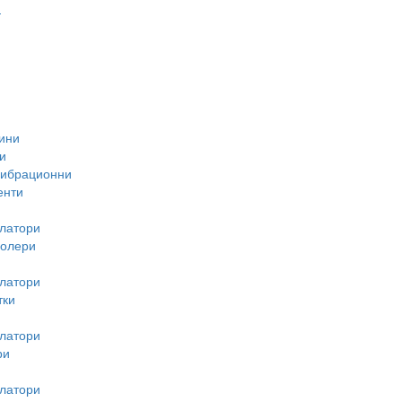
-
ини
и
вибрационни
енти
латори
ролери
латори
тки
латори
ри
латори