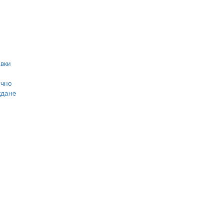
вки
ично
ждане