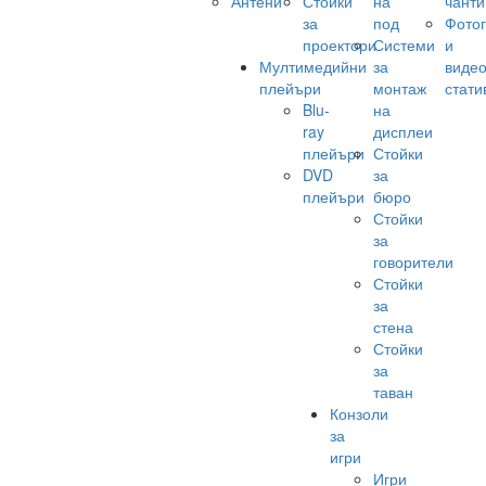
Антени
Стойки
на
чанти
за
под
Фото
проектори
Системи
и
Мултимедийни
за
виде
плейъри
монтаж
стати
Blu-
на
ray
дисплеи
плейъри
Стойки
DVD
за
плейъри
бюро
Стойки
за
говорители
Стойки
за
стена
Стойки
за
таван
Конзоли
за
игри
Игри