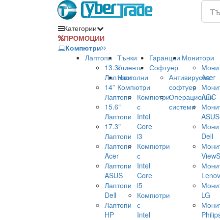
Категории
ПРОМОЦИИ
Компютри
Лаптопи
Тънки
Гаранции
Монитори
13.3"
клиенти
Софтуер
Мони
Лаптопи
Настолни
Антивирусен
Acer
14"
Компютри
софтуер
Мони
Лаптопи
Компютри
Операционни
AOC
15.6"
с
системи
Мони
Лаптопи
Intel
ASUS
17.3"
Core
Мони
Лаптопи
i3
Dell
Лаптопи
Компютри
Мони
Acer
с
ViewS
Лаптопи
Intel
Мони
ASUS
Core
Leno
Лаптопи
i5
Мони
Dell
Компютри
LG
Лаптопи
с
Мони
HP
Intel
Philip