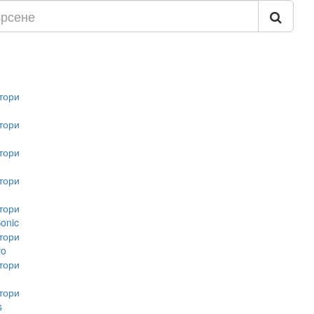
тори
тори
тори
тори
тори
onic
тори
vo
тори
тори
s