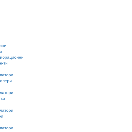
-
ини
и
вибрационни
енти
латори
ролери
латори
тки
латори
ри
латори