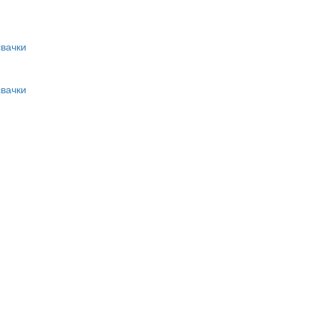
вачки
вачки
и