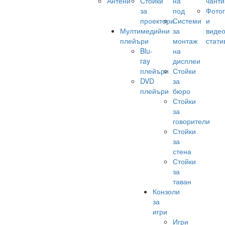
Антени
Стойки
на
чанти
за
под
Фото
проектори
Системи
и
Мултимедийни
за
виде
плейъри
монтаж
стати
Blu-
на
ray
дисплеи
плейъри
Стойки
DVD
за
плейъри
бюро
Стойки
за
говорители
Стойки
за
стена
Стойки
за
таван
Конзоли
за
игри
Игри