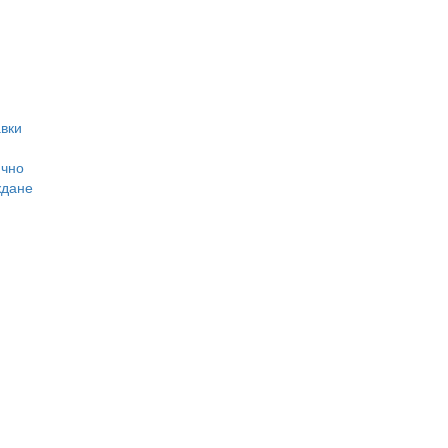
вки
ично
ждане