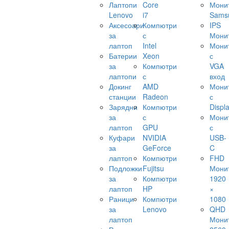
Лаптопи
Core
Мони
Lenovo
i7
Sams
Аксесоари
Компютри
IPS
за
с
Мони
лаптоп
Intel
Мони
Батерии
Xeon
с
за
Компютри
VGA
лаптопи
с
вход
Докинг
AMD
Мони
станции
Radeon
с
Зарядни
Компютри
Displ
за
с
Мони
лаптоп
GPU
с
Куфари
NVIDIA
USB-
за
GeForce
C
лаптоп
Компютри
FHD
Подложки
Fujitsu
Мони
за
Компютри
1920
лаптоп
HP
×
Раници
Компютри
1080
за
Lenovo
QHD
лаптоп
Мони