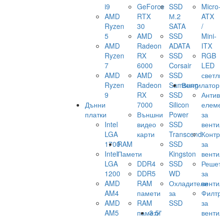
i9
GeForce
SSD
Micro
AMD
RTX
М.2
ATX
Ryzen
30
SATA
/
5
AMD
SSD
Mini-
AMD
Radeon
ADATA
ITX
Ryzen
RX
SSD
RGB
7
6000
Corsair
LED
AMD
AMD
SSD
светл
Ryzen
Radeon
Samsung
Вентилатор
9
RX
SSD
Анти
Дънни
7000
Silicon
елем
платки
Външни
Power
за
Intel
видео
SSD
венти
LGA
карти
Transcend
Конт
1700
RAM
SSD
за
Intel
Памети
Kingston
венти
LGA
DDR4
SSD
Реше
1200
DDR5
WD
за
AMD
RAM
Охладители
венти
AM4
памети
за
Филт
AMD
RAM
SSD
за
AM5
памети
3.5"
венти