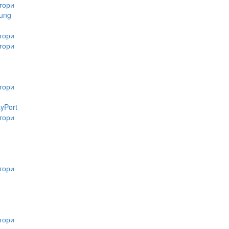
тори
ung
тори
тори
тори
ayPort
тори
тори
тори