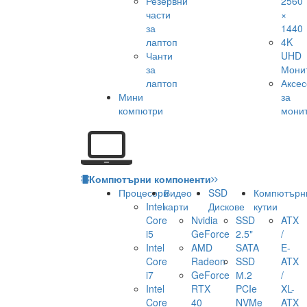
Резервни
2560
части
×
за
1440
лаптоп
4K
Чанти
UHD
за
Мони
лаптоп
Аксе
Мини
за
компютри
мони
Компютърни компоненти
Процесори
Видео
SSD
Компютърн
Intel
карти
Дискове
кутии
Core
Nvidia
SSD
ATX
i5
GeForce
2.5"
/
Intel
AMD
SATA
E-
Core
Radeon
SSD
ATX
i7
GeForce
М.2
/
Intel
RTX
PCIe
XL-
Core
40
NVMe
ATX