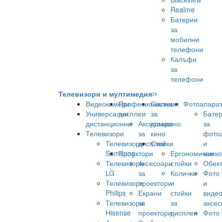
Realme
Батерии
за
мобилни
телефони
Калъфи
за
телефони
Телевизори и мултимедия
Видеокамери
Професионални
Системи
Фотоапара
Универсални
дисплеи
за
Бате
дистанционни
Аксесоари
домашно
за
Телевизори
за
кино
фото
Телевизори
дисплеи
Стойки
и
Samsung
Проектори
Ергономични
камк
Телевизори
Аксесоари
стойки
Обек
LG
за
Колички
Фото
Телевизори
проектори
и
и
Philips
Екрани
стойки
виде
Телевизори
за
за
аксес
Hisense
проектори
дисплеи
Фото