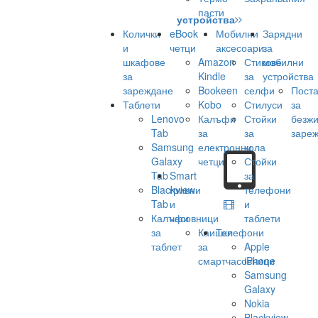
пасти
устройства
Колички
eBook
Мобилни
Зарядни
и
четци
аксесоари
за
шкафове
Amazon
Стикове
мобилни
за
Kindle
за
устройства
зареждане
Bookeen
селфи
Поста
Таблети
Kobo
Стилуси
за
Lenovo
Калъфи
Стойки
безж
Tab
за
за
заре
Samsung
електронни
кола
Galaxy
четци
Стойки
Tab
Smart
за
Blackview
гривни
телефони
Tab
и
и
Калъфи
часовници
таблети
за
Каишки
Телефони
таблет
за
Apple
смартчасовници
iPhone
Samsung
Galaxy
Nokia
Blackview