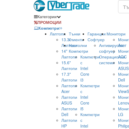
Категории
ПРОМОЦИИ
Компютри
Лаптопи
Тънки
Гаранции
Монитори
13.3"
клиенти
Софтуер
Мони
Лаптопи
Настолни
Антивирусен
Acer
14"
Компютри
софтуер
Мони
Лаптопи
Компютри
Операционни
AOC
15.6"
с
системи
Мони
Лаптопи
Intel
ASUS
17.3"
Core
Мони
Лаптопи
i3
Dell
Лаптопи
Компютри
Мони
Acer
с
ViewS
Лаптопи
Intel
Мони
ASUS
Core
Leno
Лаптопи
i5
Мони
Dell
Компютри
LG
Лаптопи
с
Мони
HP
Intel
Philip