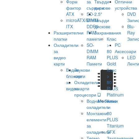
Форм
за
Твърди
Оптични
фактор
сървъри
дискове
устройства
ATX
SO-
2.5"
DVD
microATX/Mini-
DIMM
Твърди
Запис
ITX
DDR5
дискове
Blu-
Разширителни
RAM
Захранвания
Ray
платки
памети
Клас
Запис
Охладители
SO-
>
PC
за
DIMM
80
Аксесоари
видео
RAM
PLUS
LED
карти
Памети
Gold
Лент
Водни
Звукови
Клас
блокове
карти
>
за
Охладители
80
видеокарти
за
PLUS
процесори
Platinum
Водни
Мобилни
Клас
охладители
>
Монтажни
80
елементи
PLUS
за
Titanium
охладители
SFX
Термо
Захранвания