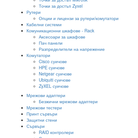
Точки за достъп Zyxel
Рутери
Опции и лицензи за рутери/комутатори
Кабелни системи
Комуникационни шкафове - Rack
Аксесоари за шкафове
Пач панели
Разпределители на напрежение
Комутатори
Cisco суичове
HPE суичове
Netgear суичове
Ubiquiti суичове
ZyXEL суичове
Мрежови адаптери
Безжични мрежови адаптери
Мрежови тестери
Принт сървъри
Защитни стени
Сървъри
RAID контролери