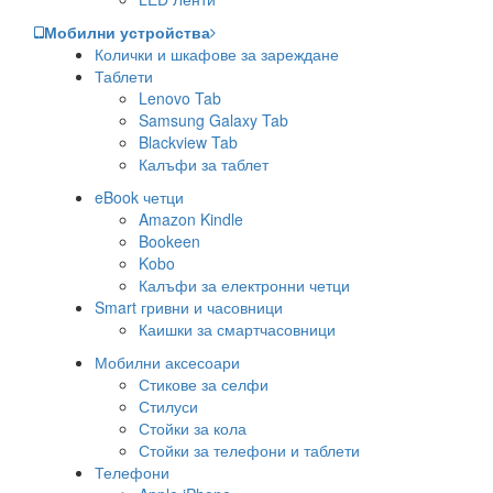
Мобилни устройства
Колички и шкафове за зареждане
Таблети
Lenovo Tab
Samsung Galaxy Tab
Blackview Tab
Калъфи за таблет
eBook четци
Amazon Kindle
Bookeen
Kobo
Калъфи за електронни четци
Smart гривни и часовници
Каишки за смартчасовници
Мобилни аксесоари
Стикове за селфи
Стилуси
Стойки за кола
Стойки за телефони и таблети
Телефони