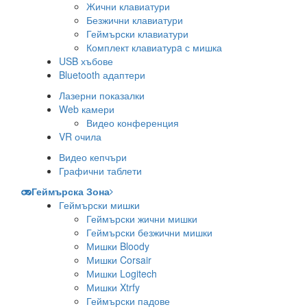
Жични клавиатури
Безжични клавиатури
Геймърски клавиатури
Комплект клавиатурa с мишка
USB хъбове
Bluetooth адаптери
Лазерни показалки
Web камери
Видео конференция
VR очила
Видео кепчъри
Графични таблети
Геймърска Зона
Геймърски мишки
Геймърски жични мишки
Геймърски безжични мишки
Мишки Bloody
Мишки Corsair
Мишки Logitech
Мишки Xtrfy
Геймърски падове