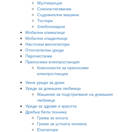
Мултикукъри
Сокоизстисквачки
Съдомиялни машини
Тостери
Хлебопекарни
Мобилни климатици
Мобилни хладилници
Настолни вентилатори
Отоплителни уреди
Парочистачки
Преносими електростанции
Компоненти за преносими
електростанции
Умни уреди за дома
Уреди за домашни любимци
Машинки за подстригване на домашни
любимци
Уреди за здраве и красота
Дребна бяла техника
Грижа за косата
Грижа за устната хигиена
Епилатори