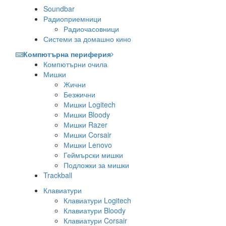
Soundbar
Радиоприемници
Радиочасовници
Системи за домашно кино
Компютърна периферия
Компютърни очила
Мишки
Жични
Безжични
Мишки Logitech
Мишки Bloody
Мишки Razer
Мишки Corsair
Мишки Lenovo
Геймърски мишки
Подложки за мишки
Trackball
Клавиатури
Клавиатури Logitech
Клавиатури Bloody
Клавиатури Corsair