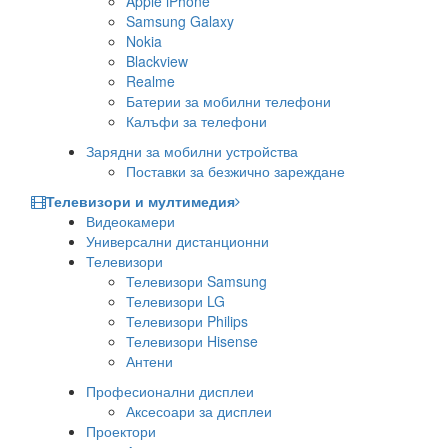
Apple iPhone
Samsung Galaxy
Nokia
Blackview
Realme
Батерии за мобилни телефони
Калъфи за телефони
Зарядни за мобилни устройства
Поставки за безжично зареждане
Телевизори и мултимедия
Видеокамери
Универсални дистанционни
Телевизори
Телевизори Samsung
Телевизори LG
Телевизори Philips
Телевизори Hisense
Антени
Професионални дисплеи
Аксесоари за дисплеи
Проектори