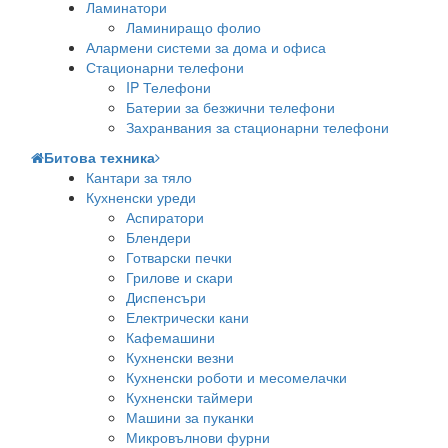
Ламинатори
Ламиниращо фолио
Алармени системи за дома и офиса
Стационарни телефони
IP Телефони
Батерии за безжични телефони
Захранвания за стационарни телефони
Битова техника
Кантари за тяло
Кухненски уреди
Аспиратори
Блендери
Готварски печки
Грилове и скари
Диспенсъри
Електрически кани
Кафемашини
Кухненски везни
Кухненски роботи и месомелачки
Кухненски таймери
Машини за пуканки
Микровълнови фурни