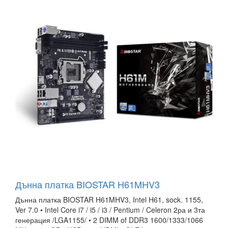
Дънна платка BIOSTAR H61MHV3
Дънна платка BIOSTAR H61MHV3, Intel H61, sock. 1155,
Ver 7.0 • Intel Core i7 / i5 / i3 / Pentium / Celeron 2ра и 3та
генерация /LGA1155/ • 2 DIMM of DDR3 1600/1333/1066