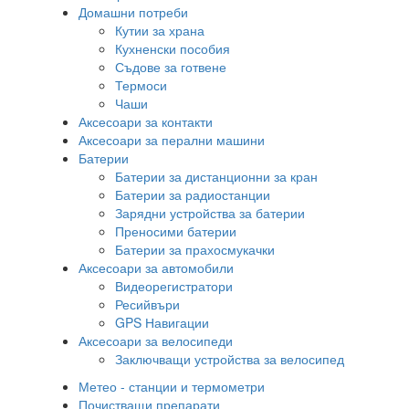
Домашни потреби
Кутии за храна
Кухненски пособия
Съдове за готвене
Термоси
Чаши
Аксесоари за контакти
Аксесоари за перални машини
Батерии
Батерии за дистанционни за кран
Батерии за радиостанции
Зарядни устройства за батерии
Преносими батерии
Батерии за прахосмукачки
Аксесоари за автомобили
Видеорегистратори
Ресийвъри
GPS Навигации
Аксесоари за велосипеди
Заключващи устройства за велосипед
Метео - станции и термометри
Почистващи препарати