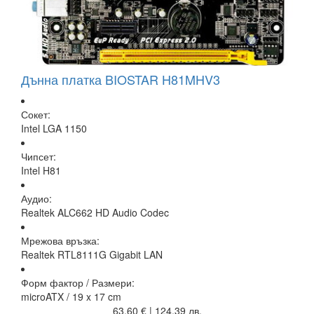
Дънна платка BIOSTAR H81MHV3
Сокет:
Intel LGA 1150
Чипсет:
Intel H81
Аудио:
Realtek ALC662 HD Audio Codec
Мрежова връзка:
Realtek RTL8111G Gigabit LAN
Форм фактор / Размери:
microATX / 19 x 17 cm
63,60 € | 124,39 лв.