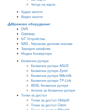
Четци на карти
Аудио касети
Видео касети
Мрежово оборудване
DVR
Gateway
IoT Устройства
NAS - Мрежови дискови масиви
Зарядни шкафове
Медиа Конвертори
Безжични рутери
Безжични рутери ASUS
Безжични рутери Zyxel
Безжични рутери Mikrotik
Безжични рутери TP-Link
ADSL Безжични рутери
Антени за безжични рутери
Точки за достъп
Точки за достъп Ubiquiti
Точки за достъп Cisco
Точки за достъп Mikrotik