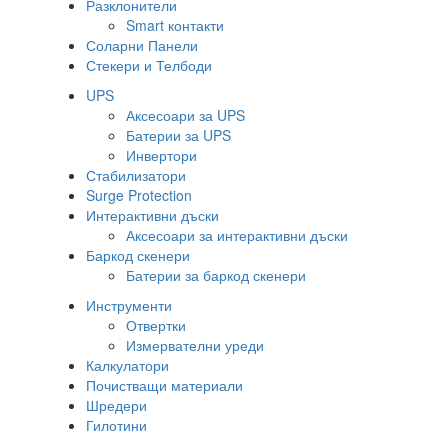
Разклонители
Smart контакти
Соларни Панели
Стекери и Телбоди
UPS
Аксесоари за UPS
Батерии за UPS
Инвертори
Стабилизатори
Surge Protection
Интерактивни дъски
Аксесоари за интерактивни дъски
Баркод скенери
Батерии за баркод скенери
Инструменти
Отвертки
Измервателни уреди
Калкулатори
Почистващи материали
Шредери
Гилотини