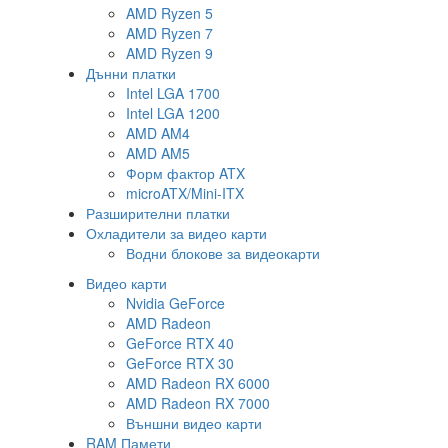
AMD Ryzen 5
AMD Ryzen 7
AMD Ryzen 9
Дънни платки
Intel LGA 1700
Intel LGA 1200
AMD AM4
AMD AM5
Форм фактор ATX
microATX/Mini-ITX
Разширителни платки
Охладители за видео карти
Водни блокове за видеокарти
Видео карти
Nvidia GeForce
AMD Radeon
GeForce RTX 40
GeForce RTX 30
AMD Radeon RX 6000
AMD Radeon RX 7000
Външни видео карти
RAM Памети