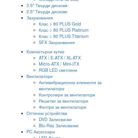
3.5" Твърди дискове
2.5" Твърди дискове
Захранвания
Клас > 80 PLUS Gold
Клас > 80 PLUS Platinum
Клас > 80 PLUS Titanium
SFX Захранвания
Компютърни кутии
ATX / E-ATX / XL-ATX
Micro-ATX / Mini-ITX
RGB LED светлини
Вентилатори
Антивибрационни елементи за
вентилатори
Контролери за вентилатори
Решетки за вентилатори
Филтри за вентилатори
Оптични устройства
DVD Записвачки
Blu-Ray Записвачки
PC Аксесоари
LED Ленти