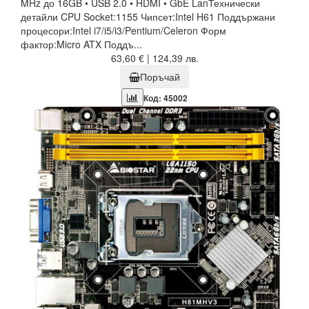
MHz до 16GB • USB 2.0 • HDMI • GbE LanТехнически
детайли CPU Socket:1155 Чипсет:Intel H61 Поддържани
процесори:Intel i7/i5/i3/Pentium/Celeron Форм
фактор:Micro ATX Поддъ...
63,60 € | 124,39 лв.
Поръчай
Код: 45002