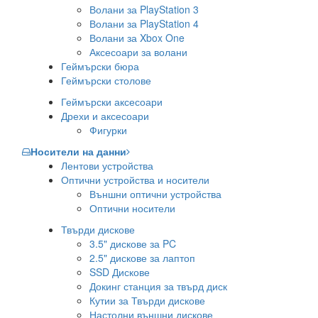
Волани за PlayStation 3
Волани за PlayStation 4
Волани за Xbox One
Аксесоари за волани
Геймърски бюра
Геймърски столове
Геймърски аксесоари
Дрехи и аксесоари
Фигурки
Носители на данни
Лентови устройства
Оптични устройства и носители
Външни оптични устройства
Оптични носители
Твърди дискове
3.5" дискове за PC
2.5" дискове за лаптоп
SSD Дискове
Докинг станция за твърд диск
Кутии за Твърди дискове
Настолни външни дискове