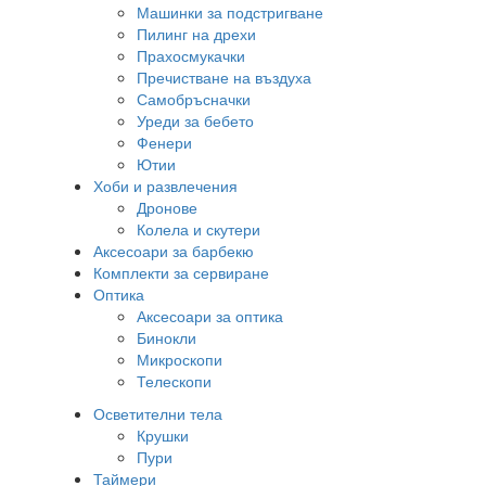
Машинки за подстригване
Пилинг на дрехи
Прахосмукачки
Пречистване на въздуха
Самобръсначки
Уреди за бебето
Фенери
Ютии
Хоби и развлечения
Дронове
Колела и скутери
Аксесоари за барбекю
Комплекти за сервиране
Оптика
Аксесоари за оптика
Бинокли
Микроскопи
Телескопи
Осветителни тела
Крушки
Пури
Таймери