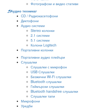
Фотографски и видео стативи
Аудио техника
CD / Радиокасетофони
Диктофони
Аудио системи
Stereo колонки
2.1 системи
5.1 системи
Колони Logitech
Портативни колонки
Портативни аудио плейъри
Слушалки
Слушалки с микрофон
USB Слушалки
Безжични Wi-Fi слушалки
Bluetooth слушалки
Геймърски слушалки
Bluetooth handsfree слушалки
Слушалки тапи
Микрофони
Уредби