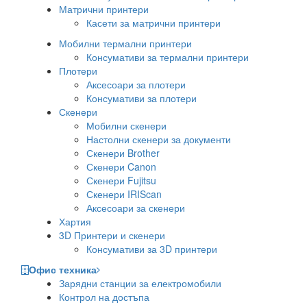
Матрични принтери
Касети за матрични принтери
Мобилни термални принтери
Консумативи за термални принтери
Плотери
Аксесоари за плотери
Консумативи за плотери
Скенери
Мобилни скенери
Настолни скенери за документи
Скенери Brother
Скенери Canon
Скенери Fujitsu
Скенери IRIScan
Аксесоари за скенери
Хартия
3D Принтери и скенери
Консумативи за 3D принтери
Офис техника
Зарядни станции за електромобили
Контрол на достъпа