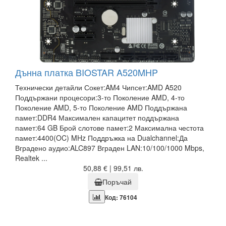
Дънна платка BIOSTAR A520MHP
Технически детайли Сокет:AM4 Чипсет:AMD A520
Поддържани процесори:3-то Поколение AMD, 4-то
Поколение AMD, 5-то Поколение AMD Поддържана
памет:DDR4 Максимален капацитет поддържана
памет:64 GB Брой слотове памет:2 Максимална честота
памет:4400(OC) MHz Поддръжка на Dualchannel:Да
Вградено аудио:ALC897 Вграден LAN:10/100/1000 Mbps,
Realtek ...
50,88 € | 99,51 лв.
Поръчай
Код: 76104