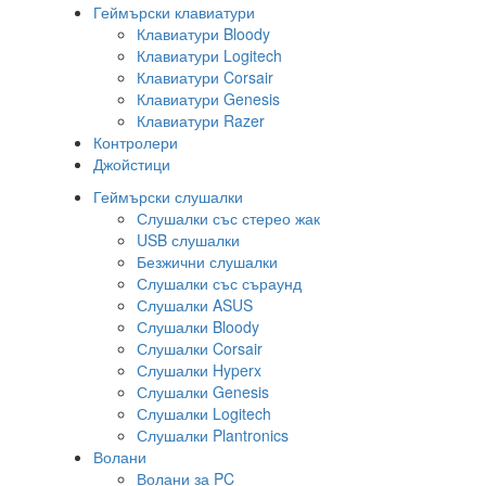
Геймърски клавиатури
Клавиатури Bloody
Клавиатури Logitech
Клавиатури Corsair
Клавиатури Genesis
Клавиатури Razer
Контролери
Джойстици
Геймърски слушалки
Слушалки със стерео жак
USB слушалки
Безжични слушалки
Слушалки със съраунд
Слушалки ASUS
Слушалки Bloody
Слушалки Corsair
Слушалки Hyperx
Слушалки Genesis
Слушалки Logitech
Слушалки Plantronics
Волани
Волани за PC