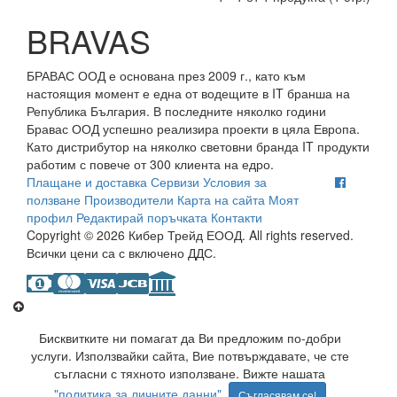
BRAVAS
БРАВАС ООД е основана през 2009 г., като към
настоящия момент е една от водещите в IT бранша на
Република България. В последните няколко години
Бравас ООД успешно реализира проекти в цяла Европа.
Като дистрибутор на няколко световни бранда IT продукти
работим с повече от 300 клиента на едро.
Плащане и доставка
Сервизи
Условия за
ползване
Производители
Карта на сайта
Моят
профил
Редактирай поръчката
Контакти
Copyright © 2026 Кибер Трейд ЕООД. All rights reserved.
Всички цени са с включено ДДС.
Бисквитките ни помагат да Ви предложим по-добри
услуги. Използвайки сайта, Вие потвърждавате, че сте
съгласни с тяхното използване. Вижте нашата
"политика за личните данни"
.
Съгласявам се!