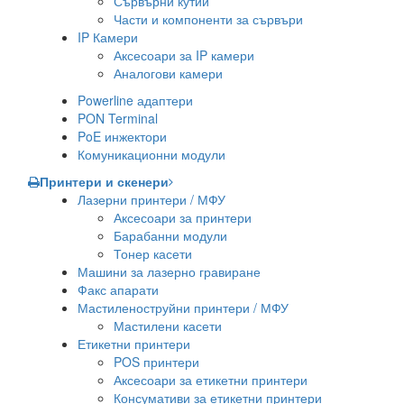
Сървърни кутии
Части и компоненти за сървъри
IP Камери
Аксесоари за IP камери
Аналогови камери
Powerline адаптери
PON Terminal
PoE инжектори
Комуникационни модули
Принтери и скенери
Лазерни принтери / МФУ
Аксесоари за принтери
Барабанни модули
Тонер касети
Машини за лазерно гравиране
Факс апарати
Мастиленоструйни принтери / МФУ
Мастилени касети
Етикетни принтери
POS принтери
Аксесоари за етикетни принтери
Консумативи за етикетни принтери