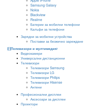
Apple iPhone
Samsung Galaxy
Nokia
Blackview
Realme
Батерии за мобилни телефони
Калъфи за телефони
Зарядни за мобилни устройства
Поставки за безжично зареждане
Телевизори и мултимедия
Видеокамери
Универсални дистанционни
Телевизори
Телевизори Samsung
Телевизори LG
Телевизори Philips
Телевизори Hisense
Антени
Професионални дисплеи
Аксесоари за дисплеи
Проектори