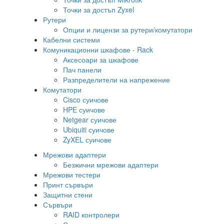
Точки за достъп Zyxel
Рутери
Опции и лицензи за рутери/комутатори
Кабелни системи
Комуникационни шкафове - Rack
Аксесоари за шкафове
Пач панели
Разпределители на напрежение
Комутатори
Cisco суичове
HPE суичове
Netgear суичове
Ubiquiti суичове
ZyXEL суичове
Мрежови адаптери
Безжични мрежови адаптери
Мрежови тестери
Принт сървъри
Защитни стени
Сървъри
RAID контролери