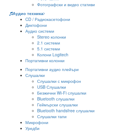
Фотографски и видео стативи
Аудио техника
CD / Радиокасетофони
Диктофони
Аудио системи
Stereo колонки
2.1 системи
5.1 системи
Колони Logitech
Портативни колонки
Портативни аудио плейъри
Слушалки
Слушалки с микрофон
USB Слушалки
Безжични Wi-Fi слушалки
Bluetooth слушалки
Геймърски слушалки
Bluetooth handsfree слушалки
Слушалки тапи
Микрофони
Уредби