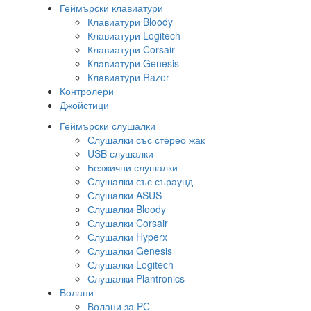
Геймърски клавиатури
Клавиатури Bloody
Клавиатури Logitech
Клавиатури Corsair
Клавиатури Genesis
Клавиатури Razer
Контролери
Джойстици
Геймърски слушалки
Слушалки със стерео жак
USB слушалки
Безжични слушалки
Слушалки със съраунд
Слушалки ASUS
Слушалки Bloody
Слушалки Corsair
Слушалки Hyperx
Слушалки Genesis
Слушалки Logitech
Слушалки Plantronics
Волани
Волани за PC