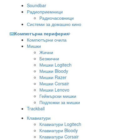
Soundbar
Радиоприемници
Радиочасовници
Системи за домашно кино
Компютърна периферия
Компютърни очила
Мишки
Жични
Безжични
Мишки Logitech
Мишки Bloody
Мишки Razer
Мишки Corsair
Мишки Lenovo
Геймърски мишки
Подложки за мишки
Trackball
Клавиатури
Клавиатури Logitech
Клавиатури Bloody
Клавиатури Corsair