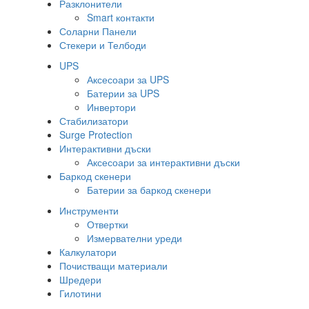
Разклонители
Smart контакти
Соларни Панели
Стекери и Телбоди
UPS
Аксесоари за UPS
Батерии за UPS
Инвертори
Стабилизатори
Surge Protection
Интерактивни дъски
Аксесоари за интерактивни дъски
Баркод скенери
Батерии за баркод скенери
Инструменти
Отвертки
Измервателни уреди
Калкулатори
Почистващи материали
Шредери
Гилотини