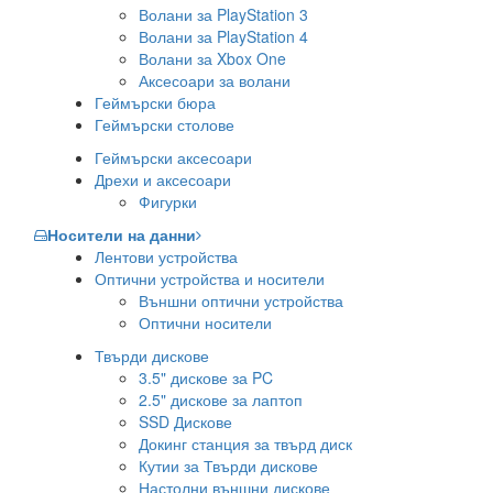
Волани за PlayStation 3
Волани за PlayStation 4
Волани за Xbox One
Аксесоари за волани
Геймърски бюра
Геймърски столове
Геймърски аксесоари
Дрехи и аксесоари
Фигурки
Носители на данни
Лентови устройства
Оптични устройства и носители
Външни оптични устройства
Оптични носители
Твърди дискове
3.5" дискове за PC
2.5" дискове за лаптоп
SSD Дискове
Докинг станция за твърд диск
Кутии за Твърди дискове
Настолни външни дискове