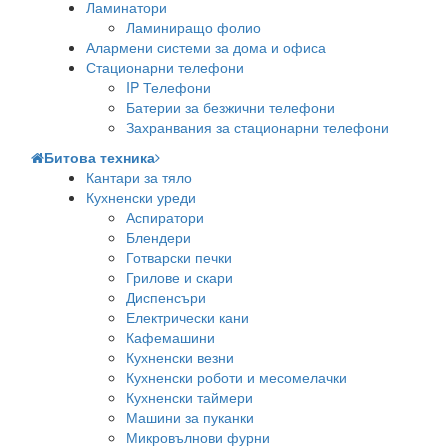
Ламинатори
Ламиниращо фолио
Алармени системи за дома и офиса
Стационарни телефони
IP Телефони
Батерии за безжични телефони
Захранвания за стационарни телефони
Битова техника
Кантари за тяло
Кухненски уреди
Аспиратори
Блендери
Готварски печки
Грилове и скари
Диспенсъри
Електрически кани
Кафемашини
Кухненски везни
Кухненски роботи и месомелачки
Кухненски таймери
Машини за пуканки
Микровълнови фурни