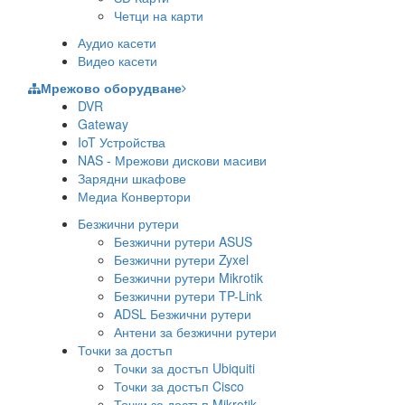
Четци на карти
Аудио касети
Видео касети
Мрежово оборудване
DVR
Gateway
IoT Устройства
NAS - Мрежови дискови масиви
Зарядни шкафове
Медиа Конвертори
Безжични рутери
Безжични рутери ASUS
Безжични рутери Zyxel
Безжични рутери Mikrotik
Безжични рутери TP-Link
ADSL Безжични рутери
Антени за безжични рутери
Точки за достъп
Точки за достъп Ubiquiti
Точки за достъп Cisco
Точки за достъп Mikrotik