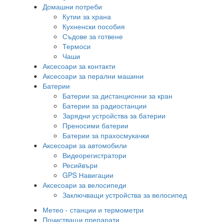
Домашни потреби
Кутии за храна
Кухненски пособия
Съдове за готвене
Термоси
Чаши
Аксесоари за контакти
Аксесоари за перални машини
Батерии
Батерии за дистанционни за кран
Батерии за радиостанции
Зарядни устройства за батерии
Преносими батерии
Батерии за прахосмукачки
Аксесоари за автомобили
Видеорегистратори
Ресийвъри
GPS Навигации
Аксесоари за велосипеди
Заключващи устройства за велосипед
Метео - станции и термометри
Почистващи препарати