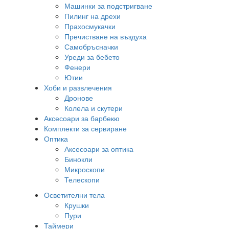
Машинки за подстригване
Пилинг на дрехи
Прахосмукачки
Пречистване на въздуха
Самобръсначки
Уреди за бебето
Фенери
Ютии
Хоби и развлечения
Дронове
Колела и скутери
Аксесоари за барбекю
Комплекти за сервиране
Оптика
Аксесоари за оптика
Бинокли
Микроскопи
Телескопи
Осветителни тела
Крушки
Пури
Таймери