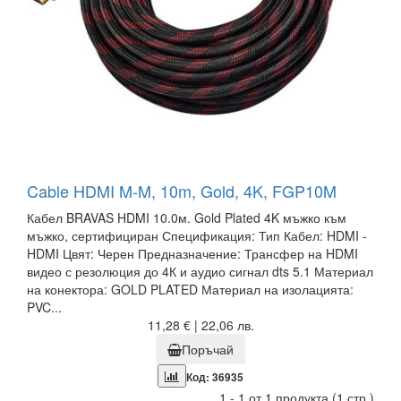
Cable HDMI M-M, 10m, Gold, 4K, FGP10M
Кабел BRAVAS HDMI 10.0м. Gold Plated 4K мъжко към
мъжко, сертифициран Спецификация: Тип Кабел: HDMI -
HDMI Цвят: Черен Предназначение: Трансфер на HDMI
видео с резолюция до 4К и аудио сигнал dts 5.1 Материал
на конектора: GOLD PLATED Материал на изолацията:
PVC...
11,28 € | 22,06 лв.
Поръчай
Код: 36935
1 - 1 от 1 продукта (1 стр.)