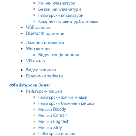
Жични клавиатури
Безжични клавиатури
Геймърски клавиатури
Комплект клавиатурa с мишка
USB хъбове
Bluetooth адаптери
Лазерни показалки
Web камери
Видео конференция
VR очила
Видео кепчъри
Графични таблети
Геймърска Зона
Геймърски мишки
Геймърски жични мишки
Геймърски безжични мишки
Мишки Bloody
Мишки Corsair
Мишки Logitech
Мишки Xtrfy
Геймърски падове