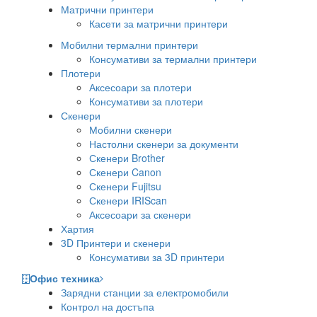
Матрични принтери
Касети за матрични принтери
Мобилни термални принтери
Консумативи за термални принтери
Плотери
Аксесоари за плотери
Консумативи за плотери
Скенери
Мобилни скенери
Настолни скенери за документи
Скенери Brother
Скенери Canon
Скенери Fujitsu
Скенери IRIScan
Аксесоари за скенери
Хартия
3D Принтери и скенери
Консумативи за 3D принтери
Офис техника
Зарядни станции за електромобили
Контрол на достъпа