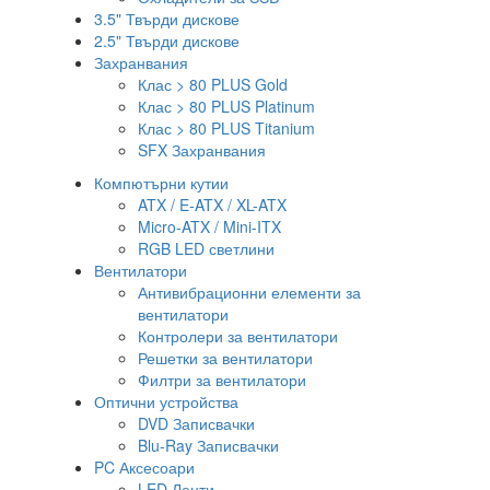
3.5" Твърди дискове
2.5" Твърди дискове
Захранвания
Клас > 80 PLUS Gold
Клас > 80 PLUS Platinum
Клас > 80 PLUS Titanium
SFX Захранвания
Компютърни кутии
ATX / E-ATX / XL-ATX
Micro-ATX / Mini-ITX
RGB LED светлини
Вентилатори
Антивибрационни елементи за
вентилатори
Контролери за вентилатори
Решетки за вентилатори
Филтри за вентилатори
Оптични устройства
DVD Записвачки
Blu-Ray Записвачки
PC Аксесоари
LED Ленти