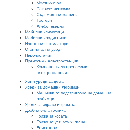
Мултикукъри
Сокоизстисквачки
Съдомиялни машини
Тостери
Хлебопекарни
Мобилни климатици
Мобилни хладилници
Настолни вентилатори
Отоплителни уреди
Парочистачки
Преносими електростанции
Компоненти за преносими
електростанции
Умни уреди за дома
Уреди за домашни любимци
Машинки за подстригване на домашни
любимци
Уреди за здраве и красота
Дребна бяла техника
Грижа за косата
Грижа за устната хигиена
Епилатори