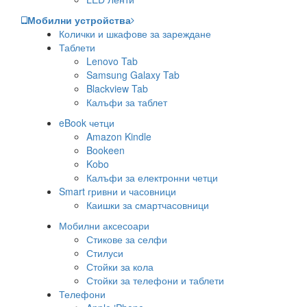
Мобилни устройства
Колички и шкафове за зареждане
Таблети
Lenovo Tab
Samsung Galaxy Tab
Blackview Tab
Калъфи за таблет
eBook четци
Amazon Kindle
Bookeen
Kobo
Калъфи за електронни четци
Smart гривни и часовници
Каишки за смартчасовници
Мобилни аксесоари
Стикове за селфи
Стилуси
Стойки за кола
Стойки за телефони и таблети
Телефони