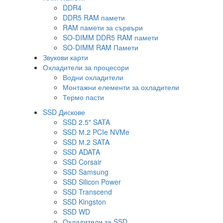
DDR4
DDR5 RAM памети
RAM памети за сървъри
SO-DIMM DDR5 RAM памети
SO-DIMM RAM Памети
Звукови карти
Охладители за процесори
Водни охладители
Монтажни елементи за охладители
Термо пасти
SSD Дискове
SSD 2.5" SATA
SSD М.2 PCIe NVMe
SSD М.2 SATA
SSD ADATA
SSD Corsair
SSD Samsung
SSD Silicon Power
SSD Transcend
SSD Kingston
SSD WD
Охладители за SSD