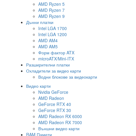
AMD Ryzen 5
AMD Ryzen 7
AMD Ryzen 9
Дънни платки
Intel LGA 1700
Intel LGA 1200
AMD AM4
AMD AM5
Форм фактор ATX
microATX/Mini-ITX
Разширителни платки
Охладители за видео карти
Водни блокове за видеокарти
Видео карти
Nvidia GeForce
AMD Radeon
GeForce RTX 40
GeForce RTX 30
AMD Radeon RX 6000
AMD Radeon RX 7000
Външни видео карти
RAM Памети