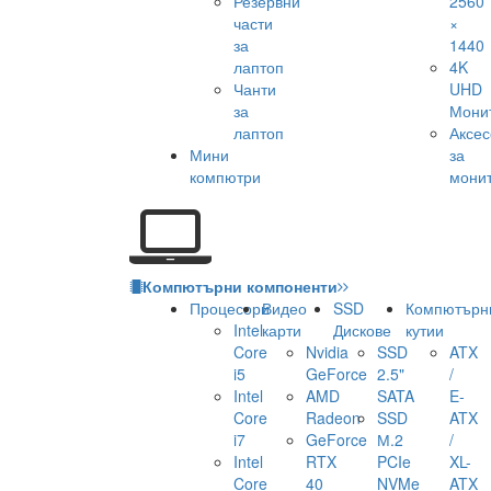
Резервни
2560
части
×
за
1440
лаптоп
4K
Чанти
UHD
за
Мони
лаптоп
Аксе
Мини
за
компютри
мони
Компютърни компоненти
Процесори
Видео
SSD
Компютърн
Intel
карти
Дискове
кутии
Core
Nvidia
SSD
ATX
i5
GeForce
2.5"
/
Intel
AMD
SATA
E-
Core
Radeon
SSD
ATX
i7
GeForce
М.2
/
Intel
RTX
PCIe
XL-
Core
40
NVMe
ATX