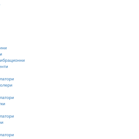
-
ини
и
вибрационни
енти
латори
ролери
латори
тки
латори
ри
латори