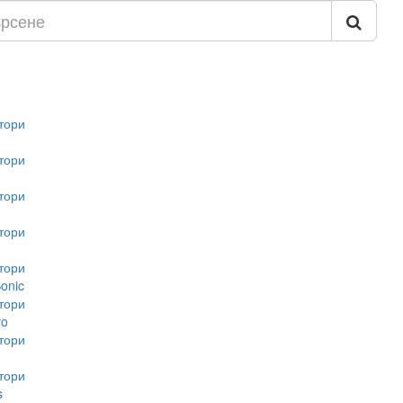
тори
тори
тори
тори
тори
onic
тори
vo
тори
тори
s