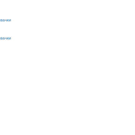
вачки
вачки
и