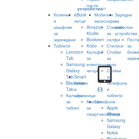
пасти
устройства
Колички
eBook
Мобилни
Зарядни
и
четци
аксесоари
за
шкафове
Amazon
Стикове
мобилни
за
Kindle
за
устройства
зареждане
Bookeen
селфи
Поста
Таблети
Kobo
Стилуси
за
Lenovo
Калъфи
Стойки
безж
Tab
за
за
заре
Samsung
електронни
кола
Galaxy
четци
Стойки
Tab
Smart
за
Blackview
гривни
телефони
Tab
и
и
Калъфи
часовници
таблети
за
Каишки
Телефони
таблет
за
Apple
смартчасовници
iPhone
Samsung
Galaxy
Nokia
Blackview