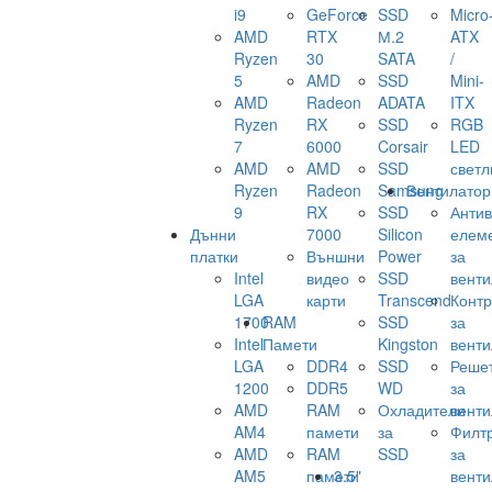
i9
GeForce
SSD
Micro
AMD
RTX
М.2
ATX
Ryzen
30
SATA
/
5
AMD
SSD
Mini-
AMD
Radeon
ADATA
ITX
Ryzen
RX
SSD
RGB
7
6000
Corsair
LED
AMD
AMD
SSD
светл
Ryzen
Radeon
Samsung
Вентилатор
9
RX
SSD
Анти
Дънни
7000
Silicon
елем
платки
Външни
Power
за
Intel
видео
SSD
венти
LGA
карти
Transcend
Конт
1700
RAM
SSD
за
Intel
Памети
Kingston
венти
LGA
DDR4
SSD
Реше
1200
DDR5
WD
за
AMD
RAM
Охладители
венти
AM4
памети
за
Филт
AMD
RAM
SSD
за
AM5
памети
3.5"
венти