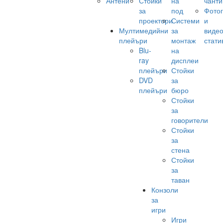
Антени
Стойки
на
чанти
за
под
Фото
проектори
Системи
и
Мултимедийни
за
виде
плейъри
монтаж
стати
Blu-
на
ray
дисплеи
плейъри
Стойки
DVD
за
плейъри
бюро
Стойки
за
говорители
Стойки
за
стена
Стойки
за
таван
Конзоли
за
игри
Игри