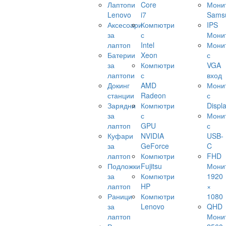
Лаптопи
Core
Мони
Lenovo
i7
Sams
Аксесоари
Компютри
IPS
за
с
Мони
лаптоп
Intel
Мони
Батерии
Xeon
с
за
Компютри
VGA
лаптопи
с
вход
Докинг
AMD
Мони
станции
Radeon
с
Зарядни
Компютри
Displ
за
с
Мони
лаптоп
GPU
с
Куфари
NVIDIA
USB-
за
GeForce
C
лаптоп
Компютри
FHD
Подложки
Fujitsu
Мони
за
Компютри
1920
лаптоп
HP
×
Раници
Компютри
1080
за
Lenovo
QHD
лаптоп
Мони