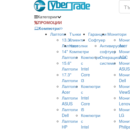
Категории
ПРОМОЦИИ
Компютри
Лаптопи
Тънки
Гаранции
Монитори
13.3"
клиенти
Софтуер
Мони
Лаптопи
Настолни
Антивирусен
Acer
14"
Компютри
софтуер
Мони
Лаптопи
Компютри
Операционни
AOC
15.6"
с
системи
Мони
Лаптопи
Intel
ASUS
17.3"
Core
Мони
Лаптопи
i3
Dell
Лаптопи
Компютри
Мони
Acer
с
ViewS
Лаптопи
Intel
Мони
ASUS
Core
Leno
Лаптопи
i5
Мони
Dell
Компютри
LG
Лаптопи
с
Мони
HP
Intel
Philip