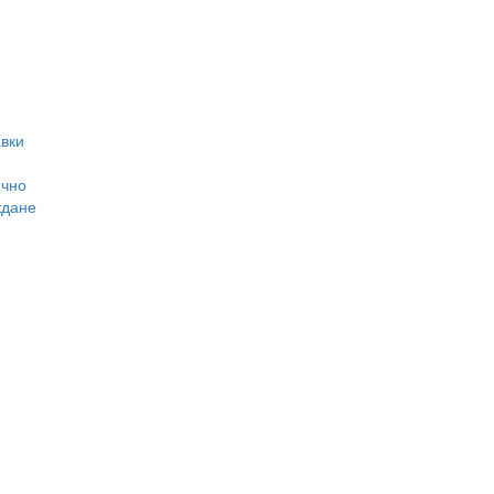
вки
ично
ждане