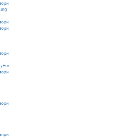
тори
ung
тори
тори
тори
ayPort
тори
тори
тори