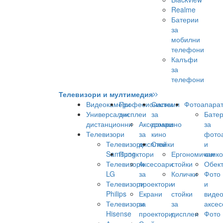
Realme
Батерии
за
мобилни
телефони
Калъфи
за
телефони
Телевизори и мултимедия
Видеокамери
Професионални
Системи
Фотоапара
Универсални
дисплеи
за
Бате
дистанционни
Аксесоари
домашно
за
Телевизори
за
кино
фото
Телевизори
дисплеи
Стойки
и
Samsung
Проектори
Ергономични
камк
Телевизори
Аксесоари
стойки
Обек
LG
за
Колички
Фото
Телевизори
проектори
и
и
Philips
Екрани
стойки
виде
Телевизори
за
за
аксес
Hisense
проектори
дисплеи
Фото