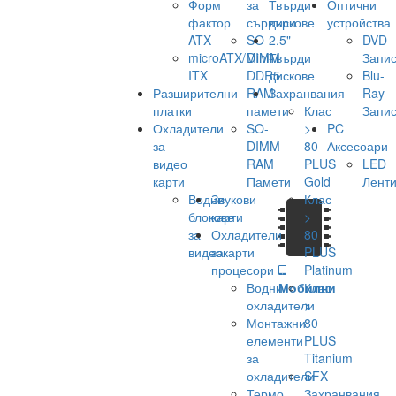
Форм
за
Твърди
Оптични
фактор
сървъри
дискове
устройства
ATX
SO-
2.5"
DVD
microATX/Mini-
DIMM
Твърди
Запис
ITX
DDR5
дискове
Blu-
Разширителни
RAM
Захранвания
Ray
платки
памети
Клас
Запис
Охладители
SO-
>
PC
за
DIMM
80
Аксесоари
видео
RAM
PLUS
LED
карти
Памети
Gold
Лент
Водни
Звукови
Клас
блокове
карти
>
за
Охладители
80
видеокарти
за
PLUS
процесори
Platinum
Водни
Мобилни
Клас
охладители
>
Монтажни
80
елементи
PLUS
за
Titanium
охладители
SFX
Термо
Захранвания