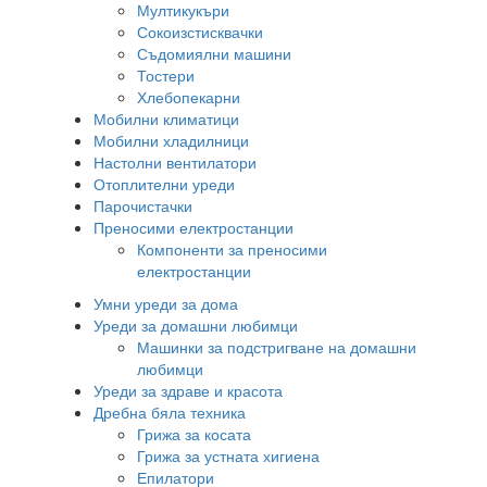
Мултикукъри
Сокоизстисквачки
Съдомиялни машини
Тостери
Хлебопекарни
Мобилни климатици
Мобилни хладилници
Настолни вентилатори
Отоплителни уреди
Парочистачки
Преносими електростанции
Компоненти за преносими
електростанции
Умни уреди за дома
Уреди за домашни любимци
Машинки за подстригване на домашни
любимци
Уреди за здраве и красота
Дребна бяла техника
Грижа за косата
Грижа за устната хигиена
Епилатори