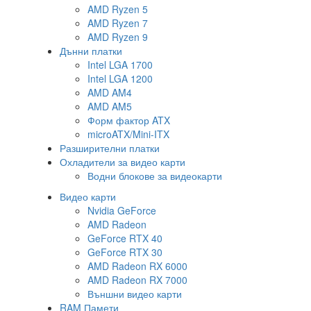
AMD Ryzen 5
AMD Ryzen 7
AMD Ryzen 9
Дънни платки
Intel LGA 1700
Intel LGA 1200
AMD AM4
AMD AM5
Форм фактор ATX
microATX/Mini-ITX
Разширителни платки
Охладители за видео карти
Водни блокове за видеокарти
Видео карти
Nvidia GeForce
AMD Radeon
GeForce RTX 40
GeForce RTX 30
AMD Radeon RX 6000
AMD Radeon RX 7000
Външни видео карти
RAM Памети