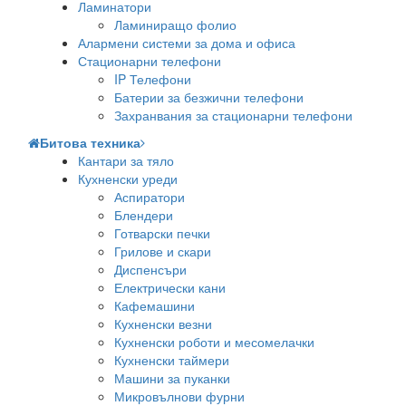
Ламинатори
Ламиниращо фолио
Алармени системи за дома и офиса
Стационарни телефони
IP Телефони
Батерии за безжични телефони
Захранвания за стационарни телефони
Битова техника
Кантари за тяло
Кухненски уреди
Аспиратори
Блендери
Готварски печки
Грилове и скари
Диспенсъри
Електрически кани
Кафемашини
Кухненски везни
Кухненски роботи и месомелачки
Кухненски таймери
Машини за пуканки
Микровълнови фурни