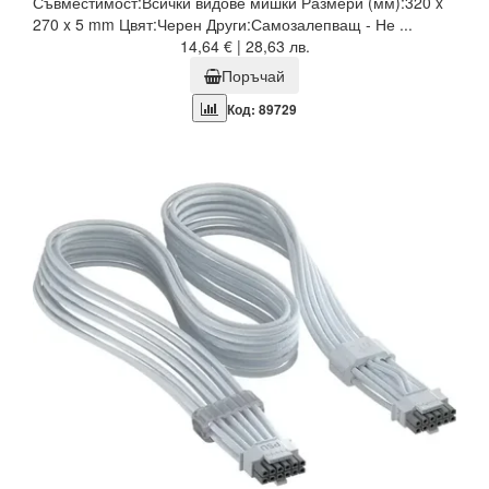
Съвместимост:Всички видове мишки Размери (мм):320 x
270 x 5 mm Цвят:Черен Други:Самозалепващ - Не ...
14,64 € | 28,63 лв.
Поръчай
Код: 89729