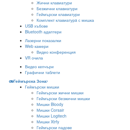
Жични клавиатури
Безжични клавиатури
Геймърски клавиатури
Комплект клавиатурa с мишка
USB хъбове
Bluetooth адаптери
Лазерни показалки
Web камери
Видео конференция
VR очила
Видео кепчъри
Графични таблети
Геймърска Зона
Геймърски мишки
Геймърски жични мишки
Геймърски безжични мишки
Мишки Bloody
Мишки Corsair
Мишки Logitech
Мишки Xtrfy
Геймърски падове