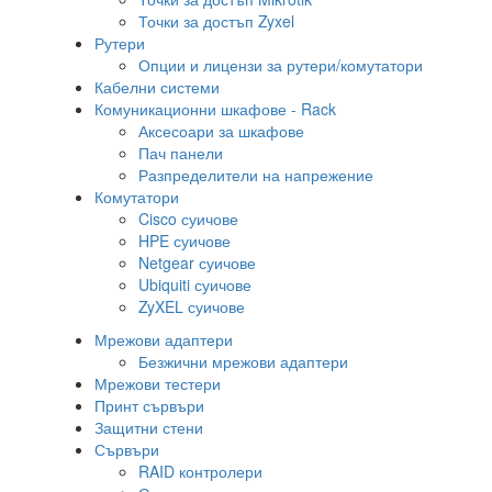
Точки за достъп Zyxel
Рутери
Опции и лицензи за рутери/комутатори
Кабелни системи
Комуникационни шкафове - Rack
Аксесоари за шкафове
Пач панели
Разпределители на напрежение
Комутатори
Cisco суичове
HPE суичове
Netgear суичове
Ubiquiti суичове
ZyXEL суичове
Мрежови адаптери
Безжични мрежови адаптери
Мрежови тестери
Принт сървъри
Защитни стени
Сървъри
RAID контролери