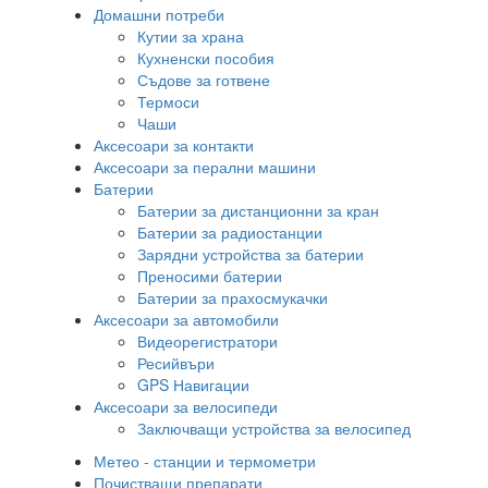
Домашни потреби
Кутии за храна
Кухненски пособия
Съдове за готвене
Термоси
Чаши
Аксесоари за контакти
Аксесоари за перални машини
Батерии
Батерии за дистанционни за кран
Батерии за радиостанции
Зарядни устройства за батерии
Преносими батерии
Батерии за прахосмукачки
Аксесоари за автомобили
Видеорегистратори
Ресийвъри
GPS Навигации
Аксесоари за велосипеди
Заключващи устройства за велосипед
Метео - станции и термометри
Почистващи препарати