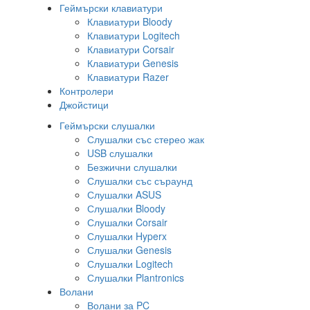
Геймърски клавиатури
Клавиатури Bloody
Клавиатури Logitech
Клавиатури Corsair
Клавиатури Genesis
Клавиатури Razer
Контролери
Джойстици
Геймърски слушалки
Слушалки със стерео жак
USB слушалки
Безжични слушалки
Слушалки със съраунд
Слушалки ASUS
Слушалки Bloody
Слушалки Corsair
Слушалки Hyperx
Слушалки Genesis
Слушалки Logitech
Слушалки Plantronics
Волани
Волани за PC