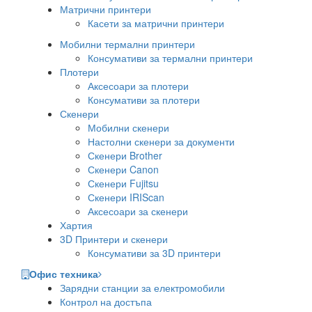
Матрични принтери
Касети за матрични принтери
Мобилни термални принтери
Консумативи за термални принтери
Плотери
Аксесоари за плотери
Консумативи за плотери
Скенери
Мобилни скенери
Настолни скенери за документи
Скенери Brother
Скенери Canon
Скенери Fujitsu
Скенери IRIScan
Аксесоари за скенери
Хартия
3D Принтери и скенери
Консумативи за 3D принтери
Офис техника
Зарядни станции за електромобили
Контрол на достъпа