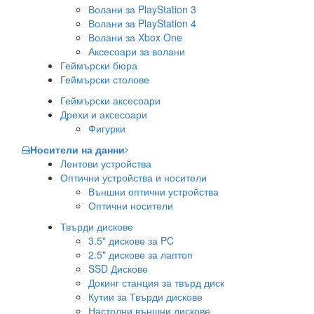
Волани за PlayStation 3
Волани за PlayStation 4
Волани за Xbox One
Аксесоари за волани
Геймърски бюра
Геймърски столове
Геймърски аксесоари
Дрехи и аксесоари
Фигурки
Носители на данни
Лентови устройства
Оптични устройства и носители
Външни оптични устройства
Оптични носители
Твърди дискове
3.5" дискове за PC
2.5" дискове за лаптоп
SSD Дискове
Докинг станция за твърд диск
Кутии за Твърди дискове
Настолни външни дискове