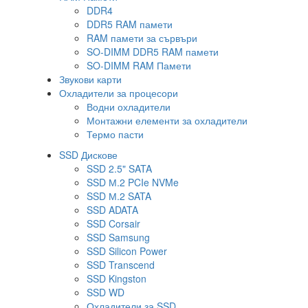
DDR4
DDR5 RAM памети
RAM памети за сървъри
SO-DIMM DDR5 RAM памети
SO-DIMM RAM Памети
Звукови карти
Охладители за процесори
Водни охладители
Монтажни елементи за охладители
Термо пасти
SSD Дискове
SSD 2.5" SATA
SSD М.2 PCIe NVMe
SSD М.2 SATA
SSD ADATA
SSD Corsair
SSD Samsung
SSD Silicon Power
SSD Transcend
SSD Kingston
SSD WD
Охладители за SSD