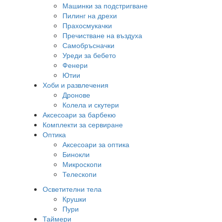
Машинки за подстригване
Пилинг на дрехи
Прахосмукачки
Пречистване на въздуха
Самобръсначки
Уреди за бебето
Фенери
Ютии
Хоби и развлечения
Дронове
Колела и скутери
Аксесоари за барбекю
Комплекти за сервиране
Оптика
Аксесоари за оптика
Бинокли
Микроскопи
Телескопи
Осветителни тела
Крушки
Пури
Таймери