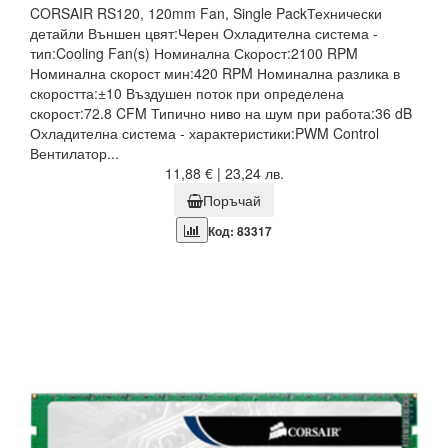
CORSAIR RS120, 120mm Fan, Single PackТехнически
детайли Външен цвят:Черен Охладителна система -
тип:Cooling Fan(s) Номинална Скорост:2100 RPM
Номинална скорост мин:420 RPM Номинална разлика в
скоростта:±10 Въздушен поток при определена
скорост:72.8 CFM Типично ниво на шум при работа:36 dB
Охладителна система - характеристики:PWM Control
Вентилатор...
11,88 € | 23,24 лв.
Поръчай
Код: 83317