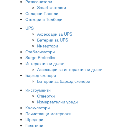
Разклонители
Smart контакти
Соларни Панели
Стекери и Телбоди
UPS
Аксесоари за UPS
Батерии за UPS
Инвертори
Стабилизатори
Surge Protection
Интерактивни дъски
Аксесоари за интерактивни дъски
Баркод скенери
Батерии за баркод скенери
Инструменти
Отвертки
Измервателни уреди
Калкулатори
Почистващи материали
Шредери
Гилотини