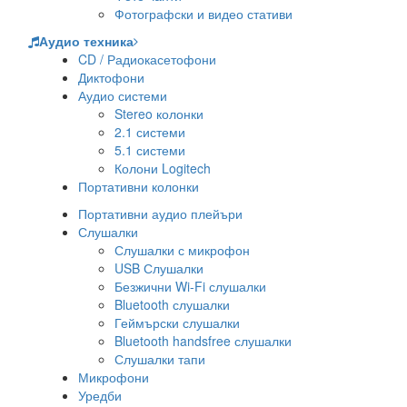
Фотографски и видео стативи
Аудио техника
CD / Радиокасетофони
Диктофони
Аудио системи
Stereo колонки
2.1 системи
5.1 системи
Колони Logitech
Портативни колонки
Портативни аудио плейъри
Слушалки
Слушалки с микрофон
USB Слушалки
Безжични Wi-Fi слушалки
Bluetooth слушалки
Геймърски слушалки
Bluetooth handsfree слушалки
Слушалки тапи
Микрофони
Уредби