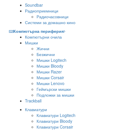
Soundbar
Радиоприемници
Радиочасовници
Системи за домашно кино
Компютърна периферия
Компютърни очила
Мишки
Жични
Безжични
Мишки Logitech
Мишки Bloody
Мишки Razer
Мишки Corsair
Мишки Lenovo
Геймърски мишки
Подложки за мишки
Trackball
Клавиатури
Клавиатури Logitech
Клавиатури Bloody
Клавиатури Corsair