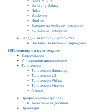
Apple iPhone
Samsung Galaxy
Nokia
Blackview
Realme
Батерии за мобилни телефони
Калъфи за телефони
Зарядни за мобилни устройства
Поставки за безжично зареждане
Телевизори и мултимедия
Видеокамери
Универсални дистанционни
Телевизори
Телевизори Samsung
Телевизори LG
Телевизори Philips
Телевизори Hisense
Антени
Професионални дисплеи
Аксесоари за дисплеи
Проектори