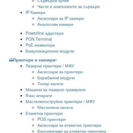
Сървърни кутии
Части и компоненти за сървъри
IP Камери
Аксесоари за IP камери
Аналогови камери
Powerline адаптери
PON Terminal
PoE инжектори
Комуникационни модули
Принтери и скенери
Лазерни принтери / МФУ
Аксесоари за принтери
Барабанни модули
Тонер касети
Машини за лазерно гравиране
Факс апарати
Мастиленоструйни принтери / МФУ
Мастилени касети
Етикетни принтери
POS принтери
Аксесоари за етикетни принтери
Консумативи за етикетни принтери