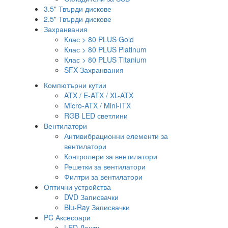
3.5" Твърди дискове
2.5" Твърди дискове
Захранвания
Клас > 80 PLUS Gold
Клас > 80 PLUS Platinum
Клас > 80 PLUS Titanium
SFX Захранвания
Компютърни кутии
ATX / E-ATX / XL-ATX
Micro-ATX / Mini-ITX
RGB LED светлини
Вентилатори
Антивибрационни елементи за
вентилатори
Контролери за вентилатори
Решетки за вентилатори
Филтри за вентилатори
Оптични устройства
DVD Записвачки
Blu-Ray Записвачки
PC Аксесоари
LED Ленти