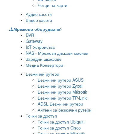
Четци на карти
Аудио касети
Видео касети
Мрежово оборудване
DVR
Gateway
IoT Устройства
NAS - Мрежови дискови масиви
Зарядни шкафове
Медиа Конвертори
Безжични рутери
Безжични рутери ASUS
Безжични рутери Zyxel
Безжични рутери Mikrotik
Безжични рутери TP-Link
ADSL Безжични рутери
Антени за безжични рутери
Точки за достъп
Точки за достъп Ubiquiti
Точки за достъп Cisco
Точки за достъп Mikrotik