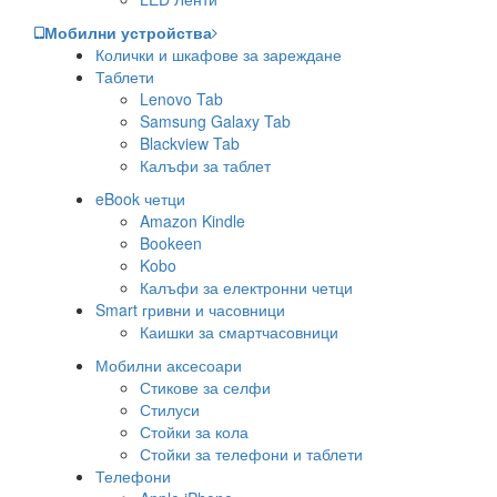
Мобилни устройства
Колички и шкафове за зареждане
Таблети
Lenovo Tab
Samsung Galaxy Tab
Blackview Tab
Калъфи за таблет
eBook четци
Amazon Kindle
Bookeen
Kobo
Калъфи за електронни четци
Smart гривни и часовници
Каишки за смартчасовници
Мобилни аксесоари
Стикове за селфи
Стилуси
Стойки за кола
Стойки за телефони и таблети
Телефони