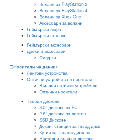
Волани за PlayStation 3
Волани за PlayStation 4
Волани за Xbox One
Аксесоари за волани
Геймърски бюра
Геймърски столове
Геймърски аксесоари
Дрехи и аксесоари
Фигурки
Носители на данни
Лентови устройства
Оптични устройства и носители
Външни оптични устройства
Оптични носители
Твърди дискове
3.5" дискове за PC
2.5" дискове за лаптоп
SSD Дискове
Докинг станция за твърд диск
Кутии за Твърди дискове
Настолни външни дискове