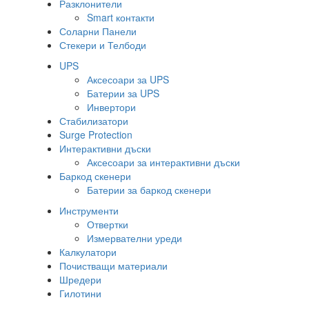
Разклонители
Smart контакти
Соларни Панели
Стекери и Телбоди
UPS
Аксесоари за UPS
Батерии за UPS
Инвертори
Стабилизатори
Surge Protection
Интерактивни дъски
Аксесоари за интерактивни дъски
Баркод скенери
Батерии за баркод скенери
Инструменти
Отвертки
Измервателни уреди
Калкулатори
Почистващи материали
Шредери
Гилотини