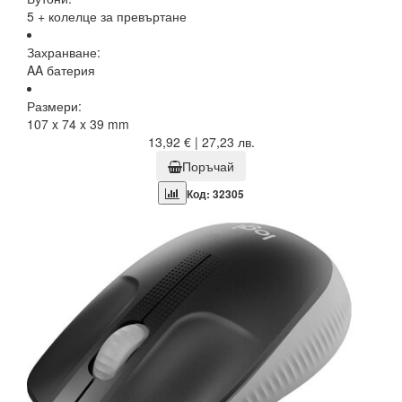
5 + колелце за превъртане
Захранване:
AA батерия
Размери:
107 x 74 x 39 mm
13,92 € | 27,23 лв.
Поръчай
Код: 32305