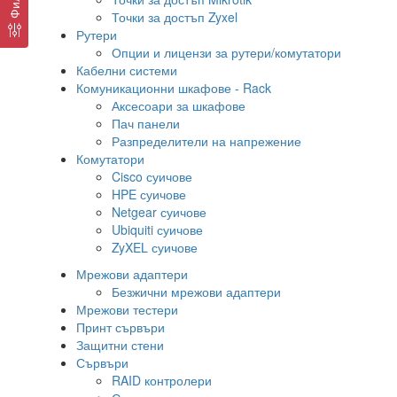
Точки за достъп Zyxel
Рутери
Опции и лицензи за рутери/комутатори
Кабелни системи
Комуникационни шкафове - Rack
Аксесоари за шкафове
Пач панели
Разпределители на напрежение
Комутатори
Cisco суичове
HPE суичове
Netgear суичове
Ubiquiti суичове
ZyXEL суичове
Мрежови адаптери
Безжични мрежови адаптери
Мрежови тестери
Принт сървъри
Защитни стени
Сървъри
RAID контролери