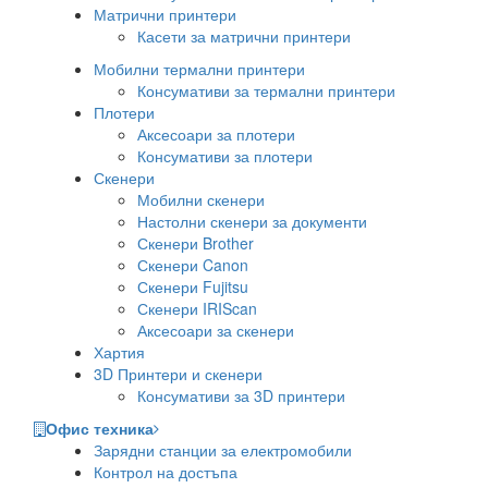
Матрични принтери
Касети за матрични принтери
Мобилни термални принтери
Консумативи за термални принтери
Плотери
Аксесоари за плотери
Консумативи за плотери
Скенери
Мобилни скенери
Настолни скенери за документи
Скенери Brother
Скенери Canon
Скенери Fujitsu
Скенери IRIScan
Аксесоари за скенери
Хартия
3D Принтери и скенери
Консумативи за 3D принтери
Офис техника
Зарядни станции за електромобили
Контрол на достъпа