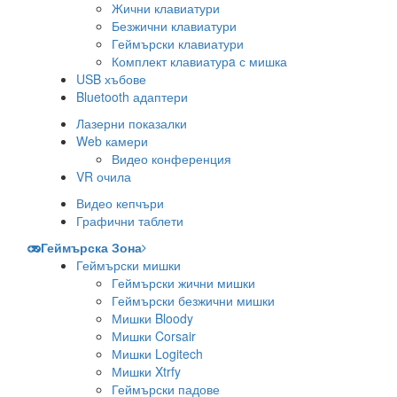
Жични клавиатури
Безжични клавиатури
Геймърски клавиатури
Комплект клавиатурa с мишка
USB хъбове
Bluetooth адаптери
Лазерни показалки
Web камери
Видео конференция
VR очила
Видео кепчъри
Графични таблети
Геймърска Зона
Геймърски мишки
Геймърски жични мишки
Геймърски безжични мишки
Мишки Bloody
Мишки Corsair
Мишки Logitech
Мишки Xtrfy
Геймърски падове