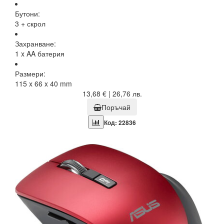
Бутони:
3 + скрол
Захранване:
1 x AA батерия
Размери:
115 x 66 x 40 mm
13,68 € | 26,76 лв.
Поръчай
Код: 22836