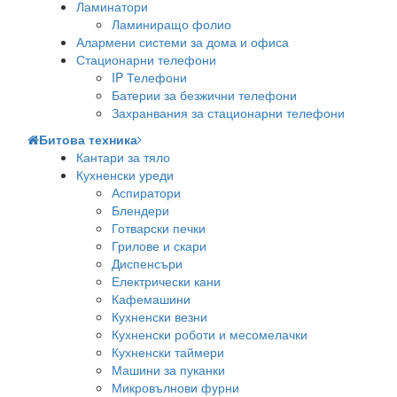
Ламинатори
Ламиниращо фолио
Алармени системи за дома и офиса
Стационарни телефони
IP Телефони
Батерии за безжични телефони
Захранвания за стационарни телефони
Битова техника
Кантари за тяло
Кухненски уреди
Аспиратори
Блендери
Готварски печки
Грилове и скари
Диспенсъри
Електрически кани
Кафемашини
Кухненски везни
Кухненски роботи и месомелачки
Кухненски таймери
Машини за пуканки
Микровълнови фурни