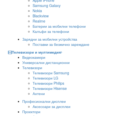
Apple iPhone
Samsung Galaxy
Nokia
Blackview
Realme
Батерии за мобилни телефони
Калъфи за телефони
Зарядни за мобилни устройства
Поставки за безжично зареждане
Телевизори и мултимедия
Видеокамери
Универсални дистанционни
Телевизори
Телевизори Samsung
Телевизори LG
Телевизори Philips
Телевизори Hisense
Антени
Професионални дисплеи
Аксесоари за дисплеи
Проектори