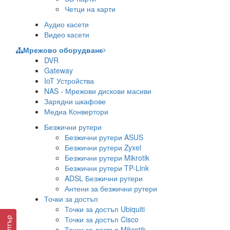
Четци на карти
Аудио касети
Видео касети
Мрежово оборудване
DVR
Gateway
IoT Устройства
NAS - Мрежови дискови масиви
Зарядни шкафове
Медиа Конвертори
Безжични рутери
Безжични рутери ASUS
Безжични рутери Zyxel
Безжични рутери Mikrotik
Безжични рутери TP-Link
ADSL Безжични рутери
Антени за безжични рутери
Точки за достъп
Точки за достъп Ubiquiti
Точки за достъп Cisco
Филтър
Точки за достъп Mikrotik