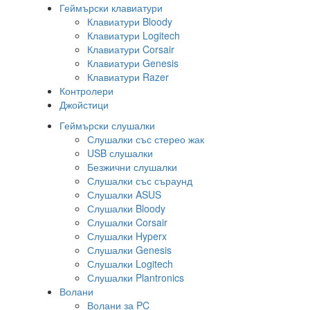
Геймърски клавиатури
Клавиатури Bloody
Клавиатури Logitech
Клавиатури Corsair
Клавиатури Genesis
Клавиатури Razer
Контролери
Джойстици
Геймърски слушалки
Слушалки със стерео жак
USB слушалки
Безжични слушалки
Слушалки със съраунд
Слушалки ASUS
Слушалки Bloody
Слушалки Corsair
Слушалки Hyperx
Слушалки Genesis
Слушалки Logitech
Слушалки Plantronics
Волани
Волани за PC