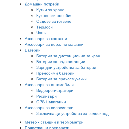
Домашни потреби
Кутии за храна
Кухненски пособия
Съдове за готвене
Термоси
Чаши
Аксесоари за контакти
Аксесоари за перални машини
Батерии
Батерии за дистанционни за кран
Батерии за радиостанции
Зарядни устройства за батерии
Преносими батерии
Батерии за прахосмукачки
Аксесоари за автомобили
Видеорегистратори
Ресийвъри
GPS Навигации
Аксесоари за велосипеди
Заключващи устройства за велосипед
Метео - станции и термометри
Почистващи препарати