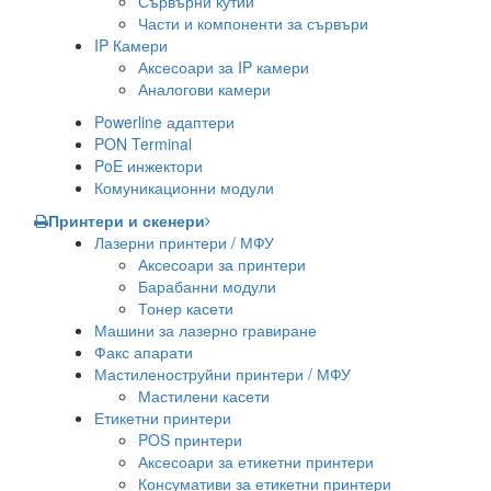
Сървърни кутии
Части и компоненти за сървъри
IP Камери
Аксесоари за IP камери
Аналогови камери
Powerline адаптери
PON Terminal
PoE инжектори
Комуникационни модули
Принтери и скенери
Лазерни принтери / МФУ
Аксесоари за принтери
Барабанни модули
Тонер касети
Машини за лазерно гравиране
Факс апарати
Мастиленоструйни принтери / МФУ
Мастилени касети
Етикетни принтери
POS принтери
Аксесоари за етикетни принтери
Консумативи за етикетни принтери