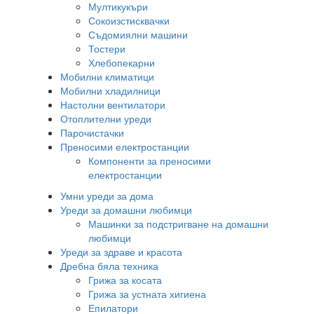
Мултикукъри
Сокоизстисквачки
Съдомиялни машини
Тостери
Хлебопекарни
Мобилни климатици
Мобилни хладилници
Настолни вентилатори
Отоплителни уреди
Парочистачки
Преносими електростанции
Компоненти за преносими
електростанции
Умни уреди за дома
Уреди за домашни любимци
Машинки за подстригване на домашни
любимци
Уреди за здраве и красота
Дребна бяла техника
Грижа за косата
Грижа за устната хигиена
Епилатори