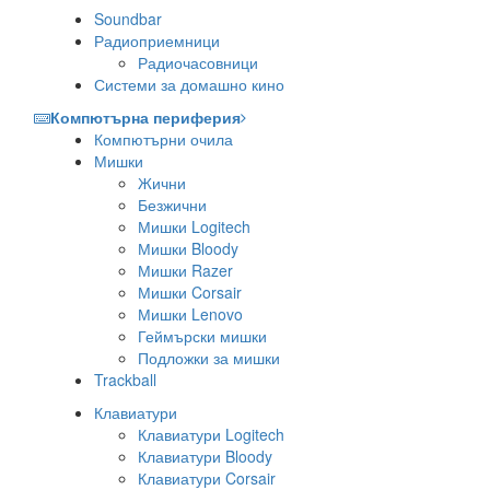
Soundbar
Радиоприемници
Радиочасовници
Системи за домашно кино
Компютърна периферия
Компютърни очила
Мишки
Жични
Безжични
Мишки Logitech
Мишки Bloody
Мишки Razer
Мишки Corsair
Мишки Lenovo
Геймърски мишки
Подложки за мишки
Trackball
Клавиатури
Клавиатури Logitech
Клавиатури Bloody
Клавиатури Corsair