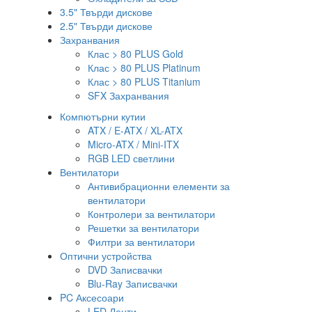
3.5" Твърди дискове
2.5" Твърди дискове
Захранвания
Клас > 80 PLUS Gold
Клас > 80 PLUS Platinum
Клас > 80 PLUS Titanium
SFX Захранвания
Компютърни кутии
ATX / E-ATX / XL-ATX
Micro-ATX / Mini-ITX
RGB LED светлини
Вентилатори
Антивибрационни елементи за
вентилатори
Контролери за вентилатори
Решетки за вентилатори
Филтри за вентилатори
Оптични устройства
DVD Записвачки
Blu-Ray Записвачки
PC Аксесоари
LED Ленти