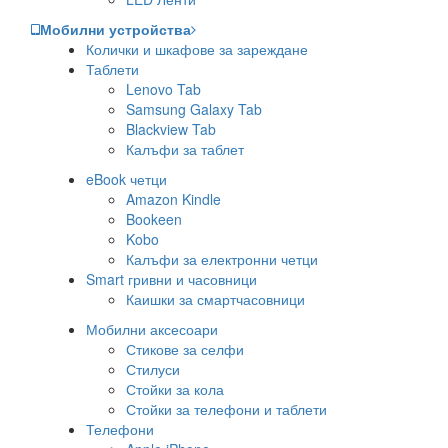
Мобилни устройства
Колички и шкафове за зареждане
Таблети
Lenovo Tab
Samsung Galaxy Tab
Blackview Tab
Калъфи за таблет
eBook четци
Amazon Kindle
Bookeen
Kobo
Калъфи за електронни четци
Smart гривни и часовници
Каишки за смартчасовници
Мобилни аксесоари
Стикове за селфи
Стилуси
Стойки за кола
Стойки за телефони и таблети
Телефони