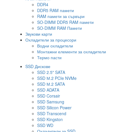
DDR4
DDR5 RAM памети
RAM памети за сървъри
SO-DIMM DDR5 RAM памети
SO-DIMM RAM Памети
Звукови карти
Охладители за процесори
Водни охладители
Монтажни елементи за охладители
Термо пасти
SSD Дискове
SSD 2.5" SATA
SSD М.2 PCIe NVMe
SSD М.2 SATA
SSD ADATA
SSD Corsair
SSD Samsung
SSD Silicon Power
SSD Transcend
SSD Kingston
SSD WD
Охладители за SSD