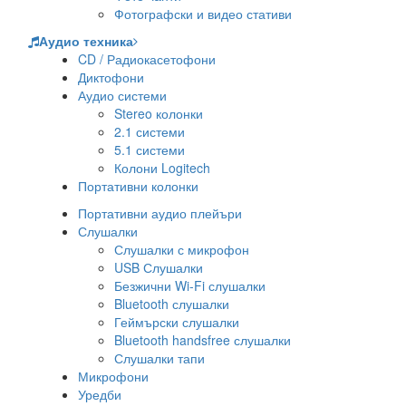
Фотографски и видео стативи
Аудио техника
CD / Радиокасетофони
Диктофони
Аудио системи
Stereo колонки
2.1 системи
5.1 системи
Колони Logitech
Портативни колонки
Портативни аудио плейъри
Слушалки
Слушалки с микрофон
USB Слушалки
Безжични Wi-Fi слушалки
Bluetooth слушалки
Геймърски слушалки
Bluetooth handsfree слушалки
Слушалки тапи
Микрофони
Уредби