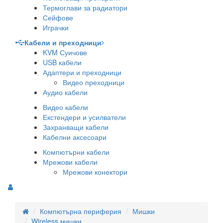
Термоглави за радиатори
Сейфове
Играчки
Кабели и преходници
KVM Суичове
USB кабели
Адаптери и преходници
Видео преходници
Аудио кабели
Видео кабели
Екстендери и усилватели
Захранващи кабели
Кабелни аксесоари
Компютърни кабели
Мрежови кабели
Мрежови конектори
Компютърна периферия
Мишки
Wireless мишки