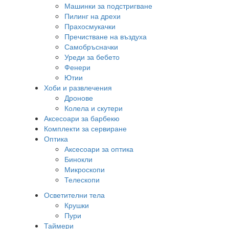
Машинки за подстригване
Пилинг на дрехи
Прахосмукачки
Пречистване на въздуха
Самобръсначки
Уреди за бебето
Фенери
Ютии
Хоби и развлечения
Дронове
Колела и скутери
Аксесоари за барбекю
Комплекти за сервиране
Оптика
Аксесоари за оптика
Бинокли
Микроскопи
Телескопи
Осветителни тела
Крушки
Пури
Таймери