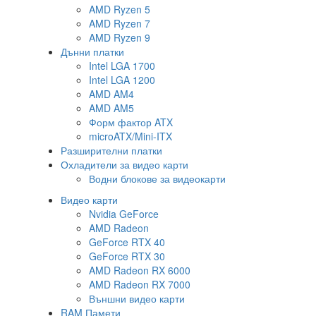
AMD Ryzen 5
AMD Ryzen 7
AMD Ryzen 9
Дънни платки
Intel LGA 1700
Intel LGA 1200
AMD AM4
AMD AM5
Форм фактор ATX
microATX/Mini-ITX
Разширителни платки
Охладители за видео карти
Водни блокове за видеокарти
Видео карти
Nvidia GeForce
AMD Radeon
GeForce RTX 40
GeForce RTX 30
AMD Radeon RX 6000
AMD Radeon RX 7000
Външни видео карти
RAM Памети