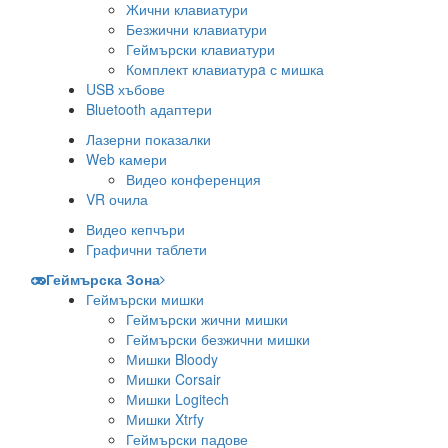
Жични клавиатури
Безжични клавиатури
Геймърски клавиатури
Комплект клавиатурa с мишка
USB хъбове
Bluetooth адаптери
Лазерни показалки
Web камери
Видео конференция
VR очила
Видео кепчъри
Графични таблети
Геймърска Зона
Геймърски мишки
Геймърски жични мишки
Геймърски безжични мишки
Мишки Bloody
Мишки Corsair
Мишки Logitech
Мишки Xtrfy
Геймърски падове