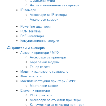
Сървърни кутии
Части и компоненти за сървъри
IP Камери
Аксесоари за IP камери
Аналогови камери
Powerline адаптери
PON Terminal
PoE инжектори
Комуникационни модули
Принтери и скенери
Лазерни принтери / МФУ
Аксесоари за принтери
Барабанни модули
Тонер касети
Машини за лазерно гравиране
Факс апарати
Мастиленоструйни принтери / МФУ
Мастилени касети
Етикетни принтери
POS принтери
Аксесоари за етикетни принтери
Консумативи за етикетни принтери