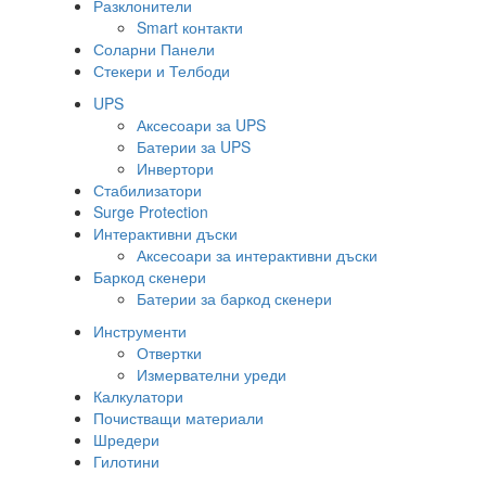
Разклонители
Smart контакти
Соларни Панели
Стекери и Телбоди
UPS
Аксесоари за UPS
Батерии за UPS
Инвертори
Стабилизатори
Surge Protection
Интерактивни дъски
Аксесоари за интерактивни дъски
Баркод скенери
Батерии за баркод скенери
Инструменти
Отвертки
Измервателни уреди
Калкулатори
Почистващи материали
Шредери
Гилотини