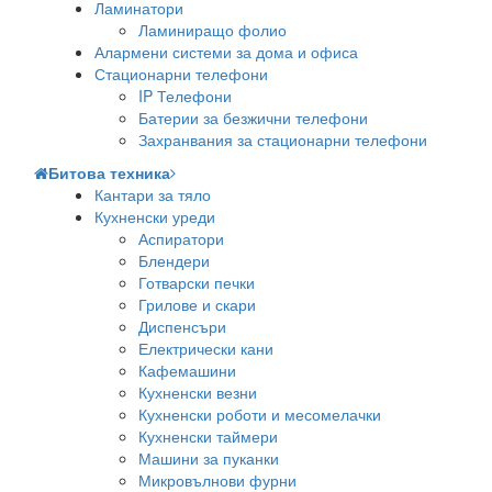
Ламинатори
Ламиниращо фолио
Алармени системи за дома и офиса
Стационарни телефони
IP Телефони
Батерии за безжични телефони
Захранвания за стационарни телефони
Битова техника
Кантари за тяло
Кухненски уреди
Аспиратори
Блендери
Готварски печки
Грилове и скари
Диспенсъри
Електрически кани
Кафемашини
Кухненски везни
Кухненски роботи и месомелачки
Кухненски таймери
Машини за пуканки
Микровълнови фурни