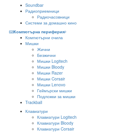
Soundbar
Радиоприемници
Радиочасовници
Системи за домашно кино
Компютърна периферия
Компютърни очила
Мишки
Жични
Безжични
Мишки Logitech
Мишки Bloody
Мишки Razer
Мишки Corsair
Мишки Lenovo
Геймърски мишки
Подложки за мишки
Trackball
Клавиатури
Клавиатури Logitech
Клавиатури Bloody
Клавиатури Corsair