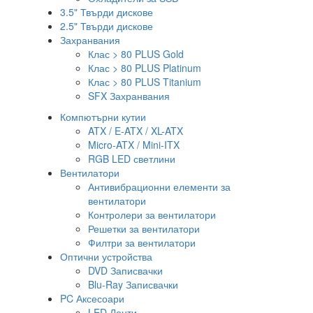
3.5" Твърди дискове
2.5" Твърди дискове
Захранвания
Клас > 80 PLUS Gold
Клас > 80 PLUS Platinum
Клас > 80 PLUS Titanium
SFX Захранвания
Компютърни кутии
ATX / E-ATX / XL-ATX
Micro-ATX / Mini-ITX
RGB LED светлини
Вентилатори
Антивибрационни елементи за
вентилатори
Контролери за вентилатори
Решетки за вентилатори
Филтри за вентилатори
Оптични устройства
DVD Записвачки
Blu-Ray Записвачки
PC Аксесоари
LED Ленти