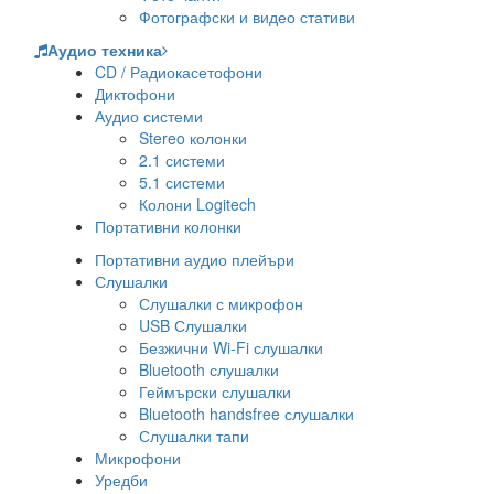
Фотографски и видео стативи
Аудио техника
CD / Радиокасетофони
Диктофони
Аудио системи
Stereo колонки
2.1 системи
5.1 системи
Колони Logitech
Портативни колонки
Портативни аудио плейъри
Слушалки
Слушалки с микрофон
USB Слушалки
Безжични Wi-Fi слушалки
Bluetooth слушалки
Геймърски слушалки
Bluetooth handsfree слушалки
Слушалки тапи
Микрофони
Уредби