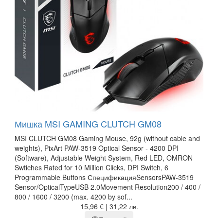
Мишка MSI GAMING CLUTCH GM08
MSI CLUTCH GM08 Gaming Mouse, 92g (without cable and
weights), PixArt PAW-3519 Optical Sensor - 4200 DPI
(Software), Adjustable Weight System, Red LED, OMRON
Swtiches Rated for 10 Million Clicks, DPI Switch, 6
Programmable Buttons СпецификацияSensorsPAW-3519
Sensor/OpticalTypeUSB 2.0Movement Resolution200 / 400 /
800 / 1600 / 3200 (max. 4200 by sof...
15,96 € | 31,22 лв.