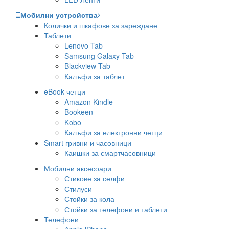
Мобилни устройства
Колички и шкафове за зареждане
Таблети
Lenovo Tab
Samsung Galaxy Tab
Blackview Tab
Калъфи за таблет
eBook четци
Amazon Kindle
Bookeen
Kobo
Калъфи за електронни четци
Smart гривни и часовници
Каишки за смартчасовници
Мобилни аксесоари
Стикове за селфи
Стилуси
Стойки за кола
Стойки за телефони и таблети
Телефони