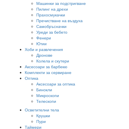
Машинки за подстригване
Пилинг на дрехи
Прахосмукачки
Пречистване на въздуха
Самобръсначки
Уреди за бебето
Фенери
Ютии
Хоби и развлечения
Дронове
Колела и скутери
Аксесоари за барбекю
Комплекти за сервиране
Оптика
Аксесоари за оптика
Бинокли
Микроскопи
Телескопи
Осветителни тела
Крушки
Пури
Таймери