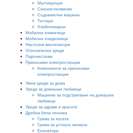
Мултикукъри
Сокоизстисквачки
Съдомиялни машини
Тостери
Хлебопекарни
Мобилни климатици
Мобилни хладилници
Настолни вентилатори
Отоплителни уреди
Парочистачки
Преносими електростанции
Компоненти за преносими
електростанции
Умни уреди за дома
Уреди за домашни любимци
Машинки за подстригване на домашни
любимци
Уреди за здраве и красота
Дребна бяла техника
Грижа за косата
Грижа за устната хигиена
Епилатори