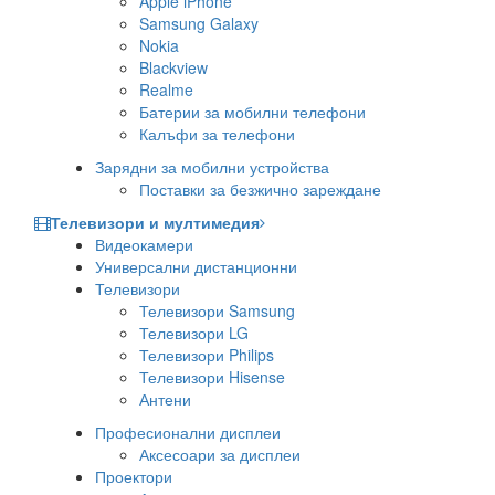
Apple iPhone
Samsung Galaxy
Nokia
Blackview
Realme
Батерии за мобилни телефони
Калъфи за телефони
Зарядни за мобилни устройства
Поставки за безжично зареждане
Телевизори и мултимедия
Видеокамери
Универсални дистанционни
Телевизори
Телевизори Samsung
Телевизори LG
Телевизори Philips
Телевизори Hisense
Антени
Професионални дисплеи
Аксесоари за дисплеи
Проектори