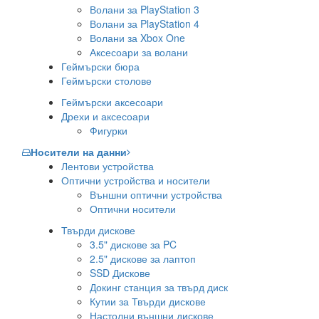
Волани за PlayStation 3
Волани за PlayStation 4
Волани за Xbox One
Аксесоари за волани
Геймърски бюра
Геймърски столове
Геймърски аксесоари
Дрехи и аксесоари
Фигурки
Носители на данни
Лентови устройства
Оптични устройства и носители
Външни оптични устройства
Оптични носители
Твърди дискове
3.5" дискове за PC
2.5" дискове за лаптоп
SSD Дискове
Докинг станция за твърд диск
Кутии за Твърди дискове
Настолни външни дискове