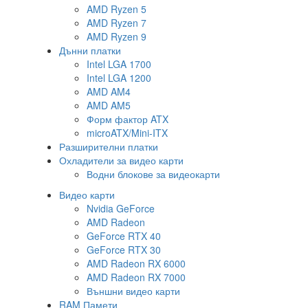
AMD Ryzen 5
AMD Ryzen 7
AMD Ryzen 9
Дънни платки
Intel LGA 1700
Intel LGA 1200
AMD AM4
AMD AM5
Форм фактор ATX
microATX/Mini-ITX
Разширителни платки
Охладители за видео карти
Водни блокове за видеокарти
Видео карти
Nvidia GeForce
AMD Radeon
GeForce RTX 40
GeForce RTX 30
AMD Radeon RX 6000
AMD Radeon RX 7000
Външни видео карти
RAM Памети