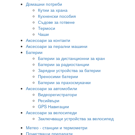
Домашни потреби
Кутии за храна
Кухненски пособия
Съдове за готвене
Термоси
Чаши
Аксесоари за контакти
Аксесоари за перални машини
Батерии
Батерии за дистанционни за кран
Батерии за радиостанции
Зарядни устройства за батерии
Преносими батерии
Батерии за прахосмукачки
Аксесоари за автомобили
Видеорегистратори
Ресийвъри
GPS Навигации
Аксесоари за велосипеди
Заключващи устройства за велосипед
Метео - станции и термометри
Почистващи препарати