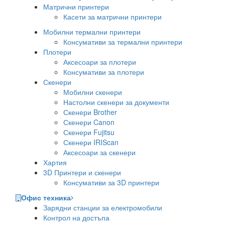
Матрични принтери
Касети за матрични принтери
Мобилни термални принтери
Консумативи за термални принтери
Плотери
Аксесоари за плотери
Консумативи за плотери
Скенери
Мобилни скенери
Настолни скенери за документи
Скенери Brother
Скенери Canon
Скенери Fujitsu
Скенери IRIScan
Аксесоари за скенери
Хартия
3D Принтери и скенери
Консумативи за 3D принтери
Офис техника
Зарядни станции за електромобили
Контрол на достъпа