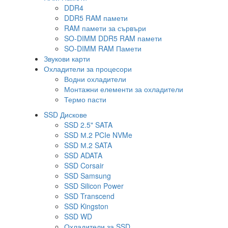
DDR4
DDR5 RAM памети
RAM памети за сървъри
SO-DIMM DDR5 RAM памети
SO-DIMM RAM Памети
Звукови карти
Охладители за процесори
Водни охладители
Монтажни елементи за охладители
Термо пасти
SSD Дискове
SSD 2.5" SATA
SSD М.2 PCIe NVMe
SSD М.2 SATA
SSD ADATA
SSD Corsair
SSD Samsung
SSD Silicon Power
SSD Transcend
SSD Kingston
SSD WD
Охладители за SSD