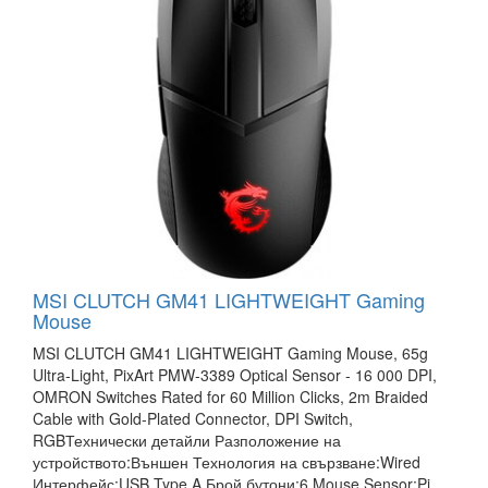
MSI CLUTCH GM41 LIGHTWEIGHT Gaming
Mouse
MSI CLUTCH GM41 LIGHTWEIGHT Gaming Mouse, 65g
Ultra-Light, PixArt PMW-3389 Optical Sensor - 16 000 DPI,
OMRON Switches Rated for 60 Million Clicks, 2m Braided
Cable with Gold-Plated Connector, DPI Switch,
RGBТехнически детайли Разположение на
устройството:Външен Технология на свързване:Wired
Интерфейс:USB Type A Брой бутони:6 Mouse Sensor:Pi...