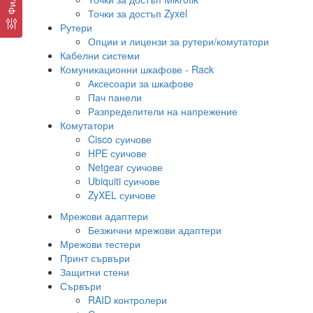
Точки за достъп Zyxel
Рутери
Опции и лицензи за рутери/комутатори
Кабелни системи
Комуникационни шкафове - Rack
Аксесоари за шкафове
Пач панели
Разпределители на напрежение
Комутатори
Cisco суичове
HPE суичове
Netgear суичове
Ubiquiti суичове
ZyXEL суичове
Мрежови адаптери
Безжични мрежови адаптери
Мрежови тестери
Принт сървъри
Защитни стени
Сървъри
RAID контролери