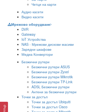
Четци на карти
Аудио касети
Видео касети
Мрежово оборудване
DVR
Gateway
IoT Устройства
NAS - Мрежови дискови масиви
Зарядни шкафове
Медиа Конвертори
Безжични рутери
Безжични рутери ASUS
Безжични рутери Zyxel
Безжични рутери Mikrotik
Безжични рутери TP-Link
ADSL Безжични рутери
Антени за безжични рутери
Точки за достъп
Точки за достъп Ubiquiti
Точки за достъп Cisco
Филтър
Точки за достъп Mikrotik