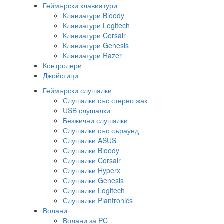
Геймърски клавиатури
Клавиатури Bloody
Клавиатури Logitech
Клавиатури Corsair
Клавиатури Genesis
Клавиатури Razer
Контролери
Джойстици
Геймърски слушалки
Слушалки със стерео жак
USB слушалки
Безжични слушалки
Слушалки със съраунд
Слушалки ASUS
Слушалки Bloody
Слушалки Corsair
Слушалки Hyperx
Слушалки Genesis
Слушалки Logitech
Слушалки Plantronics
Волани
Волани за PC