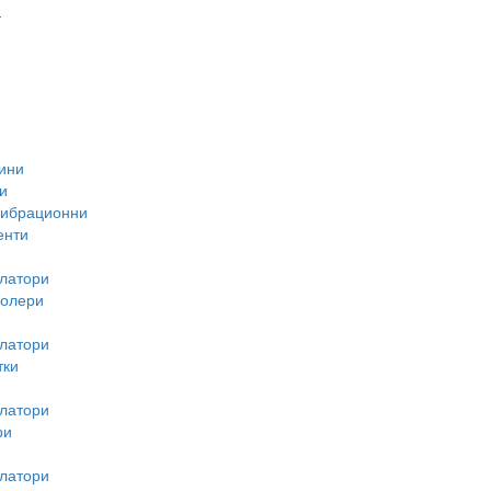
-
ини
и
вибрационни
енти
латори
ролери
латори
тки
латори
ри
латори