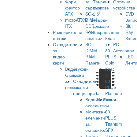
Форм
за
Твърди
Оптични
фактор
сървъри
дискове
устройства
ATX
SO-
2.5"
DVD
microATX/Mini-
DIMM
Твърди
Запис
ITX
DDR5
дискове
Blu-
Разширителни
RAM
Захранвания
Ray
платки
памети
Клас
Запис
Охладители
SO-
>
PC
за
DIMM
80
Аксесоари
видео
RAM
PLUS
LED
карти
Памети
Gold
Лент
Водни
Звукови
Клас
блокове
карти
>
за
Охладители
80
видеокарти
за
PLUS
процесори
Platinum
Водни
Мобилни
Клас
охладители
>
Монтажни
80
елементи
PLUS
за
Titanium
охладители
SFX
Термо
Захранвания