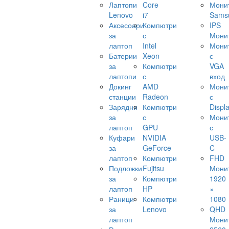
Лаптопи
Core
Мони
Lenovo
i7
Sams
Аксесоари
Компютри
IPS
за
с
Мони
лаптоп
Intel
Мони
Батерии
Xeon
с
за
Компютри
VGA
лаптопи
с
вход
Докинг
AMD
Мони
станции
Radeon
с
Зарядни
Компютри
Displ
за
с
Мони
лаптоп
GPU
с
Куфари
NVIDIA
USB-
за
GeForce
C
лаптоп
Компютри
FHD
Подложки
Fujitsu
Мони
за
Компютри
1920
лаптоп
HP
×
Раници
Компютри
1080
за
Lenovo
QHD
лаптоп
Мони