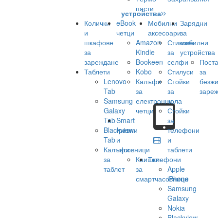
пасти
устройства
Колички
eBook
Мобилни
Зарядни
и
четци
аксесоари
за
шкафове
Amazon
Стикове
мобилни
за
Kindle
за
устройства
зареждане
Bookeen
селфи
Поста
Таблети
Kobo
Стилуси
за
Lenovo
Калъфи
Стойки
безж
Tab
за
за
заре
Samsung
електронни
кола
Galaxy
четци
Стойки
Tab
Smart
за
Blackview
гривни
телефони
Tab
и
и
Калъфи
часовници
таблети
за
Каишки
Телефони
таблет
за
Apple
смартчасовници
iPhone
Samsung
Galaxy
Nokia
Blackview