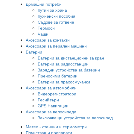
Домашни потреби
Кутии за храна
Кухненски пособия
Съдове за готвене
Термоси
Чаши
Аксесоари за контакти
Аксесоари за перални машини
Батерии
Батерии за дистанционни за кран
Батерии за радиостанции
Зарядни устройства за батерии
Преносими батерии
Батерии за прахосмукачки
Аксесоари за автомобили
Видеорегистратори
Ресийвъри
GPS Навигации
Аксесоари за велосипеди
Заключващи устройства за велосипед
Метео - станции и термометри
Почистващи препарати