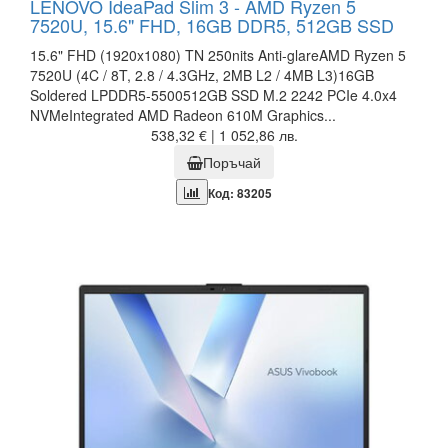
LENOVO IdeaPad Slim 3 - AMD Ryzen 5
7520U, 15.6" FHD, 16GB DDR5, 512GB SSD
15.6" FHD (1920x1080) TN 250nits Anti-glareAMD Ryzen 5
7520U (4C / 8T, 2.8 / 4.3GHz, 2MB L2 / 4MB L3)16GB
Soldered LPDDR5-5500512GB SSD M.2 2242 PCIe 4.0x4
NVMeIntegrated AMD Radeon 610M Graphics...
538,32 € | 1 052,86 лв.
Поръчай
Код: 83205