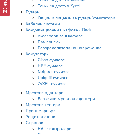
Точки за достъп Zyxel
Рутери
Опции и лицензи за рутери/комутатори
Кабелни системи
Комуникационни шкафове - Rack
Аксесоари за шкафове
Пач панели
Разпределители на напрежение
Комутатори
Cisco суичове
HPE суичове
Netgear суичове
Ubiquiti суичове
ZyXEL суичове
Мрежови адаптери
Безжични мрежови адаптери
Мрежови тестери
Принт сървъри
Защитни стени
Сървъри
RAID контролери