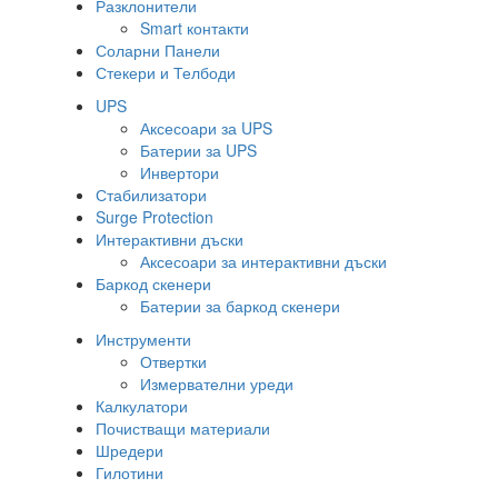
Разклонители
Smart контакти
Соларни Панели
Стекери и Телбоди
UPS
Аксесоари за UPS
Батерии за UPS
Инвертори
Стабилизатори
Surge Protection
Интерактивни дъски
Аксесоари за интерактивни дъски
Баркод скенери
Батерии за баркод скенери
Инструменти
Отвертки
Измервателни уреди
Калкулатори
Почистващи материали
Шредери
Гилотини