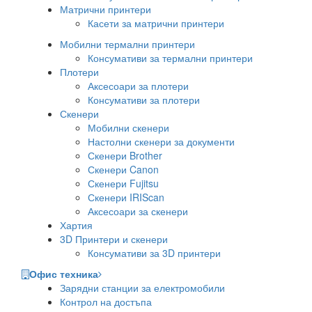
Матрични принтери
Касети за матрични принтери
Мобилни термални принтери
Консумативи за термални принтери
Плотери
Аксесоари за плотери
Консумативи за плотери
Скенери
Мобилни скенери
Настолни скенери за документи
Скенери Brother
Скенери Canon
Скенери Fujitsu
Скенери IRIScan
Аксесоари за скенери
Хартия
3D Принтери и скенери
Консумативи за 3D принтери
Офис техника
Зарядни станции за електромобили
Контрол на достъпа