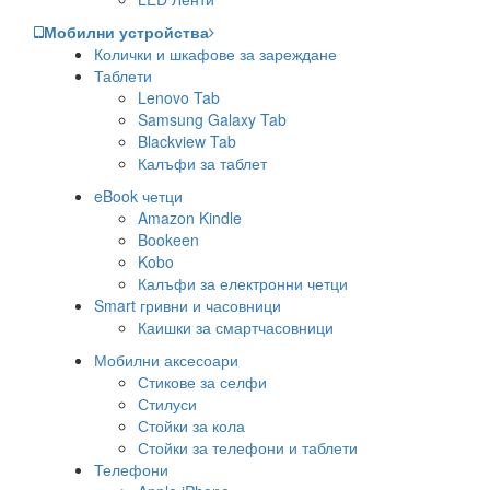
Мобилни устройства
Колички и шкафове за зареждане
Таблети
Lenovo Tab
Samsung Galaxy Tab
Blackview Tab
Калъфи за таблет
eBook четци
Amazon Kindle
Bookeen
Kobo
Калъфи за електронни четци
Smart гривни и часовници
Каишки за смартчасовници
Мобилни аксесоари
Стикове за селфи
Стилуси
Стойки за кола
Стойки за телефони и таблети
Телефони