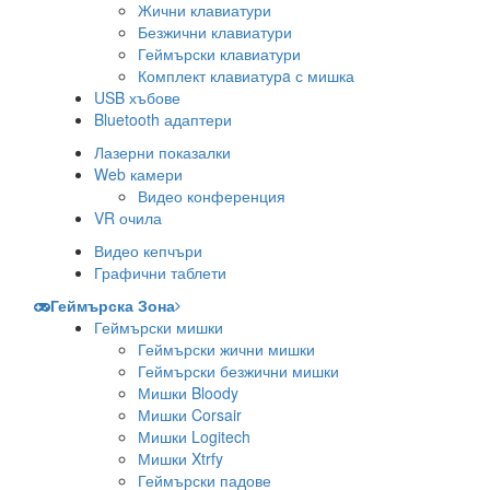
Жични клавиатури
Безжични клавиатури
Геймърски клавиатури
Комплект клавиатурa с мишка
USB хъбове
Bluetooth адаптери
Лазерни показалки
Web камери
Видео конференция
VR очила
Видео кепчъри
Графични таблети
Геймърска Зона
Геймърски мишки
Геймърски жични мишки
Геймърски безжични мишки
Мишки Bloody
Мишки Corsair
Мишки Logitech
Мишки Xtrfy
Геймърски падове