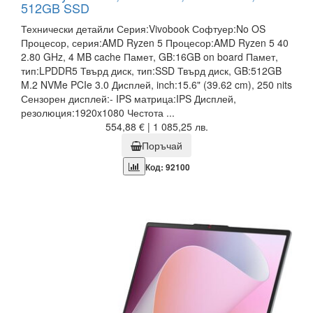
512GB SSD
Технически детайли Серия:Vivobook Софтуер:No OS
Процесор, серия:AMD Ryzen 5 Процесор:AMD Ryzen 5 40
2.80 GHz, 4 MB cache Памет, GB:16GB on board Памет,
тип:LPDDR5 Твърд диск, тип:SSD Твърд диск, GB:512GB
M.2 NVMe PCIe 3.0 Дисплей, inch:15.6" (39.62 cm), 250 nits
Сензорен дисплей:- IPS матрица:IPS Дисплей,
резолюция:1920x1080 Честота ...
554,88 € | 1 085,25 лв.
Поръчай
Код: 92100