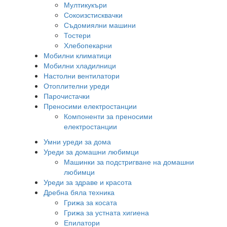
Мултикукъри
Сокоизстисквачки
Съдомиялни машини
Тостери
Хлебопекарни
Мобилни климатици
Мобилни хладилници
Настолни вентилатори
Отоплителни уреди
Парочистачки
Преносими електростанции
Компоненти за преносими
електростанции
Умни уреди за дома
Уреди за домашни любимци
Машинки за подстригване на домашни
любимци
Уреди за здраве и красота
Дребна бяла техника
Грижа за косата
Грижа за устната хигиена
Епилатори