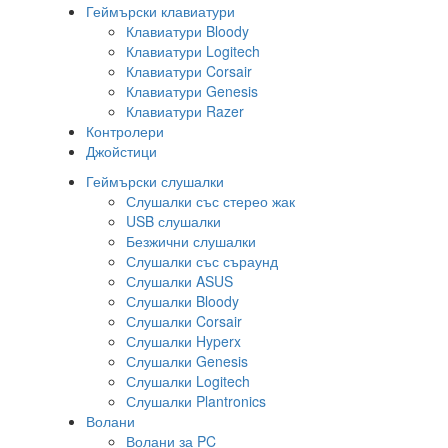
Геймърски клавиатури
Клавиатури Bloody
Клавиатури Logitech
Клавиатури Corsair
Клавиатури Genesis
Клавиатури Razer
Контролери
Джойстици
Геймърски слушалки
Слушалки със стерео жак
USB слушалки
Безжични слушалки
Слушалки със съраунд
Слушалки ASUS
Слушалки Bloody
Слушалки Corsair
Слушалки Hyperx
Слушалки Genesis
Слушалки Logitech
Слушалки Plantronics
Волани
Волани за PC