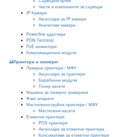
Сървърни кутии
Части и компоненти за сървъри
IP Камери
Аксесоари за IP камери
Аналогови камери
Powerline адаптери
PON Terminal
PoE инжектори
Комуникационни модули
Принтери и скенери
Лазерни принтери / МФУ
Аксесоари за принтери
Барабанни модули
Тонер касети
Машини за лазерно гравиране
Факс апарати
Мастиленоструйни принтери / МФУ
Мастилени касети
Етикетни принтери
POS принтери
Аксесоари за етикетни принтери
Консумативи за етикетни принтери