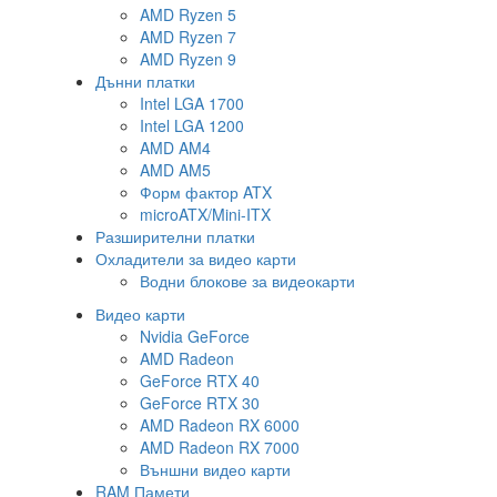
AMD Ryzen 5
AMD Ryzen 7
AMD Ryzen 9
Дънни платки
Intel LGA 1700
Intel LGA 1200
AMD AM4
AMD AM5
Форм фактор ATX
microATX/Mini-ITX
Разширителни платки
Охладители за видео карти
Водни блокове за видеокарти
Видео карти
Nvidia GeForce
AMD Radeon
GeForce RTX 40
GeForce RTX 30
AMD Radeon RX 6000
AMD Radeon RX 7000
Външни видео карти
RAM Памети