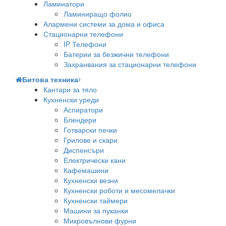
Ламинатори
Ламиниращо фолио
Алармени системи за дома и офиса
Стационарни телефони
IP Телефони
Батерии за безжични телефони
Захранвания за стационарни телефони
Битова техника
Кантари за тяло
Кухненски уреди
Аспиратори
Блендери
Готварски печки
Грилове и скари
Диспенсъри
Електрически кани
Кафемашини
Кухненски везни
Кухненски роботи и месомелачки
Кухненски таймери
Машини за пуканки
Микровълнови фурни