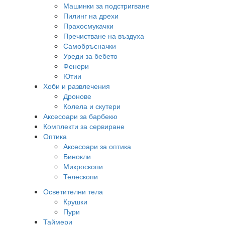
Машинки за подстригване
Пилинг на дрехи
Прахосмукачки
Пречистване на въздуха
Самобръсначки
Уреди за бебето
Фенери
Ютии
Хоби и развлечения
Дронове
Колела и скутери
Аксесоари за барбекю
Комплекти за сервиране
Оптика
Аксесоари за оптика
Бинокли
Микроскопи
Телескопи
Осветителни тела
Крушки
Пури
Таймери