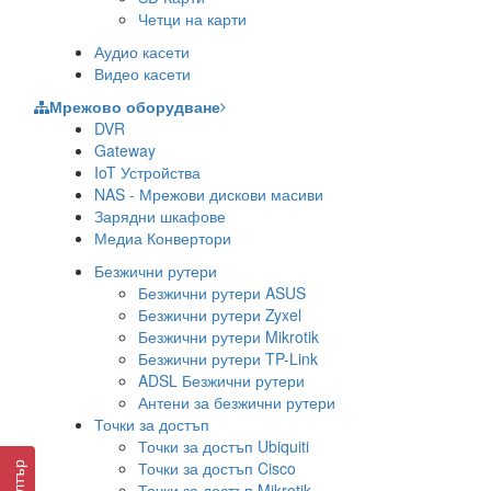
Четци на карти
Аудио касети
Видео касети
Мрежово оборудване
DVR
Gateway
IoT Устройства
NAS - Мрежови дискови масиви
Зарядни шкафове
Медиа Конвертори
Безжични рутери
Безжични рутери ASUS
Безжични рутери Zyxel
Безжични рутери Mikrotik
Безжични рутери TP-Link
ADSL Безжични рутери
Антени за безжични рутери
Точки за достъп
Точки за достъп Ubiquiti
Точки за достъп Cisco
Филтър
Точки за достъп Mikrotik