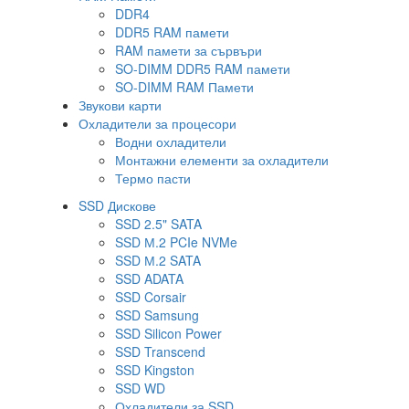
DDR4
DDR5 RAM памети
RAM памети за сървъри
SO-DIMM DDR5 RAM памети
SO-DIMM RAM Памети
Звукови карти
Охладители за процесори
Водни охладители
Монтажни елементи за охладители
Термо пасти
SSD Дискове
SSD 2.5" SATA
SSD М.2 PCIe NVMe
SSD М.2 SATA
SSD ADATA
SSD Corsair
SSD Samsung
SSD Silicon Power
SSD Transcend
SSD Kingston
SSD WD
Охладители за SSD