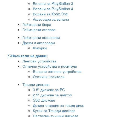
Волани за PlayStation 3
Волани за PlayStation 4
Волани за Xbox One
Аксесоари за волани
Геймърски бюра
Геймърски столове
Геймърски аксесоари
Дрехи и аксесоари
Фигурки
Носители на данни
Лентови устройства
Оптични устройства и носители
Външни оптични устройства
Оптични носители
Твърди дискове
3.5" дискове за PC
2.5" дискове за лаптоп
SSD Дискове
Докинг станция за твърд диск
Кутии за Твърди дискове
Настолни външни дискове