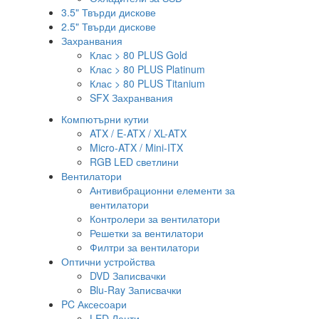
3.5" Твърди дискове
2.5" Твърди дискове
Захранвания
Клас > 80 PLUS Gold
Клас > 80 PLUS Platinum
Клас > 80 PLUS Titanium
SFX Захранвания
Компютърни кутии
ATX / E-ATX / XL-ATX
Micro-ATX / Mini-ITX
RGB LED светлини
Вентилатори
Антивибрационни елементи за
вентилатори
Контролери за вентилатори
Решетки за вентилатори
Филтри за вентилатори
Оптични устройства
DVD Записвачки
Blu-Ray Записвачки
PC Аксесоари
LED Ленти