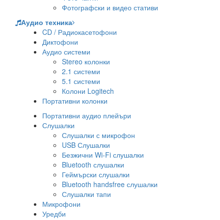
Фотографски и видео стативи
Аудио техника
CD / Радиокасетофони
Диктофони
Аудио системи
Stereo колонки
2.1 системи
5.1 системи
Колони Logitech
Портативни колонки
Портативни аудио плейъри
Слушалки
Слушалки с микрофон
USB Слушалки
Безжични Wi-Fi слушалки
Bluetooth слушалки
Геймърски слушалки
Bluetooth handsfree слушалки
Слушалки тапи
Микрофони
Уредби