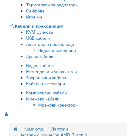
Термоглави за радиатори
Сейфове
Играчки
Кабели и преходници
KVM Суичове
USB кабели
Адаптери и преходници
Видео преходници
Аудио кабели
Видео кабели
Екстендери и усилватели
Захранващи кабели
Кабелни аксесоари
Компютърни кабели
Мрежови кабели
Мрежови конектори
Компютри
Лаптопи
Лаптопи с процесор AMD Ryzen 5