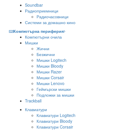
Soundbar
Радиоприемници
Радиочасовници
Системи за домашно кино
Компютърна периферия
Компютърни очила
Мишки
Жични
Безжични
Мишки Logitech
Мишки Bloody
Мишки Razer
Мишки Corsair
Мишки Lenovo
Геймърски мишки
Подложки за мишки
Trackball
Клавиатури
Клавиатури Logitech
Клавиатури Bloody
Клавиатури Corsair