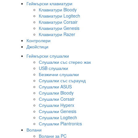
Геймърски клавиатури
Клавиатури Bloody
Клавиатури Logitech
Клавиатури Corsair
Клавиатури Genesis
Клавиатури Razer
Контролери
Джойстици
Геймърски слушалки
Слушалки със стерео жак
USB слушалки
Безжични слушалки
Слушалки със съраунд
Слушалки ASUS
Слушалки Bloody
Слушалки Corsair
Слушалки Hyperx
Слушалки Genesis
Слушалки Logitech
Слушалки Plantronics
Волани
Волани за PC