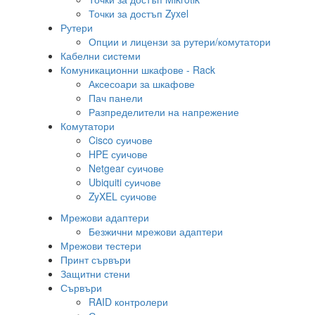
Точки за достъп Zyxel
Рутери
Опции и лицензи за рутери/комутатори
Кабелни системи
Комуникационни шкафове - Rack
Аксесоари за шкафове
Пач панели
Разпределители на напрежение
Комутатори
Cisco суичове
HPE суичове
Netgear суичове
Ubiquiti суичове
ZyXEL суичове
Мрежови адаптери
Безжични мрежови адаптери
Мрежови тестери
Принт сървъри
Защитни стени
Сървъри
RAID контролери