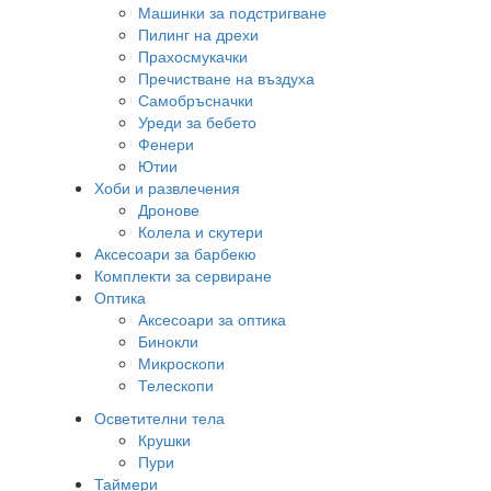
Машинки за подстригване
Пилинг на дрехи
Прахосмукачки
Пречистване на въздуха
Самобръсначки
Уреди за бебето
Фенери
Ютии
Хоби и развлечения
Дронове
Колела и скутери
Аксесоари за барбекю
Комплекти за сервиране
Оптика
Аксесоари за оптика
Бинокли
Микроскопи
Телескопи
Осветителни тела
Крушки
Пури
Таймери