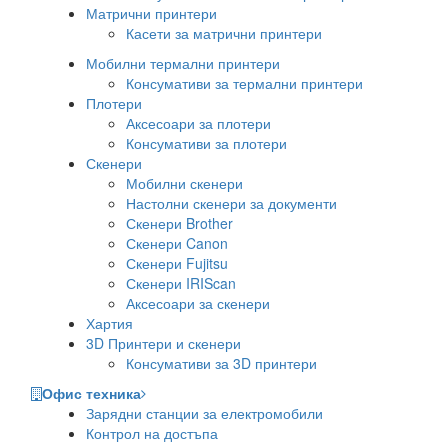
Матрични принтери
Касети за матрични принтери
Мобилни термални принтери
Консумативи за термални принтери
Плотери
Аксесоари за плотери
Консумативи за плотери
Скенери
Мобилни скенери
Настолни скенери за документи
Скенери Brother
Скенери Canon
Скенери Fujitsu
Скенери IRIScan
Аксесоари за скенери
Хартия
3D Принтери и скенери
Консумативи за 3D принтери
Офис техника
Зарядни станции за електромобили
Контрол на достъпа