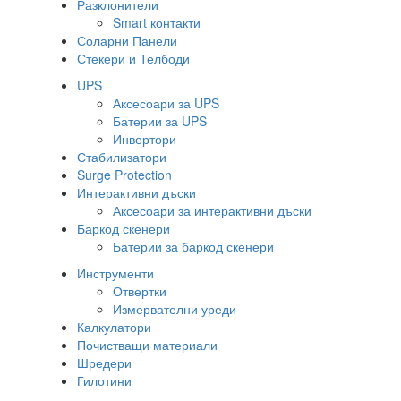
Разклонители
Smart контакти
Соларни Панели
Стекери и Телбоди
UPS
Аксесоари за UPS
Батерии за UPS
Инвертори
Стабилизатори
Surge Protection
Интерактивни дъски
Аксесоари за интерактивни дъски
Баркод скенери
Батерии за баркод скенери
Инструменти
Отвертки
Измервателни уреди
Калкулатори
Почистващи материали
Шредери
Гилотини