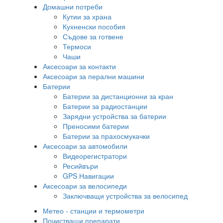
Домашни потреби
Кутии за храна
Кухненски пособия
Съдове за готвене
Термоси
Чаши
Аксесоари за контакти
Аксесоари за перални машини
Батерии
Батерии за дистанционни за кран
Батерии за радиостанции
Зарядни устройства за батерии
Преносими батерии
Батерии за прахосмукачки
Аксесоари за автомобили
Видеорегистратори
Ресийвъри
GPS Навигации
Аксесоари за велосипеди
Заключващи устройства за велосипед
Метео - станции и термометри
Почистващи препарати