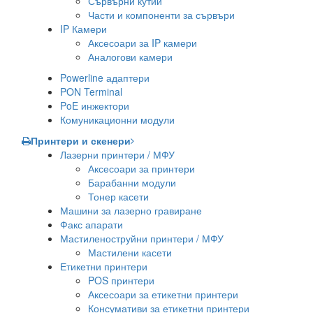
Сървърни кутии
Части и компоненти за сървъри
IP Камери
Аксесоари за IP камери
Аналогови камери
Powerline адаптери
PON Terminal
PoE инжектори
Комуникационни модули
Принтери и скенери
Лазерни принтери / МФУ
Аксесоари за принтери
Барабанни модули
Тонер касети
Машини за лазерно гравиране
Факс апарати
Мастиленоструйни принтери / МФУ
Мастилени касети
Етикетни принтери
POS принтери
Аксесоари за етикетни принтери
Консумативи за етикетни принтери