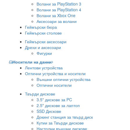
Волани за PlayStation 3
Волани за PlayStation 4
Волани за Xbox One
Аксесоари за волани
Геймърски бюра
Геймърски столове
Геймърски аксесоари
Дрехи и аксесоари
Фигурки
Носители на данни
Лентови устройства
Оптични устройства и носители
Външни оптични устройства
Оптични носители
Твърди дискове
3.5" дискове за PC
2.5" дискове за лаптоп
SSD Дискове
Докинг станция за твърд диск
Кутии за Твърди дискове
Настолни външни дискове