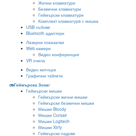
Жични клавиатури
Безжични клавиатури
Геймърски клавиатури
Комплект клавиатурa с мишка
USB хъбове
Bluetooth адаптери
Лазерни показалки
Web камери
Видео конференция
VR очила
Видео кепчъри
Графични таблети
Геймърска Зона
Геймърски мишки
Геймърски жични мишки
Геймърски безжични мишки
Мишки Bloody
Мишки Corsair
Мишки Logitech
Мишки Xtrfy
Геймърски падове