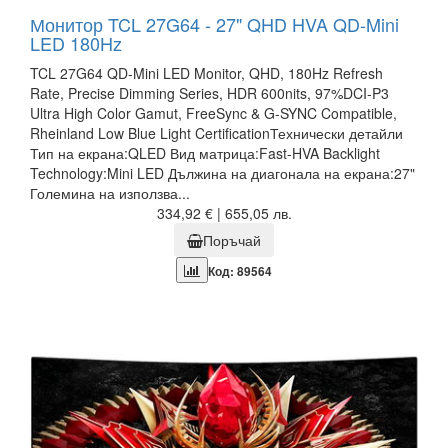
Монитор TCL 27G64 - 27" QHD HVA QD-Mini
LED 180Hz
TCL 27G64 QD-Mini LED Monitor, QHD, 180Hz Refresh
Rate, Precise Dimming Series, HDR 600nits, 97%DCI-P3
Ultra High Color Gamut, FreeSync & G-SYNC Compatible,
Rheinland Low Blue Light CertificationТехнически детайли
Тип на екрана:QLED Вид матрица:Fast-HVA Backlight
Technology:Mini LED Дължина на диагонала на екрана:27"
Големина на използва...
334,92 € | 655,05 лв.
Поръчай
Код: 89564