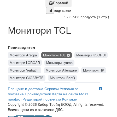
Поръчай
Код: 89562
1 - 3 от 3 продукта (1 стр.)
Монитори TCL
Производител
Монитори Arzopa
Монитори TCL
Монитори KOORUI
Монитори LORGAR
Монитори iiyama
Монитори Verbatim
Монитори Alienware
Монитори HP
Монитори GIGABYTE
Монитори BenQ
Монитори ASRock
Монитори EIZO
Монитори NEC
Плащане и доставка
Сервизи
Условия за
Монитори HANNspree
Монитори Ricoh
ползване
Производители
Карта на сайта
Моят
профил
Редактирай поръчката
Контакти
Монитори ViewSonic
Монитори Acer
Монитори Philips
Copyright © 2026 Кибер Трейд ЕООД. All rights reserved.
Монитори Samsung
Монитори AOC
Монитори Dell
Всички цени са с включено ДДС.
Монитори Lenovo
Монитори MSI
Монитори ASUS