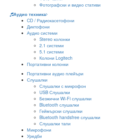
Фотографски и видео стативи
Аудио техника
CD / Радиокасетофони
Диктофони
Аудио системи
Stereo колонки
2.1 системи
5.1 системи
Колони Logitech
Портативни колонки
Портативни аудио плейъри
Слушалки
Слушалки с микрофон
USB Слушалки
Безжични Wi-Fi слушалки
Bluetooth слушалки
Геймърски слушалки
Bluetooth handsfree слушалки
Слушалки тапи
Микрофони
Уредби