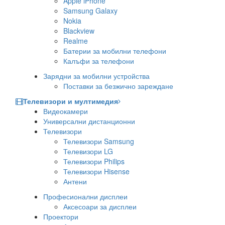
Apple iPhone
Samsung Galaxy
Nokia
Blackview
Realme
Батерии за мобилни телефони
Калъфи за телефони
Зарядни за мобилни устройства
Поставки за безжично зареждане
Телевизори и мултимедия
Видеокамери
Универсални дистанционни
Телевизори
Телевизори Samsung
Телевизори LG
Телевизори Philips
Телевизори Hisense
Антени
Професионални дисплеи
Аксесоари за дисплеи
Проектори