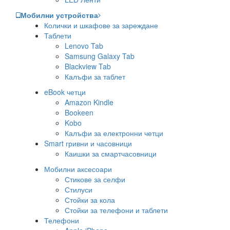
Мобилни устройства
Колички и шкафове за зареждане
Таблети
Lenovo Tab
Samsung Galaxy Tab
Blackview Tab
Калъфи за таблет
eBook четци
Amazon Kindle
Bookeen
Kobo
Калъфи за електронни четци
Smart гривни и часовници
Каишки за смартчасовници
Мобилни аксесоари
Стикове за селфи
Стилуси
Стойки за кола
Стойки за телефони и таблети
Телефони