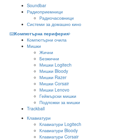
Soundbar
Радиоприемници
Радиочасовници
Системи за домашно кино
Компютърна периферия
Компютърни очила
Мишки
Жични
Безжични
Мишки Logitech
Мишки Bloody
Мишки Razer
Мишки Corsair
Мишки Lenovo
Геймърски мишки
Подложки за мишки
Trackball
Клавиатури
Клавиатури Logitech
Клавиатури Bloody
Клавиатури Corsair