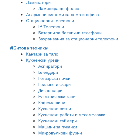
Ламинатори
Ламиниращо фолио
Алармени системи за дома и офиса
Стационарни телефони
IP Телефони
Батерии за безжични телефони
Захранвания за стационарни телефони
Битова техника
Кантари за тяло
Кухненски уреди
Аспиратори
Блендери
Готварски печки
Грилове и скари
Диспенсъри
Електрически кани
Кафемашини
Кухненски везни
Кухненски роботи и месомелачки
Кухненски таймери
Машини за пуканки
Микровълнови фурни