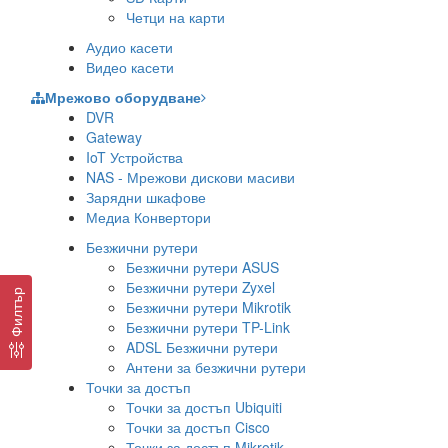
Четци на карти
Аудио касети
Видео касети
Мрежово оборудване
DVR
Gateway
IoT Устройства
NAS - Мрежови дискови масиви
Зарядни шкафове
Медиа Конвертори
Безжични рутери
Безжични рутери ASUS
Безжични рутери Zyxel
Филтър
Безжични рутери Mikrotik
Безжични рутери TP-Link
ADSL Безжични рутери
Антени за безжични рутери
Точки за достъп
Точки за достъп Ubiquiti
Точки за достъп Cisco
Точки за достъп Mikrotik