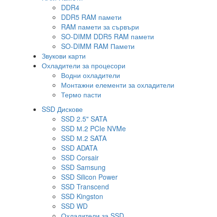
DDR4
DDR5 RAM памети
RAM памети за сървъри
SO-DIMM DDR5 RAM памети
SO-DIMM RAM Памети
Звукови карти
Охладители за процесори
Водни охладители
Монтажни елементи за охладители
Термо пасти
SSD Дискове
SSD 2.5" SATA
SSD М.2 PCIe NVMe
SSD М.2 SATA
SSD ADATA
SSD Corsair
SSD Samsung
SSD Silicon Power
SSD Transcend
SSD Kingston
SSD WD
Охладители за SSD