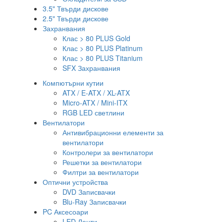
3.5" Твърди дискове
2.5" Твърди дискове
Захранвания
Клас > 80 PLUS Gold
Клас > 80 PLUS Platinum
Клас > 80 PLUS Titanium
SFX Захранвания
Компютърни кутии
ATX / E-ATX / XL-ATX
Micro-ATX / Mini-ITX
RGB LED светлини
Вентилатори
Антивибрационни елементи за
вентилатори
Контролери за вентилатори
Решетки за вентилатори
Филтри за вентилатори
Оптични устройства
DVD Записвачки
Blu-Ray Записвачки
PC Аксесоари
LED Ленти