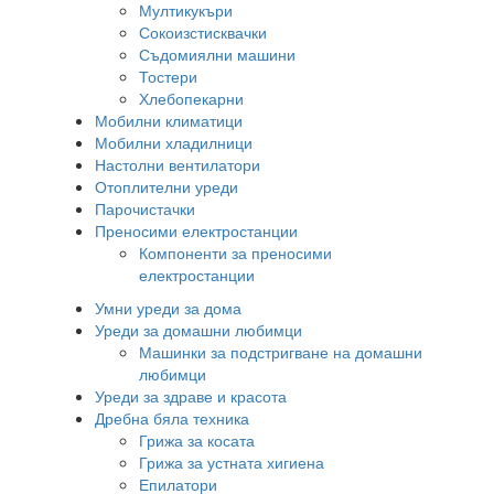
Мултикукъри
Сокоизстисквачки
Съдомиялни машини
Тостери
Хлебопекарни
Мобилни климатици
Мобилни хладилници
Настолни вентилатори
Отоплителни уреди
Парочистачки
Преносими електростанции
Компоненти за преносими
електростанции
Умни уреди за дома
Уреди за домашни любимци
Машинки за подстригване на домашни
любимци
Уреди за здраве и красота
Дребна бяла техника
Грижа за косата
Грижа за устната хигиена
Епилатори