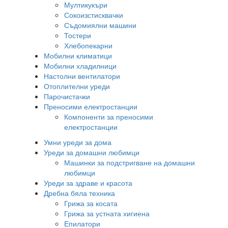
Мултикукъри
Сокоизстисквачки
Съдомиялни машини
Тостери
Хлебопекарни
Мобилни климатици
Мобилни хладилници
Настолни вентилатори
Отоплителни уреди
Парочистачки
Преносими електростанции
Компоненти за преносими
електростанции
Умни уреди за дома
Уреди за домашни любимци
Машинки за подстригване на домашни
любимци
Уреди за здраве и красота
Дребна бяла техника
Грижа за косата
Грижа за устната хигиена
Епилатори