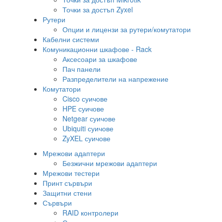
Точки за достъп Zyxel
Рутери
Опции и лицензи за рутери/комутатори
Кабелни системи
Комуникационни шкафове - Rack
Аксесоари за шкафове
Пач панели
Разпределители на напрежение
Комутатори
Cisco суичове
HPE суичове
Netgear суичове
Ubiquiti суичове
ZyXEL суичове
Мрежови адаптери
Безжични мрежови адаптери
Мрежови тестери
Принт сървъри
Защитни стени
Сървъри
RAID контролери