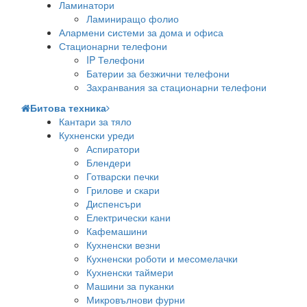
Ламинатори
Ламиниращо фолио
Алармени системи за дома и офиса
Стационарни телефони
IP Телефони
Батерии за безжични телефони
Захранвания за стационарни телефони
Битова техника
Кантари за тяло
Кухненски уреди
Аспиратори
Блендери
Готварски печки
Грилове и скари
Диспенсъри
Електрически кани
Кафемашини
Кухненски везни
Кухненски роботи и месомелачки
Кухненски таймери
Машини за пуканки
Микровълнови фурни