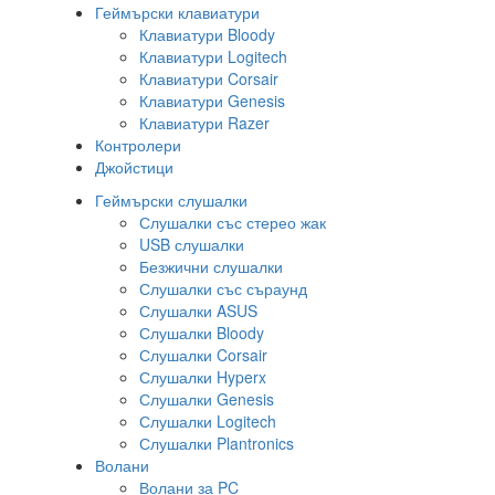
Геймърски клавиатури
Клавиатури Bloody
Клавиатури Logitech
Клавиатури Corsair
Клавиатури Genesis
Клавиатури Razer
Контролери
Джойстици
Геймърски слушалки
Слушалки със стерео жак
USB слушалки
Безжични слушалки
Слушалки със съраунд
Слушалки ASUS
Слушалки Bloody
Слушалки Corsair
Слушалки Hyperx
Слушалки Genesis
Слушалки Logitech
Слушалки Plantronics
Волани
Волани за PC