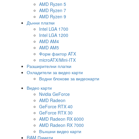
AMD Ryzen 5
AMD Ryzen 7
AMD Ryzen 9
Дънни платки
Intel LGA 1700
Intel LGA 1200
AMD AM4
AMD AM5
Форм фактор ATX
microATX/Mini-ITX
Разширителни платки
Охладители за видео карти
Водни блокове за видеокарти
Видео карти
Nvidia GeForce
AMD Radeon
GeForce RTX 40
GeForce RTX 30
AMD Radeon RX 6000
AMD Radeon RX 7000
Външни видео карти
RAM Памети