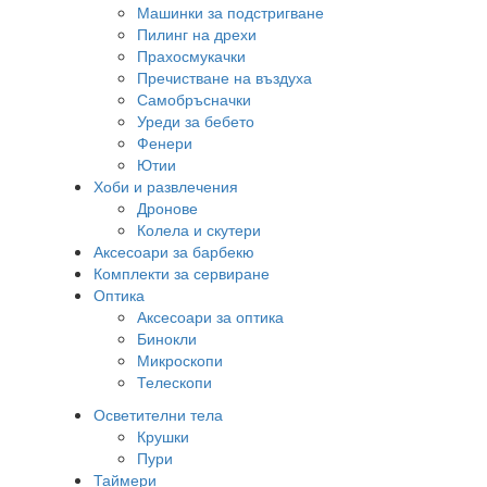
Машинки за подстригване
Пилинг на дрехи
Прахосмукачки
Пречистване на въздуха
Самобръсначки
Уреди за бебето
Фенери
Ютии
Хоби и развлечения
Дронове
Колела и скутери
Аксесоари за барбекю
Комплекти за сервиране
Оптика
Аксесоари за оптика
Бинокли
Микроскопи
Телескопи
Осветителни тела
Крушки
Пури
Таймери