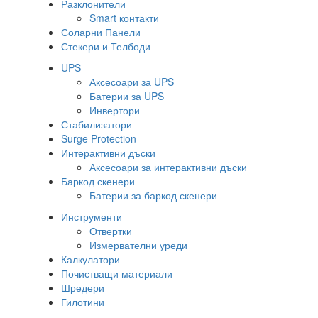
Разклонители
Smart контакти
Соларни Панели
Стекери и Телбоди
UPS
Аксесоари за UPS
Батерии за UPS
Инвертори
Стабилизатори
Surge Protection
Интерактивни дъски
Аксесоари за интерактивни дъски
Баркод скенери
Батерии за баркод скенери
Инструменти
Отвертки
Измервателни уреди
Калкулатори
Почистващи материали
Шредери
Гилотини