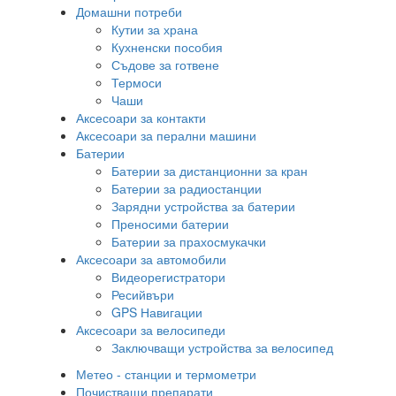
Домашни потреби
Кутии за храна
Кухненски пособия
Съдове за готвене
Термоси
Чаши
Аксесоари за контакти
Аксесоари за перални машини
Батерии
Батерии за дистанционни за кран
Батерии за радиостанции
Зарядни устройства за батерии
Преносими батерии
Батерии за прахосмукачки
Аксесоари за автомобили
Видеорегистратори
Ресийвъри
GPS Навигации
Аксесоари за велосипеди
Заключващи устройства за велосипед
Метео - станции и термометри
Почистващи препарати