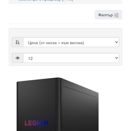
Филтър