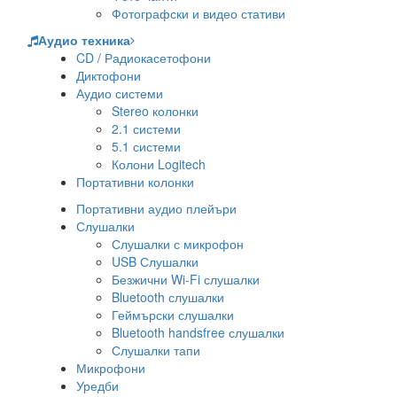
Фотографски и видео стативи
Аудио техника
CD / Радиокасетофони
Диктофони
Аудио системи
Stereo колонки
2.1 системи
5.1 системи
Колони Logitech
Портативни колонки
Портативни аудио плейъри
Слушалки
Слушалки с микрофон
USB Слушалки
Безжични Wi-Fi слушалки
Bluetooth слушалки
Геймърски слушалки
Bluetooth handsfree слушалки
Слушалки тапи
Микрофони
Уредби