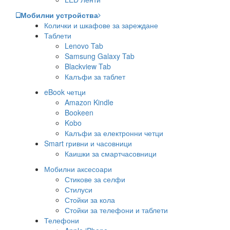
Мобилни устройства
Колички и шкафове за зареждане
Таблети
Lenovo Tab
Samsung Galaxy Tab
Blackview Tab
Калъфи за таблет
eBook четци
Amazon Kindle
Bookeen
Kobo
Калъфи за електронни четци
Smart гривни и часовници
Каишки за смартчасовници
Мобилни аксесоари
Стикове за селфи
Стилуси
Стойки за кола
Стойки за телефони и таблети
Телефони