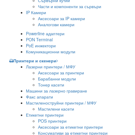
Сървърни кутии
Части и компоненти за сървъри
IP Камери
Аксесоари за IP камери
Аналогови камери
Powerline адаптери
PON Terminal
PoE инжектори
Комуникационни модули
Принтери и скенери
Лазерни принтери / МФУ
Аксесоари за принтери
Барабанни модули
Тонер касети
Машини за лазерно гравиране
Факс апарати
Мастиленоструйни принтери / МФУ
Мастилени касети
Етикетни принтери
POS принтери
Аксесоари за етикетни принтери
Консумативи за етикетни принтери