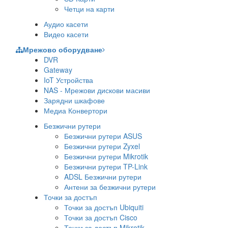
Четци на карти
Аудио касети
Видео касети
Мрежово оборудване
DVR
Gateway
IoT Устройства
NAS - Мрежови дискови масиви
Зарядни шкафове
Медиа Конвертори
Безжични рутери
Безжични рутери ASUS
Безжични рутери Zyxel
Безжични рутери Mikrotik
Безжични рутери TP-Link
ADSL Безжични рутери
Антени за безжични рутери
Точки за достъп
Точки за достъп Ubiquiti
Точки за достъп Cisco
Точки за достъп Mikrotik