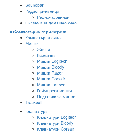
Soundbar
Радиоприемници
Радиочасовници
Системи за домашно кино
Компютърна периферия
Компютърни очила
Мишки
Жични
Безжични
Мишки Logitech
Мишки Bloody
Мишки Razer
Мишки Corsair
Мишки Lenovo
Геймърски мишки
Подложки за мишки
Trackball
Клавиатури
Клавиатури Logitech
Клавиатури Bloody
Клавиатури Corsair