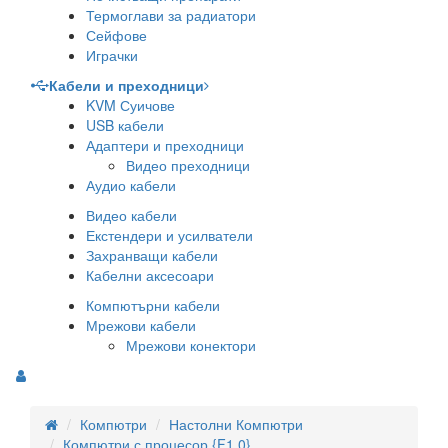
Термоглави за радиатори
Сейфове
Играчки
Кабели и преходници
KVM Суичове
USB кабели
Адаптери и преходници
Видео преходници
Аудио кабели
Видео кабели
Екстендери и усилватели
Захранващи кабели
Кабелни аксесоари
Компютърни кабели
Мрежови кабели
Мрежови конектори
Компютри
Настолни Компютри
Компютри с процесор {F1.0}