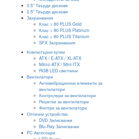
3.5" Твърди дискове
2.5" Твърди дискове
Захранвания
Клас > 80 PLUS Gold
Клас > 80 PLUS Platinum
Клас > 80 PLUS Titanium
SFX Захранвания
Компютърни кутии
ATX / E-ATX / XL-ATX
Micro-ATX / Mini-ITX
RGB LED светлини
Вентилатори
Антивибрационни елементи за
вентилатори
Контролери за вентилатори
Решетки за вентилатори
Филтри за вентилатори
Оптични устройства
DVD Записвачки
Blu-Ray Записвачки
PC Аксесоари
LED Ленти