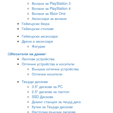
Волани за PlayStation 3
Волани за PlayStation 4
Волани за Xbox One
Аксесоари за волани
Геймърски бюра
Геймърски столове
Геймърски аксесоари
Дрехи и аксесоари
Фигурки
Носители на данни
Лентови устройства
Оптични устройства и носители
Външни оптични устройства
Оптични носители
Твърди дискове
3.5" дискове за PC
2.5" дискове за лаптоп
SSD Дискове
Докинг станция за твърд диск
Кутии за Твърди дискове
Настолни външни дискове