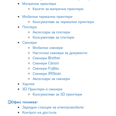
Матрични принтери
Касети за матрични принтери
Мобилни термални принтери
Консумативи за термални принтери
Плотери
Аксесоари за плотери
Консумативи за плотери
Скенери
Мобилни скенери
Настолни скенери за документи
Скенери Brother
Скенери Canon
Скенери Fujitsu
Скенери IRIScan
Аксесоари за скенери
Хартия
3D Принтери и скенери
Консумативи за 3D принтери
Офис техника
Зарядни станции за електромобили
Контрол на достъпа