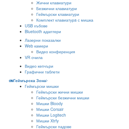
Жични клавиатури
Безжични клавиатури
Геймърски клавиатури
Комплект клавиатурa с мишка
USB хъбове
Bluetooth адаптери
Лазерни показалки
Web камери
Видео конференция
VR очила
Видео кепчъри
Графични таблети
Геймърска Зона
Геймърски мишки
Геймърски жични мишки
Геймърски безжични мишки
Мишки Bloody
Мишки Corsair
Мишки Logitech
Мишки Xtrfy
Геймърски падове