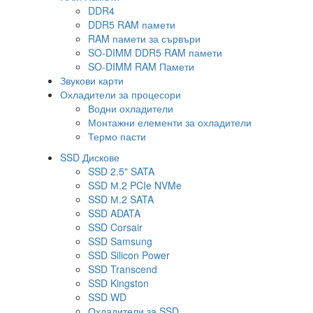
DDR4
DDR5 RAM памети
RAM памети за сървъри
SO-DIMM DDR5 RAM памети
SO-DIMM RAM Памети
Звукови карти
Охладители за процесори
Водни охладители
Монтажни елементи за охладители
Термо пасти
SSD Дискове
SSD 2.5" SATA
SSD М.2 PCIe NVMe
SSD М.2 SATA
SSD ADATA
SSD Corsair
SSD Samsung
SSD Silicon Power
SSD Transcend
SSD Kingston
SSD WD
Охладители за SSD