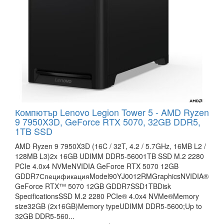
Компютър Lenovo Legion Tower 5 - AMD Ryzen
9 7950X3D, GeForce RTX 5070, 32GB DDR5,
1TB SSD
AMD Ryzen 9 7950X3D (16C / 32T, 4.2 / 5.7GHz, 16MB L2 /
128MB L3)2x 16GB UDIMM DDR5-56001TB SSD M.2 2280
PCIe 4.0x4 NVMeNVIDIA GeForce RTX 5070 12GB
GDDR7СпецификацияModel90YJ0012RMGraphicsNVIDIA®
GeForce RTX™ 5070 12GB GDDR7SSD1TBDisk
SpecificationsSSD M.2 2280 PCIe® 4.0x4 NVMe®Memory
size32GB (2x16GB)Memory typeUDIMM DDR5-5600;Up to
32GB DDR5-560...