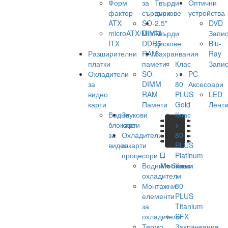
Форм
за
Твърди
Оптични
фактор
сървъри
дискове
устройства
ATX
SO-
2.5"
DVD
microATX/Mini-
DIMM
Твърди
Запис
ITX
DDR5
дискове
Blu-
Разширителни
RAM
Захранвания
Ray
платки
памети
Клас
Запис
Охладители
SO-
>
PC
за
DIMM
80
Аксесоари
видео
RAM
PLUS
LED
карти
Памети
Gold
Лент
Водни
Звукови
Клас
блокове
карти
>
за
Охладители
80
видеокарти
за
PLUS
процесори
Platinum
Водни
Мобилни
Клас
охладители
>
Монтажни
80
елементи
PLUS
за
Titanium
охладители
SFX
Термо
Захранвания