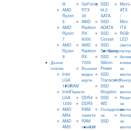
i9
GeForce
SSD
Micro
AMD
RTX
М.2
ATX
Ryzen
30
SATA
/
5
AMD
SSD
Mini-
AMD
Radeon
ADATA
ITX
Ryzen
RX
SSD
RGB
7
6000
Corsair
LED
AMD
AMD
SSD
светл
Ryzen
Radeon
Samsung
Вентилатор
9
RX
SSD
Анти
Дънни
7000
Silicon
елем
платки
Външни
Power
за
Intel
видео
SSD
венти
LGA
карти
Transcend
Конт
1700
RAM
SSD
за
Intel
Памети
Kingston
венти
LGA
DDR4
SSD
Реше
1200
DDR5
WD
за
AMD
RAM
Охладители
венти
AM4
памети
за
Филт
AMD
RAM
SSD
за
AM5
памети
3.5"
венти