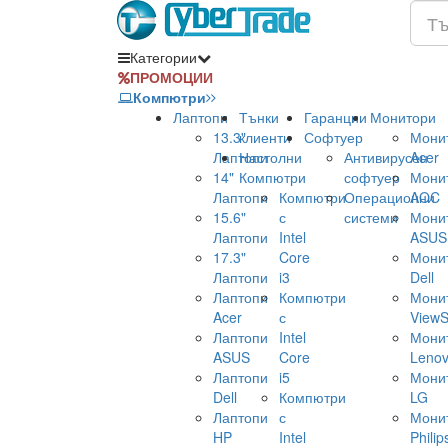
Категории
ПРОМОЦИИ
Компютри
Лаптопи
Тънки
Гаранции
Монитори
13.3"
клиенти
Софтуер
Мони
Лаптопи
Настолни
Антивирусен
Acer
14"
Компютри
софтуер
Мони
Лаптопи
Компютри
Операционни
AOC
15.6"
с
системи
Мони
Лаптопи
Intel
ASUS
17.3"
Core
Мони
Лаптопи
i3
Dell
Лаптопи
Компютри
Мони
Acer
с
ViewS
Лаптопи
Intel
Мони
ASUS
Core
Leno
Лаптопи
i5
Мони
Dell
Компютри
LG
Лаптопи
с
Мони
HP
Intel
Philip