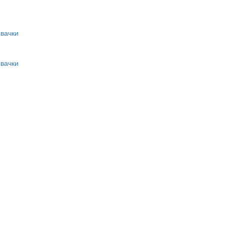
вачки
вачки
и