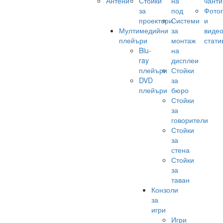
Антени
Стойки
на
чанти
за
под
Фото
проектори
Системи
и
Мултимедийни
за
виде
плейъри
монтаж
стати
Blu-
на
ray
дисплеи
плейъри
Стойки
DVD
за
плейъри
бюро
Стойки
за
говорители
Стойки
за
стена
Стойки
за
таван
Конзоли
за
игри
Игри