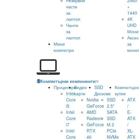
Резервни
2560
части
×
за
1440
лаптоп
4K
Чанти
UHD
за
Мони
лаптоп
Аксе
Мини
за
компютри
мони
Компютърни компоненти
Процесори
Видео
SSD
Компютърн
Intel
карти
Дискове
кутии
Core
Nvidia
SSD
ATX
i5
GeForce
2.5"
/
Intel
AMD
SATA
E-
Core
Radeon
SSD
ATX
i7
GeForce
М.2
/
Intel
RTX
PCIe
XL-
Core
40
NVMe
ATX