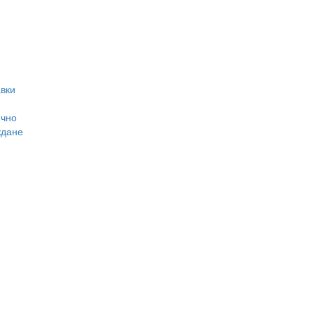
вки
ично
ждане