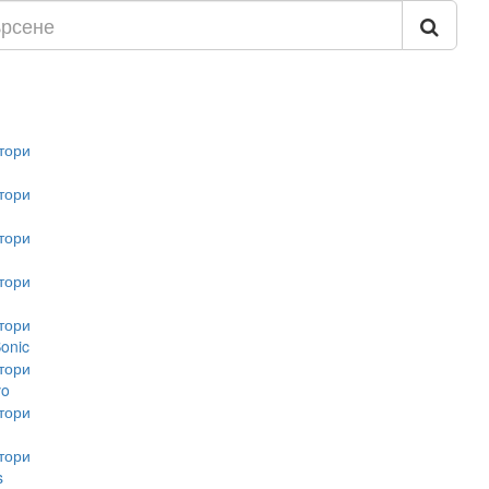
тори
тори
тори
тори
тори
onic
тори
vo
тори
тори
s