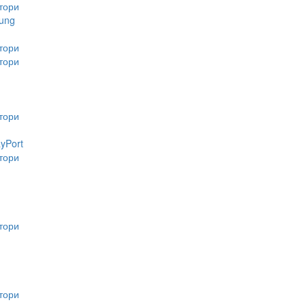
тори
ung
тори
тори
тори
ayPort
тори
тори
тори