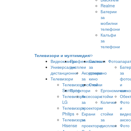
Realme
Батерии
за
мобилни
телефони
Калъфи
за
телефони
Телевизори и мултимедия
Видеокамери
Професионални
Системи
Фотоапара
Универсални
дисплеи
за
Бате
дистанционни
Аксесоари
домашно
за
Телевизори
за
кино
фото
Телевизори
дисплеи
Стойки
и
Samsung
Проектори
Ергономични
камк
Телевизори
Аксесоари
стойки
Обек
LG
за
Колички
Фото
Телевизори
проектори
и
и
Philips
Екрани
стойки
виде
Телевизори
за
за
аксес
Hisense
проектори
дисплеи
Фото