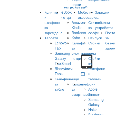
пасти
устройства
Колички
eBook
Мобилни
Зарядни
и
четци
аксесоари
за
шкафове
Amazon
Стикове
мобилни
за
Kindle
за
устройства
зареждане
Bookeen
селфи
Поста
Таблети
Kobo
Стилуси
за
Lenovo
Калъфи
Стойки
безж
Tab
за
за
заре
Samsung
електронни
кола
Galaxy
четци
Стойки
Tab
Smart
за
Blackview
гривни
телефони
Tab
и
и
Калъфи
часовници
таблети
за
Каишки
Телефони
таблет
за
Apple
смартчасовници
iPhone
Samsung
Galaxy
Nokia
Blackview