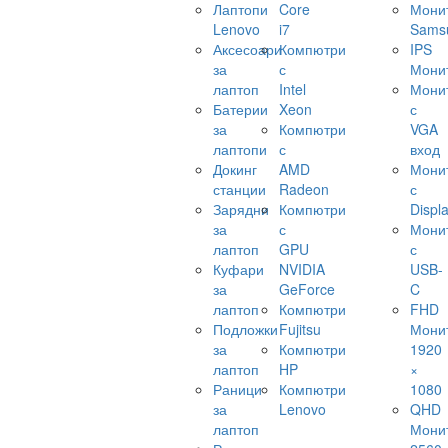
Лаптопи
Core
Мони
Lenovo
i7
Sams
Аксесоари
Компютри
IPS
за
с
Мони
лаптоп
Intel
Мони
Батерии
Xeon
с
за
Компютри
VGA
лаптопи
с
вход
Докинг
AMD
Мони
станции
Radeon
с
Зарядни
Компютри
Displ
за
с
Мони
лаптоп
GPU
с
Куфари
NVIDIA
USB-
за
GeForce
C
лаптоп
Компютри
FHD
Подложки
Fujitsu
Мони
за
Компютри
1920
лаптоп
HP
×
Раници
Компютри
1080
за
Lenovo
QHD
лаптоп
Мони