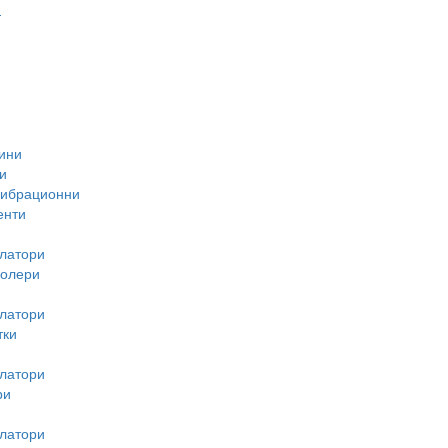
-
ини
и
вибрационни
енти
латори
ролери
латори
тки
латори
ри
латори