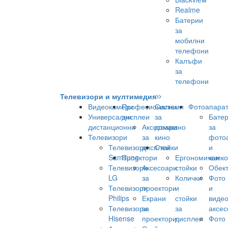
Realme
Батерии
за
мобилни
телефони
Калъфи
за
телефони
Телевизори и мултимедия
Видеокамери
Професионални
Системи
Фотоапара
Универсални
дисплеи
за
Бате
дистанционни
Аксесоари
домашно
за
Телевизори
за
кино
фото
Телевизори
дисплеи
Стойки
и
Samsung
Проектори
Ергономични
камк
Телевизори
Аксесоари
стойки
Обек
LG
за
Колички
Фото
Телевизори
проектори
и
и
Philips
Екрани
стойки
виде
Телевизори
за
за
аксес
Hisense
проектори
дисплеи
Фото