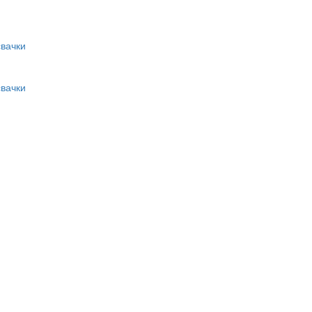
вачки
вачки
и