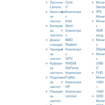
Лаптопи
Core
Мони
Lenovo
i7
Sams
Аксесоари
Компютри
IPS
за
с
Мони
лаптоп
Intel
Мони
Батерии
Xeon
с
за
Компютри
VGA
лаптопи
с
вход
Докинг
AMD
Мони
станции
Radeon
с
Зарядни
Компютри
Displ
за
с
Мони
лаптоп
GPU
с
Куфари
NVIDIA
USB-
за
GeForce
C
лаптоп
Компютри
FHD
Подложки
Fujitsu
Мони
за
Компютри
1920
лаптоп
HP
×
Раници
Компютри
1080
за
Lenovo
QHD
лаптоп
Мони