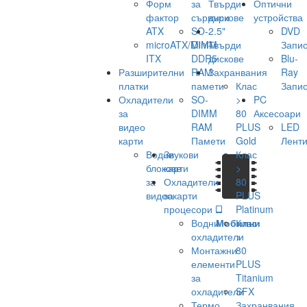
Форм
за
Твърди
Оптични
фактор
сървъри
дискове
устройства
ATX
SO-
2.5"
DVD
microATX/Mini-
DIMM
Твърди
Запис
ITX
DDR5
дискове
Blu-
Разширителни
RAM
Захранвания
Ray
платки
памети
Клас
Запис
Охладители
SO-
>
PC
за
DIMM
80
Аксесоари
видео
RAM
PLUS
LED
карти
Памети
Gold
Лент
Водни
Звукови
Клас
блокове
карти
>
за
Охладители
80
видеокарти
за
PLUS
процесори
Platinum
Водни
Мобилни
Клас
охладители
>
Монтажни
80
елементи
PLUS
за
Titanium
охладители
SFX
Термо
Захранвания