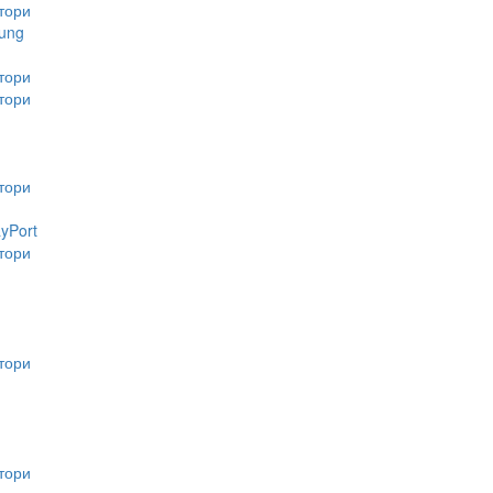
тори
ung
тори
тори
тори
ayPort
тори
тори
тори