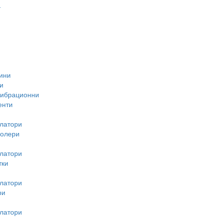
-
ини
и
вибрационни
енти
латори
ролери
латори
тки
латори
ри
латори