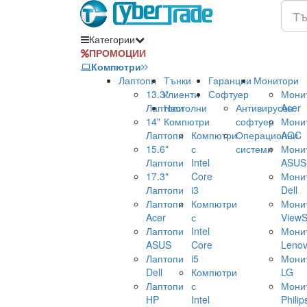
Категории
ПРОМОЦИИ
Компютри
Лаптопи
Тънки
Гаранции
Монитори
13.3"
клиенти
Софтуер
Мони
Лаптопи
Настолни
Антивирусен
Acer
14"
Компютри
софтуер
Мони
Лаптопи
Компютри
Операционни
AOC
15.6"
с
системи
Мони
Лаптопи
Intel
ASUS
17.3"
Core
Мони
Лаптопи
i3
Dell
Лаптопи
Компютри
Мони
Acer
с
ViewS
Лаптопи
Intel
Мони
ASUS
Core
Leno
Лаптопи
i5
Мони
Dell
Компютри
LG
Лаптопи
с
Мони
HP
Intel
Philip