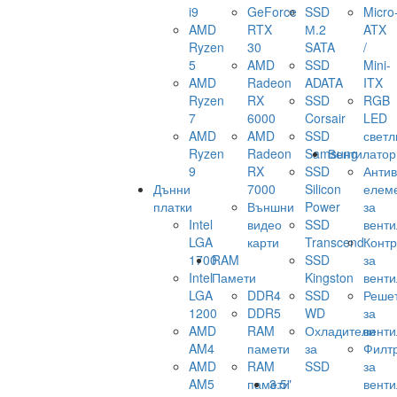
i9
GeForce
SSD
Micro
AMD
RTX
М.2
ATX
Ryzen
30
SATA
/
5
AMD
SSD
Mini-
AMD
Radeon
ADATA
ITX
Ryzen
RX
SSD
RGB
7
6000
Corsair
LED
AMD
AMD
SSD
светл
Ryzen
Radeon
Samsung
Вентилатор
9
RX
SSD
Анти
Дънни
7000
Silicon
елем
платки
Външни
Power
за
Intel
видео
SSD
венти
LGA
карти
Transcend
Конт
1700
RAM
SSD
за
Intel
Памети
Kingston
венти
LGA
DDR4
SSD
Реше
1200
DDR5
WD
за
AMD
RAM
Охладители
венти
AM4
памети
за
Филт
AMD
RAM
SSD
за
AM5
памети
3.5"
венти