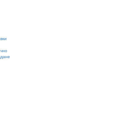
вки
ично
ждане