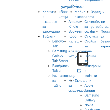
пасти
устройства
Колички
eBook
Мобилни
Зарядни
и
четци
аксесоари
за
шкафове
Amazon
Стикове
мобилни
за
Kindle
за
устройства
зареждане
Bookeen
селфи
Поста
Таблети
Kobo
Стилуси
за
Lenovo
Калъфи
Стойки
безж
Tab
за
за
заре
Samsung
електронни
кола
Galaxy
четци
Стойки
Tab
Smart
за
Blackview
гривни
телефони
Tab
и
и
Калъфи
часовници
таблети
за
Каишки
Телефони
таблет
за
Apple
смартчасовници
iPhone
Samsung
Galaxy
Nokia
Blackview