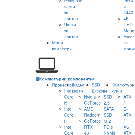
Резервни
2560
части
×
за
1440
лаптоп
4K
Чанти
UHD
за
Мони
лаптоп
Аксе
Мини
за
компютри
мони
Компютърни компоненти
Процесори
Видео
SSD
Компютърн
Intel
карти
Дискове
кутии
Core
Nvidia
SSD
ATX
i5
GeForce
2.5"
/
Intel
AMD
SATA
E-
Core
Radeon
SSD
ATX
i7
GeForce
М.2
/
Intel
RTX
PCIe
XL-
Core
40
NVMe
ATX