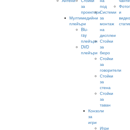
Антени
Стойки
на
чанти
за
под
Фото
проектори
Системи
и
Мултимедийни
за
виде
плейъри
монтаж
стати
Blu-
на
ray
дисплеи
плейъри
Стойки
DVD
за
плейъри
бюро
Стойки
за
говорители
Стойки
за
стена
Стойки
за
таван
Конзоли
за
игри
Игри