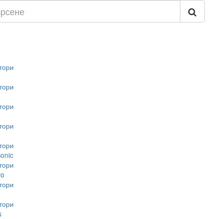
тори
тори
тори
тори
тори
onic
тори
vo
тори
тори
s