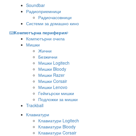
Soundbar
Радиоприемници
Радиочасовници
Системи за домашно кино
Компютърна периферия
Компютърни очила
Мишки
Жични
Безжични
Мишки Logitech
Мишки Bloody
Мишки Razer
Мишки Corsair
Мишки Lenovo
Геймърски мишки
Подложки за мишки
Trackball
Клавиатури
Клавиатури Logitech
Клавиатури Bloody
Клавиатури Corsair