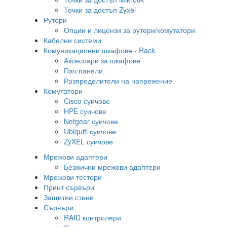
Точки за достъп Zyxel
Рутери
Опции и лицензи за рутери/комутатори
Кабелни системи
Комуникационни шкафове - Rack
Аксесоари за шкафове
Пач панели
Разпределители на напрежение
Комутатори
Cisco суичове
HPE суичове
Netgear суичове
Ubiquiti суичове
ZyXEL суичове
Мрежови адаптери
Безжични мрежови адаптери
Мрежови тестери
Принт сървъри
Защитни стени
Сървъри
RAID контролери