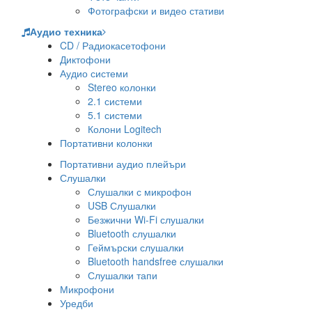
Фотографски и видео стативи
Аудио техника
CD / Радиокасетофони
Диктофони
Аудио системи
Stereo колонки
2.1 системи
5.1 системи
Колони Logitech
Портативни колонки
Портативни аудио плейъри
Слушалки
Слушалки с микрофон
USB Слушалки
Безжични Wi-Fi слушалки
Bluetooth слушалки
Геймърски слушалки
Bluetooth handsfree слушалки
Слушалки тапи
Микрофони
Уредби