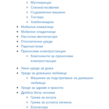
Мултикукъри
Сокоизстисквачки
Съдомиялни машини
Тостери
Хлебопекарни
Мобилни климатици
Мобилни хладилници
Настолни вентилатори
Отоплителни уреди
Парочистачки
Преносими електростанции
Компоненти за преносими
електростанции
Умни уреди за дома
Уреди за домашни любимци
Машинки за подстригване на домашни
любимци
Уреди за здраве и красота
Дребна бяла техника
Грижа за косата
Грижа за устната хигиена
Епилатори