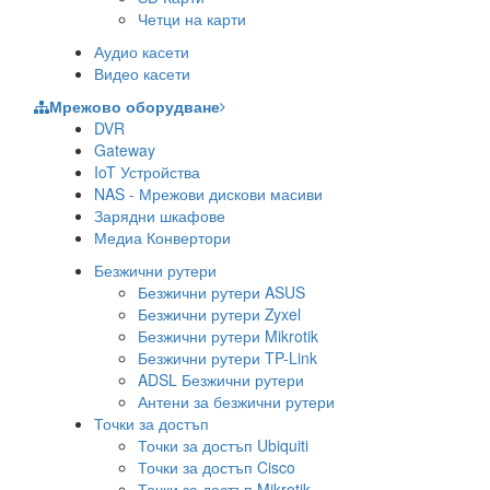
Четци на карти
Аудио касети
Видео касети
Мрежово оборудване
DVR
Gateway
IoT Устройства
NAS - Мрежови дискови масиви
Зарядни шкафове
Медиа Конвертори
Безжични рутери
Безжични рутери ASUS
Безжични рутери Zyxel
Безжични рутери Mikrotik
Безжични рутери TP-Link
ADSL Безжични рутери
Антени за безжични рутери
Точки за достъп
Точки за достъп Ubiquiti
Точки за достъп Cisco
Точки за достъп Mikrotik