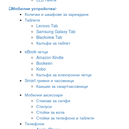
Мобилни устройства
Колички и шкафове за зареждане
Таблети
Lenovo Tab
Samsung Galaxy Tab
Blackview Tab
Калъфи за таблет
eBook четци
Amazon Kindle
Bookeen
Kobo
Калъфи за електронни четци
Smart гривни и часовници
Каишки за смартчасовници
Мобилни аксесоари
Стикове за селфи
Стилуси
Стойки за кола
Стойки за телефони и таблети
Телефони