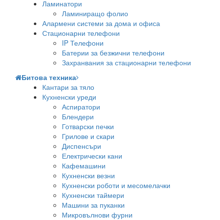
Ламинатори
Ламиниращо фолио
Алармени системи за дома и офиса
Стационарни телефони
IP Телефони
Батерии за безжични телефони
Захранвания за стационарни телефони
Битова техника
Кантари за тяло
Кухненски уреди
Аспиратори
Блендери
Готварски печки
Грилове и скари
Диспенсъри
Електрически кани
Кафемашини
Кухненски везни
Кухненски роботи и месомелачки
Кухненски таймери
Машини за пуканки
Микровълнови фурни