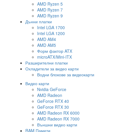
AMD Ryzen 5
AMD Ryzen 7
AMD Ryzen 9
Дънни платки
Intel LGA 1700
Intel LGA 1200
AMD AM4
AMD AM5
Форм фактор ATX
microATX/Mini-ITX
Разширителни платки
Охладители за видео карти
Водни блокове за видеокарти
Видео карти
Nvidia GeForce
AMD Radeon
GeForce RTX 40
GeForce RTX 30
AMD Radeon RX 6000
AMD Radeon RX 7000
Външни видео карти
RAM Памети