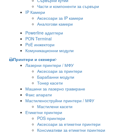
Сървърни кутии
Части и компоненти за сървъри
IP Камери
Аксесоари за IP камери
Аналогови камери
Powerline адаптери
PON Terminal
PoE инжектори
Комуникационни модули
Принтери и скенери
Лазерни принтери / МФУ
Аксесоари за принтери
Барабанни модули
Тонер касети
Машини за лазерно гравиране
Факс апарати
Мастиленоструйни принтери / МФУ
Мастилени касети
Етикетни принтери
POS принтери
Аксесоари за етикетни принтери
Консумативи за етикетни принтери