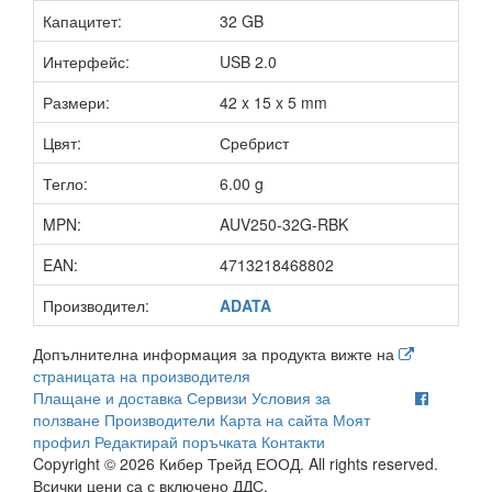
Капацитет:
32 GB
Интерфейс:
USB 2.0
Размери:
42 x 15 x 5 mm
Цвят:
Сребрист
Тегло:
6.00 g
MPN:
AUV250-32G-RBK
EAN:
4713218468802
Производител:
ADATA
Допълнителна информация за продукта вижте на
страницата на производителя
Плащане и доставка
Сервизи
Условия за
ползване
Производители
Карта на сайта
Моят
профил
Редактирай поръчката
Контакти
Copyright © 2026 Кибер Трейд ЕООД. All rights reserved.
Всички цени са с включено ДДС.