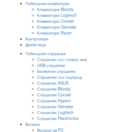
Геймърски клавиатури
Клавиатури Bloody
Клавиатури Logitech
Клавиатури Corsair
Клавиатури Genesis
Клавиатури Razer
Контролери
Джойстици
Геймърски слушалки
Слушалки със стерео жак
USB слушалки
Безжични слушалки
Слушалки със съраунд
Слушалки ASUS
Слушалки Bloody
Слушалки Corsair
Слушалки Hyperx
Слушалки Genesis
Слушалки Logitech
Слушалки Plantronics
Волани
Волани за PC