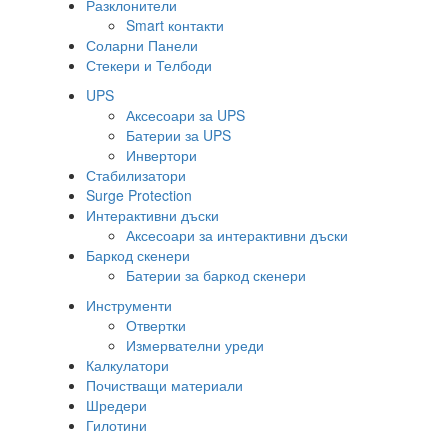
Разклонители
Smart контакти
Соларни Панели
Стекери и Телбоди
UPS
Аксесоари за UPS
Батерии за UPS
Инвертори
Стабилизатори
Surge Protection
Интерактивни дъски
Аксесоари за интерактивни дъски
Баркод скенери
Батерии за баркод скенери
Инструменти
Отвертки
Измервателни уреди
Калкулатори
Почистващи материали
Шредери
Гилотини