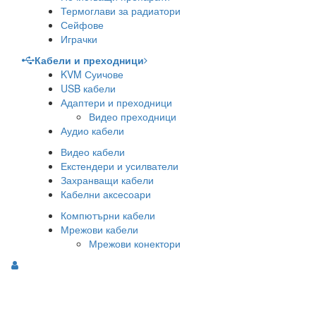
Термоглави за радиатори
Сейфове
Играчки
Кабели и преходници
KVM Суичове
USB кабели
Адаптери и преходници
Видео преходници
Аудио кабели
Видео кабели
Екстендери и усилватели
Захранващи кабели
Кабелни аксесоари
Компютърни кабели
Мрежови кабели
Мрежови конектори