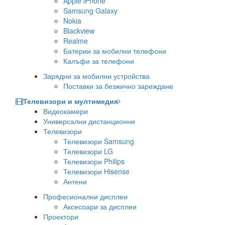
Apple iPhone
Samsung Galaxy
Nokia
Blackview
Realme
Батерии за мобилни телефони
Калъфи за телефони
Зарядни за мобилни устройства
Поставки за безжично зареждане
Телевизори и мултимедия
Видеокамери
Универсални дистанционни
Телевизори
Телевизори Samsung
Телевизори LG
Телевизори Philips
Телевизори Hisense
Антени
Професионални дисплеи
Аксесоари за дисплеи
Проектори