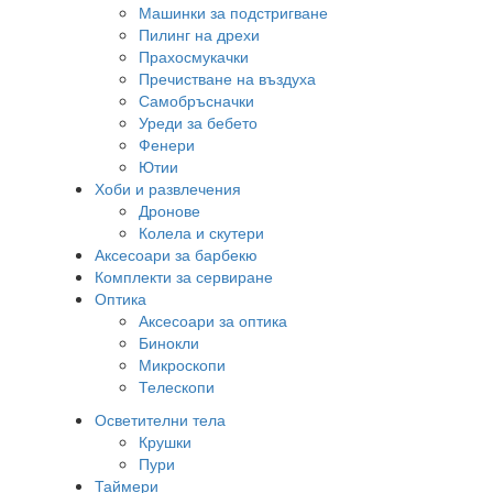
Машинки за подстригване
Пилинг на дрехи
Прахосмукачки
Пречистване на въздуха
Самобръсначки
Уреди за бебето
Фенери
Ютии
Хоби и развлечения
Дронове
Колела и скутери
Аксесоари за барбекю
Комплекти за сервиране
Оптика
Аксесоари за оптика
Бинокли
Микроскопи
Телескопи
Осветителни тела
Крушки
Пури
Таймери