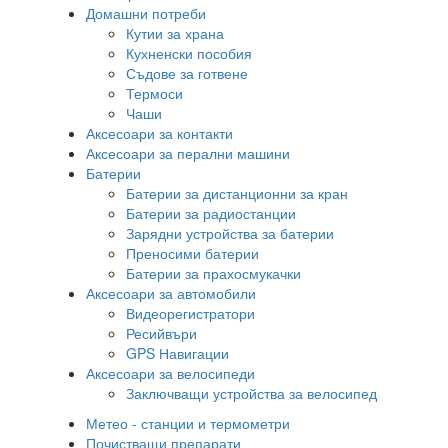
Домашни потреби
Кутии за храна
Кухненски пособия
Съдове за готвене
Термоси
Чаши
Аксесоари за контакти
Аксесоари за перални машини
Батерии
Батерии за дистанционни за кран
Батерии за радиостанции
Зарядни устройства за батерии
Преносими батерии
Батерии за прахосмукачки
Аксесоари за автомобили
Видеорегистратори
Ресийвъри
GPS Навигации
Аксесоари за велосипеди
Заключващи устройства за велосипед
Метео - станции и термометри
Почистващи препарати