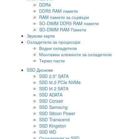
DDR4
DDR5 RAM памети
RAM памети за сървъри
SO-DIMM DDR5 RAM памети
SO-DIMM RAM Памети
Звукови карти
Охладители за процесори
Водни охладители
Монтажни елементи за охладители
Термо пасти
SSD Дискове
SSD 2.5" SATA
SSD М.2 PCIe NVMe
SSD М.2 SATA
SSD ADATA
SSD Corsair
SSD Samsung
SSD Silicon Power
SSD Transcend
SSD Kingston
SSD WD
Охладители за SSD