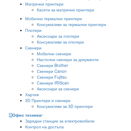
Матрични принтери
Касети за матрични принтери
Мобилни термални принтери
Консумативи за термални принтери
Плотери
Аксесоари за плотери
Консумативи за плотери
Скенери
Мобилни скенери
Настолни скенери за документи
Скенери Brother
Скенери Canon
Скенери Fujitsu
Скенери IRIScan
Аксесоари за скенери
Хартия
3D Принтери и скенери
Консумативи за 3D принтери
Офис техника
Зарядни станции за електромобили
Контрол на достъпа