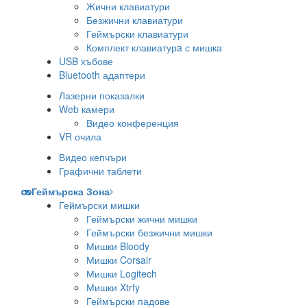
Жични клавиатури
Безжични клавиатури
Геймърски клавиатури
Комплект клавиатурa с мишка
USB хъбове
Bluetooth адаптери
Лазерни показалки
Web камери
Видео конференция
VR очила
Видео кепчъри
Графични таблети
Геймърска Зона
Геймърски мишки
Геймърски жични мишки
Геймърски безжични мишки
Мишки Bloody
Мишки Corsair
Мишки Logitech
Мишки Xtrfy
Геймърски падове