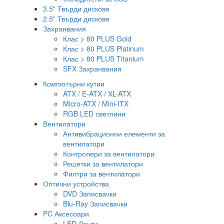
3.5" Твърди дискове
2.5" Твърди дискове
Захранвания
Клас > 80 PLUS Gold
Клас > 80 PLUS Platinum
Клас > 80 PLUS Titanium
SFX Захранвания
Компютърни кутии
ATX / E-ATX / XL-ATX
Micro-ATX / Mini-ITX
RGB LED светлини
Вентилатори
Антивибрационни елементи за
вентилатори
Контролери за вентилатори
Решетки за вентилатори
Филтри за вентилатори
Оптични устройства
DVD Записвачки
Blu-Ray Записвачки
PC Аксесоари
LED Ленти