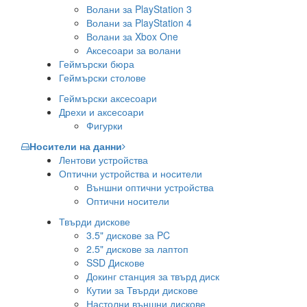
Волани за PlayStation 3
Волани за PlayStation 4
Волани за Xbox One
Аксесоари за волани
Геймърски бюра
Геймърски столове
Геймърски аксесоари
Дрехи и аксесоари
Фигурки
Носители на данни
Лентови устройства
Оптични устройства и носители
Външни оптични устройства
Оптични носители
Твърди дискове
3.5" дискове за PC
2.5" дискове за лаптоп
SSD Дискове
Докинг станция за твърд диск
Кутии за Твърди дискове
Настолни външни дискове