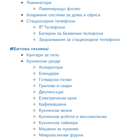
Ламинатори
Ламиниращо фолио
Алармени системи за дома и офиса
Стационарни телефони
IP Телефони
Батерии за безжични телефони
Захранвания за стационарни телефони
Битова техника
Кантари за тяло
Кухненски уреди
Аспиратори
Блендери
Готварски печки
Грилове и скари
Диспенсъри
Електрически кани
Кафемашини
Кухненски везни
Кухненски роботи и месомелачки
Кухненски таймери
Машини за пуканки
Микровълнови фурни