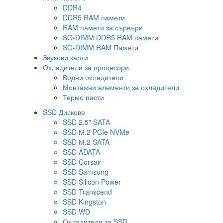
DDR4
DDR5 RAM памети
RAM памети за сървъри
SO-DIMM DDR5 RAM памети
SO-DIMM RAM Памети
Звукови карти
Охладители за процесори
Водни охладители
Монтажни елементи за охладители
Термо пасти
SSD Дискове
SSD 2.5" SATA
SSD М.2 PCIe NVMe
SSD М.2 SATA
SSD ADATA
SSD Corsair
SSD Samsung
SSD Silicon Power
SSD Transcend
SSD Kingston
SSD WD
Охладители за SSD