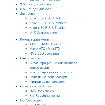
3.5" Твърди дискове
2.5" Твърди дискове
Захранвания
Клас > 80 PLUS Gold
Клас > 80 PLUS Platinum
Клас > 80 PLUS Titanium
SFX Захранвания
Компютърни кутии
ATX / E-ATX / XL-ATX
Micro-ATX / Mini-ITX
RGB LED светлини
Вентилатори
Антивибрационни елементи за
вентилатори
Контролери за вентилатори
Решетки за вентилатори
Филтри за вентилатори
Оптични устройства
DVD Записвачки
Blu-Ray Записвачки
PC Аксесоари
LED Ленти