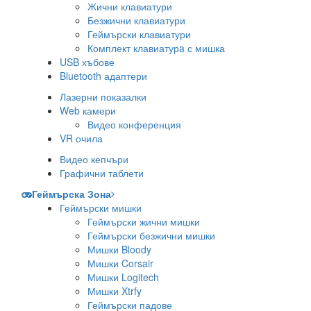
Жични клавиатури
Безжични клавиатури
Геймърски клавиатури
Комплект клавиатурa с мишка
USB хъбове
Bluetooth адаптери
Лазерни показалки
Web камери
Видео конференция
VR очила
Видео кепчъри
Графични таблети
Геймърска Зона
Геймърски мишки
Геймърски жични мишки
Геймърски безжични мишки
Мишки Bloody
Мишки Corsair
Мишки Logitech
Мишки Xtrfy
Геймърски падове