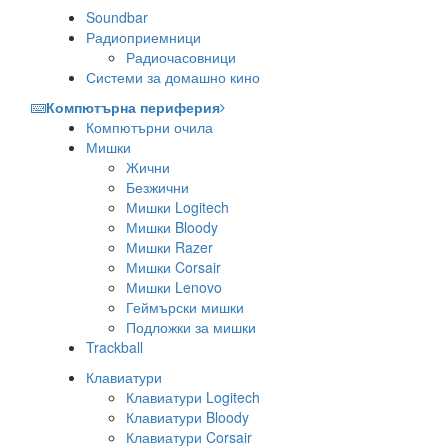
Soundbar
Радиоприемници
Радиочасовници
Системи за домашно кино
Компютърна периферия
Компютърни очила
Мишки
Жични
Безжични
Мишки Logitech
Мишки Bloody
Мишки Razer
Мишки Corsair
Мишки Lenovo
Геймърски мишки
Подложки за мишки
Trackball
Клавиатури
Клавиатури Logitech
Клавиатури Bloody
Клавиатури Corsair