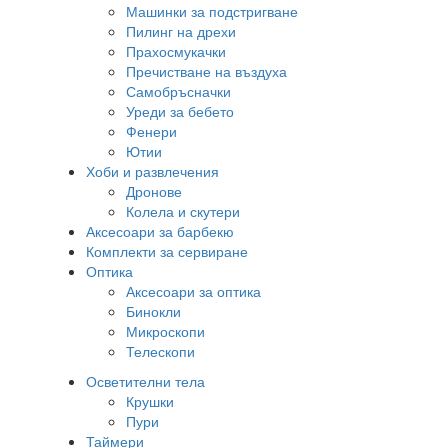
Машинки за подстригване
Пилинг на дрехи
Прахосмукачки
Пречистване на въздуха
Самобръсначки
Уреди за бебето
Фенери
Ютии
Хоби и развлечения
Дронове
Колела и скутери
Аксесоари за барбекю
Комплекти за сервиране
Оптика
Аксесоари за оптика
Бинокли
Микроскопи
Телескопи
Осветителни тела
Крушки
Пури
Таймери