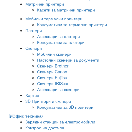
Матрични принтери
Касети за матрични принтери
Мобилни термални принтери
Консумативи за термални принтери
Плотери
Аксесоари за плотери
Консумативи за плотери
Скенери
Мобилни скенери
Настолни скенери за документи
Скенери Brother
Скенери Canon
Скенери Fujitsu
Скенери IRIScan
Аксесоари за скенери
Хартия
3D Принтери и скенери
Консумативи за 3D принтери
Офис техника
Зарядни станции за електромобили
Контрол на достъпа