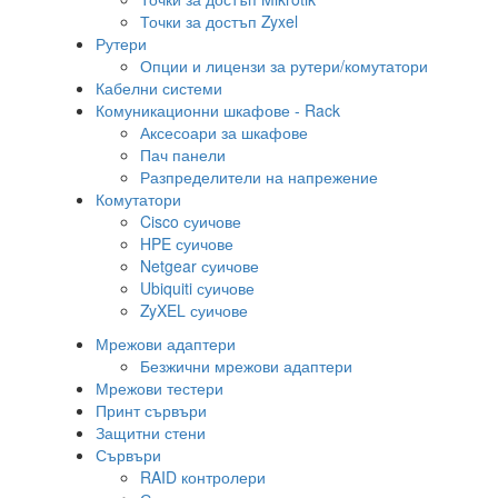
Точки за достъп Zyxel
Рутери
Опции и лицензи за рутери/комутатори
Кабелни системи
Комуникационни шкафове - Rack
Аксесоари за шкафове
Пач панели
Разпределители на напрежение
Комутатори
Cisco суичове
HPE суичове
Netgear суичове
Ubiquiti суичове
ZyXEL суичове
Мрежови адаптери
Безжични мрежови адаптери
Мрежови тестери
Принт сървъри
Защитни стени
Сървъри
RAID контролери