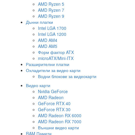
AMD Ryzen 5
AMD Ryzen 7
AMD Ryzen 9
Дънни платки
Intel LGA 1700
Intel LGA 1200
AMD AM4
AMD AM5
Форм фактор ATX
microATX/Mini-ITX
Разширителни платки
Охладители за видео карти
Водни блокове за видеокарти
Видео карти
Nvidia GeForce
AMD Radeon
GeForce RTX 40
GeForce RTX 30
AMD Radeon RX 6000
AMD Radeon RX 7000
Външни видео карти
RAM Памети