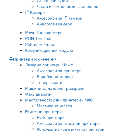
Сървърни кутии
Части и компоненти за сървъри
IP Камери
Аксесоари за IP камери
Аналогови камери
Powerline адаптери
PON Terminal
PoE инжектори
Комуникационни модули
Принтери и скенери
Лазерни принтери / МФУ
Аксесоари за принтери
Барабанни модули
Тонер касети
Машини за лазерно гравиране
Факс апарати
Мастиленоструйни принтери / МФУ
Мастилени касети
Етикетни принтери
POS принтери
Аксесоари за етикетни принтери
Консумативи за етикетни принтери