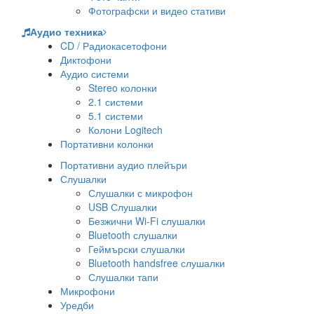
Фотографски и видео стативи
Аудио техника
CD / Радиокасетофони
Диктофони
Аудио системи
Stereo колонки
2.1 системи
5.1 системи
Колони Logitech
Портативни колонки
Портативни аудио плейъри
Слушалки
Слушалки с микрофон
USB Слушалки
Безжични Wi-Fi слушалки
Bluetooth слушалки
Геймърски слушалки
Bluetooth handsfree слушалки
Слушалки тапи
Микрофони
Уредби