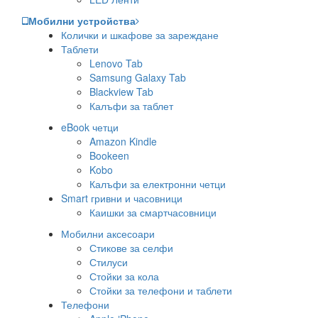
Мобилни устройства
Колички и шкафове за зареждане
Таблети
Lenovo Tab
Samsung Galaxy Tab
Blackview Tab
Калъфи за таблет
eBook четци
Amazon Kindle
Bookeen
Kobo
Калъфи за електронни четци
Smart гривни и часовници
Каишки за смартчасовници
Мобилни аксесоари
Стикове за селфи
Стилуси
Стойки за кола
Стойки за телефони и таблети
Телефони