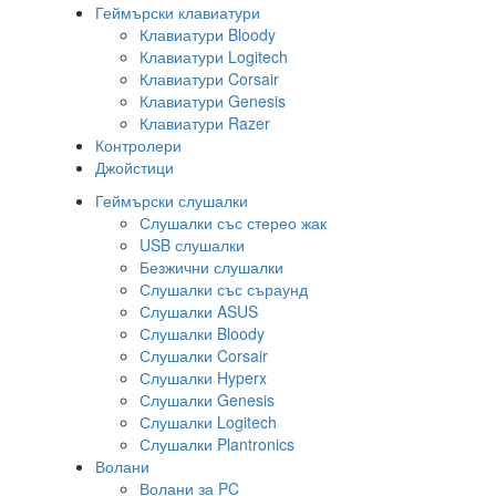
Геймърски клавиатури
Клавиатури Bloody
Клавиатури Logitech
Клавиатури Corsair
Клавиатури Genesis
Клавиатури Razer
Контролери
Джойстици
Геймърски слушалки
Слушалки със стерео жак
USB слушалки
Безжични слушалки
Слушалки със съраунд
Слушалки ASUS
Слушалки Bloody
Слушалки Corsair
Слушалки Hyperx
Слушалки Genesis
Слушалки Logitech
Слушалки Plantronics
Волани
Волани за PC