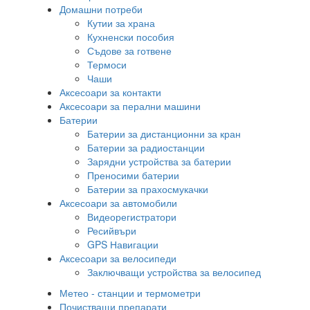
Домашни потреби
Кутии за храна
Кухненски пособия
Съдове за готвене
Термоси
Чаши
Аксесоари за контакти
Аксесоари за перални машини
Батерии
Батерии за дистанционни за кран
Батерии за радиостанции
Зарядни устройства за батерии
Преносими батерии
Батерии за прахосмукачки
Аксесоари за автомобили
Видеорегистратори
Ресийвъри
GPS Навигации
Аксесоари за велосипеди
Заключващи устройства за велосипед
Метео - станции и термометри
Почистващи препарати