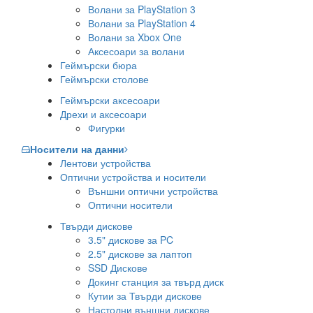
Волани за PlayStation 3
Волани за PlayStation 4
Волани за Xbox One
Аксесоари за волани
Геймърски бюра
Геймърски столове
Геймърски аксесоари
Дрехи и аксесоари
Фигурки
Носители на данни
Лентови устройства
Оптични устройства и носители
Външни оптични устройства
Оптични носители
Твърди дискове
3.5" дискове за PC
2.5" дискове за лаптоп
SSD Дискове
Докинг станция за твърд диск
Кутии за Твърди дискове
Настолни външни дискове