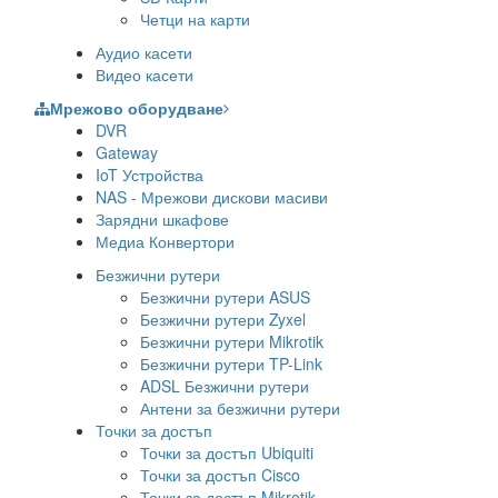
Четци на карти
Аудио касети
Видео касети
Мрежово оборудване
DVR
Gateway
IoT Устройства
NAS - Мрежови дискови масиви
Зарядни шкафове
Медиа Конвертори
Безжични рутери
Безжични рутери ASUS
Безжични рутери Zyxel
Безжични рутери Mikrotik
Безжични рутери TP-Link
ADSL Безжични рутери
Антени за безжични рутери
Точки за достъп
Точки за достъп Ubiquiti
Точки за достъп Cisco
Точки за достъп Mikrotik