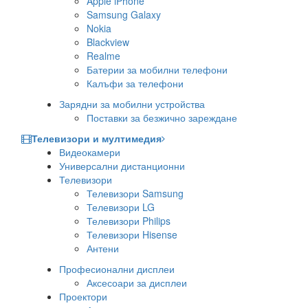
Apple iPhone
Samsung Galaxy
Nokia
Blackview
Realme
Батерии за мобилни телефони
Калъфи за телефони
Зарядни за мобилни устройства
Поставки за безжично зареждане
Телевизори и мултимедия
Видеокамери
Универсални дистанционни
Телевизори
Телевизори Samsung
Телевизори LG
Телевизори Philips
Телевизори Hisense
Антени
Професионални дисплеи
Аксесоари за дисплеи
Проектори