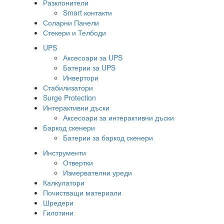
Разклонители
Smart контакти
Соларни Панели
Стекери и Телбоди
UPS
Аксесоари за UPS
Батерии за UPS
Инвертори
Стабилизатори
Surge Protection
Интерактивни дъски
Аксесоари за интерактивни дъски
Баркод скенери
Батерии за баркод скенери
Инструменти
Отвертки
Измервателни уреди
Калкулатори
Почистващи материали
Шредери
Гилотини