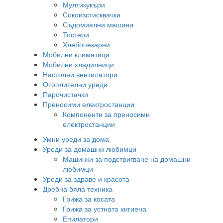
Мултикукъри
Сокоизстисквачки
Съдомиялни машини
Тостери
Хлебопекарни
Мобилни климатици
Мобилни хладилници
Настолни вентилатори
Отоплителни уреди
Парочистачки
Преносими електростанции
Компоненти за преносими
електростанции
Умни уреди за дома
Уреди за домашни любимци
Машинки за подстригване на домашни
любимци
Уреди за здраве и красота
Дребна бяла техника
Грижа за косата
Грижа за устната хигиена
Епилатори