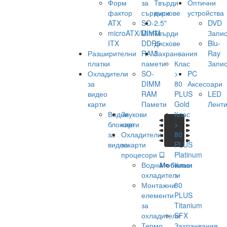
Форм
за
Твърди
Оптични
фактор
сървъри
дискове
устройства
ATX
SO-
2.5"
DVD
microATX/Mini-
DIMM
Твърди
Запис
ITX
DDR5
дискове
Blu-
Разширителни
RAM
Захранвания
Ray
платки
памети
Клас
Запис
Охладители
SO-
>
PC
за
DIMM
80
Аксесоари
видео
RAM
PLUS
LED
карти
Памети
Gold
Лент
Водни
Звукови
Клас
блокове
карти
>
за
Охладители
80
видеокарти
за
PLUS
процесори
Platinum
Водни
Мобилни
Клас
охладители
>
Монтажни
80
елементи
PLUS
за
Titanium
охладители
SFX
Термо
Захранвания