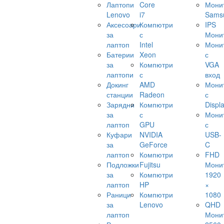
Лаптопи
Core
Мони
Lenovo
i7
Sams
Аксесоари
Компютри
IPS
за
с
Мони
лаптоп
Intel
Мони
Батерии
Xeon
с
за
Компютри
VGA
лаптопи
с
вход
Докинг
AMD
Мони
станции
Radeon
с
Зарядни
Компютри
Displ
за
с
Мони
лаптоп
GPU
с
Куфари
NVIDIA
USB-
за
GeForce
C
лаптоп
Компютри
FHD
Подложки
Fujitsu
Мони
за
Компютри
1920
лаптоп
HP
×
Раници
Компютри
1080
за
Lenovo
QHD
лаптоп
Мони