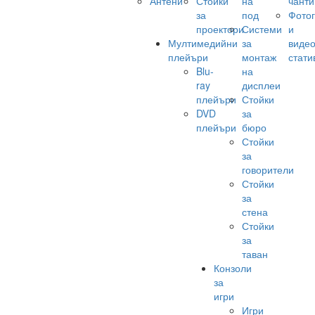
Антени
Стойки
на
чанти
за
под
Фото
проектори
Системи
и
Мултимедийни
за
виде
плейъри
монтаж
стати
Blu-
на
ray
дисплеи
плейъри
Стойки
DVD
за
плейъри
бюро
Стойки
за
говорители
Стойки
за
стена
Стойки
за
таван
Конзоли
за
игри
Игри