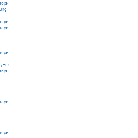
тори
ung
тори
тори
тори
ayPort
тори
тори
тори