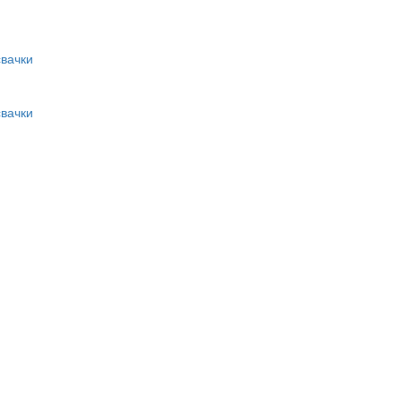
вачки
вачки
и