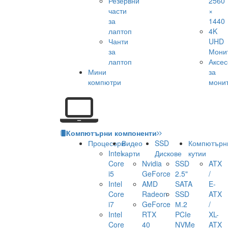
Резервни
2560
части
×
за
1440
лаптоп
4K
Чанти
UHD
за
Мони
лаптоп
Аксе
Мини
за
компютри
мони
Компютърни компоненти
Процесори
Видео
SSD
Компютърн
Intel
карти
Дискове
кутии
Core
Nvidia
SSD
ATX
i5
GeForce
2.5"
/
Intel
AMD
SATA
E-
Core
Radeon
SSD
ATX
i7
GeForce
М.2
/
Intel
RTX
PCIe
XL-
Core
40
NVMe
ATX