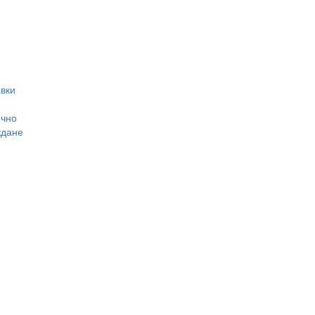
вки
ично
ждане