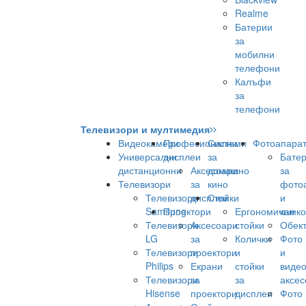
Realme
Батерии
за
мобилни
телефони
Калъфи
за
телефони
Телевизори и мултимедия
Видеокамери
Професионални
Системи
Фотоапара
Универсални
дисплеи
за
Бате
дистанционни
Аксесоари
домашно
за
Телевизори
за
кино
фото
Телевизори
дисплеи
Стойки
и
Samsung
Проектори
Ергономични
камк
Телевизори
Аксесоари
стойки
Обек
LG
за
Колички
Фото
Телевизори
проектори
и
и
Philips
Екрани
стойки
виде
Телевизори
за
за
аксес
Hisense
проектори
дисплеи
Фото