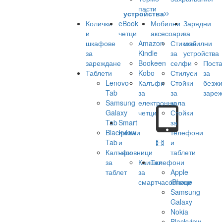
пасти
устройства
Колички
eBook
Мобилни
Зарядни
и
четци
аксесоари
за
шкафове
Amazon
Стикове
мобилни
за
Kindle
за
устройства
зареждане
Bookeen
селфи
Поста
Таблети
Kobo
Стилуси
за
Lenovo
Калъфи
Стойки
безж
Tab
за
за
заре
Samsung
електронни
кола
Galaxy
четци
Стойки
Tab
Smart
за
Blackview
гривни
телефони
Tab
и
и
Калъфи
часовници
таблети
за
Каишки
Телефони
таблет
за
Apple
смартчасовници
iPhone
Samsung
Galaxy
Nokia
Blackview