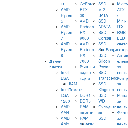
i9
GeForce
SSD
Micro
AMD
RTX
М.2
ATX
Ryzen
30
SATA
/
5
AMD
SSD
Mini-
AMD
Radeon
ADATA
ITX
Ryzen
RX
SSD
RGB
7
6000
Corsair
LED
AMD
AMD
SSD
светл
Ryzen
Radeon
Samsung
Вентилатор
9
RX
SSD
Анти
Дънни
7000
Silicon
елем
платки
Външни
Power
за
Intel
видео
SSD
венти
LGA
карти
Transcend
Конт
1700
RAM
SSD
за
Intel
Памети
Kingston
венти
LGA
DDR4
SSD
Реше
1200
DDR5
WD
за
AMD
RAM
Охладители
венти
AM4
памети
за
Филт
AMD
RAM
SSD
за
AM5
памети
3.5"
венти