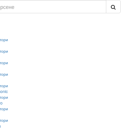
тори
тори
тори
тори
тори
onic
тори
vo
тори
тори
s