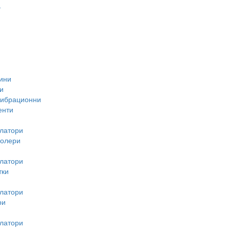
-
ини
и
вибрационни
енти
латори
ролери
латори
тки
латори
ри
латори