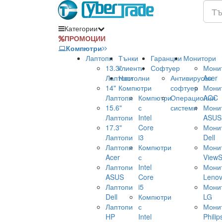
Категории
ПРОМОЦИИ
Компютри
Лаптопи
Тънки
Гаранции
Монитори
13.3"
клиенти
Софтуер
Мони
Лаптопи
Настолни
Антивирусен
Acer
14"
Компютри
софтуер
Мони
Лаптопи
Компютри
Операционни
AOC
15.6"
с
системи
Мони
Лаптопи
Intel
ASUS
17.3"
Core
Мони
Лаптопи
i3
Dell
Лаптопи
Компютри
Мони
Acer
с
ViewS
Лаптопи
Intel
Мони
ASUS
Core
Leno
Лаптопи
i5
Мони
Dell
Компютри
LG
Лаптопи
с
Мони
HP
Intel
Philip