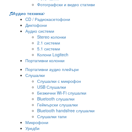
Фотографски и видео стативи
Аудио техника
CD / Радиокасетофони
Диктофони
Аудио системи
Stereo колонки
2.1 системи
5.1 системи
Колони Logitech
Портативни колонки
Портативни аудио плейъри
Слушалки
Слушалки с микрофон
USB Слушалки
Безжични Wi-Fi слушалки
Bluetooth слушалки
Геймърски слушалки
Bluetooth handsfree слушалки
Слушалки тапи
Микрофони
Уредби