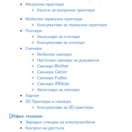
Матрични принтери
Касети за матрични принтери
Мобилни термални принтери
Консумативи за термални принтери
Плотери
Аксесоари за плотери
Консумативи за плотери
Скенери
Мобилни скенери
Настолни скенери за документи
Скенери Brother
Скенери Canon
Скенери Fujitsu
Скенери IRIScan
Аксесоари за скенери
Хартия
3D Принтери и скенери
Консумативи за 3D принтери
Офис техника
Зарядни станции за електромобили
Контрол на достъпа