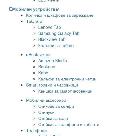
Мобилни устройства
Колички и шкафове за зареждане
Таблети
Lenovo Tab
Samsung Galaxy Tab
Blackview Tab
Калъфи за таблет
eBook четци
Amazon Kindle
Bookeen
Kobo
Калъфи за електронни четци
Smart гривни и часовници
Каишки за смартчасовници
Мобилни аксесоари
Стикове за селфи
Стилуси
Стойки за кола
Стойки за телефони и таблети
Телефони