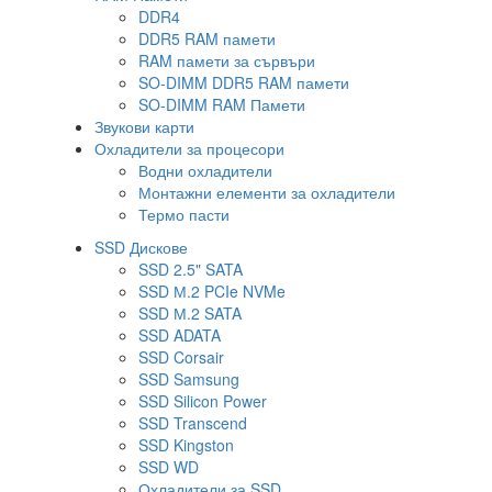
DDR4
DDR5 RAM памети
RAM памети за сървъри
SO-DIMM DDR5 RAM памети
SO-DIMM RAM Памети
Звукови карти
Охладители за процесори
Водни охладители
Монтажни елементи за охладители
Термо пасти
SSD Дискове
SSD 2.5" SATA
SSD М.2 PCIe NVMe
SSD М.2 SATA
SSD ADATA
SSD Corsair
SSD Samsung
SSD Silicon Power
SSD Transcend
SSD Kingston
SSD WD
Охладители за SSD