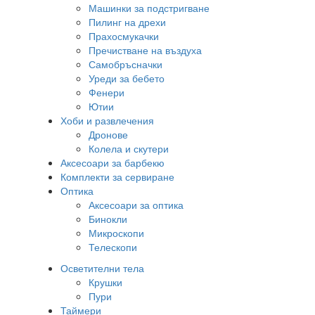
Машинки за подстригване
Пилинг на дрехи
Прахосмукачки
Пречистване на въздуха
Самобръсначки
Уреди за бебето
Фенери
Ютии
Хоби и развлечения
Дронове
Колела и скутери
Аксесоари за барбекю
Комплекти за сервиране
Оптика
Аксесоари за оптика
Бинокли
Микроскопи
Телескопи
Осветителни тела
Крушки
Пури
Таймери