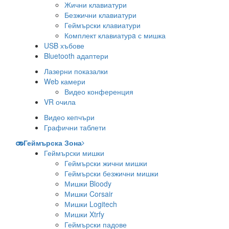
Жични клавиатури
Безжични клавиатури
Геймърски клавиатури
Комплект клавиатурa с мишка
USB хъбове
Bluetooth адаптери
Лазерни показалки
Web камери
Видео конференция
VR очила
Видео кепчъри
Графични таблети
Геймърска Зона
Геймърски мишки
Геймърски жични мишки
Геймърски безжични мишки
Мишки Bloody
Мишки Corsair
Мишки Logitech
Мишки Xtrfy
Геймърски падове