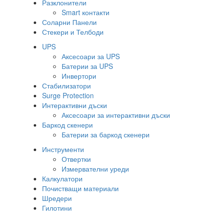
Разклонители
Smart контакти
Соларни Панели
Стекери и Телбоди
UPS
Аксесоари за UPS
Батерии за UPS
Инвертори
Стабилизатори
Surge Protection
Интерактивни дъски
Аксесоари за интерактивни дъски
Баркод скенери
Батерии за баркод скенери
Инструменти
Отвертки
Измервателни уреди
Калкулатори
Почистващи материали
Шредери
Гилотини