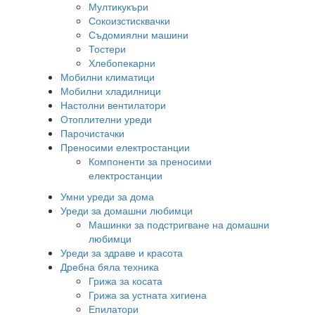
Мултикукъри
Сокоизстисквачки
Съдомиялни машини
Тостери
Хлебопекарни
Мобилни климатици
Мобилни хладилници
Настолни вентилатори
Отоплителни уреди
Парочистачки
Преносими електростанции
Компоненти за преносими
електростанции
Умни уреди за дома
Уреди за домашни любимци
Машинки за подстригване на домашни
любимци
Уреди за здраве и красота
Дребна бяла техника
Грижа за косата
Грижа за устната хигиена
Епилатори