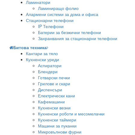
Ламинатори
Ламиниращо фолио
Алармени системи за дома и офиса
Стационарни телефони
IP Телефони
Батерии за безжични телефони
Захранвания за стационарни телефони
Битова техника
Кантари за тяло
Кухненски уреди
Аспиратори
Блендери
Готварски печки
Грилове и скари
Диспенсъри
Електрически кани
Кафемашини
Кухненски везни
Кухненски роботи и месомелачки
Кухненски таймери
Машини за пуканки
Микровълнови фурни