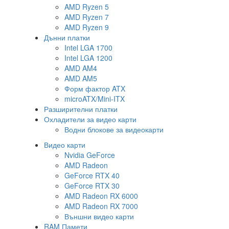
AMD Ryzen 5
AMD Ryzen 7
AMD Ryzen 9
Дънни платки
Intel LGA 1700
Intel LGA 1200
AMD AM4
AMD AM5
Форм фактор ATX
microATX/Mini-ITX
Разширителни платки
Охладители за видео карти
Водни блокове за видеокарти
Видео карти
Nvidia GeForce
AMD Radeon
GeForce RTX 40
GeForce RTX 30
AMD Radeon RX 6000
AMD Radeon RX 7000
Външни видео карти
RAM Памети