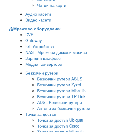
Четци на карти
Аудио касети
Видео касети
Мрежово оборудване
DVR
Gateway
IoT Устройства
NAS - Мрежови дискови масиви
Зарядни шкафове
Медиа Конвертори
Безжични рутери
Безжични рутери ASUS
Безжични рутери Zyxel
Безжични рутери Mikrotik
Безжични рутери TP-Link
ADSL Безжични рутери
Антени за безжични рутери
Точки за достъп
Точки за достъп Ubiquiti
Точки за достъп Cisco
Точки за достъп Mikrotik