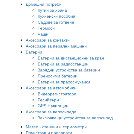
Домашни потреби
Кутии за храна
Кухненски пособия
Съдове за готвене
Термоси
Чаши
Аксесоари за контакти
Аксесоари за перални машини
Батерии
Батерии за дистанционни за кран
Батерии за радиостанции
Зарядни устройства за батерии
Преносими батерии
Батерии за прахосмукачки
Аксесоари за автомобили
Видеорегистратори
Ресийвъри
GPS Навигации
Аксесоари за велосипеди
Заключващи устройства за велосипед
Метео - станции и термометри
Почистващи препарати