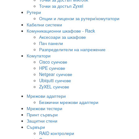
Точки за достъп Zyxel
Рутери
Опции и лицензи за рутери/комутатори
Кабелни системи
Комуникационни шкафове - Rack
Аксесоари за шкафове
Пач панели
Разпределители на напрежение
Комутатори
Cisco суичове
HPE суичове
Netgear суичове
Ubiquiti суичове
ZyXEL суичове
Мрежови адаптери
Безжични мрежови адаптери
Мрежови тестери
Принт сървъри
Защитни стени
Сървъри
RAID контролери