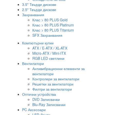
3.5" Твърди дискове
2.5" Твърди дискове
Захранвания
Клас > 80 PLUS Gold
Клас > 80 PLUS Platinum
Клас > 80 PLUS Titanium
SFX Захранвания
Компютърни кутии
ATX / E-ATX / XL-ATX
Micro-ATX / Mini-ITX
RGB LED светлини
Вентилатори
Антивибрационни елементи за
вентилатори
Контролери за вентилатори
Решетки за вентилатори
Филтри за вентилатори
Оптични устройства
DVD Записвачки
Blu-Ray Записвачки
PC Аксесоари
LED Ленти