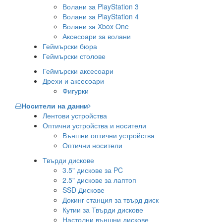
Волани за PlayStation 3
Волани за PlayStation 4
Волани за Xbox One
Аксесоари за волани
Геймърски бюра
Геймърски столове
Геймърски аксесоари
Дрехи и аксесоари
Фигурки
Носители на данни
Лентови устройства
Оптични устройства и носители
Външни оптични устройства
Оптични носители
Твърди дискове
3.5" дискове за PC
2.5" дискове за лаптоп
SSD Дискове
Докинг станция за твърд диск
Кутии за Твърди дискове
Настолни външни дискове