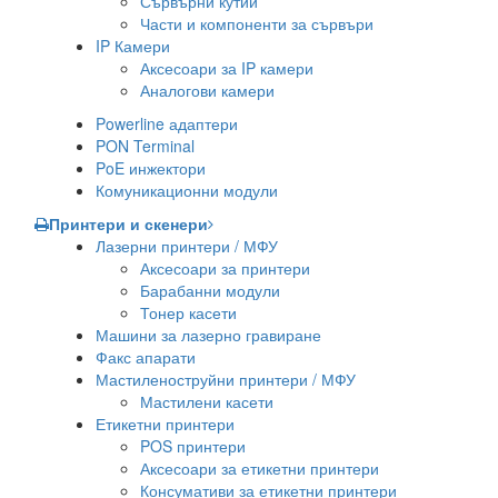
Сървърни кутии
Части и компоненти за сървъри
IP Камери
Аксесоари за IP камери
Аналогови камери
Powerline адаптери
PON Terminal
PoE инжектори
Комуникационни модули
Принтери и скенери
Лазерни принтери / МФУ
Аксесоари за принтери
Барабанни модули
Тонер касети
Машини за лазерно гравиране
Факс апарати
Мастиленоструйни принтери / МФУ
Мастилени касети
Етикетни принтери
POS принтери
Аксесоари за етикетни принтери
Консумативи за етикетни принтери