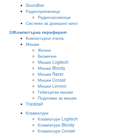
Soundbar
Радиоприемници
Радиочасовници
Системи за домашно кино
Компютърна периферия
Компютърни очила
Мишки
Жични
Безжични
Мишки Logitech
Мишки Bloody
Мишки Razer
Мишки Corsair
Мишки Lenovo
Геймърски мишки
Подложки за мишки
Trackball
Клавиатури
Клавиатури Logitech
Клавиатури Bloody
Клавиатури Corsair