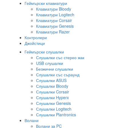
Геймърски клавиатури
Клавиатури Bloody
Клавиатури Logitech
Клавиатури Corsair
Клавиатури Genesis
Клавиатури Razer
Контролери
Джойстици
Геймърски слушалки
Слушалки със стерео жак
USB слушалки
Безжични слушалки
Слушалки със съраунд
Слушалки ASUS
Слушалки Bloody
Слушалки Corsair
Слушалки Hyperx
Слушалки Genesis
Слушалки Logitech
Слушалки Plantronics
Волани
Волани за PC