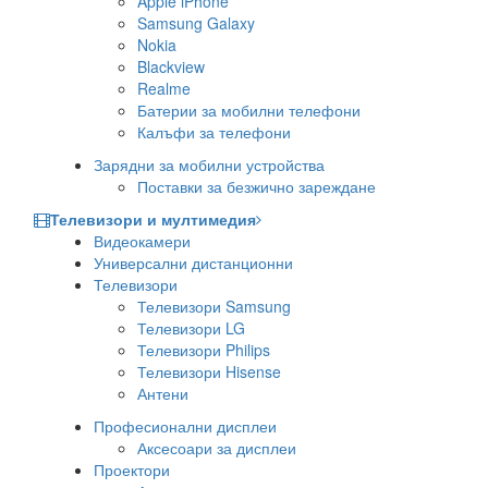
Apple iPhone
Samsung Galaxy
Nokia
Blackview
Realme
Батерии за мобилни телефони
Калъфи за телефони
Зарядни за мобилни устройства
Поставки за безжично зареждане
Телевизори и мултимедия
Видеокамери
Универсални дистанционни
Телевизори
Телевизори Samsung
Телевизори LG
Телевизори Philips
Телевизори Hisense
Антени
Професионални дисплеи
Аксесоари за дисплеи
Проектори