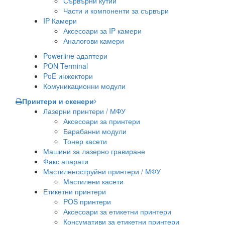
Сървърни кутии
Части и компоненти за сървъри
IP Камери
Аксесоари за IP камери
Аналогови камери
Powerline адаптери
PON Terminal
PoE инжектори
Комуникационни модули
Принтери и скенери
Лазерни принтери / МФУ
Аксесоари за принтери
Барабанни модули
Тонер касети
Машини за лазерно гравиране
Факс апарати
Мастиленоструйни принтери / МФУ
Мастилени касети
Етикетни принтери
POS принтери
Аксесоари за етикетни принтери
Консумативи за етикетни принтери