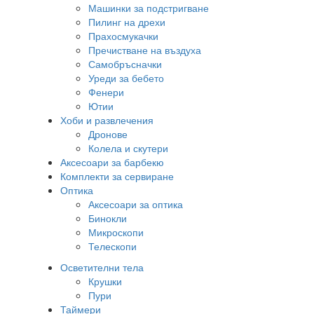
Машинки за подстригване
Пилинг на дрехи
Прахосмукачки
Пречистване на въздуха
Самобръсначки
Уреди за бебето
Фенери
Ютии
Хоби и развлечения
Дронове
Колела и скутери
Аксесоари за барбекю
Комплекти за сервиране
Оптика
Аксесоари за оптика
Бинокли
Микроскопи
Телескопи
Осветителни тела
Крушки
Пури
Таймери