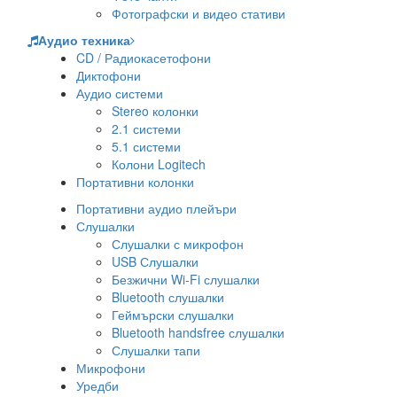
Фотографски и видео стативи
Аудио техника
CD / Радиокасетофони
Диктофони
Аудио системи
Stereo колонки
2.1 системи
5.1 системи
Колони Logitech
Портативни колонки
Портативни аудио плейъри
Слушалки
Слушалки с микрофон
USB Слушалки
Безжични Wi-Fi слушалки
Bluetooth слушалки
Геймърски слушалки
Bluetooth handsfree слушалки
Слушалки тапи
Микрофони
Уредби