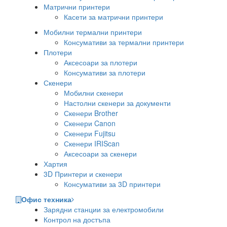
Матрични принтери
Касети за матрични принтери
Мобилни термални принтери
Консумативи за термални принтери
Плотери
Аксесоари за плотери
Консумативи за плотери
Скенери
Мобилни скенери
Настолни скенери за документи
Скенери Brother
Скенери Canon
Скенери Fujitsu
Скенери IRIScan
Аксесоари за скенери
Хартия
3D Принтери и скенери
Консумативи за 3D принтери
Офис техника
Зарядни станции за електромобили
Контрол на достъпа