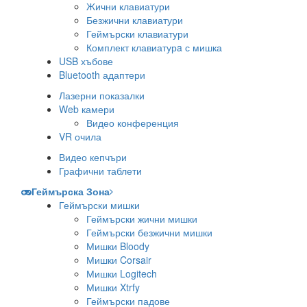
Жични клавиатури
Безжични клавиатури
Геймърски клавиатури
Комплект клавиатурa с мишка
USB хъбове
Bluetooth адаптери
Лазерни показалки
Web камери
Видео конференция
VR очила
Видео кепчъри
Графични таблети
Геймърска Зона
Геймърски мишки
Геймърски жични мишки
Геймърски безжични мишки
Мишки Bloody
Мишки Corsair
Мишки Logitech
Мишки Xtrfy
Геймърски падове