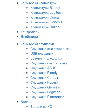
Геймърски клавиатури
Клавиатури Bloody
Клавиатури Logitech
Клавиатури Corsair
Клавиатури Genesis
Клавиатури Razer
Контролери
Джойстици
Геймърски слушалки
Слушалки със стерео жак
USB слушалки
Безжични слушалки
Слушалки със съраунд
Слушалки ASUS
Слушалки Bloody
Слушалки Corsair
Слушалки Hyperx
Слушалки Genesis
Слушалки Logitech
Слушалки Plantronics
Волани
Волани за PC