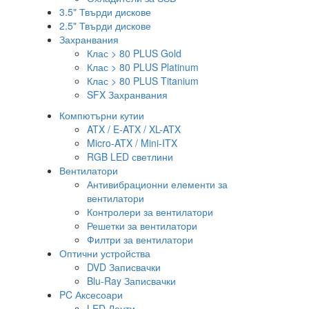
3.5" Твърди дискове
2.5" Твърди дискове
Захранвания
Клас > 80 PLUS Gold
Клас > 80 PLUS Platinum
Клас > 80 PLUS Titanium
SFX Захранвания
Компютърни кутии
ATX / E-ATX / XL-ATX
Micro-ATX / Mini-ITX
RGB LED светлини
Вентилатори
Антивибрационни елементи за
вентилатори
Контролери за вентилатори
Решетки за вентилатори
Филтри за вентилатори
Оптични устройства
DVD Записвачки
Blu-Ray Записвачки
PC Аксесоари
LED Ленти