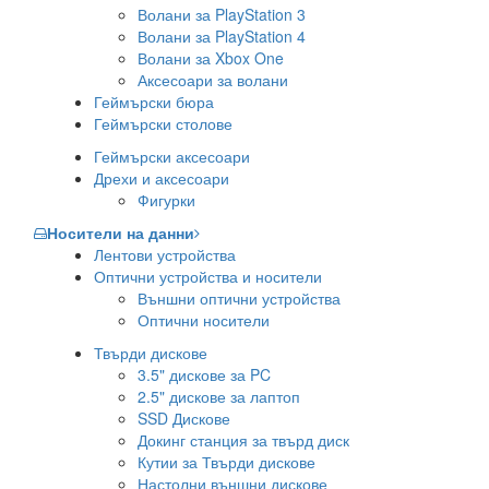
Волани за PlayStation 3
Волани за PlayStation 4
Волани за Xbox One
Аксесоари за волани
Геймърски бюра
Геймърски столове
Геймърски аксесоари
Дрехи и аксесоари
Фигурки
Носители на данни
Лентови устройства
Оптични устройства и носители
Външни оптични устройства
Оптични носители
Твърди дискове
3.5" дискове за PC
2.5" дискове за лаптоп
SSD Дискове
Докинг станция за твърд диск
Кутии за Твърди дискове
Настолни външни дискове