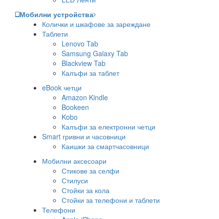
Мобилни устройства
Колички и шкафове за зареждане
Таблети
Lenovo Tab
Samsung Galaxy Tab
Blackview Tab
Калъфи за таблет
eBook четци
Amazon Kindle
Bookeen
Kobo
Калъфи за електронни четци
Smart гривни и часовници
Каишки за смартчасовници
Мобилни аксесоари
Стикове за селфи
Стилуси
Стойки за кола
Стойки за телефони и таблети
Телефони