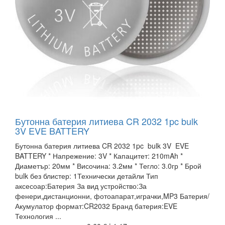
Бутонна батерия литиева CR 2032 1pc bulk
3V EVE BATTERY
Бутонна батерия литиева CR 2032 1pc bulk 3V EVE
BATTERY * Напрежение: 3V * Капацитет: 210mAh *
Диаметър: 20мм * Височина: 3.2мм * Тегло: 3.0гр * Брой
bulk без блистер: 1Технически детайли Тип
аксесоар:Батерия За вид устройство:За
фенери,дистанционни, фотоапарат,играчки,MP3 Батерия/
Акумулатор формат:CR2032 Бранд батерия:EVE
Технология ...