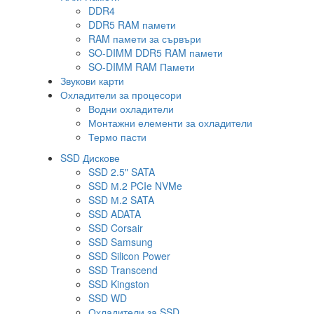
DDR4
DDR5 RAM памети
RAM памети за сървъри
SO-DIMM DDR5 RAM памети
SO-DIMM RAM Памети
Звукови карти
Охладители за процесори
Водни охладители
Монтажни елементи за охладители
Термо пасти
SSD Дискове
SSD 2.5" SATA
SSD М.2 PCIe NVMe
SSD М.2 SATA
SSD ADATA
SSD Corsair
SSD Samsung
SSD Silicon Power
SSD Transcend
SSD Kingston
SSD WD
Охладители за SSD