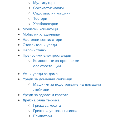
Мултикукъри
Сокоизстисквачки
Съдомиялни машини
Тостери
Хлебопекарни
Мобилни климатици
Мобилни хладилници
Настолни вентилатори
Отоплителни уреди
Парочистачки
Преносими електростанции
Компоненти за преносими
електростанции
Умни уреди за дома
Уреди за домашни любимци
Машинки за подстригване на домашни
любимци
Уреди за здраве и красота
Дребна бяла техника
Грижа за косата
Грижа за устната хигиена
Епилатори