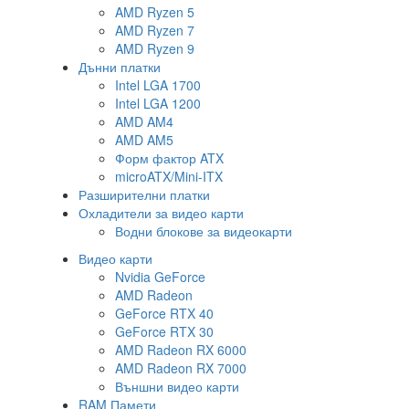
AMD Ryzen 5
AMD Ryzen 7
AMD Ryzen 9
Дънни платки
Intel LGA 1700
Intel LGA 1200
AMD AM4
AMD AM5
Форм фактор ATX
microATX/Mini-ITX
Разширителни платки
Охладители за видео карти
Водни блокове за видеокарти
Видео карти
Nvidia GeForce
AMD Radeon
GeForce RTX 40
GeForce RTX 30
AMD Radeon RX 6000
AMD Radeon RX 7000
Външни видео карти
RAM Памети