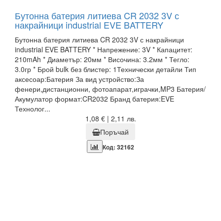
Бутонна батерия литиева CR 2032 3V с
накрайници industrial EVE BATTERY
Бутонна батерия литиева CR 2032 3V с накрайници
industrial EVE BATTERY * Напрежение: 3V * Капацитет:
210mAh * Диаметър: 20мм * Височина: 3.2мм * Тегло:
3.0гр * Брой bulk без блистер: 1Технически детайли Тип
аксесоар:Батерия За вид устройство:За
фенери,дистанционни, фотоапарат,играчки,MP3 Батерия/
Акумулатор формат:CR2032 Бранд батерия:EVE
Технолог...
1,08 € | 2,11 лв.
Поръчай
Код: 32162