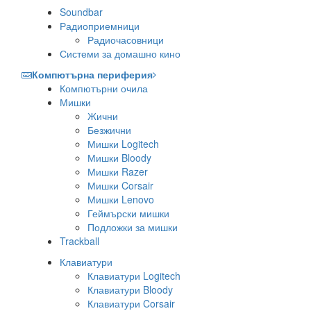
Soundbar
Радиоприемници
Радиочасовници
Системи за домашно кино
Компютърна периферия
Компютърни очила
Мишки
Жични
Безжични
Мишки Logitech
Мишки Bloody
Мишки Razer
Мишки Corsair
Мишки Lenovo
Геймърски мишки
Подложки за мишки
Trackball
Клавиатури
Клавиатури Logitech
Клавиатури Bloody
Клавиатури Corsair