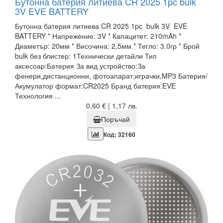
Бутонна батерия литиева CR 2025 1pc bulk
3V EVE BATTERY
Бутонна батерия литиева CR 2025 1pc bulk 3V EVE
BATTERY * Напрежение: 3V * Капацитет: 210mAh *
Диаметър: 20мм * Височина: 2,5мм * Тегло: 3.0гр * Брой
bulk без блистер: 1Технически детайли Тип
аксесоар:Батерия За вид устройство:За
фенери,дистанционни, фотоапарат,играчки,MP3 Батерия/
Акумулатор формат:CR2025 Бранд батерия:EVE
Технология ...
0,60 € | 1,17 лв.
Поръчай
Код: 32160