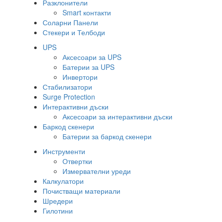
Разклонители
Smart контакти
Соларни Панели
Стекери и Телбоди
UPS
Аксесоари за UPS
Батерии за UPS
Инвертори
Стабилизатори
Surge Protection
Интерактивни дъски
Аксесоари за интерактивни дъски
Баркод скенери
Батерии за баркод скенери
Инструменти
Отвертки
Измервателни уреди
Калкулатори
Почистващи материали
Шредери
Гилотини