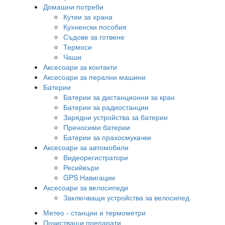
Домашни потреби
Кутии за храна
Кухненски пособия
Съдове за готвене
Термоси
Чаши
Аксесоари за контакти
Аксесоари за перални машини
Батерии
Батерии за дистанционни за кран
Батерии за радиостанции
Зарядни устройства за батерии
Преносими батерии
Батерии за прахосмукачки
Аксесоари за автомобили
Видеорегистратори
Ресийвъри
GPS Навигации
Аксесоари за велосипеди
Заключващи устройства за велосипед
Метео - станции и термометри
Почистващи препарати