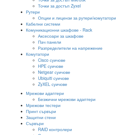
Точки за достъп Zyxel
Рутери
Опции и лицензи за рутери/комутатори
Кабелни системи
Комуникационни шкафове - Rack
Аксесоари за шкафове
Пач панели
Разпределители на напрежение
Комутатори
Cisco суичове
HPE суичове
Netgear суичове
Ubiquiti суичове
ZyXEL суичове
Мрежови адаптери
Безжични мрежови адаптери
Мрежови тестери
Принт сървъри
Защитни стени
Сървъри
RAID контролери