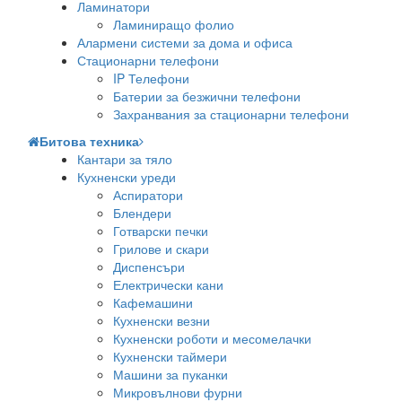
Ламинатори
Ламиниращо фолио
Алармени системи за дома и офиса
Стационарни телефони
IP Телефони
Батерии за безжични телефони
Захранвания за стационарни телефони
Битова техника
Кантари за тяло
Кухненски уреди
Аспиратори
Блендери
Готварски печки
Грилове и скари
Диспенсъри
Електрически кани
Кафемашини
Кухненски везни
Кухненски роботи и месомелачки
Кухненски таймери
Машини за пуканки
Микровълнови фурни