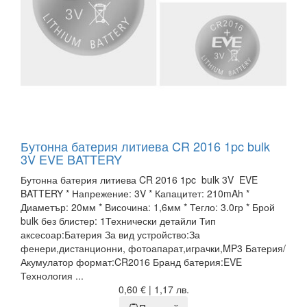
Бутонна батерия литиева CR 2016 1pc bulk
3V EVE BATTERY
Бутонна батерия литиева CR 2016 1pc bulk 3V EVE
BATTERY * Напрежение: 3V * Капацитет: 210mAh *
Диаметър: 20мм * Височина: 1,6мм * Тегло: 3.0гр * Брой
bulk без блистер: 1Технически детайли Тип
аксесоар:Батерия За вид устройство:За
фенери,дистанционни, фотоапарат,играчки,MP3 Батерия/
Акумулатор формат:CR2016 Бранд батерия:EVE
Технология ...
0,60 € | 1,17 лв.