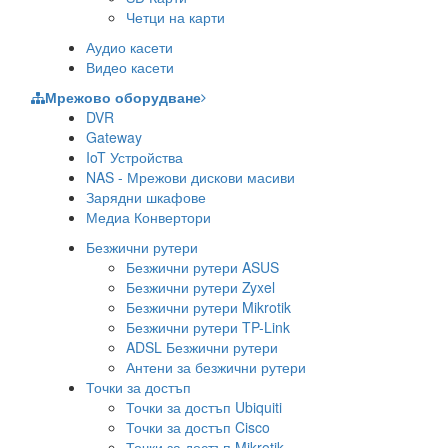
Четци на карти
Аудио касети
Видео касети
Мрежово оборудване
DVR
Gateway
IoT Устройства
NAS - Мрежови дискови масиви
Зарядни шкафове
Медиа Конвертори
Безжични рутери
Безжични рутери ASUS
Безжични рутери Zyxel
Безжични рутери Mikrotik
Безжични рутери TP-Link
ADSL Безжични рутери
Антени за безжични рутери
Точки за достъп
Точки за достъп Ubiquiti
Точки за достъп Cisco
Точки за достъп Mikrotik