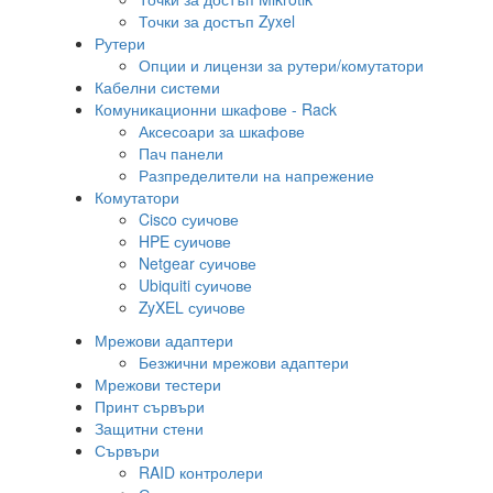
Точки за достъп Zyxel
Рутери
Опции и лицензи за рутери/комутатори
Кабелни системи
Комуникационни шкафове - Rack
Аксесоари за шкафове
Пач панели
Разпределители на напрежение
Комутатори
Cisco суичове
HPE суичове
Netgear суичове
Ubiquiti суичове
ZyXEL суичове
Мрежови адаптери
Безжични мрежови адаптери
Мрежови тестери
Принт сървъри
Защитни стени
Сървъри
RAID контролери