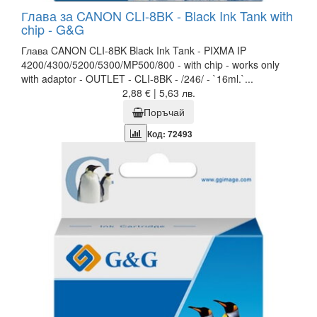
Глава за CANON CLI-8BK - Black Ink Tank with
chip - G&G
Глава CANON CLI-8BK Black Ink Tank - PIXMA IP
4200/4300/5200/5300/MP500/800 - with chip - works only
with adaptor - OUTLET - CLI-8BK - /246/ - `16ml.`...
2,88 € | 5,63 лв.
Поръчай
Код: 72493