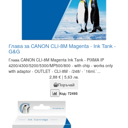
Глава за CANON CLI-8M Magenta - Ink Tank -
G&G
Глава CANON CLI-8M Magenta Ink Tank - PIXMA IP
4200/4300/5200/5300/MP500/800 - with chip - works only
with adaptor - OUTLET - CLI-8M - /248/ - `16ml.`...
2,88 € | 5,63 лв.
Поръчай
Код: 72495