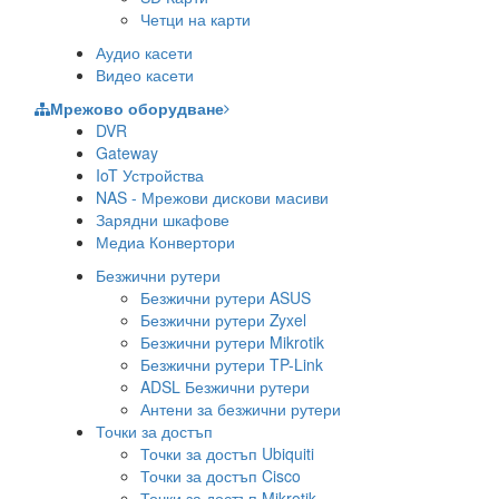
Четци на карти
Аудио касети
Видео касети
Мрежово оборудване
DVR
Gateway
IoT Устройства
NAS - Мрежови дискови масиви
Зарядни шкафове
Медиа Конвертори
Безжични рутери
Безжични рутери ASUS
Безжични рутери Zyxel
Безжични рутери Mikrotik
Безжични рутери TP-Link
ADSL Безжични рутери
Антени за безжични рутери
Точки за достъп
Точки за достъп Ubiquiti
Точки за достъп Cisco
Точки за достъп Mikrotik