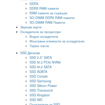
DDR4
DDR5 RAM памети
RAM памети за сървъри
SO-DIMM DDR5 RAM памети
SO-DIMM RAM Памети
Звукови карти
Охладители за процесори
Водни охладители
Монтажни елементи за охладители
Термо пасти
SSD Дискове
SSD 2.5" SATA
SSD М.2 PCIe NVMe
SSD М.2 SATA
SSD ADATA
SSD Corsair
SSD Samsung
SSD Silicon Power
SSD Transcend
SSD Kingston
SSD WD
Охладители за SSD