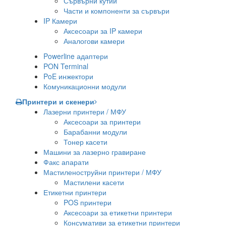
Сървърни кутии
Части и компоненти за сървъри
IP Камери
Аксесоари за IP камери
Аналогови камери
Powerline адаптери
PON Terminal
PoE инжектори
Комуникационни модули
Принтери и скенери
Лазерни принтери / МФУ
Аксесоари за принтери
Барабанни модули
Тонер касети
Машини за лазерно гравиране
Факс апарати
Мастиленоструйни принтери / МФУ
Мастилени касети
Етикетни принтери
POS принтери
Аксесоари за етикетни принтери
Консумативи за етикетни принтери