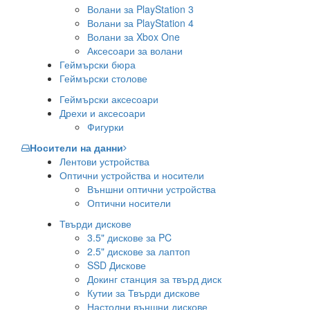
Волани за PlayStation 3
Волани за PlayStation 4
Волани за Xbox One
Аксесоари за волани
Геймърски бюра
Геймърски столове
Геймърски аксесоари
Дрехи и аксесоари
Фигурки
Носители на данни
Лентови устройства
Оптични устройства и носители
Външни оптични устройства
Оптични носители
Твърди дискове
3.5" дискове за PC
2.5" дискове за лаптоп
SSD Дискове
Докинг станция за твърд диск
Кутии за Твърди дискове
Настолни външни дискове