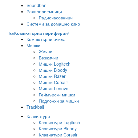
Soundbar
Радиоприемници
Радиочасовници
Системи за домашно кино
Компютърна периферия
Компютърни очила
Мишки
Жични
Безжични
Мишки Logitech
Мишки Bloody
Мишки Razer
Мишки Corsair
Мишки Lenovo
Геймърски мишки
Подложки за мишки
Trackball
Клавиатури
Клавиатури Logitech
Клавиатури Bloody
Клавиатури Corsair