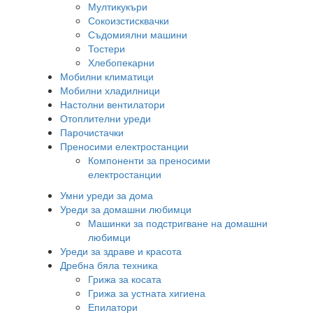
Мултикукъри
Сокоизстисквачки
Съдомиялни машини
Тостери
Хлебопекарни
Мобилни климатици
Мобилни хладилници
Настолни вентилатори
Отоплителни уреди
Парочистачки
Преносими електростанции
Компоненти за преносими
електростанции
Умни уреди за дома
Уреди за домашни любимци
Машинки за подстригване на домашни
любимци
Уреди за здраве и красота
Дребна бяла техника
Грижа за косата
Грижа за устната хигиена
Епилатори