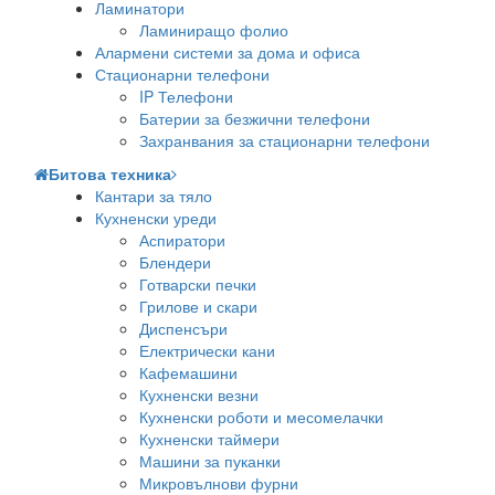
Ламинатори
Ламиниращо фолио
Алармени системи за дома и офиса
Стационарни телефони
IP Телефони
Батерии за безжични телефони
Захранвания за стационарни телефони
Битова техника
Кантари за тяло
Кухненски уреди
Аспиратори
Блендери
Готварски печки
Грилове и скари
Диспенсъри
Електрически кани
Кафемашини
Кухненски везни
Кухненски роботи и месомелачки
Кухненски таймери
Машини за пуканки
Микровълнови фурни