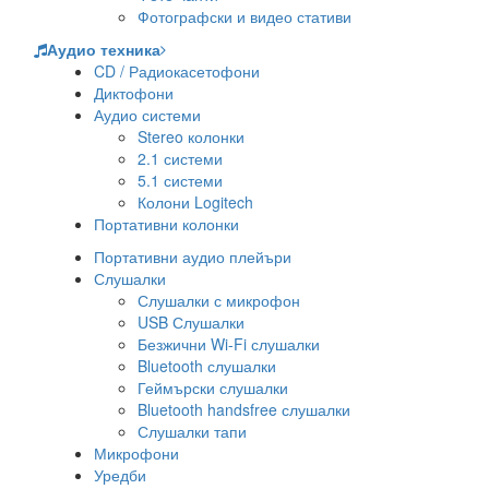
Фотографски и видео стативи
Аудио техника
CD / Радиокасетофони
Диктофони
Аудио системи
Stereo колонки
2.1 системи
5.1 системи
Колони Logitech
Портативни колонки
Портативни аудио плейъри
Слушалки
Слушалки с микрофон
USB Слушалки
Безжични Wi-Fi слушалки
Bluetooth слушалки
Геймърски слушалки
Bluetooth handsfree слушалки
Слушалки тапи
Микрофони
Уредби