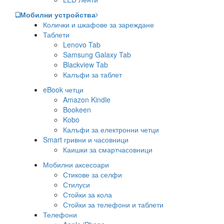
Мобилни устройства
Колички и шкафове за зареждане
Таблети
Lenovo Tab
Samsung Galaxy Tab
Blackview Tab
Калъфи за таблет
eBook четци
Amazon Kindle
Bookeen
Kobo
Калъфи за електронни четци
Smart гривни и часовници
Каишки за смартчасовници
Мобилни аксесоари
Стикове за селфи
Стилуси
Стойки за кола
Стойки за телефони и таблети
Телефони