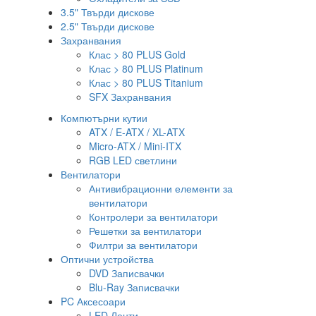
3.5" Твърди дискове
2.5" Твърди дискове
Захранвания
Клас > 80 PLUS Gold
Клас > 80 PLUS Platinum
Клас > 80 PLUS Titanium
SFX Захранвания
Компютърни кутии
ATX / E-ATX / XL-ATX
Micro-ATX / Mini-ITX
RGB LED светлини
Вентилатори
Антивибрационни елементи за
вентилатори
Контролери за вентилатори
Решетки за вентилатори
Филтри за вентилатори
Оптични устройства
DVD Записвачки
Blu-Ray Записвачки
PC Аксесоари
LED Ленти