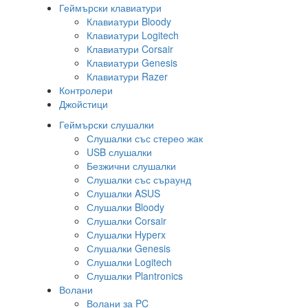
Геймърски клавиатури
Клавиатури Bloody
Клавиатури Logitech
Клавиатури Corsair
Клавиатури Genesis
Клавиатури Razer
Контролери
Джойстици
Геймърски слушалки
Слушалки със стерео жак
USB слушалки
Безжични слушалки
Слушалки със съраунд
Слушалки ASUS
Слушалки Bloody
Слушалки Corsair
Слушалки Hyperx
Слушалки Genesis
Слушалки Logitech
Слушалки Plantronics
Волани
Волани за PC