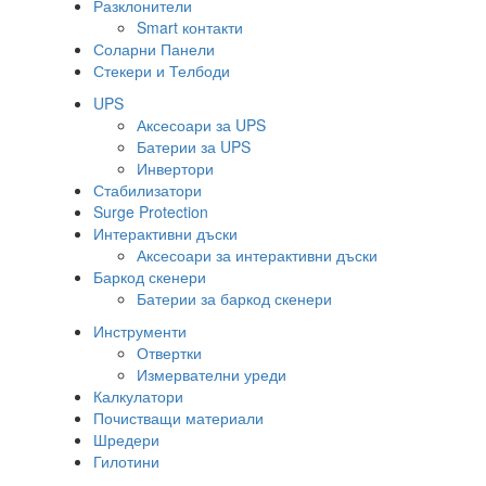
Разклонители
Smart контакти
Соларни Панели
Стекери и Телбоди
UPS
Аксесоари за UPS
Батерии за UPS
Инвертори
Стабилизатори
Surge Protection
Интерактивни дъски
Аксесоари за интерактивни дъски
Баркод скенери
Батерии за баркод скенери
Инструменти
Отвертки
Измервателни уреди
Калкулатори
Почистващи материали
Шредери
Гилотини