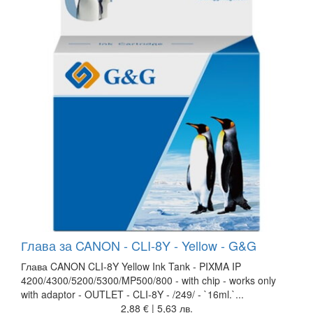
Глава за CANON - CLI-8Y - Yellow - G&G
Глава CANON CLI-8Y Yellow Ink Tank - PIXMA IP
4200/4300/5200/5300/MP500/800 - with chip - works only
with adaptor - OUTLET - CLI-8Y - /249/ - `16ml.`...
2,88 € | 5,63 лв.