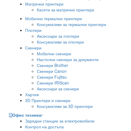
Матрични принтери
Касети за матрични принтери
Мобилни термални принтери
Консумативи за термални принтери
Плотери
Аксесоари за плотери
Консумативи за плотери
Скенери
Мобилни скенери
Настолни скенери за документи
Скенери Brother
Скенери Canon
Скенери Fujitsu
Скенери IRIScan
Аксесоари за скенери
Хартия
3D Принтери и скенери
Консумативи за 3D принтери
Офис техника
Зарядни станции за електромобили
Контрол на достъпа