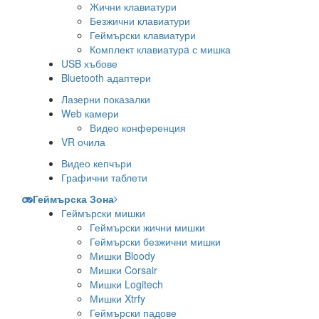
Жични клавиатури
Безжични клавиатури
Геймърски клавиатури
Комплект клавиатурa с мишка
USB хъбове
Bluetooth адаптери
Лазерни показалки
Web камери
Видео конференция
VR очила
Видео кепчъри
Графични таблети
Геймърска Зона
Геймърски мишки
Геймърски жични мишки
Геймърски безжични мишки
Мишки Bloody
Мишки Corsair
Мишки Logitech
Мишки Xtrfy
Геймърски падове