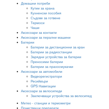
Домашни потреби
Кутии за храна
Кухненски пособия
Съдове за готвене
Термоси
Чаши
Аксесоари за контакти
Аксесоари за перални машини
Батерии
Батерии за дистанционни за кран
Батерии за радиостанции
Зарядни устройства за батерии
Преносими батерии
Батерии за прахосмукачки
Аксесоари за автомобили
Видеорегистратори
Ресийвъри
GPS Навигации
Аксесоари за велосипеди
Заключващи устройства за велосипед
Метео - станции и термометри
Почистващи препарати