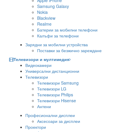
Apple iPhone
Samsung Galaxy
Nokia
Blackview
Realme
Батерии за мобилни телефони
Калъфи за телефони
Зарядни за мобилни устройства
Поставки за безжично зареждане
Телевизори и мултимедия
Видеокамери
Универсални дистанционни
Телевизори
Телевизори Samsung
Телевизори LG
Телевизори Philips
Телевизори Hisense
Антени
Професионални дисплеи
Аксесоари за дисплеи
Проектори