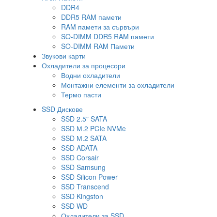
DDR4
DDR5 RAM памети
RAM памети за сървъри
SO-DIMM DDR5 RAM памети
SO-DIMM RAM Памети
Звукови карти
Охладители за процесори
Водни охладители
Монтажни елементи за охладители
Термо пасти
SSD Дискове
SSD 2.5" SATA
SSD М.2 PCIe NVMe
SSD М.2 SATA
SSD ADATA
SSD Corsair
SSD Samsung
SSD Silicon Power
SSD Transcend
SSD Kingston
SSD WD
Охладители за SSD