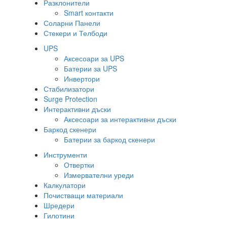
Разклонители
Smart контакти
Соларни Панели
Стекери и Телбоди
UPS
Аксесоари за UPS
Батерии за UPS
Инвертори
Стабилизатори
Surge Protection
Интерактивни дъски
Аксесоари за интерактивни дъски
Баркод скенери
Батерии за баркод скенери
Инструменти
Отвертки
Измервателни уреди
Калкулатори
Почистващи материали
Шредери
Гилотини