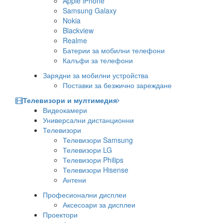
Apple iPhone
Samsung Galaxy
Nokia
Blackview
Realme
Батерии за мобилни телефони
Калъфи за телефони
Зарядни за мобилни устройства
Поставки за безжично зареждане
Телевизори и мултимедия
Видеокамери
Универсални дистанционни
Телевизори
Телевизори Samsung
Телевизори LG
Телевизори Philips
Телевизори Hisense
Антени
Професионални дисплеи
Аксесоари за дисплеи
Проектори