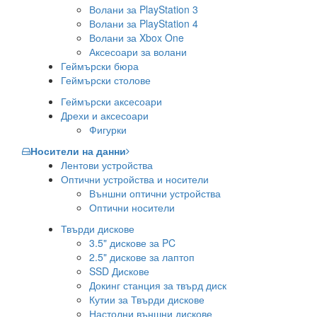
Волани за PlayStation 3
Волани за PlayStation 4
Волани за Xbox One
Аксесоари за волани
Геймърски бюра
Геймърски столове
Геймърски аксесоари
Дрехи и аксесоари
Фигурки
Носители на данни
Лентови устройства
Оптични устройства и носители
Външни оптични устройства
Оптични носители
Твърди дискове
3.5" дискове за PC
2.5" дискове за лаптоп
SSD Дискове
Докинг станция за твърд диск
Кутии за Твърди дискове
Настолни външни дискове