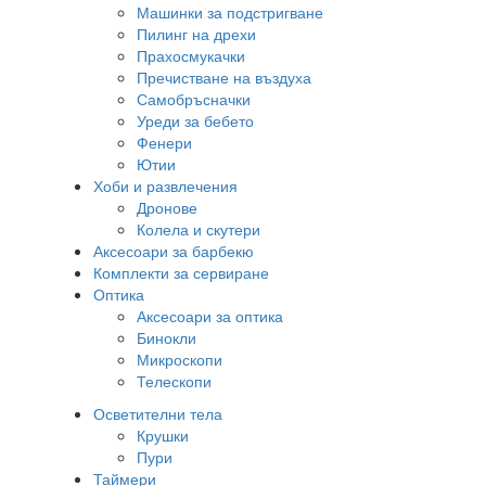
Машинки за подстригване
Пилинг на дрехи
Прахосмукачки
Пречистване на въздуха
Самобръсначки
Уреди за бебето
Фенери
Ютии
Хоби и развлечения
Дронове
Колела и скутери
Аксесоари за барбекю
Комплекти за сервиране
Оптика
Аксесоари за оптика
Бинокли
Микроскопи
Телескопи
Осветителни тела
Крушки
Пури
Таймери