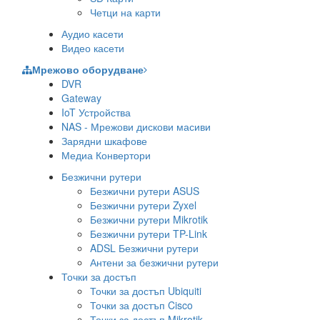
Четци на карти
Аудио касети
Видео касети
Мрежово оборудване
DVR
Gateway
IoT Устройства
NAS - Мрежови дискови масиви
Зарядни шкафове
Медиа Конвертори
Безжични рутери
Безжични рутери ASUS
Безжични рутери Zyxel
Безжични рутери Mikrotik
Безжични рутери TP-Link
ADSL Безжични рутери
Антени за безжични рутери
Точки за достъп
Точки за достъп Ubiquiti
Точки за достъп Cisco
Точки за достъп Mikrotik