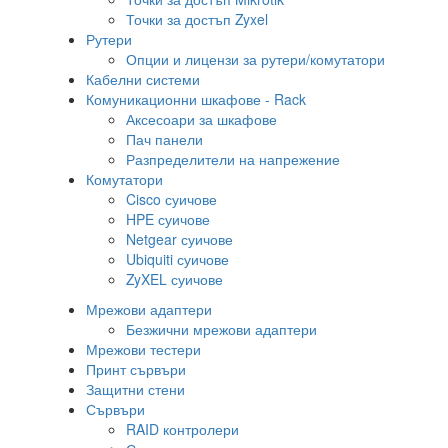
Точки за достъп Zyxel
Рутери
Опции и лицензи за рутери/комутатори
Кабелни системи
Комуникационни шкафове - Rack
Аксесоари за шкафове
Пач панели
Разпределители на напрежение
Комутатори
Cisco суичове
HPE суичове
Netgear суичове
Ubiquiti суичове
ZyXEL суичове
Мрежови адаптери
Безжични мрежови адаптери
Мрежови тестери
Принт сървъри
Защитни стени
Сървъри
RAID контролери