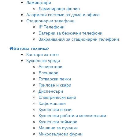
Ламинатори
Ламиниращо фолио
Алармени системи за дома и офиса
Стационарни телефони
IP Телефони
Батерии за безжични телефони
Захранвания за стационарни телефони
Битова техника
Кантари за тяло
Кухненски уреди
Аспиратори
Блендери
Готварски печки
Грилове и скари
Диспенсъри
Електрически кани
Кафемашини
Кухненски везни
Кухненски роботи и месомелачки
Кухненски таймери
Машини за пуканки
Микровълнови фурни