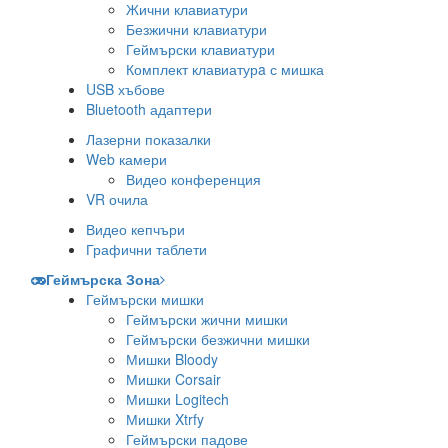
Жични клавиатури
Безжични клавиатури
Геймърски клавиатури
Комплект клавиатурa с мишка
USB хъбове
Bluetooth адаптери
Лазерни показалки
Web камери
Видео конференция
VR очила
Видео кепчъри
Графични таблети
Геймърска Зона
Геймърски мишки
Геймърски жични мишки
Геймърски безжични мишки
Мишки Bloody
Мишки Corsair
Мишки Logitech
Мишки Xtrfy
Геймърски падове