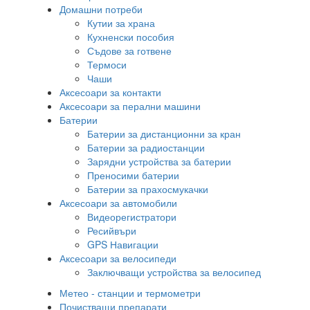
Домашни потреби
Кутии за храна
Кухненски пособия
Съдове за готвене
Термоси
Чаши
Аксесоари за контакти
Аксесоари за перални машини
Батерии
Батерии за дистанционни за кран
Батерии за радиостанции
Зарядни устройства за батерии
Преносими батерии
Батерии за прахосмукачки
Аксесоари за автомобили
Видеорегистратори
Ресийвъри
GPS Навигации
Аксесоари за велосипеди
Заключващи устройства за велосипед
Метео - станции и термометри
Почистващи препарати