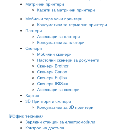
Матрични принтери
Касети за матрични принтери
Мобилни термални принтери
Консумативи за термални принтери
Плотери
Аксесоари за плотери
Консумативи за плотери
Скенери
Мобилни скенери
Настолни скенери за документи
Скенери Brother
Скенери Canon
Скенери Fujitsu
Скенери IRIScan
Аксесоари за скенери
Хартия
3D Принтери и скенери
Консумативи за 3D принтери
Офис техника
Зарядни станции за електромобили
Контрол на достъпа