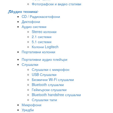
Фотографски и видео стативи
Аудио техника
CD / Радиокасетофони
Диктофони
Аудио системи
Stereo колонки
2.1 системи
5.1 системи
Колони Logitech
Портативни колонки
Портативни аудио плейъри
Слушалки
Слушалки с микрофон
USB Слушалки
Безжични Wi-Fi слушалки
Bluetooth слушалки
Геймърски слушалки
Bluetooth handsfree слушалки
Слушалки тапи
Микрофони
Уредби