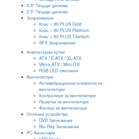
3.5" Твърди дискове
2.5" Твърди дискове
Захранвания
Клас > 80 PLUS Gold
Клас > 80 PLUS Platinum
Клас > 80 PLUS Titanium
SFX Захранвания
Компютърни кутии
ATX / E-ATX / XL-ATX
Micro-ATX / Mini-ITX
RGB LED светлини
Вентилатори
Антивибрационни елементи за
вентилатори
Контролери за вентилатори
Решетки за вентилатори
Филтри за вентилатори
Оптични устройства
DVD Записвачки
Blu-Ray Записвачки
PC Аксесоари
LED Ленти