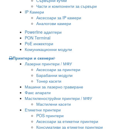
Сървърни кутии
Части и компоненти за сървъри
IP Камери
Аксесоари за IP камери
Аналогови камери
Powerline адаптери
PON Terminal
PoE инжектори
Комуникационни модули
Принтери и скенери
Лазерни принтери / МФУ
Аксесоари за принтери
Барабанни модули
Тонер касети
Машини за лазерно гравиране
Факс апарати
Мастиленоструйни принтери / МФУ
Мастилени касети
Етикетни принтери
POS принтери
Аксесоари за етикетни принтери
Консумативи за етикетни принтери