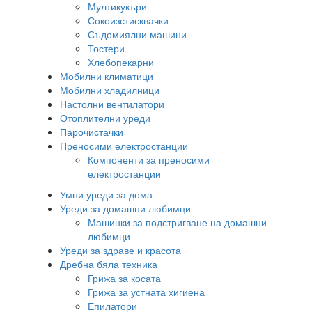
Мултикукъри
Сокоизстисквачки
Съдомиялни машини
Тостери
Хлебопекарни
Мобилни климатици
Мобилни хладилници
Настолни вентилатори
Отоплителни уреди
Парочистачки
Преносими електростанции
Компоненти за преносими
електростанции
Умни уреди за дома
Уреди за домашни любимци
Машинки за подстригване на домашни
любимци
Уреди за здраве и красота
Дребна бяла техника
Грижа за косата
Грижа за устната хигиена
Епилатори