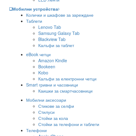
Мобилни устройства
Колички и шкафове за зареждане
Таблети
Lenovo Tab
Samsung Galaxy Tab
Blackview Tab
Калъфи за таблет
eBook четци
Amazon Kindle
Bookeen
Kobo
Калъфи за електронни четци
Smart гривни и часовници
Каишки за смартчасовници
Мобилни аксесоари
Стикове за селфи
Стилуси
Стойки за кола
Стойки за телефони и таблети
Телефони