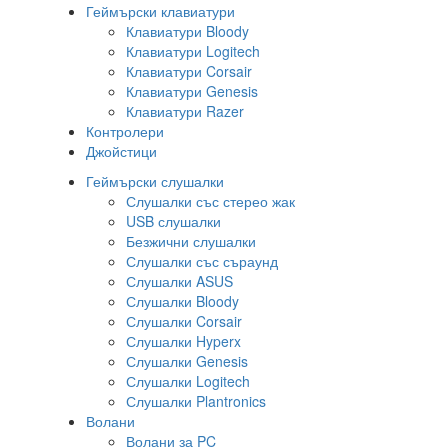
Геймърски клавиатури
Клавиатури Bloody
Клавиатури Logitech
Клавиатури Corsair
Клавиатури Genesis
Клавиатури Razer
Контролери
Джойстици
Геймърски слушалки
Слушалки със стерео жак
USB слушалки
Безжични слушалки
Слушалки със съраунд
Слушалки ASUS
Слушалки Bloody
Слушалки Corsair
Слушалки Hyperx
Слушалки Genesis
Слушалки Logitech
Слушалки Plantronics
Волани
Волани за PC