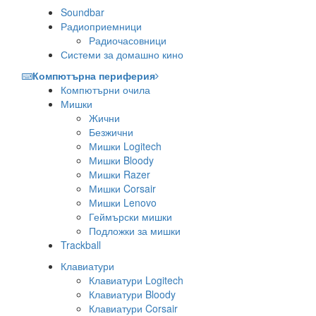
Soundbar
Радиоприемници
Радиочасовници
Системи за домашно кино
Компютърна периферия
Компютърни очила
Мишки
Жични
Безжични
Мишки Logitech
Мишки Bloody
Мишки Razer
Мишки Corsair
Мишки Lenovo
Геймърски мишки
Подложки за мишки
Trackball
Клавиатури
Клавиатури Logitech
Клавиатури Bloody
Клавиатури Corsair