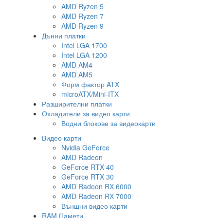
AMD Ryzen 5
AMD Ryzen 7
AMD Ryzen 9
Дънни платки
Intel LGA 1700
Intel LGA 1200
AMD AM4
AMD AM5
Форм фактор ATX
microATX/Mini-ITX
Разширителни платки
Охладители за видео карти
Водни блокове за видеокарти
Видео карти
Nvidia GeForce
AMD Radeon
GeForce RTX 40
GeForce RTX 30
AMD Radeon RX 6000
AMD Radeon RX 7000
Външни видео карти
RAM Памети