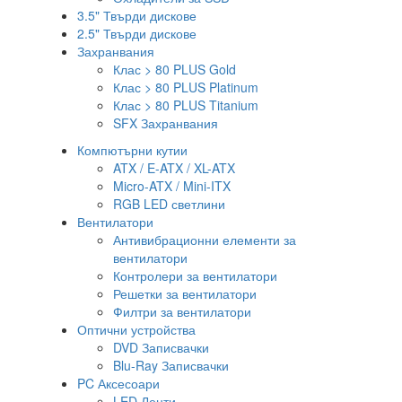
3.5" Твърди дискове
2.5" Твърди дискове
Захранвания
Клас > 80 PLUS Gold
Клас > 80 PLUS Platinum
Клас > 80 PLUS Titanium
SFX Захранвания
Компютърни кутии
ATX / E-ATX / XL-ATX
Micro-ATX / Mini-ITX
RGB LED светлини
Вентилатори
Антивибрационни елементи за
вентилатори
Контролери за вентилатори
Решетки за вентилатори
Филтри за вентилатори
Оптични устройства
DVD Записвачки
Blu-Ray Записвачки
PC Аксесоари
LED Ленти