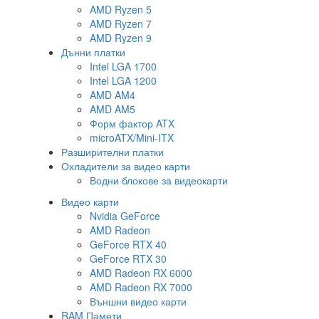
AMD Ryzen 5
AMD Ryzen 7
AMD Ryzen 9
Дънни платки
Intel LGA 1700
Intel LGA 1200
AMD AM4
AMD AM5
Форм фактор ATX
microATX/Mini-ITX
Разширителни платки
Охладители за видео карти
Водни блокове за видеокарти
Видео карти
Nvidia GeForce
AMD Radeon
GeForce RTX 40
GeForce RTX 30
AMD Radeon RX 6000
AMD Radeon RX 7000
Външни видео карти
RAM Памети