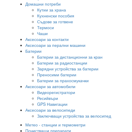
Домашни потреби
Кутии за храна
Кухненски пособия
Съдове за готвене
Термоси
Чаши
Аксесоари за контакти
Аксесоари за перални машини
Батерии
Батерии за дистанционни за кран
Батерии за радиостанции
Зарядни устройства за батерии
Преносими батерии
Батерии за прахосмукачки
Аксесоари за автомобили
Видеорегистратори
Ресийвъри
GPS Навигации
Аксесоари за велосипеди
Заключващи устройства за велосипед
Метео - станции и термометри
Почистващи препарати