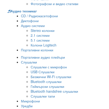
Фотографски и видео стативи
Аудио техника
CD / Радиокасетофони
Диктофони
Аудио системи
Stereo колонки
2.1 системи
5.1 системи
Колони Logitech
Портативни колонки
Портативни аудио плейъри
Слушалки
Слушалки с микрофон
USB Слушалки
Безжични Wi-Fi слушалки
Bluetooth слушалки
Геймърски слушалки
Bluetooth handsfree слушалки
Слушалки тапи
Микрофони
Уредби