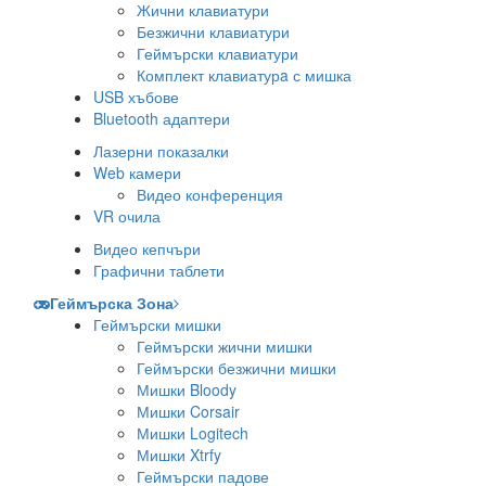
Жични клавиатури
Безжични клавиатури
Геймърски клавиатури
Комплект клавиатурa с мишка
USB хъбове
Bluetooth адаптери
Лазерни показалки
Web камери
Видео конференция
VR очила
Видео кепчъри
Графични таблети
Геймърска Зона
Геймърски мишки
Геймърски жични мишки
Геймърски безжични мишки
Мишки Bloody
Мишки Corsair
Мишки Logitech
Мишки Xtrfy
Геймърски падове