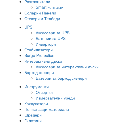
Разклонители
Smart контакти
Соларни Панели
Стекери и Телбоди
UPS
Аксесоари за UPS
Батерии за UPS
Инвертори
Стабилизатори
Surge Protection
Интерактивни дъски
Аксесоари за интерактивни дъски
Баркод скенери
Батерии за баркод скенери
Инструменти
Отвертки
Измервателни уреди
Калкулатори
Почистващи материали
Шредери
Гилотини