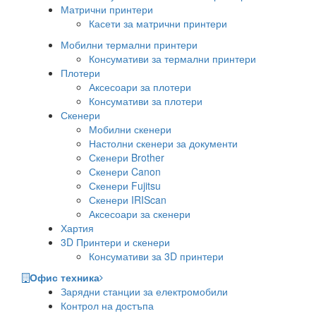
Матрични принтери
Касети за матрични принтери
Мобилни термални принтери
Консумативи за термални принтери
Плотери
Аксесоари за плотери
Консумативи за плотери
Скенери
Мобилни скенери
Настолни скенери за документи
Скенери Brother
Скенери Canon
Скенери Fujitsu
Скенери IRIScan
Аксесоари за скенери
Хартия
3D Принтери и скенери
Консумативи за 3D принтери
Офис техника
Зарядни станции за електромобили
Контрол на достъпа