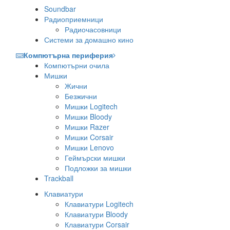
Soundbar
Радиоприемници
Радиочасовници
Системи за домашно кино
Компютърна периферия
Компютърни очила
Мишки
Жични
Безжични
Мишки Logitech
Мишки Bloody
Мишки Razer
Мишки Corsair
Мишки Lenovo
Геймърски мишки
Подложки за мишки
Trackball
Клавиатури
Клавиатури Logitech
Клавиатури Bloody
Клавиатури Corsair