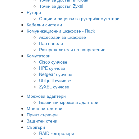
Точки за достъп Zyxel
Рутери
Опции и лицензи за рутери/комутатори
Кабелни системи
Комуникационни шкафове - Rack
Аксесоари за шкафове
Пач панели
Разпределители на напрежение
Комутатори
Cisco суичове
HPE суичове
Netgear суичове
Ubiquiti суичове
ZyXEL суичове
Мрежови адаптери
Безжични мрежови адаптери
Мрежови тестери
Принт сървъри
Защитни стени
Сървъри
RAID контролери