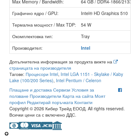
Max Memory / Bandwidth:
64 GB / DDR4-1866/2133, DD
Графично ядро / GPU:
Intel® HD Graphics 510
Термална мощност / Max TDP:
54 W
Окомплектовка тип:
Tray
Производител:
Intel
Допълнителна информация за продукта вижте на
страницата на производителя
Тагове:
Процесори Intel
,
Intel LGA 1151 - Skylake / Kaby
Lake (100/200 Series)
,
Intel Pentium / Celeron
Плащане и доставка
Сервизи
Условия за
ползване
Производители
Карта на сайта
Моят
профил
Редактирай поръчката
Контакти
Copyright © 2026 Кибер Трейд ЕООД. All rights reserved.
Всички цени са с включено ДДС.