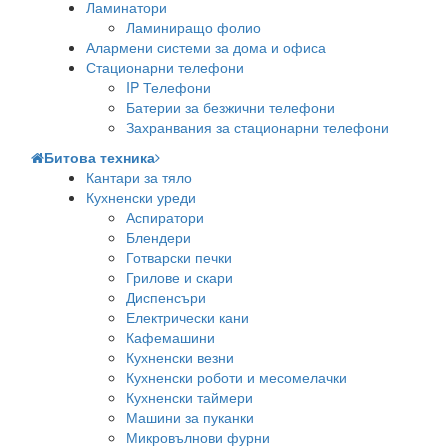
Ламинатори
Ламиниращо фолио
Алармени системи за дома и офиса
Стационарни телефони
IP Телефони
Батерии за безжични телефони
Захранвания за стационарни телефони
Битова техника
Кантари за тяло
Кухненски уреди
Аспиратори
Блендери
Готварски печки
Грилове и скари
Диспенсъри
Електрически кани
Кафемашини
Кухненски везни
Кухненски роботи и месомелачки
Кухненски таймери
Машини за пуканки
Микровълнови фурни