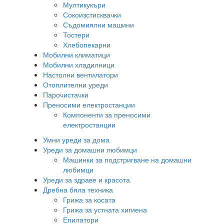
Мултикукъри
Сокоизстисквачки
Съдомиялни машини
Тостери
Хлебопекарни
Мобилни климатици
Мобилни хладилници
Настолни вентилатори
Отоплителни уреди
Парочистачки
Преносими електростанции
Компоненти за преносими
електростанции
Умни уреди за дома
Уреди за домашни любимци
Машинки за подстригване на домашни
любимци
Уреди за здраве и красота
Дребна бяла техника
Грижа за косата
Грижа за устната хигиена
Епилатори