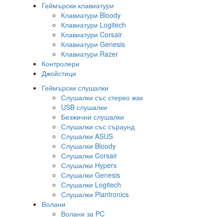
Геймърски клавиатури
Клавиатури Bloody
Клавиатури Logitech
Клавиатури Corsair
Клавиатури Genesis
Клавиатури Razer
Контролери
Джойстици
Геймърски слушалки
Слушалки със стерео жак
USB слушалки
Безжични слушалки
Слушалки със съраунд
Слушалки ASUS
Слушалки Bloody
Слушалки Corsair
Слушалки Hyperx
Слушалки Genesis
Слушалки Logitech
Слушалки Plantronics
Волани
Волани за PC