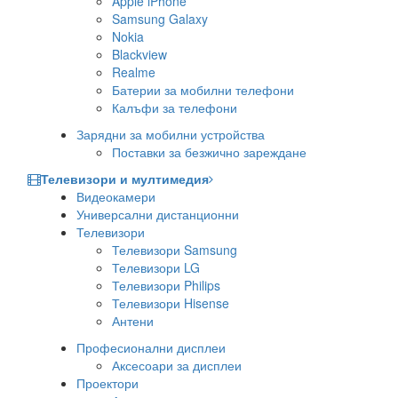
Apple iPhone
Samsung Galaxy
Nokia
Blackview
Realme
Батерии за мобилни телефони
Калъфи за телефони
Зарядни за мобилни устройства
Поставки за безжично зареждане
Телевизори и мултимедия
Видеокамери
Универсални дистанционни
Телевизори
Телевизори Samsung
Телевизори LG
Телевизори Philips
Телевизори Hisense
Антени
Професионални дисплеи
Аксесоари за дисплеи
Проектори