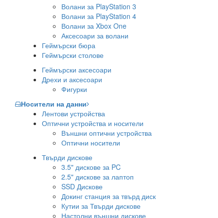
Волани за PlayStation 3
Волани за PlayStation 4
Волани за Xbox One
Аксесоари за волани
Геймърски бюра
Геймърски столове
Геймърски аксесоари
Дрехи и аксесоари
Фигурки
Носители на данни
Лентови устройства
Оптични устройства и носители
Външни оптични устройства
Оптични носители
Твърди дискове
3.5" дискове за PC
2.5" дискове за лаптоп
SSD Дискове
Докинг станция за твърд диск
Кутии за Твърди дискове
Настолни външни дискове