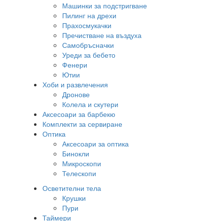
Машинки за подстригване
Пилинг на дрехи
Прахосмукачки
Пречистване на въздуха
Самобръсначки
Уреди за бебето
Фенери
Ютии
Хоби и развлечения
Дронове
Колела и скутери
Аксесоари за барбекю
Комплекти за сервиране
Оптика
Аксесоари за оптика
Бинокли
Микроскопи
Телескопи
Осветителни тела
Крушки
Пури
Таймери