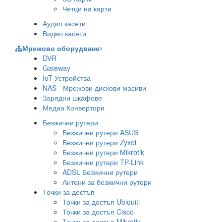
Четци на карти
Аудио касети
Видео касети
Мрежово оборудване
DVR
Gateway
IoT Устройства
NAS - Мрежови дискови масиви
Зарядни шкафове
Медиа Конвертори
Безжични рутери
Безжични рутери ASUS
Безжични рутери Zyxel
Безжични рутери Mikrotik
Безжични рутери TP-Link
ADSL Безжични рутери
Антени за безжични рутери
Точки за достъп
Точки за достъп Ubiquiti
Точки за достъп Cisco
Точки за достъп Mikrotik