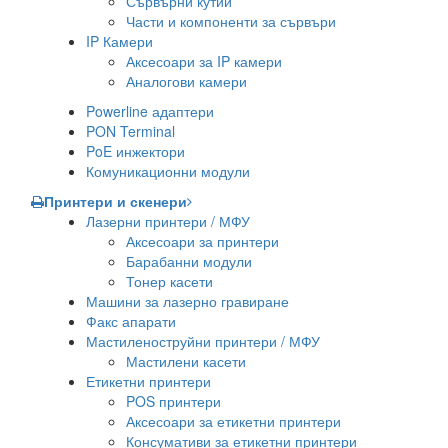
Сървърни кутии
Части и компоненти за сървъри
IP Камери
Аксесоари за IP камери
Аналогови камери
Powerline адаптери
PON Terminal
PoE инжектори
Комуникационни модули
Принтери и скенери
Лазерни принтери / МФУ
Аксесоари за принтери
Барабанни модули
Тонер касети
Машини за лазерно гравиране
Факс апарати
Мастиленоструйни принтери / МФУ
Мастилени касети
Етикетни принтери
POS принтери
Аксесоари за етикетни принтери
Консумативи за етикетни принтери