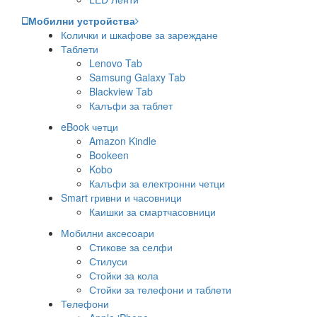
Мобилни устройства
Колички и шкафове за зареждане
Таблети
Lenovo Tab
Samsung Galaxy Tab
Blackview Tab
Калъфи за таблет
eBook четци
Amazon Kindle
Bookeen
Kobo
Калъфи за електронни четци
Smart гривни и часовници
Каишки за смартчасовници
Мобилни аксесоари
Стикове за селфи
Стилуси
Стойки за кола
Стойки за телефони и таблети
Телефони