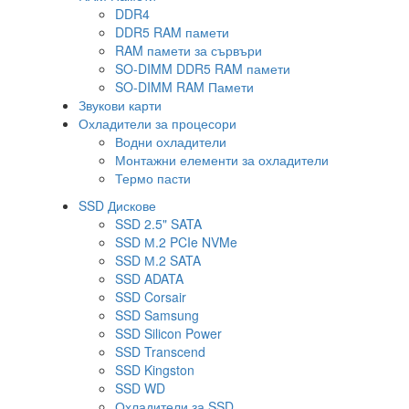
DDR4
DDR5 RAM памети
RAM памети за сървъри
SO-DIMM DDR5 RAM памети
SO-DIMM RAM Памети
Звукови карти
Охладители за процесори
Водни охладители
Монтажни елементи за охладители
Термо пасти
SSD Дискове
SSD 2.5" SATA
SSD М.2 PCIe NVMe
SSD М.2 SATA
SSD ADATA
SSD Corsair
SSD Samsung
SSD Silicon Power
SSD Transcend
SSD Kingston
SSD WD
Охладители за SSD