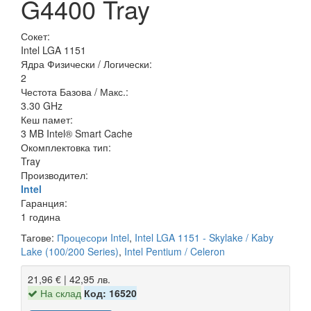
G4400 Tray
Сокет:
Intel LGA 1151
Ядра Физически / Логически:
2
Честота Базова / Макс.:
3.30 GHz
Кеш памет:
3 MB Intel® Smart Cache
Окомплектовка тип:
Tray
Производител:
Intel
Гаранция:
1 година
Тагове:
Процесори Intel
,
Intel LGA 1151 - Skylake / Kaby
Lake (100/200 Series)
,
Intel Pentium / Celeron
21,96 € | 42,95 лв.
На склад
Код: 16520