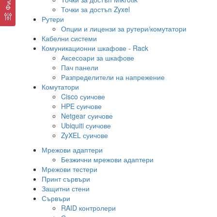
Точки за достъп Zyxel
Рутери
Опции и лицензи за рутери/комутатори
Кабелни системи
Комуникационни шкафове - Rack
Аксесоари за шкафове
Пач панели
Разпределители на напрежение
Комутатори
Cisco суичове
HPE суичове
Netgear суичове
Ubiquiti суичове
ZyXEL суичове
Мрежови адаптери
Безжични мрежови адаптери
Мрежови тестери
Принт сървъри
Защитни стени
Сървъри
RAID контролери