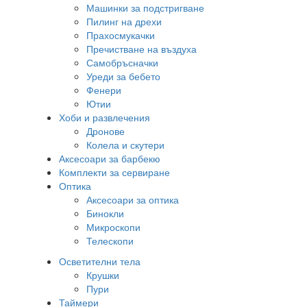
Машинки за подстригване
Пилинг на дрехи
Прахосмукачки
Пречистване на въздуха
Самобръсначки
Уреди за бебето
Фенери
Ютии
Хоби и развлечения
Дронове
Колела и скутери
Аксесоари за барбекю
Комплекти за сервиране
Оптика
Аксесоари за оптика
Бинокли
Микроскопи
Телескопи
Осветителни тела
Крушки
Пури
Таймери