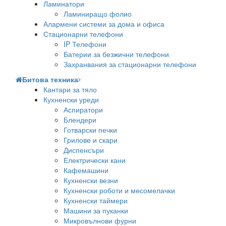
Ламинатори
Ламиниращо фолио
Алармени системи за дома и офиса
Стационарни телефони
IP Телефони
Батерии за безжични телефони
Захранвания за стационарни телефони
Битова техника
Кантари за тяло
Кухненски уреди
Аспиратори
Блендери
Готварски печки
Грилове и скари
Диспенсъри
Електрически кани
Кафемашини
Кухненски везни
Кухненски роботи и месомелачки
Кухненски таймери
Машини за пуканки
Микровълнови фурни