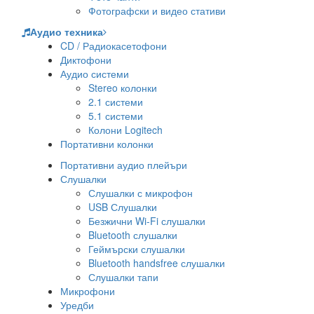
Фотографски и видео стативи
Аудио техника
CD / Радиокасетофони
Диктофони
Аудио системи
Stereo колонки
2.1 системи
5.1 системи
Колони Logitech
Портативни колонки
Портативни аудио плейъри
Слушалки
Слушалки с микрофон
USB Слушалки
Безжични Wi-Fi слушалки
Bluetooth слушалки
Геймърски слушалки
Bluetooth handsfree слушалки
Слушалки тапи
Микрофони
Уредби