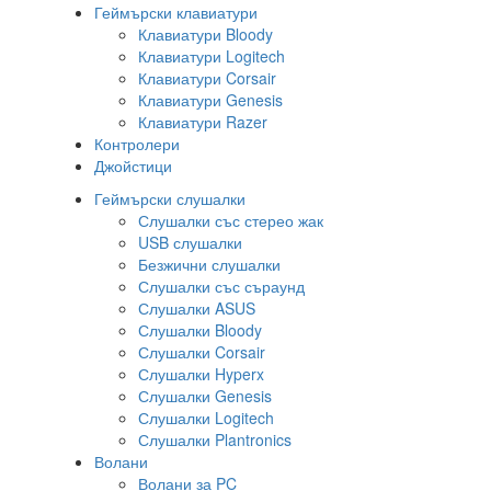
Геймърски клавиатури
Клавиатури Bloody
Клавиатури Logitech
Клавиатури Corsair
Клавиатури Genesis
Клавиатури Razer
Контролери
Джойстици
Геймърски слушалки
Слушалки със стерео жак
USB слушалки
Безжични слушалки
Слушалки със съраунд
Слушалки ASUS
Слушалки Bloody
Слушалки Corsair
Слушалки Hyperx
Слушалки Genesis
Слушалки Logitech
Слушалки Plantronics
Волани
Волани за PC