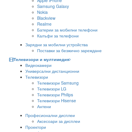
Apple iPhone
Samsung Galaxy
Nokia
Blackview
Realme
Батерии за мобилни телефони
Калъфи за телефони
Зарядни за мобилни устройства
Поставки за безжично зареждане
Телевизори и мултимедия
Видеокамери
Универсални дистанционни
Телевизори
Телевизори Samsung
Телевизори LG
Телевизори Philips
Телевизори Hisense
Антени
Професионални дисплеи
Аксесоари за дисплеи
Проектори