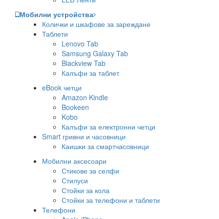
Мобилни устройства
Колички и шкафове за зареждане
Таблети
Lenovo Tab
Samsung Galaxy Tab
Blackview Tab
Калъфи за таблет
eBook четци
Amazon Kindle
Bookeen
Kobo
Калъфи за електронни четци
Smart гривни и часовници
Каишки за смартчасовници
Мобилни аксесоари
Стикове за селфи
Стилуси
Стойки за кола
Стойки за телефони и таблети
Телефони