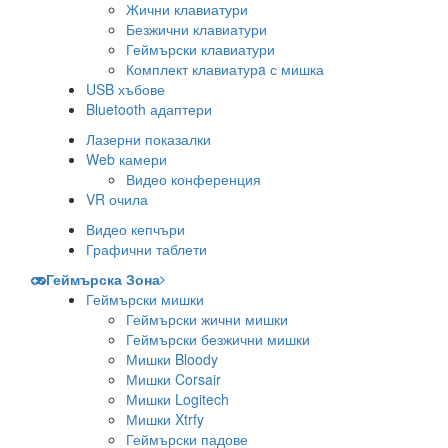
Жични клавиатури
Безжични клавиатури
Геймърски клавиатури
Комплект клавиатурa с мишка
USB хъбове
Bluetooth адаптери
Лазерни показалки
Web камери
Видео конференция
VR очила
Видео кепчъри
Графични таблети
Геймърска Зона
Геймърски мишки
Геймърски жични мишки
Геймърски безжични мишки
Мишки Bloody
Мишки Corsair
Мишки Logitech
Мишки Xtrfy
Геймърски падове