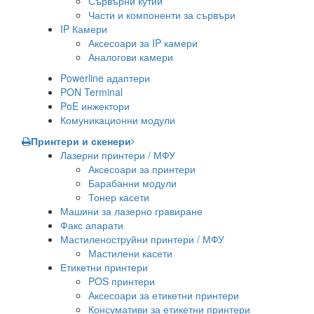
Сървърни кутии
Части и компоненти за сървъри
IP Камери
Аксесоари за IP камери
Аналогови камери
Powerline адаптери
PON Terminal
PoE инжектори
Комуникационни модули
Принтери и скенери
Лазерни принтери / МФУ
Аксесоари за принтери
Барабанни модули
Тонер касети
Машини за лазерно гравиране
Факс апарати
Мастиленоструйни принтери / МФУ
Мастилени касети
Етикетни принтери
POS принтери
Аксесоари за етикетни принтери
Консумативи за етикетни принтери