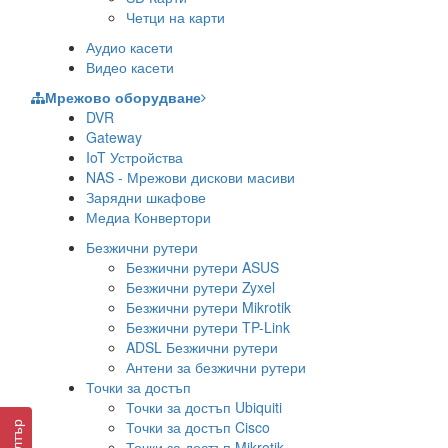
Четци на карти
Аудио касети
Видео касети
Мрежово оборудване
DVR
Gateway
IoT Устройства
NAS - Мрежови дискови масиви
Зарядни шкафове
Медиа Конвертори
Безжични рутери
Безжични рутери ASUS
Безжични рутери Zyxel
Безжични рутери Mikrotik
Безжични рутери TP-Link
ADSL Безжични рутери
Антени за безжични рутери
Точки за достъп
Точки за достъп Ubiquiti
Точки за достъп Cisco
Филтър
Точки за достъп Mikrotik