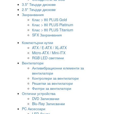
3.5" Твърди дискове
2.5" Твърди дискове
Захранвания
Клас > 80 PLUS Gold
Клас > 80 PLUS Platinum
Клас > 80 PLUS Titanium
SFX Захранвания
Компютърни кутии
ATX / E-ATX / XL-ATX
Micro-ATX / Mini-ITX
RGB LED светлини
Вентилатори
Антивибрационни елементи за
вентилатори
Контролери за вентилатори
Решетки за вентилатори
Филтри за вентилатори
Оптични устройства
DVD Записвачки
Blu-Ray Записвачки
PC Аксесоари
LED Ленти