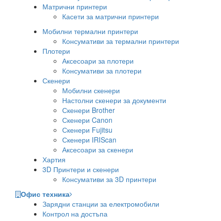
Матрични принтери
Касети за матрични принтери
Мобилни термални принтери
Консумативи за термални принтери
Плотери
Аксесоари за плотери
Консумативи за плотери
Скенери
Мобилни скенери
Настолни скенери за документи
Скенери Brother
Скенери Canon
Скенери Fujitsu
Скенери IRIScan
Аксесоари за скенери
Хартия
3D Принтери и скенери
Консумативи за 3D принтери
Офис техника
Зарядни станции за електромобили
Контрол на достъпа