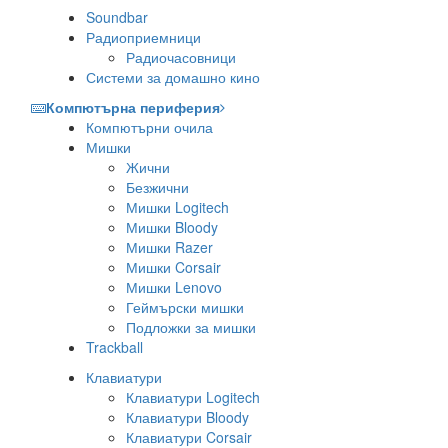
Soundbar
Радиоприемници
Радиочасовници
Системи за домашно кино
Компютърна периферия
Компютърни очила
Мишки
Жични
Безжични
Мишки Logitech
Мишки Bloody
Мишки Razer
Мишки Corsair
Мишки Lenovo
Геймърски мишки
Подложки за мишки
Trackball
Клавиатури
Клавиатури Logitech
Клавиатури Bloody
Клавиатури Corsair