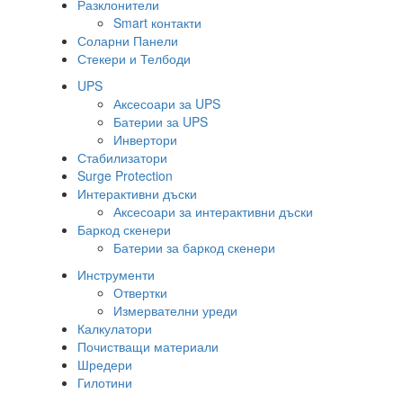
Разклонители
Smart контакти
Соларни Панели
Стекери и Телбоди
UPS
Аксесоари за UPS
Батерии за UPS
Инвертори
Стабилизатори
Surge Protection
Интерактивни дъски
Аксесоари за интерактивни дъски
Баркод скенери
Батерии за баркод скенери
Инструменти
Отвертки
Измервателни уреди
Калкулатори
Почистващи материали
Шредери
Гилотини