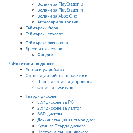
Волани за PlayStation 3
Волани за PlayStation 4
Волани за Xbox One
Аксесоари за волани
Геймърски бюра
Геймърски столове
Геймърски аксесоари
Дрехи и аксесоари
Фигурки
Носители на данни
Лентови устройства
Оптични устройства и носители
Външни оптични устройства
Оптични носители
Твърди дискове
3.5" дискове за PC
2.5" дискове за лаптоп
SSD Дискове
Докинг станция за твърд диск
Кутии за Твърди дискове
Настолни външни дискове