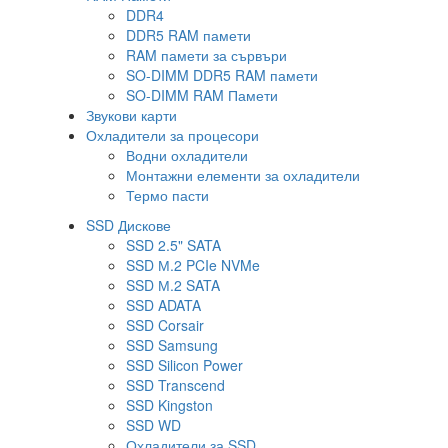
DDR4
DDR5 RAM памети
RAM памети за сървъри
SO-DIMM DDR5 RAM памети
SO-DIMM RAM Памети
Звукови карти
Охладители за процесори
Водни охладители
Монтажни елементи за охладители
Термо пасти
SSD Дискове
SSD 2.5" SATA
SSD М.2 PCIe NVMe
SSD М.2 SATA
SSD ADATA
SSD Corsair
SSD Samsung
SSD Silicon Power
SSD Transcend
SSD Kingston
SSD WD
Охладители за SSD