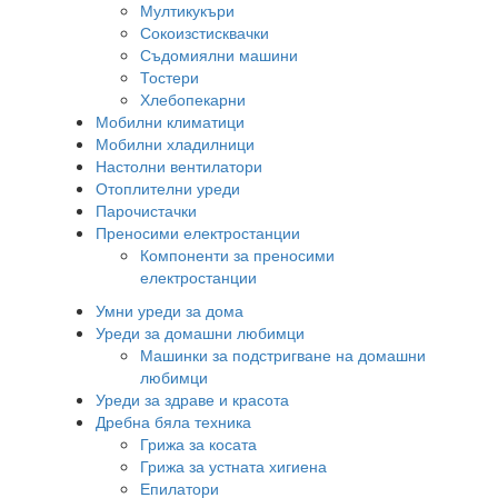
Мултикукъри
Сокоизстисквачки
Съдомиялни машини
Тостери
Хлебопекарни
Мобилни климатици
Мобилни хладилници
Настолни вентилатори
Отоплителни уреди
Парочистачки
Преносими електростанции
Компоненти за преносими
електростанции
Умни уреди за дома
Уреди за домашни любимци
Машинки за подстригване на домашни
любимци
Уреди за здраве и красота
Дребна бяла техника
Грижа за косата
Грижа за устната хигиена
Епилатори