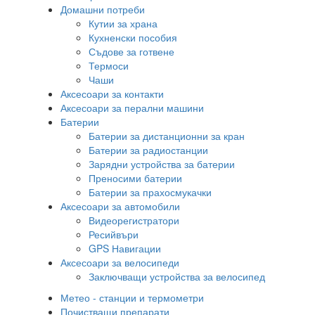
Домашни потреби
Кутии за храна
Кухненски пособия
Съдове за готвене
Термоси
Чаши
Аксесоари за контакти
Аксесоари за перални машини
Батерии
Батерии за дистанционни за кран
Батерии за радиостанции
Зарядни устройства за батерии
Преносими батерии
Батерии за прахосмукачки
Аксесоари за автомобили
Видеорегистратори
Ресийвъри
GPS Навигации
Аксесоари за велосипеди
Заключващи устройства за велосипед
Метео - станции и термометри
Почистващи препарати