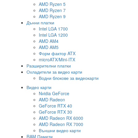
AMD Ryzen 5
AMD Ryzen 7
AMD Ryzen 9
Дънни платки
Intel LGA 1700
Intel LGA 1200
AMD AM4
AMD AM5
Форм фактор ATX
microATX/Mini-ITX
Разширителни платки
Охладители за видео карти
Водни блокове за видеокарти
Видео карти
Nvidia GeForce
AMD Radeon
GeForce RTX 40
GeForce RTX 30
AMD Radeon RX 6000
AMD Radeon RX 7000
Външни видео карти
RAM Памети