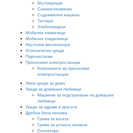
Мултикукъри
Сокоизстисквачки
Съдомиялни машини
Тостери
Хлебопекарни
Мобилни климатици
Мобилни хладилници
Настолни вентилатори
Отоплителни уреди
Парочистачки
Преносими електростанции
Компоненти за преносими
електростанции
Умни уреди за дома
Уреди за домашни любимци
Машинки за подстригване на домашни
любимци
Уреди за здраве и красота
Дребна бяла техника
Грижа за косата
Грижа за устната хигиена
Епилатори