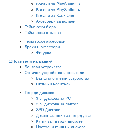
Волани за PlayStation 3
Волани за PlayStation 4
Волани за Xbox One
Аксесоари за волани
Геймърски бюра
Геймърски столове
Геймърски аксесоари
Дрехи и аксесоари
Фигурки
Носители на данни
Лентови устройства
Оптични устройства и носители
Външни оптични устройства
Оптични носители
Твърди дискове
3.5" дискове за PC
2.5" дискове за лаптоп
SSD Дискове
Докинг станция за твърд диск
Кутии за Твърди дискове
Настолни външни дискове