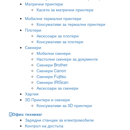
Матрични принтери
Касети за матрични принтери
Мобилни термални принтери
Консумативи за термални принтери
Плотери
Аксесоари за плотери
Консумативи за плотери
Скенери
Мобилни скенери
Настолни скенери за документи
Скенери Brother
Скенери Canon
Скенери Fujitsu
Скенери IRIScan
Аксесоари за скенери
Хартия
3D Принтери и скенери
Консумативи за 3D принтери
Офис техника
Зарядни станции за електромобили
Контрол на достъпа