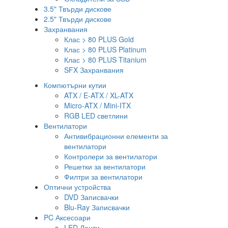
3.5" Твърди дискове
2.5" Твърди дискове
Захранвания
Клас > 80 PLUS Gold
Клас > 80 PLUS Platinum
Клас > 80 PLUS Titanium
SFX Захранвания
Компютърни кутии
ATX / E-ATX / XL-ATX
Micro-ATX / Mini-ITX
RGB LED светлини
Вентилатори
Антивибрационни елементи за
вентилатори
Контролери за вентилатори
Решетки за вентилатори
Филтри за вентилатори
Оптични устройства
DVD Записвачки
Blu-Ray Записвачки
PC Аксесоари
LED Ленти