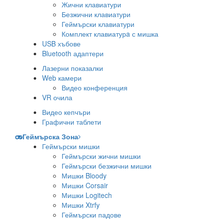
Жични клавиатури
Безжични клавиатури
Геймърски клавиатури
Комплект клавиатурa с мишка
USB хъбове
Bluetooth адаптери
Лазерни показалки
Web камери
Видео конференция
VR очила
Видео кепчъри
Графични таблети
Геймърска Зона
Геймърски мишки
Геймърски жични мишки
Геймърски безжични мишки
Мишки Bloody
Мишки Corsair
Мишки Logitech
Мишки Xtrfy
Геймърски падове