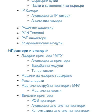
Сървърни кутии
Части и компоненти за сървъри
IP Камери
Аксесоари за IP камери
Аналогови камери
Powerline адаптери
PON Terminal
PoE инжектори
Комуникационни модули
Принтери и скенери
Лазерни принтери / МФУ
Аксесоари за принтери
Барабанни модули
Тонер касети
Машини за лазерно гравиране
Факс апарати
Мастиленоструйни принтери / МФУ
Мастилени касети
Етикетни принтери
POS принтери
Аксесоари за етикетни принтери
Консумативи за етикетни принтери