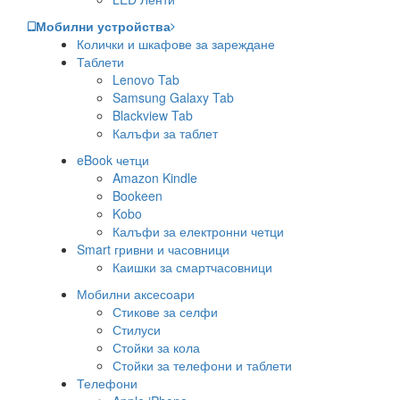
Мобилни устройства
Колички и шкафове за зареждане
Таблети
Lenovo Tab
Samsung Galaxy Tab
Blackview Tab
Калъфи за таблет
eBook четци
Amazon Kindle
Bookeen
Kobo
Калъфи за електронни четци
Smart гривни и часовници
Каишки за смартчасовници
Мобилни аксесоари
Стикове за селфи
Стилуси
Стойки за кола
Стойки за телефони и таблети
Телефони