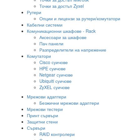
Точки за достъп Zyxel
Рутери
Опции и лицензи за рутери/комутатори
Кабелни системи
Комуникационни шкафове - Rack
Аксесоари за шкафове
Пач панели
Разпределители на напрежение
Комутатори
Cisco суичове
HPE суичове
Netgear суичове
Ubiquiti суичове
ZyXEL суичове
Мрежови адаптери
Безжични мрежови адаптери
Мрежови тестери
Принт сървъри
Защитни стени
Сървъри
RAID контролери