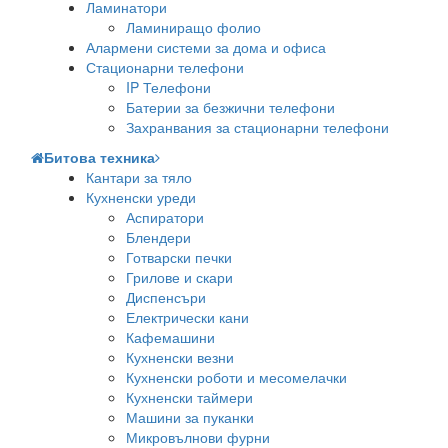
Ламинатори
Ламиниращо фолио
Алармени системи за дома и офиса
Стационарни телефони
IP Телефони
Батерии за безжични телефони
Захранвания за стационарни телефони
Битова техника
Кантари за тяло
Кухненски уреди
Аспиратори
Блендери
Готварски печки
Грилове и скари
Диспенсъри
Електрически кани
Кафемашини
Кухненски везни
Кухненски роботи и месомелачки
Кухненски таймери
Машини за пуканки
Микровълнови фурни