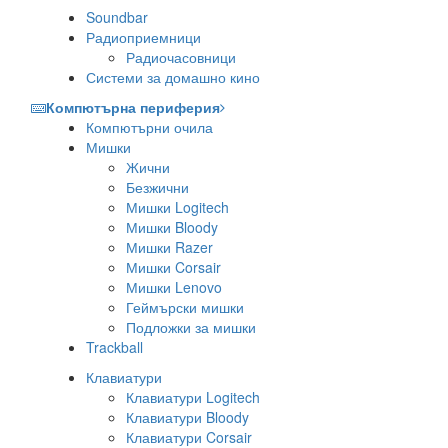
Soundbar
Радиоприемници
Радиочасовници
Системи за домашно кино
Компютърна периферия
Компютърни очила
Мишки
Жични
Безжични
Мишки Logitech
Мишки Bloody
Мишки Razer
Мишки Corsair
Мишки Lenovo
Геймърски мишки
Подложки за мишки
Trackball
Клавиатури
Клавиатури Logitech
Клавиатури Bloody
Клавиатури Corsair