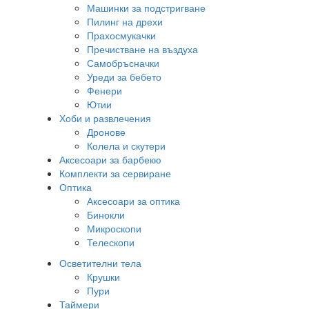
Машинки за подстригване
Пилинг на дрехи
Прахосмукачки
Пречистване на въздуха
Самобръсначки
Уреди за бебето
Фенери
Ютии
Хоби и развлечения
Дронове
Колела и скутери
Аксесоари за барбекю
Комплекти за сервиране
Оптика
Аксесоари за оптика
Бинокли
Микроскопи
Телескопи
Осветителни тела
Крушки
Пури
Таймери