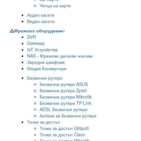
Четци на карти
Аудио касети
Видео касети
Мрежово оборудване
DVR
Gateway
IoT Устройства
NAS - Мрежови дискови масиви
Зарядни шкафове
Медиа Конвертори
Безжични рутери
Безжични рутери ASUS
Безжични рутери Zyxel
Безжични рутери Mikrotik
Безжични рутери TP-Link
ADSL Безжични рутери
Антени за безжични рутери
Точки за достъп
Точки за достъп Ubiquiti
Точки за достъп Cisco
Точки за достъп Mikrotik