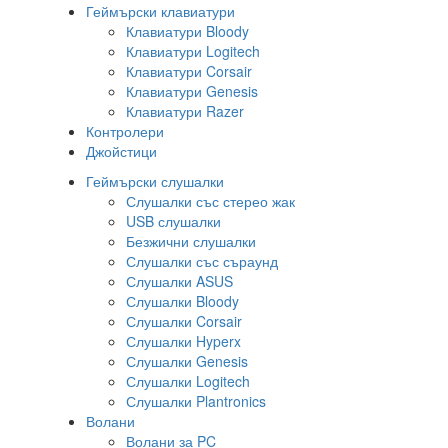
Геймърски клавиатури
Клавиатури Bloody
Клавиатури Logitech
Клавиатури Corsair
Клавиатури Genesis
Клавиатури Razer
Контролери
Джойстици
Геймърски слушалки
Слушалки със стерео жак
USB слушалки
Безжични слушалки
Слушалки със съраунд
Слушалки ASUS
Слушалки Bloody
Слушалки Corsair
Слушалки Hyperx
Слушалки Genesis
Слушалки Logitech
Слушалки Plantronics
Волани
Волани за PC