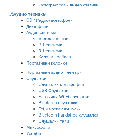
Фотографски и видео стативи
Аудио техника
CD / Радиокасетофони
Диктофони
Аудио системи
Stereo колонки
2.1 системи
5.1 системи
Колони Logitech
Портативни колонки
Портативни аудио плейъри
Слушалки
Слушалки с микрофон
USB Слушалки
Безжични Wi-Fi слушалки
Bluetooth слушалки
Геймърски слушалки
Bluetooth handsfree слушалки
Слушалки тапи
Микрофони
Уредби