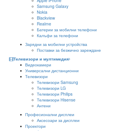
Apple iPhone
Samsung Galaxy
Nokia
Blackview
Realme
Батерии за мобилни телефони
Калъфи за телефони
Зарядни за мобилни устройства
Поставки за безжично зареждане
Телевизори и мултимедия
Видеокамери
Универсални дистанционни
Телевизори
Телевизори Samsung
Телевизори LG
Телевизори Philips
Телевизори Hisense
Антени
Професионални дисплеи
Аксесоари за дисплеи
Проектори