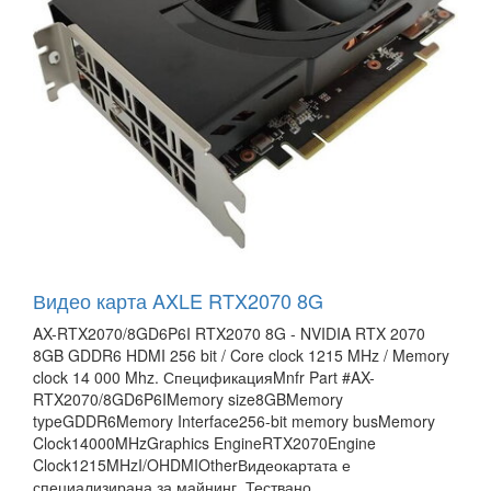
Видео карта AXLE RTX2070 8G
AX-RTX2070/8GD6P6I RTX2070 8G - NVIDIA RTX 2070
8GB GDDR6 HDMI 256 bit / Core clock 1215 MHz / Memory
clock 14 000 Mhz. СпецификацияMnfr Part #AX-
RTX2070/8GD6P6IMemory size8GBMemory
typeGDDR6Memory Interface256-bit memory busMemory
Clock14000MHzGraphics EngineRTX2070Engine
Clock1215MHzI/OHDMIOtherВидеокартата е
специализирана за майнинг. Тествано...