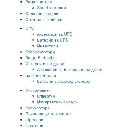
Разклонители
Smart контакти
Соларни Панели
Стекери и Телбоди
UPS
Аксесоари за UPS
Батерии за UPS
Инвертори
Стабилизатори
Surge Protection
Интерактивни дъски
Аксесоари за интерактивни дъски
Баркод скенери
Батерии за баркод скенери
Инструменти
Отвертки
Измервателни уреди
Калкулатори
Почистващи материали
Шредери
Гилотини