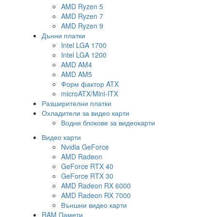
AMD Ryzen 5
AMD Ryzen 7
AMD Ryzen 9
Дънни платки
Intel LGA 1700
Intel LGA 1200
AMD AM4
AMD AM5
Форм фактор ATX
microATX/Mini-ITX
Разширителни платки
Охладители за видео карти
Водни блокове за видеокарти
Видео карти
Nvidia GeForce
AMD Radeon
GeForce RTX 40
GeForce RTX 30
AMD Radeon RX 6000
AMD Radeon RX 7000
Външни видео карти
RAM Памети