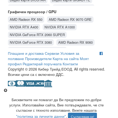
Видео карти SAPPHIRE
Видео карти PowerColor
Графичен процесор / GPU
Видео карти ASUS
Видео карти Matrox
AMD Radeon RX 550
AMD Radeon RX 9070 GRE
Видео карти Gainward
Видео карти MSI
NVIDIA RTX A400
NVIDIA RTX A1000
Видео карти Palit
Видео карти ASRock
NVIDIA GeForce RTX 2060 SUPER
NVIDIA GeForce RTX 3080
AMD Radeon RX 9060
NVIDIA GeForce GTX 1660 SUPER
Плащане и доставка
Сервизи
Условия за
NVIDIA GeForce RTX 5050
AMD Radeon RX 9060 XT
ползване
Производители
Карта на сайта
Моят
профил
Редактирай поръчката
Контакти
NVIDIA GeForce RTX 5060
NVIDIA GeForce GT 1030
Copyright © 2026 Кибер Трейд ЕООД. All rights reserved.
NVIDIA GeForce GT 710
NVIDIA GeForce GT 610
Всички цени са с включено ДДС.
NVIDIA GeForce GT 730
AMD Radeon RX 580
NVIDIA GeForce RTX 3050
NVIDIA GeForce GTX 1660 Ti
Intel ARC B570
NVIDIA GeForce RTX 2070
Бисквитките ни помагат да Ви предложим по-добри
NVIDIA GeForce RTX 5060 Ti
AMD Radeon RX 7600
услуги. Използвайки сайта, Вие потвърждавате, че сте
съгласни с тяхното използване. Вижте нашата
NVIDIA GeForce RTX 3060
NVIDIA GeForce RTX 3060 Ti
"политика за личните данни"
.
Съгласявам се!