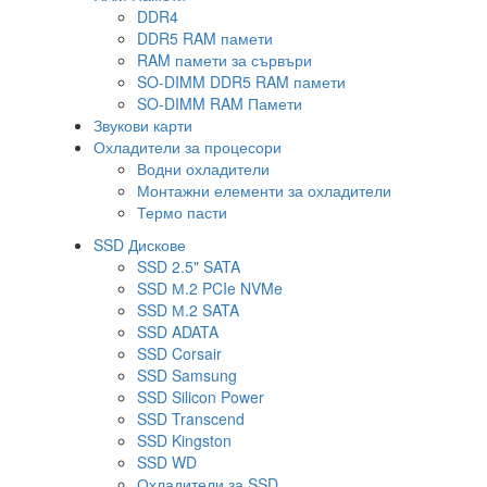
DDR4
DDR5 RAM памети
RAM памети за сървъри
SO-DIMM DDR5 RAM памети
SO-DIMM RAM Памети
Звукови карти
Охладители за процесори
Водни охладители
Монтажни елементи за охладители
Термо пасти
SSD Дискове
SSD 2.5" SATA
SSD М.2 PCIe NVMe
SSD М.2 SATA
SSD ADATA
SSD Corsair
SSD Samsung
SSD Silicon Power
SSD Transcend
SSD Kingston
SSD WD
Охладители за SSD