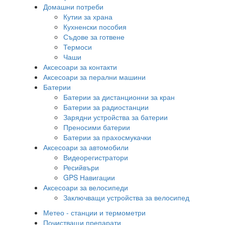
Домашни потреби
Кутии за храна
Кухненски пособия
Съдове за готвене
Термоси
Чаши
Аксесоари за контакти
Аксесоари за перални машини
Батерии
Батерии за дистанционни за кран
Батерии за радиостанции
Зарядни устройства за батерии
Преносими батерии
Батерии за прахосмукачки
Аксесоари за автомобили
Видеорегистратори
Ресийвъри
GPS Навигации
Аксесоари за велосипеди
Заключващи устройства за велосипед
Метео - станции и термометри
Почистващи препарати