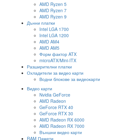
AMD Ryzen 5
AMD Ryzen 7
AMD Ryzen 9
Дънни платки
Intel LGA 1700
Intel LGA 1200
AMD AM4
AMD AM5
Форм фактор ATX
microATX/Mini-ITX
Разширителни платки
Охладители за видео карти
Водни блокове за видеокарти
Видео карти
Nvidia GeForce
AMD Radeon
GeForce RTX 40
GeForce RTX 30
AMD Radeon RX 6000
AMD Radeon RX 7000
Външни видео карти
RAM Памети