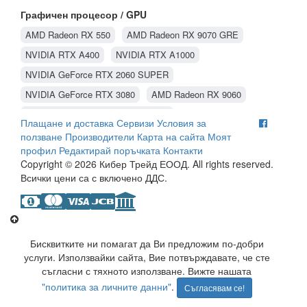
Видео карти SAPPHIRE
Видео карти PowerColor
Графичен процесор / GPU
Видео карти ASUS
Видео карти Matrox
AMD Radeon RX 550
AMD Radeon RX 9070 GRE
Видео карти Gainward
Видео карти MSI
NVIDIA RTX A400
NVIDIA RTX A1000
Видео карти Palit
Видео карти ASRock
NVIDIA GeForce RTX 2060 SUPER
NVIDIA GeForce RTX 3080
AMD Radeon RX 9060
NVIDIA GeForce GTX 1660 SUPER
Плащане и доставка
Сервизи
Условия за
NVIDIA GeForce RTX 5050
AMD Radeon RX 9060 XT
ползване
Производители
Карта на сайта
Моят
профил
Редактирай поръчката
Контакти
NVIDIA GeForce RTX 5060
NVIDIA GeForce GT 1030
Copyright © 2026 Кибер Трейд ЕООД. All rights reserved.
NVIDIA GeForce GT 710
NVIDIA GeForce GT 610
Всички цени са с включено ДДС.
NVIDIA GeForce GT 730
AMD Radeon RX 580
NVIDIA GeForce RTX 3050
NVIDIA GeForce GTX 1660 Ti
Intel ARC B570
NVIDIA GeForce RTX 2070
Бисквитките ни помагат да Ви предложим по-добри
NVIDIA GeForce RTX 5060 Ti
AMD Radeon RX 7600
услуги. Използвайки сайта, Вие потвърждавате, че сте
съгласни с тяхното използване. Вижте нашата
NVIDIA GeForce RTX 3060
NVIDIA GeForce RTX 3060 Ti
"политика за личните данни"
.
Съгласявам се!
NVIDIA GeForce RTX 5080
AMD Radeon RX 9070