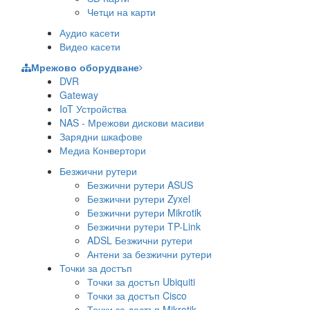
Четци на карти
Аудио касети
Видео касети
Мрежово оборудване
DVR
Gateway
IoT Устройства
NAS - Мрежови дискови масиви
Зарядни шкафове
Медиа Конвертори
Безжични рутери
Безжични рутери ASUS
Безжични рутери Zyxel
Безжични рутери Mikrotik
Безжични рутери TP-Link
ADSL Безжични рутери
Антени за безжични рутери
Точки за достъп
Точки за достъп Ubiquiti
Точки за достъп Cisco
Точки за достъп Mikrotik