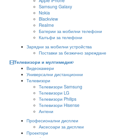
Apple iPhone
Samsung Galaxy
Nokia
Blackview
Realme
Батерии за мобилни телефони
Калъфи за телефони
Зарядни за мобилни устройства
Поставки за безжично зареждане
Телевизори и мултимедия
Видеокамери
Универсални дистанционни
Телевизори
Телевизори Samsung
Телевизори LG
Телевизори Philips
Телевизори Hisense
Антени
Професионални дисплеи
Аксесоари за дисплеи
Проектори