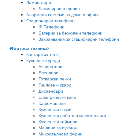
Ламинатори
Ламиниращо фолио
Алармени системи за дома и офиса
Стационарни телефони
IP Телефони
Батерии за безжични телефони
Захранвания за стационарни телефони
Битова техника
Кантари за тяло
Кухненски уреди
Аспиратори
Блендери
Готварски печки
Грилове и скари
Диспенсъри
Електрически кани
Кафемашини
Кухненски везни
Кухненски роботи и месомелачки
Кухненски таймери
Машини за пуканки
Микровълнови фурни