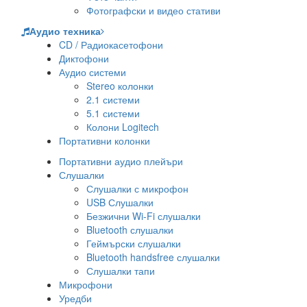
Фотографски и видео стативи
Аудио техника
CD / Радиокасетофони
Диктофони
Аудио системи
Stereo колонки
2.1 системи
5.1 системи
Колони Logitech
Портативни колонки
Портативни аудио плейъри
Слушалки
Слушалки с микрофон
USB Слушалки
Безжични Wi-Fi слушалки
Bluetooth слушалки
Геймърски слушалки
Bluetooth handsfree слушалки
Слушалки тапи
Микрофони
Уредби