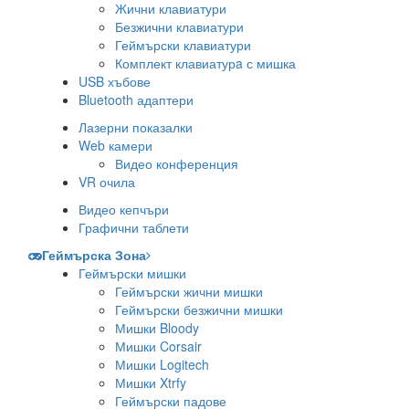
Жични клавиатури
Безжични клавиатури
Геймърски клавиатури
Комплект клавиатурa с мишка
USB хъбове
Bluetooth адаптери
Лазерни показалки
Web камери
Видео конференция
VR очила
Видео кепчъри
Графични таблети
Геймърска Зона
Геймърски мишки
Геймърски жични мишки
Геймърски безжични мишки
Мишки Bloody
Мишки Corsair
Мишки Logitech
Мишки Xtrfy
Геймърски падове