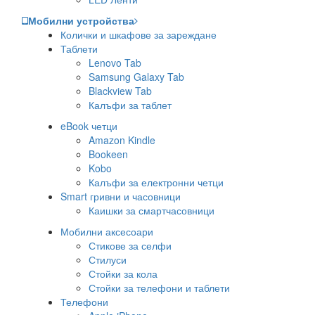
Мобилни устройства
Колички и шкафове за зареждане
Таблети
Lenovo Tab
Samsung Galaxy Tab
Blackview Tab
Калъфи за таблет
eBook четци
Amazon Kindle
Bookeen
Kobo
Калъфи за електронни четци
Smart гривни и часовници
Каишки за смартчасовници
Мобилни аксесоари
Стикове за селфи
Стилуси
Стойки за кола
Стойки за телефони и таблети
Телефони