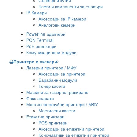
Сървърни кутии
Части и компоненти за сървъри
IP Камери
Аксесоари за IP камери
Аналогови камери
Powerline адаптери
PON Terminal
PoE инжектори
Комуникационни модули
Принтери и скенери
Лазерни принтери / МФУ
Аксесоари за принтери
Барабанни модули
Тонер касети
Машини за лазерно гравиране
Факс апарати
Мастиленоструйни принтери / МФУ
Мастилени касети
Етикетни принтери
POS принтери
Аксесоари за етикетни принтери
Консумативи за етикетни принтери