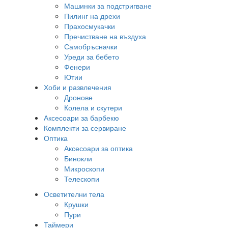
Машинки за подстригване
Пилинг на дрехи
Прахосмукачки
Пречистване на въздуха
Самобръсначки
Уреди за бебето
Фенери
Ютии
Хоби и развлечения
Дронове
Колела и скутери
Аксесоари за барбекю
Комплекти за сервиране
Оптика
Аксесоари за оптика
Бинокли
Микроскопи
Телескопи
Осветителни тела
Крушки
Пури
Таймери