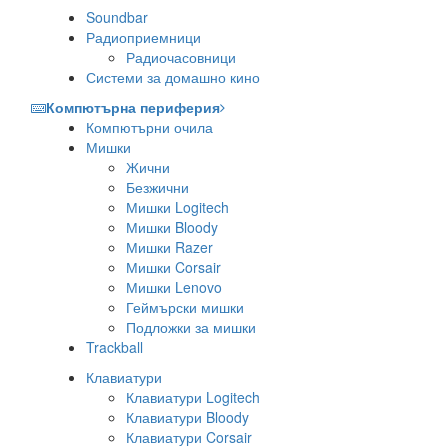
Soundbar
Радиоприемници
Радиочасовници
Системи за домашно кино
Компютърна периферия
Компютърни очила
Мишки
Жични
Безжични
Мишки Logitech
Мишки Bloody
Мишки Razer
Мишки Corsair
Мишки Lenovo
Геймърски мишки
Подложки за мишки
Trackball
Клавиатури
Клавиатури Logitech
Клавиатури Bloody
Клавиатури Corsair