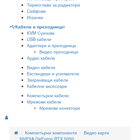
Термоглави за радиатори
Сейфове
Играчки
Кабели и преходници
KVM Суичове
USB кабели
Адаптери и преходници
Видео преходници
Аудио кабели
Видео кабели
Екстендери и усилватели
Захранващи кабели
Кабелни аксесоари
Компютърни кабели
Мрежови кабели
Мрежови конектори
Компютърни компоненти
Видео карти
NVIDIA GeForce RTX 5050