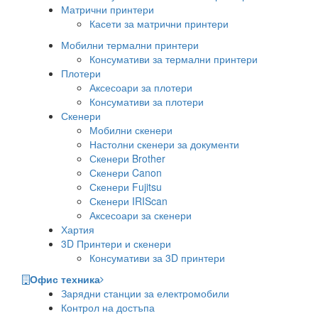
Матрични принтери
Касети за матрични принтери
Мобилни термални принтери
Консумативи за термални принтери
Плотери
Аксесоари за плотери
Консумативи за плотери
Скенери
Мобилни скенери
Настолни скенери за документи
Скенери Brother
Скенери Canon
Скенери Fujitsu
Скенери IRIScan
Аксесоари за скенери
Хартия
3D Принтери и скенери
Консумативи за 3D принтери
Офис техника
Зарядни станции за електромобили
Контрол на достъпа