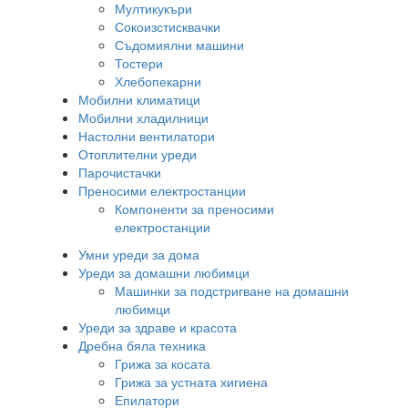
Мултикукъри
Сокоизстисквачки
Съдомиялни машини
Тостери
Хлебопекарни
Мобилни климатици
Мобилни хладилници
Настолни вентилатори
Отоплителни уреди
Парочистачки
Преносими електростанции
Компоненти за преносими
електростанции
Умни уреди за дома
Уреди за домашни любимци
Машинки за подстригване на домашни
любимци
Уреди за здраве и красота
Дребна бяла техника
Грижа за косата
Грижа за устната хигиена
Епилатори