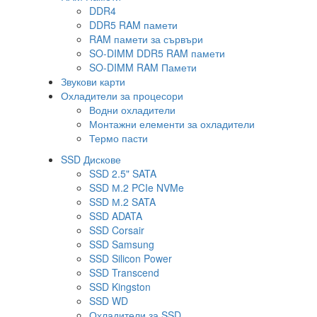
DDR4
DDR5 RAM памети
RAM памети за сървъри
SO-DIMM DDR5 RAM памети
SO-DIMM RAM Памети
Звукови карти
Охладители за процесори
Водни охладители
Монтажни елементи за охладители
Термо пасти
SSD Дискове
SSD 2.5" SATA
SSD М.2 PCIe NVMe
SSD М.2 SATA
SSD ADATA
SSD Corsair
SSD Samsung
SSD Silicon Power
SSD Transcend
SSD Kingston
SSD WD
Охладители за SSD