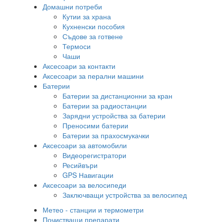
Домашни потреби
Кутии за храна
Кухненски пособия
Съдове за готвене
Термоси
Чаши
Аксесоари за контакти
Аксесоари за перални машини
Батерии
Батерии за дистанционни за кран
Батерии за радиостанции
Зарядни устройства за батерии
Преносими батерии
Батерии за прахосмукачки
Аксесоари за автомобили
Видеорегистратори
Ресийвъри
GPS Навигации
Аксесоари за велосипеди
Заключващи устройства за велосипед
Метео - станции и термометри
Почистващи препарати