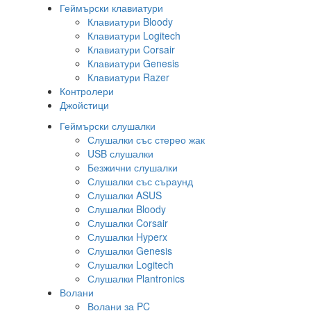
Геймърски клавиатури
Клавиатури Bloody
Клавиатури Logitech
Клавиатури Corsair
Клавиатури Genesis
Клавиатури Razer
Контролери
Джойстици
Геймърски слушалки
Слушалки със стерео жак
USB слушалки
Безжични слушалки
Слушалки със съраунд
Слушалки ASUS
Слушалки Bloody
Слушалки Corsair
Слушалки Hyperx
Слушалки Genesis
Слушалки Logitech
Слушалки Plantronics
Волани
Волани за PC