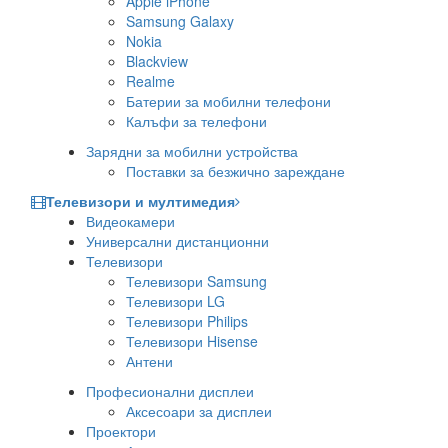
Apple iPhone
Samsung Galaxy
Nokia
Blackview
Realme
Батерии за мобилни телефони
Калъфи за телефони
Зарядни за мобилни устройства
Поставки за безжично зареждане
Телевизори и мултимедия
Видеокамери
Универсални дистанционни
Телевизори
Телевизори Samsung
Телевизори LG
Телевизори Philips
Телевизори Hisense
Антени
Професионални дисплеи
Аксесоари за дисплеи
Проектори