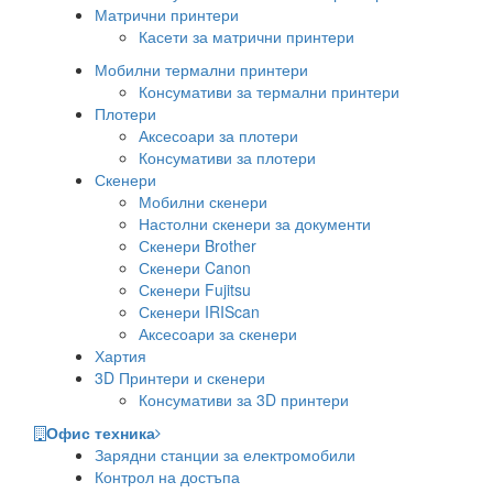
Матрични принтери
Касети за матрични принтери
Мобилни термални принтери
Консумативи за термални принтери
Плотери
Аксесоари за плотери
Консумативи за плотери
Скенери
Мобилни скенери
Настолни скенери за документи
Скенери Brother
Скенери Canon
Скенери Fujitsu
Скенери IRIScan
Аксесоари за скенери
Хартия
3D Принтери и скенери
Консумативи за 3D принтери
Офис техника
Зарядни станции за електромобили
Контрол на достъпа