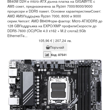
B840M D2H е micro‑ATX дънна платка на GIGABYTE с
AM5 сокет, предназначена за Ryzen 7000/8000/9000
процесори и DDR5 памет. Основни характеристикиСокет:
AMD AM5Поддържа Ryzen 7000, 8000 и 9000
серии.Чипсет: AMD B840Форм-фактор: Micro‑ATXDDR5 до
128 GBПоддръжка на EXPO/XMP профилиСкорости до
DDR5‑7600 (OC)PCIe 4.0 x162 × M.2 слота2.5Gb
EthernetТе...
105,96 € | 207,24 лв.
Поръчай
Код: 87541