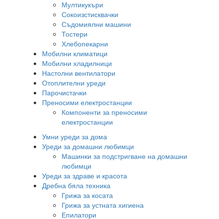
Мултикукъри
Сокоизстисквачки
Съдомиялни машини
Тостери
Хлебопекарни
Мобилни климатици
Мобилни хладилници
Настолни вентилатори
Отоплителни уреди
Парочистачки
Преносими електростанции
Компоненти за преносими
електростанции
Умни уреди за дома
Уреди за домашни любимци
Машинки за подстригване на домашни
любимци
Уреди за здраве и красота
Дребна бяла техника
Грижа за косата
Грижа за устната хигиена
Епилатори