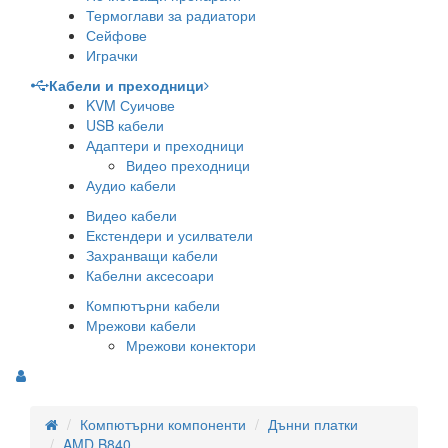
Термоглави за радиатори
Сейфове
Играчки
Кабели и преходници
KVM Суичове
USB кабели
Адаптери и преходници
Видео преходници
Аудио кабели
Видео кабели
Екстендери и усилватели
Захранващи кабели
Кабелни аксесоари
Компютърни кабели
Мрежови кабели
Мрежови конектори
Компютърни компоненти
Дънни платки
AMD B840