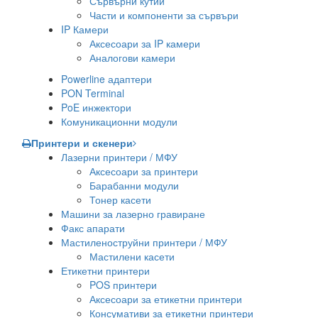
Сървърни кутии
Части и компоненти за сървъри
IP Камери
Аксесоари за IP камери
Аналогови камери
Powerline адаптери
PON Terminal
PoE инжектори
Комуникационни модули
Принтери и скенери
Лазерни принтери / МФУ
Аксесоари за принтери
Барабанни модули
Тонер касети
Машини за лазерно гравиране
Факс апарати
Мастиленоструйни принтери / МФУ
Мастилени касети
Етикетни принтери
POS принтери
Аксесоари за етикетни принтери
Консумативи за етикетни принтери