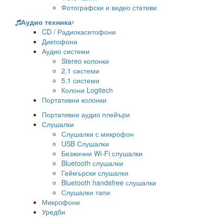
Фотографски и видео стативи
Аудио техника
CD / Радиокасетофони
Диктофони
Аудио системи
Stereo колонки
2.1 системи
5.1 системи
Колони Logitech
Портативни колонки
Портативни аудио плейъри
Слушалки
Слушалки с микрофон
USB Слушалки
Безжични Wi-Fi слушалки
Bluetooth слушалки
Геймърски слушалки
Bluetooth handsfree слушалки
Слушалки тапи
Микрофони
Уредби