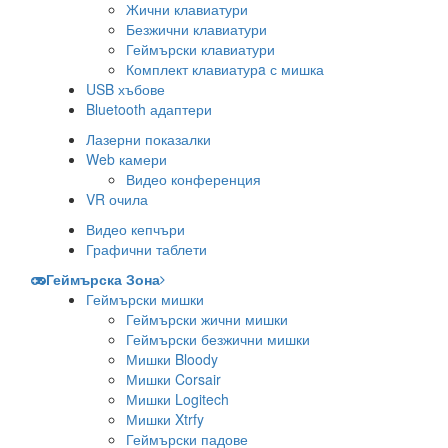
Жични клавиатури
Безжични клавиатури
Геймърски клавиатури
Комплект клавиатурa с мишка
USB хъбове
Bluetooth адаптери
Лазерни показалки
Web камери
Видео конференция
VR очила
Видео кепчъри
Графични таблети
Геймърска Зона
Геймърски мишки
Геймърски жични мишки
Геймърски безжични мишки
Мишки Bloody
Мишки Corsair
Мишки Logitech
Мишки Xtrfy
Геймърски падове