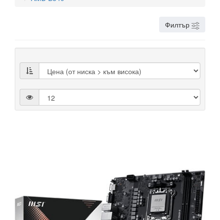
Филтър