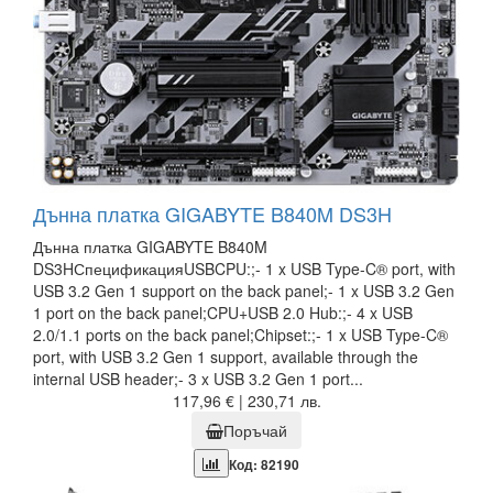
Дънна платка GIGABYTE B840M DS3H
Дънна платка GIGABYTE B840M
DS3HСпецификацияUSBCPU:;- 1 x USB Type-C® port, with
USB 3.2 Gen 1 support on the back panel;- 1 x USB 3.2 Gen
1 port on the back panel;CPU+USB 2.0 Hub:;- 4 x USB
2.0/1.1 ports on the back panel;Chipset:;- 1 x USB Type-C®
port, with USB 3.2 Gen 1 support, available through the
internal USB header;- 3 x USB 3.2 Gen 1 port...
117,96 € | 230,71 лв.
Поръчай
Код: 82190