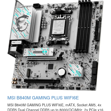
MSI B840M GAMING PLUS WIFI6E
MSI B840M GAMING PLUS WIFI6E, mATX, Socket AM5, 4x
DDR5 Dual Channel DDR5 up to 8000(OC)MHz, 2x PCIe x16