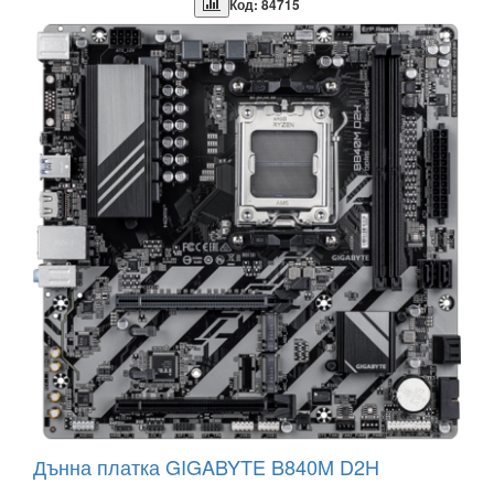
Код: 84715
Дънна платка GIGABYTE B840M D2H