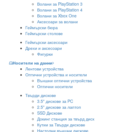
Волани за PlayStation 3
Волани за PlayStation 4
Волани за Xbox One
Аксесоари за волани
Геймърски бюра
Геймърски столове
Геймърски аксесоари
Дрехи и аксесоари
Фигурки
Носители на данни
Лентови устройства
Оптични устройства и носители
Външни оптични устройства
Оптични носители
Твърди дискове
3.5" дискове за PC
2.5" дискове за лаптоп
SSD Дискове
Докинг станция за твърд диск
Кутии за Твърди дискове
Настолни външни дискове