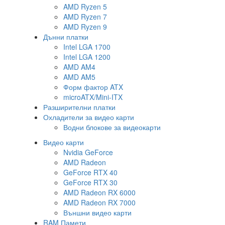
AMD Ryzen 5
AMD Ryzen 7
AMD Ryzen 9
Дънни платки
Intel LGA 1700
Intel LGA 1200
AMD AM4
AMD AM5
Форм фактор ATX
microATX/Mini-ITX
Разширителни платки
Охладители за видео карти
Водни блокове за видеокарти
Видео карти
Nvidia GeForce
AMD Radeon
GeForce RTX 40
GeForce RTX 30
AMD Radeon RX 6000
AMD Radeon RX 7000
Външни видео карти
RAM Памети