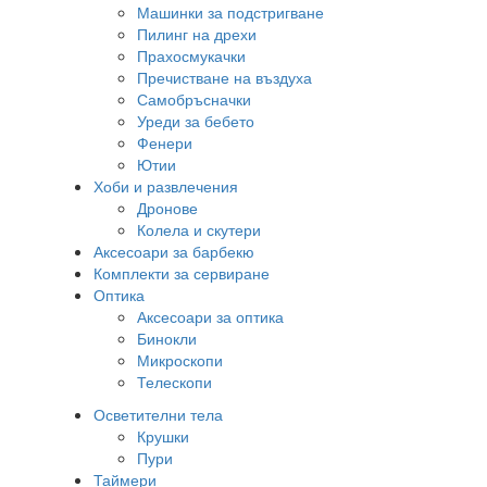
Машинки за подстригване
Пилинг на дрехи
Прахосмукачки
Пречистване на въздуха
Самобръсначки
Уреди за бебето
Фенери
Ютии
Хоби и развлечения
Дронове
Колела и скутери
Аксесоари за барбекю
Комплекти за сервиране
Оптика
Аксесоари за оптика
Бинокли
Микроскопи
Телескопи
Осветителни тела
Крушки
Пури
Таймери