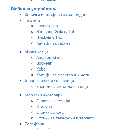
Мобилни устройства
Колички и шкафове за зареждане
Таблети
Lenovo Tab
Samsung Galaxy Tab
Blackview Tab
Калъфи за таблет
eBook четци
Amazon Kindle
Bookeen
Kobo
Калъфи за електронни четци
Smart гривни и часовници
Каишки за смартчасовници
Мобилни аксесоари
Стикове за селфи
Стилуси
Стойки за кола
Стойки за телефони и таблети
Телефони