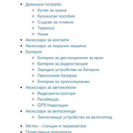
Домашни потреби
Кутии за храна
Кухненски пособия
Съдове за готвене
Термоси
Чаши
Аксесоари за контакти
Аксесоари за перални машини
Батерии
Батерии за дистанционни за кран
Батерии за радиостанции
Зарядни устройства за батерии
Преносими батерии
Батерии за прахосмукачки
Аксесоари за автомобили
Видеорегистратори
Ресийвъри
GPS Навигации
Аксесоари за велосипеди
Заключващи устройства за велосипед
Метео - станции и термометри
Почистващи препарати