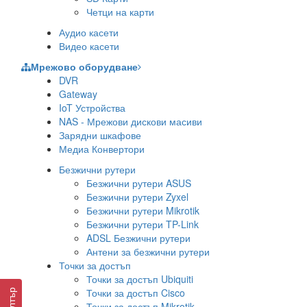
Четци на карти
Аудио касети
Видео касети
Мрежово оборудване
DVR
Gateway
IoT Устройства
NAS - Мрежови дискови масиви
Зарядни шкафове
Медиа Конвертори
Безжични рутери
Безжични рутери ASUS
Безжични рутери Zyxel
Безжични рутери Mikrotik
Безжични рутери TP-Link
ADSL Безжични рутери
Антени за безжични рутери
Точки за достъп
Точки за достъп Ubiquiti
Точки за достъп Cisco
Филтър
Точки за достъп Mikrotik