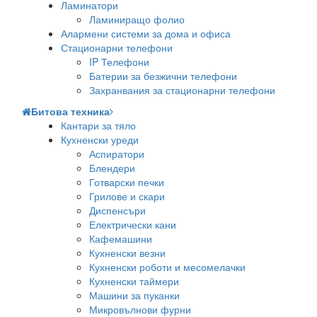
Ламинатори
Ламиниращо фолио
Алармени системи за дома и офиса
Стационарни телефони
IP Телефони
Батерии за безжични телефони
Захранвания за стационарни телефони
Битова техника
Кантари за тяло
Кухненски уреди
Аспиратори
Блендери
Готварски печки
Грилове и скари
Диспенсъри
Електрически кани
Кафемашини
Кухненски везни
Кухненски роботи и месомелачки
Кухненски таймери
Машини за пуканки
Микровълнови фурни