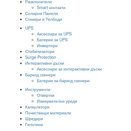
Разклонители
Smart контакти
Соларни Панели
Стекери и Телбоди
UPS
Аксесоари за UPS
Батерии за UPS
Инвертори
Стабилизатори
Surge Protection
Интерактивни дъски
Аксесоари за интерактивни дъски
Баркод скенери
Батерии за баркод скенери
Инструменти
Отвертки
Измервателни уреди
Калкулатори
Почистващи материали
Шредери
Гилотини