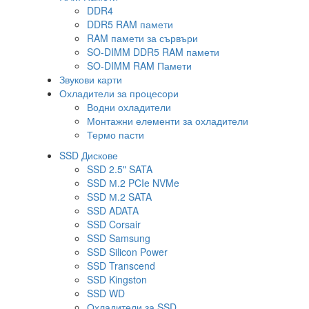
DDR4
DDR5 RAM памети
RAM памети за сървъри
SO-DIMM DDR5 RAM памети
SO-DIMM RAM Памети
Звукови карти
Охладители за процесори
Водни охладители
Монтажни елементи за охладители
Термо пасти
SSD Дискове
SSD 2.5" SATA
SSD М.2 PCIe NVMe
SSD М.2 SATA
SSD ADATA
SSD Corsair
SSD Samsung
SSD Silicon Power
SSD Transcend
SSD Kingston
SSD WD
Охладители за SSD