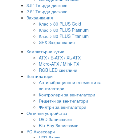
3.5" Твърди дискове
2.5" Твърди дискове
Захранвания
Клас > 80 PLUS Gold
Клас > 80 PLUS Platinum
Клас > 80 PLUS Titanium
SFX Захранвания
Компютърни кутии
ATX / E-ATX / XL-ATX
Micro-ATX / Mini-ITX
RGB LED светлини
Вентилатори
Антивибрационни елементи за
вентилатори
Контролери за вентилатори
Решетки за вентилатори
Филтри за вентилатори
Оптични устройства
DVD Записвачки
Blu-Ray Записвачки
PC Аксесоари
LED Ленти