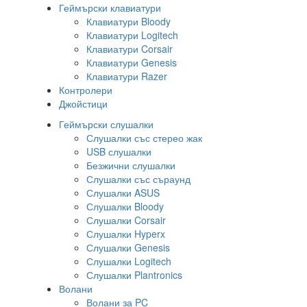
Геймърски клавиатури
Клавиатури Bloody
Клавиатури Logitech
Клавиатури Corsair
Клавиатури Genesis
Клавиатури Razer
Контролери
Джойстици
Геймърски слушалки
Слушалки със стерео жак
USB слушалки
Безжични слушалки
Слушалки със съраунд
Слушалки ASUS
Слушалки Bloody
Слушалки Corsair
Слушалки Hyperx
Слушалки Genesis
Слушалки Logitech
Слушалки Plantronics
Волани
Волани за PC