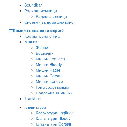
Soundbar
Радиоприемници
Радиочасовници
Системи за домашно кино
Компютърна периферия
Компютърни очила
Мишки
Жични
Безжични
Мишки Logitech
Мишки Bloody
Мишки Razer
Мишки Corsair
Мишки Lenovo
Геймърски мишки
Подложки за мишки
Trackball
Клавиатури
Клавиатури Logitech
Клавиатури Bloody
Клавиатури Corsair