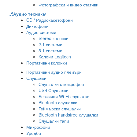
Фотографски и видео стативи
Аудио техника
CD / Радиокасетофони
Диктофони
Аудио системи
Stereo колонки
2.1 системи
5.1 системи
Колони Logitech
Портативни колонки
Портативни аудио плейъри
Слушалки
Слушалки с микрофон
USB Слушалки
Безжични Wi-Fi слушалки
Bluetooth слушалки
Геймърски слушалки
Bluetooth handsfree слушалки
Слушалки тапи
Микрофони
Уредби