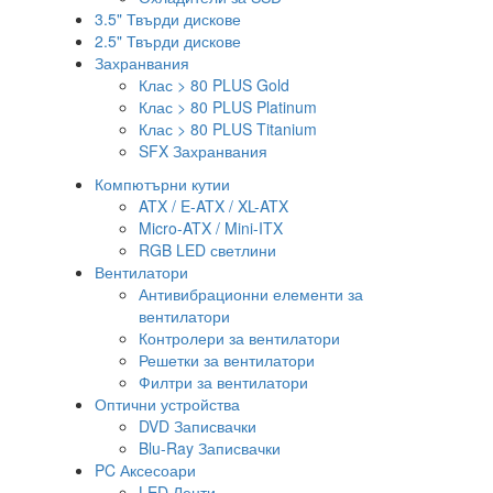
3.5" Твърди дискове
2.5" Твърди дискове
Захранвания
Клас > 80 PLUS Gold
Клас > 80 PLUS Platinum
Клас > 80 PLUS Titanium
SFX Захранвания
Компютърни кутии
ATX / E-ATX / XL-ATX
Micro-ATX / Mini-ITX
RGB LED светлини
Вентилатори
Антивибрационни елементи за
вентилатори
Контролери за вентилатори
Решетки за вентилатори
Филтри за вентилатори
Оптични устройства
DVD Записвачки
Blu-Ray Записвачки
PC Аксесоари
LED Ленти