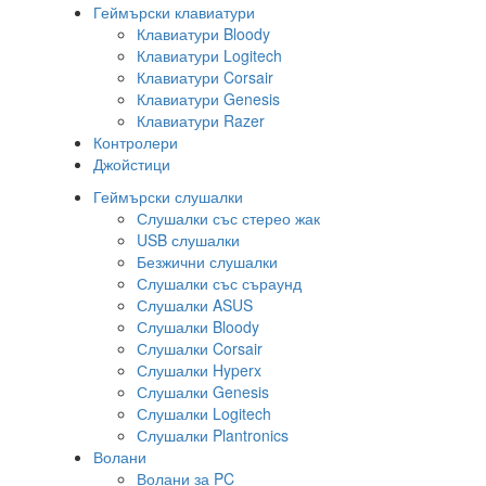
Геймърски клавиатури
Клавиатури Bloody
Клавиатури Logitech
Клавиатури Corsair
Клавиатури Genesis
Клавиатури Razer
Контролери
Джойстици
Геймърски слушалки
Слушалки със стерео жак
USB слушалки
Безжични слушалки
Слушалки със съраунд
Слушалки ASUS
Слушалки Bloody
Слушалки Corsair
Слушалки Hyperx
Слушалки Genesis
Слушалки Logitech
Слушалки Plantronics
Волани
Волани за PC