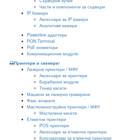
Сървърни кутии
Части и компоненти за сървъри
IP Камери
Аксесоари за IP камери
Аналогови камери
Powerline адаптери
PON Terminal
PoE инжектори
Комуникационни модули
Принтери и скенери
Лазерни принтери / МФУ
Аксесоари за принтери
Барабанни модули
Тонер касети
Машини за лазерно гравиране
Факс апарати
Мастиленоструйни принтери / МФУ
Мастилени касети
Етикетни принтери
POS принтери
Аксесоари за етикетни принтери
Консумативи за етикетни принтери