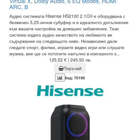
Virtual X, Dolby Audio, 6 EQ Modes, HDMI
ARC, B
Аудио системата Hisense HS2100 2.1CH е оборудвана с
безжичен 5,25-инчов субуфер и е идеалното допълнение
към вашата настройка за домашно забавление. Тази
система издига аудио качеството на любимото ви
съдържание на следващото ниво. Независимо дали
гледате спорт, филми, играете видео игри или слушате
музика, вие ще се потопите напълно в изисканото к...
125,52 € | 245,50 лв.
Поръчай
Код: 70190