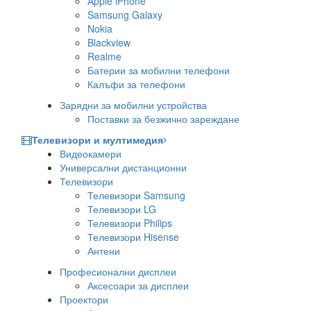
Apple iPhone
Samsung Galaxy
Nokia
Blackview
Realme
Батерии за мобилни телефони
Калъфи за телефони
Зарядни за мобилни устройства
Поставки за безжично зареждане
Телевизори и мултимедия
Видеокамери
Универсални дистанционни
Телевизори
Телевизори Samsung
Телевизори LG
Телевизори Philips
Телевизори Hisense
Антени
Професионални дисплеи
Аксесоари за дисплеи
Проектори