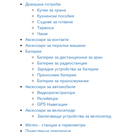
Домашни потреби
Кутии за храна
Кухненски пособия
Съдове за готвене
Термоси
Чаши
Аксесоари за контакти
Аксесоари за перални машини
Батерии
Батерии за дистанционни за кран
Батерии за радиостанции
Зарядни устройства за батерии
Преносими батерии
Батерии за прахосмукачки
Аксесоари за автомобили
Видеорегистратори
Ресийвъри
GPS Навигации
Аксесоари за велосипеди
Заключващи устройства за велосипед
Метео - станции и термометри
Почистващи препарати