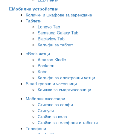
Мобилни устройства
Колички и шкафове за зареждане
Таблети
Lenovo Tab
Samsung Galaxy Tab
Blackview Tab
Калъфи за таблет
eBook четци
Amazon Kindle
Bookeen
Kobo
Калъфи за електронни четци
Smart гривни и часовници
Каишки за смартчасовници
Мобилни аксесоари
Стикове за селфи
Стилуси
Стойки за кола
Стойки за телефони и таблети
Телефони