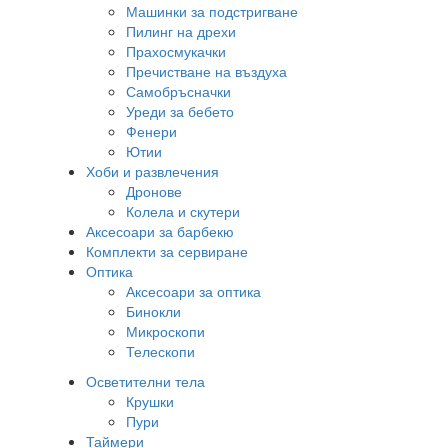
Машинки за подстригване
Пилинг на дрехи
Прахосмукачки
Пречистване на въздуха
Самобръсначки
Уреди за бебето
Фенери
Ютии
Хоби и развлечения
Дронове
Колела и скутери
Аксесоари за барбекю
Комплекти за сервиране
Оптика
Аксесоари за оптика
Бинокли
Микроскопи
Телескопи
Осветителни тела
Крушки
Пури
Таймери