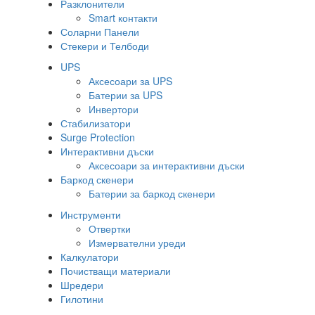
Разклонители
Smart контакти
Соларни Панели
Стекери и Телбоди
UPS
Аксесоари за UPS
Батерии за UPS
Инвертори
Стабилизатори
Surge Protection
Интерактивни дъски
Аксесоари за интерактивни дъски
Баркод скенери
Батерии за баркод скенери
Инструменти
Отвертки
Измервателни уреди
Калкулатори
Почистващи материали
Шредери
Гилотини