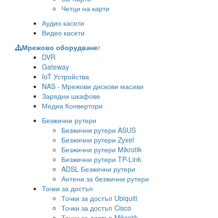
Четци на карти
Аудио касети
Видео касети
Мрежово оборудване
DVR
Gateway
IoT Устройства
NAS - Мрежови дискови масиви
Зарядни шкафове
Медиа Конвертори
Безжични рутери
Безжични рутери ASUS
Безжични рутери Zyxel
Безжични рутери Mikrotik
Безжични рутери TP-Link
ADSL Безжични рутери
Антени за безжични рутери
Точки за достъп
Точки за достъп Ubiquiti
Точки за достъп Cisco
Точки за достъп Mikrotik