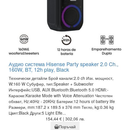
Аудио система Hisense Party speaker 2.0 Ch.,
160W, BT, 12h play, Black
Технически детайли Брой канали:2.0 ch Изх. мощност,
W:160 W Субуфер, тип:Speaker + Subwoofer
Интерфейс:USB, AUX Bluetooth:Bluetooth 5.0 HDMI:-
Караоке:Karaoke Mode with Voice Attenuation Честотен
обхват, Hz:40Hz - 20KHz Батерии:12 hours of battery life
Размери, mm:187.2 x 189.5 x 376 mm Тегло, kg:0.36 kg
Цвят:Black Други:5 Light Effe...
154,44 € | 302,06 лв.
Поръчай