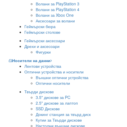
Волани за PlayStation 3
Волани за PlayStation 4
Волани за Xbox One
Аксесоари за волани
Геймърски бюра
Геймърски столове
Геймърски аксесоари
Дрехи и аксесоари
Фигурки
Носители на данни
Лентови устройства
Оптични устройства и носители
Външни оптични устройства
Оптични носители
Твърди дискове
3.5" дискове за PC
2.5" дискове за лаптоп
SSD Дискове
Докинг станция за твърд диск
Кутии за Твърди дискове
Настолни външни дискове