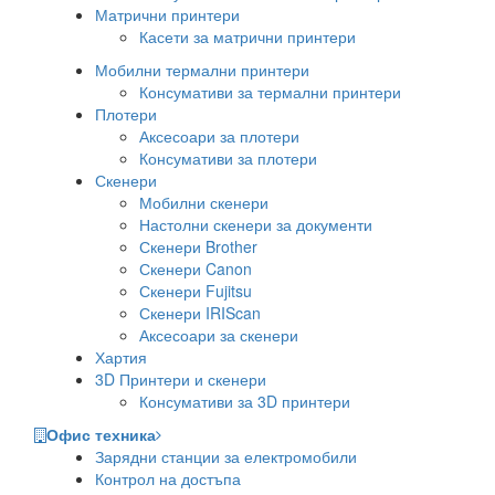
Матрични принтери
Касети за матрични принтери
Мобилни термални принтери
Консумативи за термални принтери
Плотери
Аксесоари за плотери
Консумативи за плотери
Скенери
Мобилни скенери
Настолни скенери за документи
Скенери Brother
Скенери Canon
Скенери Fujitsu
Скенери IRIScan
Аксесоари за скенери
Хартия
3D Принтери и скенери
Консумативи за 3D принтери
Офис техника
Зарядни станции за електромобили
Контрол на достъпа