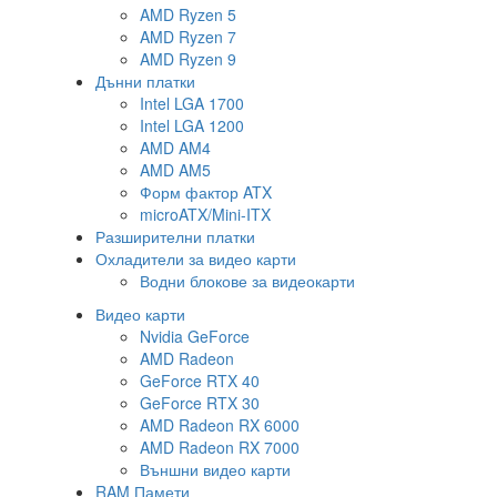
AMD Ryzen 5
AMD Ryzen 7
AMD Ryzen 9
Дънни платки
Intel LGA 1700
Intel LGA 1200
AMD AM4
AMD AM5
Форм фактор ATX
microATX/Mini-ITX
Разширителни платки
Охладители за видео карти
Водни блокове за видеокарти
Видео карти
Nvidia GeForce
AMD Radeon
GeForce RTX 40
GeForce RTX 30
AMD Radeon RX 6000
AMD Radeon RX 7000
Външни видео карти
RAM Памети