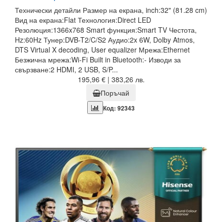
Технически детайли Размер на екрана, inch:32" (81.28 cm)
Вид на екрана:Flat Технология:Direct LED
Резолюция:1366x768 Smart функция:Smart TV Честота,
Hz:60Hz Тунер:DVB-T2/C/S2 Аудио:2x 6W, Dolby Atmos,
DTS Virtual X decoding, User equalizer Мрежа:Ethernet
Безжична мрежа:Wi-Fi Built in Bluetooth:- Изводи за
свързване:2 HDMI, 2 USB, S/P...
195,96 € | 383,26 лв.
Поръчай
Код: 92343