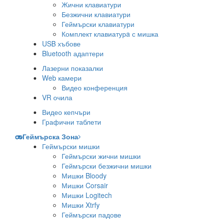
Жични клавиатури
Безжични клавиатури
Геймърски клавиатури
Комплект клавиатурa с мишка
USB хъбове
Bluetooth адаптери
Лазерни показалки
Web камери
Видео конференция
VR очила
Видео кепчъри
Графични таблети
Геймърска Зона
Геймърски мишки
Геймърски жични мишки
Геймърски безжични мишки
Мишки Bloody
Мишки Corsair
Мишки Logitech
Мишки Xtrfy
Геймърски падове