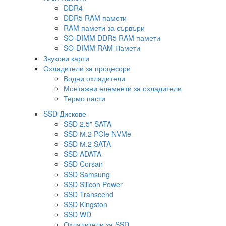
DDR4
DDR5 RAM памети
RAM памети за сървъри
SO-DIMM DDR5 RAM памети
SO-DIMM RAM Памети
Звукови карти
Охладители за процесори
Водни охладители
Монтажни елементи за охладители
Термо пасти
SSD Дискове
SSD 2.5" SATA
SSD М.2 PCIe NVMe
SSD М.2 SATA
SSD ADATA
SSD Corsair
SSD Samsung
SSD Silicon Power
SSD Transcend
SSD Kingston
SSD WD
Охладители за SSD