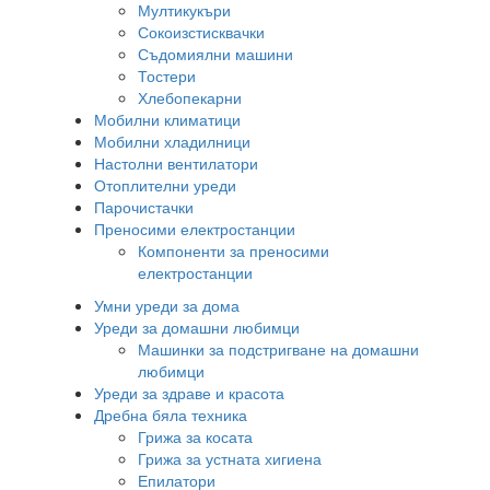
Мултикукъри
Сокоизстисквачки
Съдомиялни машини
Тостери
Хлебопекарни
Мобилни климатици
Мобилни хладилници
Настолни вентилатори
Отоплителни уреди
Парочистачки
Преносими електростанции
Компоненти за преносими
електростанции
Умни уреди за дома
Уреди за домашни любимци
Машинки за подстригване на домашни
любимци
Уреди за здраве и красота
Дребна бяла техника
Грижа за косата
Грижа за устната хигиена
Епилатори