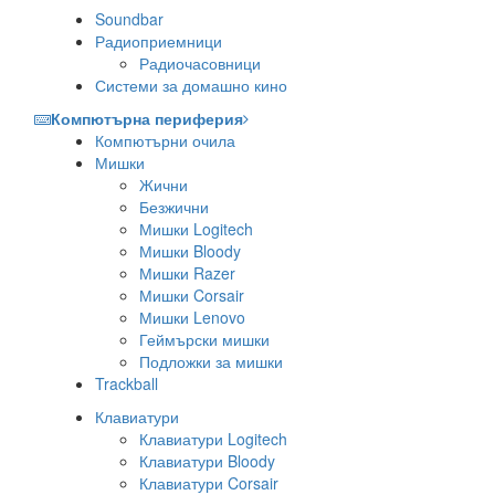
Soundbar
Радиоприемници
Радиочасовници
Системи за домашно кино
Компютърна периферия
Компютърни очила
Мишки
Жични
Безжични
Мишки Logitech
Мишки Bloody
Мишки Razer
Мишки Corsair
Мишки Lenovo
Геймърски мишки
Подложки за мишки
Trackball
Клавиатури
Клавиатури Logitech
Клавиатури Bloody
Клавиатури Corsair