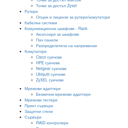
Точки за достъп Zyxel
Рутери
Опции и лицензи за рутери/комутатори
Кабелни системи
Комуникационни шкафове - Rack
Аксесоари за шкафове
Пач панели
Разпределители на напрежение
Комутатори
Cisco суичове
HPE суичове
Netgear суичове
Ubiquiti суичове
ZyXEL суичове
Мрежови адаптери
Безжични мрежови адаптери
Мрежови тестери
Принт сървъри
Защитни стени
Сървъри
RAID контролери