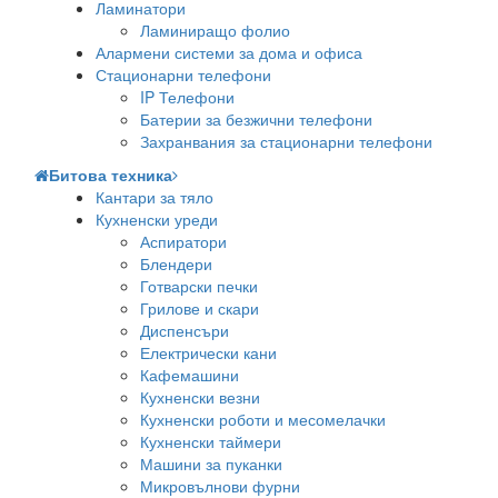
Ламинатори
Ламиниращо фолио
Алармени системи за дома и офиса
Стационарни телефони
IP Телефони
Батерии за безжични телефони
Захранвания за стационарни телефони
Битова техника
Кантари за тяло
Кухненски уреди
Аспиратори
Блендери
Готварски печки
Грилове и скари
Диспенсъри
Електрически кани
Кафемашини
Кухненски везни
Кухненски роботи и месомелачки
Кухненски таймери
Машини за пуканки
Микровълнови фурни