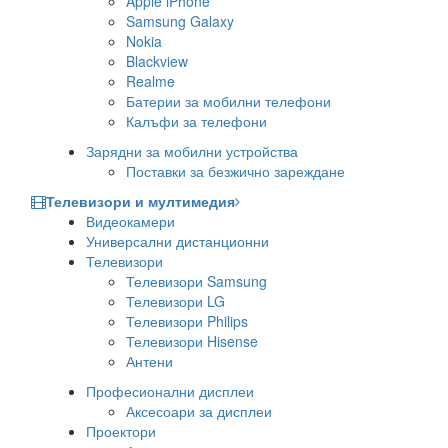
Apple iPhone
Samsung Galaxy
Nokia
Blackview
Realme
Батерии за мобилни телефони
Калъфи за телефони
Зарядни за мобилни устройства
Поставки за безжично зареждане
Телевизори и мултимедия
Видеокамери
Универсални дистанционни
Телевизори
Телевизори Samsung
Телевизори LG
Телевизори Philips
Телевизори Hisense
Антени
Професионални дисплеи
Аксесоари за дисплеи
Проектори