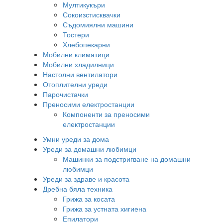
Мултикукъри
Сокоизстисквачки
Съдомиялни машини
Тостери
Хлебопекарни
Мобилни климатици
Мобилни хладилници
Настолни вентилатори
Отоплителни уреди
Парочистачки
Преносими електростанции
Компоненти за преносими
електростанции
Умни уреди за дома
Уреди за домашни любимци
Машинки за подстригване на домашни
любимци
Уреди за здраве и красота
Дребна бяла техника
Грижа за косата
Грижа за устната хигиена
Епилатори