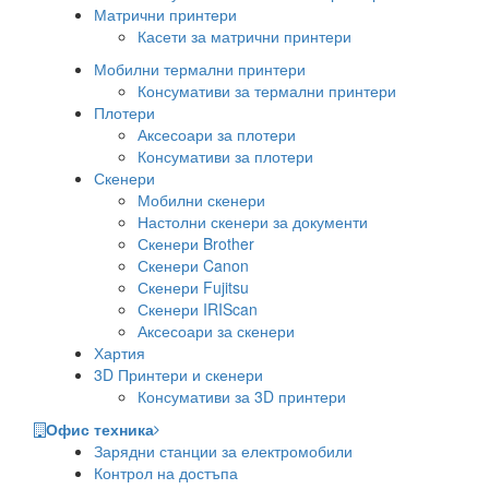
Матрични принтери
Касети за матрични принтери
Мобилни термални принтери
Консумативи за термални принтери
Плотери
Аксесоари за плотери
Консумативи за плотери
Скенери
Мобилни скенери
Настолни скенери за документи
Скенери Brother
Скенери Canon
Скенери Fujitsu
Скенери IRIScan
Аксесоари за скенери
Хартия
3D Принтери и скенери
Консумативи за 3D принтери
Офис техника
Зарядни станции за електромобили
Контрол на достъпа