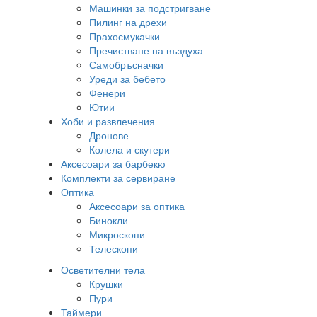
Машинки за подстригване
Пилинг на дрехи
Прахосмукачки
Пречистване на въздуха
Самобръсначки
Уреди за бебето
Фенери
Ютии
Хоби и развлечения
Дронове
Колела и скутери
Аксесоари за барбекю
Комплекти за сервиране
Оптика
Аксесоари за оптика
Бинокли
Микроскопи
Телескопи
Осветителни тела
Крушки
Пури
Таймери