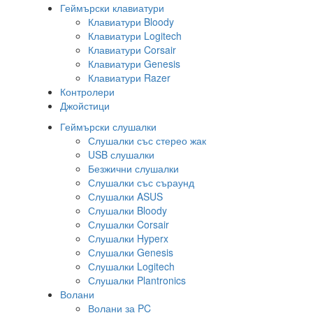
Геймърски клавиатури
Клавиатури Bloody
Клавиатури Logitech
Клавиатури Corsair
Клавиатури Genesis
Клавиатури Razer
Контролери
Джойстици
Геймърски слушалки
Слушалки със стерео жак
USB слушалки
Безжични слушалки
Слушалки със съраунд
Слушалки ASUS
Слушалки Bloody
Слушалки Corsair
Слушалки Hyperx
Слушалки Genesis
Слушалки Logitech
Слушалки Plantronics
Волани
Волани за PC