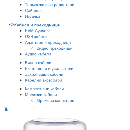
Термоглави за радиатори
Сейфове
Играчки
Кабели и преходници
KVM Суичове
USB кабели
Адаптери и преходници
Видео преходници
Аудио кабели
Видео кабели
Екстендери и усилватели
Захранващи кабели
Кабелни аксесоари
Компютърни кабели
Мрежови кабели
Мрежови конектори