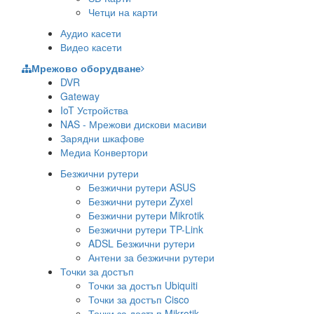
Четци на карти
Аудио касети
Видео касети
Мрежово оборудване
DVR
Gateway
IoT Устройства
NAS - Мрежови дискови масиви
Зарядни шкафове
Медиа Конвертори
Безжични рутери
Безжични рутери ASUS
Безжични рутери Zyxel
Безжични рутери Mikrotik
Безжични рутери TP-Link
ADSL Безжични рутери
Антени за безжични рутери
Точки за достъп
Точки за достъп Ubiquiti
Точки за достъп Cisco
Точки за достъп Mikrotik