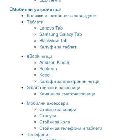
Мобилни устройства
Колички и шкафове за зареждане
Таблети
Lenovo Tab
Samsung Galaxy Tab
Blackview Tab
Калъфи за таблет
eBook четци
Amazon Kindle
Bookeen
Kobo
Калъфи за електронни четци
Smart гривни и часовници
Каишки за смартчасовници
Мобилни аксесоари
Стикове за селфи
Стилуси
Стойки за кола
Стойки за телефони и таблети
Телефони