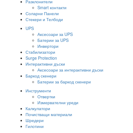
Разклонители
Smart контакти
Соларни Панели
Стекери и Телбоди
UPS
Аксесоари за UPS
Батерии за UPS
Инвертори
Стабилизатори
Surge Protection
Интерактивни дъски
Аксесоари за интерактивни дъски
Баркод скенери
Батерии за баркод скенери
Инструменти
Отвертки
Измервателни уреди
Калкулатори
Почистващи материали
Шредери
Гилотини