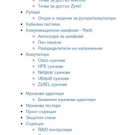
Точки за достъп Zyxel
Рутери
Опции и лицензи за рутери/комутатори
Кабелни системи
Комуникационни шкафове - Rack
Аксесоари за шкафове
Пач панели
Разпределители на напрежение
Комутатори
Cisco суичове
HPE суичове
Netgear суичове
Ubiquiti суичове
ZyXEL суичове
Мрежови адаптери
Безжични мрежови адаптери
Мрежови тестери
Принт сървъри
Защитни стени
Сървъри
RAID контролери