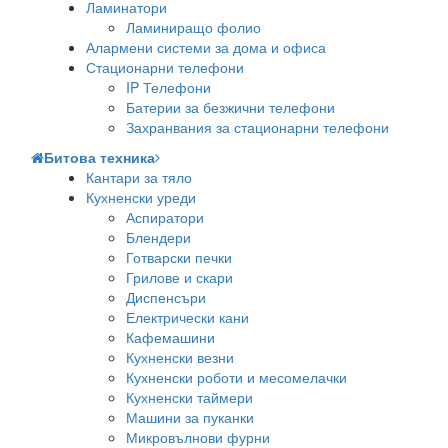
Ламинатори
Ламиниращо фолио
Алармени системи за дома и офиса
Стационарни телефони
IP Телефони
Батерии за безжични телефони
Захранвания за стационарни телефони
Битова техника
Кантари за тяло
Кухненски уреди
Аспиратори
Блендери
Готварски печки
Грилове и скари
Диспенсъри
Електрически кани
Кафемашини
Кухненски везни
Кухненски роботи и месомелачки
Кухненски таймери
Машини за пуканки
Микровълнови фурни