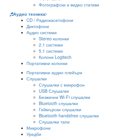
Фотографски и видео стативи
Аудио техника
CD / Радиокасетофони
Диктофони
Аудио системи
Stereo колонки
2.1 системи
5.1 системи
Колони Logitech
Портативни колонки
Портативни аудио плейъри
Слушалки
Слушалки с микрофон
USB Слушалки
Безжични Wi-Fi слушалки
Bluetooth слушалки
Геймърски слушалки
Bluetooth handsfree слушалки
Слушалки тапи
Микрофони
Уредби