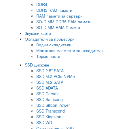
DDR4
DDR5 RAM памети
RAM памети за сървъри
SO-DIMM DDR5 RAM памети
SO-DIMM RAM Памети
Звукови карти
Охладители за процесори
Водни охладители
Монтажни елементи за охладители
Термо пасти
SSD Дискове
SSD 2.5" SATA
SSD М.2 PCIe NVMe
SSD М.2 SATA
SSD ADATA
SSD Corsair
SSD Samsung
SSD Silicon Power
SSD Transcend
SSD Kingston
SSD WD
Охладители за SSD