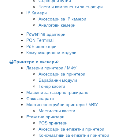
Сървърни кутии
Части и компоненти за сървъри
IP Камери
Аксесоари за IP камери
Аналогови камери
Powerline адаптери
PON Terminal
PoE инжектори
Комуникационни модули
Принтери и скенери
Лазерни принтери / МФУ
Аксесоари за принтери
Барабанни модули
Тонер касети
Машини за лазерно гравиране
Факс апарати
Мастиленоструйни принтери / МФУ
Мастилени касети
Етикетни принтери
POS принтери
Аксесоари за етикетни принтери
Консумативи за етикетни принтери