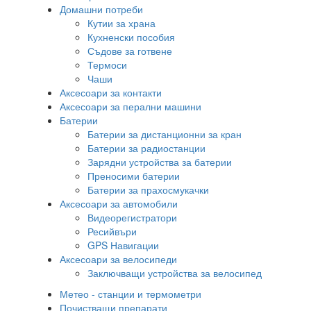
Домашни потреби
Кутии за храна
Кухненски пособия
Съдове за готвене
Термоси
Чаши
Аксесоари за контакти
Аксесоари за перални машини
Батерии
Батерии за дистанционни за кран
Батерии за радиостанции
Зарядни устройства за батерии
Преносими батерии
Батерии за прахосмукачки
Аксесоари за автомобили
Видеорегистратори
Ресийвъри
GPS Навигации
Аксесоари за велосипеди
Заключващи устройства за велосипед
Метео - станции и термометри
Почистващи препарати