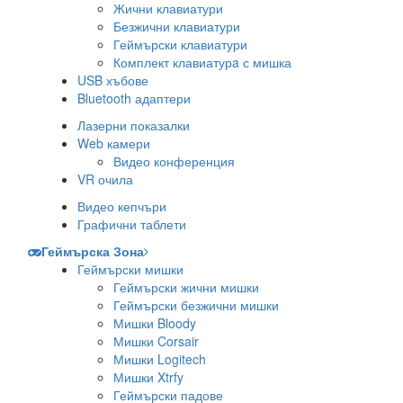
Жични клавиатури
Безжични клавиатури
Геймърски клавиатури
Комплект клавиатурa с мишка
USB хъбове
Bluetooth адаптери
Лазерни показалки
Web камери
Видео конференция
VR очила
Видео кепчъри
Графични таблети
Геймърска Зона
Геймърски мишки
Геймърски жични мишки
Геймърски безжични мишки
Мишки Bloody
Мишки Corsair
Мишки Logitech
Мишки Xtrfy
Геймърски падове