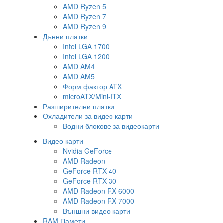
AMD Ryzen 5
AMD Ryzen 7
AMD Ryzen 9
Дънни платки
Intel LGA 1700
Intel LGA 1200
AMD AM4
AMD AM5
Форм фактор ATX
microATX/Mini-ITX
Разширителни платки
Охладители за видео карти
Водни блокове за видеокарти
Видео карти
Nvidia GeForce
AMD Radeon
GeForce RTX 40
GeForce RTX 30
AMD Radeon RX 6000
AMD Radeon RX 7000
Външни видео карти
RAM Памети