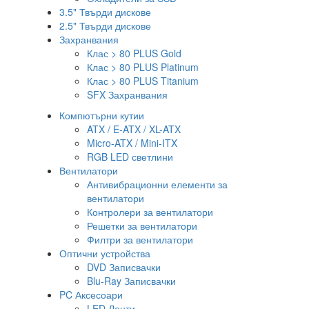
3.5" Твърди дискове
2.5" Твърди дискове
Захранвания
Клас > 80 PLUS Gold
Клас > 80 PLUS Platinum
Клас > 80 PLUS Titanium
SFX Захранвания
Компютърни кутии
ATX / E-ATX / XL-ATX
Micro-ATX / Mini-ITX
RGB LED светлини
Вентилатори
Антивибрационни елементи за
вентилатори
Контролери за вентилатори
Решетки за вентилатори
Филтри за вентилатори
Оптични устройства
DVD Записвачки
Blu-Ray Записвачки
PC Аксесоари
LED Ленти