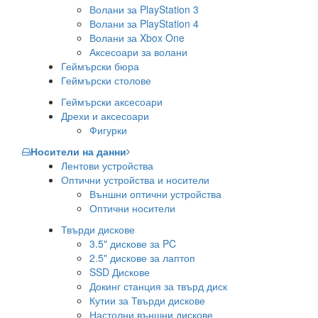
Волани за PlayStation 3
Волани за PlayStation 4
Волани за Xbox One
Аксесоари за волани
Геймърски бюра
Геймърски столове
Геймърски аксесоари
Дрехи и аксесоари
Фигурки
Носители на данни
Лентови устройства
Оптични устройства и носители
Външни оптични устройства
Оптични носители
Твърди дискове
3.5" дискове за PC
2.5" дискове за лаптоп
SSD Дискове
Докинг станция за твърд диск
Кутии за Твърди дискове
Настолни външни дискове