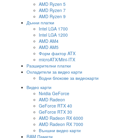
AMD Ryzen 5
AMD Ryzen 7
AMD Ryzen 9
Дънни платки
Intel LGA 1700
Intel LGA 1200
AMD AM4
AMD AM5
Форм фактор ATX
microATX/Mini-ITX
Разширителни платки
Охладители за видео карти
Водни блокове за видеокарти
Видео карти
Nvidia GeForce
AMD Radeon
GeForce RTX 40
GeForce RTX 30
AMD Radeon RX 6000
AMD Radeon RX 7000
Външни видео карти
RAM Памети