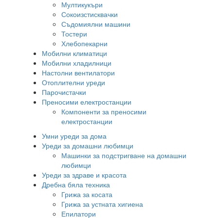
Мултикукъри
Сокоизстисквачки
Съдомиялни машини
Тостери
Хлебопекарни
Мобилни климатици
Мобилни хладилници
Настолни вентилатори
Отоплителни уреди
Парочистачки
Преносими електростанции
Компоненти за преносими
електростанции
Умни уреди за дома
Уреди за домашни любимци
Машинки за подстригване на домашни
любимци
Уреди за здраве и красота
Дребна бяла техника
Грижа за косата
Грижа за устната хигиена
Епилатори