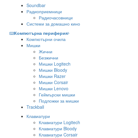
Soundbar
Радиоприемници
Радиочасовници
Системи за домашно кино
Компютърна периферия
Компютърни очила
Мишки
Жични
Безжични
Мишки Logitech
Мишки Bloody
Мишки Razer
Мишки Corsair
Мишки Lenovo
Геймърски мишки
Подложки за мишки
Trackball
Клавиатури
Клавиатури Logitech
Клавиатури Bloody
Клавиатури Corsair