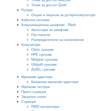
Точки за достъп Zyxel
Рутери
Опции и лицензи за рутери/комутатори
Кабелни системи
Комуникационни шкафове - Rack
Аксесоари за шкафове
Пач панели
Разпределители на напрежение
Комутатори
Cisco суичове
HPE суичове
Netgear суичове
Ubiquiti суичове
ZyXEL суичове
Мрежови адаптери
Безжични мрежови адаптери
Мрежови тестери
Принт сървъри
Защитни стени
Сървъри
RAID контролери