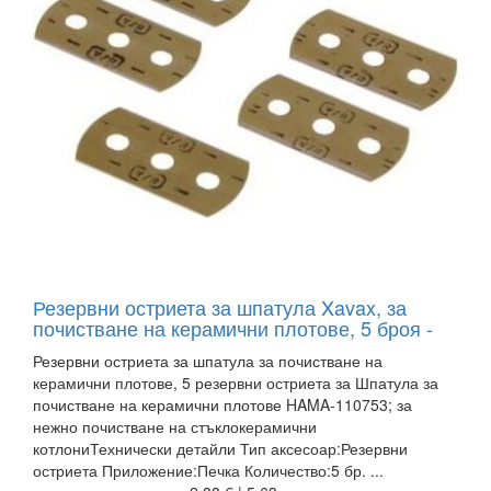
Резервни остриета за шпатула Xavax, за
почистване на керамични плотове, 5 броя -
Резервни остриета за шпатула за почистване на
керамични плотове, 5 резервни остриета за Шпатула за
почистване на керамични плотове HAMA-110753; за
нежно почистване на стъклокерамични
котлониТехнически детайли Тип аксесоар:Резервни
остриета Приложение:Печка Количество:5 бр. ...