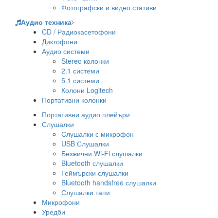
Фотографски и видео стативи
Аудио техника
CD / Радиокасетофони
Диктофони
Аудио системи
Stereo колонки
2.1 системи
5.1 системи
Колони Logitech
Портативни колонки
Портативни аудио плейъри
Слушалки
Слушалки с микрофон
USB Слушалки
Безжични Wi-Fi слушалки
Bluetooth слушалки
Геймърски слушалки
Bluetooth handsfree слушалки
Слушалки тапи
Микрофони
Уредби