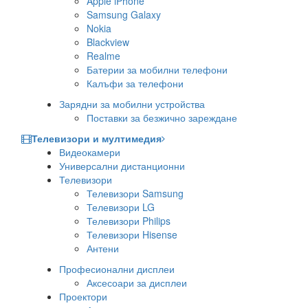
Apple iPhone
Samsung Galaxy
Nokia
Blackview
Realme
Батерии за мобилни телефони
Калъфи за телефони
Зарядни за мобилни устройства
Поставки за безжично зареждане
Телевизори и мултимедия
Видеокамери
Универсални дистанционни
Телевизори
Телевизори Samsung
Телевизори LG
Телевизори Philips
Телевизори Hisense
Антени
Професионални дисплеи
Аксесоари за дисплеи
Проектори