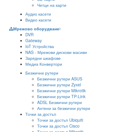
Четци на карти
Аудио касети
Видео касети
Мрежово оборудване
DVR
Gateway
IoT Устройства
NAS - Мрежови дискови масиви
Зарядни шкафове
Медиа Конвертори
Безжични рутери
Безжични рутери ASUS
Безжични рутери Zyxel
Безжични рутери Mikrotik
Безжични рутери TP-Link
ADSL Безжични рутери
Антени за безжични рутери
Точки за достъп
Точки за достъп Ubiquiti
Точки за достъп Cisco
Точки за достъп Mikrotik