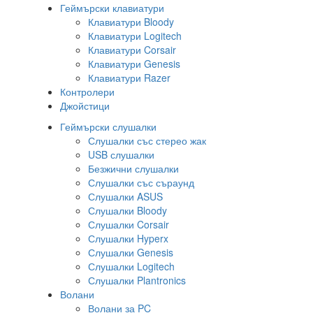
Геймърски клавиатури
Клавиатури Bloody
Клавиатури Logitech
Клавиатури Corsair
Клавиатури Genesis
Клавиатури Razer
Контролери
Джойстици
Геймърски слушалки
Слушалки със стерео жак
USB слушалки
Безжични слушалки
Слушалки със съраунд
Слушалки ASUS
Слушалки Bloody
Слушалки Corsair
Слушалки Hyperx
Слушалки Genesis
Слушалки Logitech
Слушалки Plantronics
Волани
Волани за PC