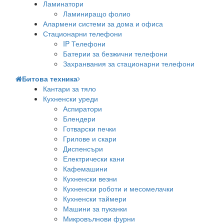
Ламинатори
Ламиниращо фолио
Алармени системи за дома и офиса
Стационарни телефони
IP Телефони
Батерии за безжични телефони
Захранвания за стационарни телефони
Битова техника
Кантари за тяло
Кухненски уреди
Аспиратори
Блендери
Готварски печки
Грилове и скари
Диспенсъри
Електрически кани
Кафемашини
Кухненски везни
Кухненски роботи и месомелачки
Кухненски таймери
Машини за пуканки
Микровълнови фурни