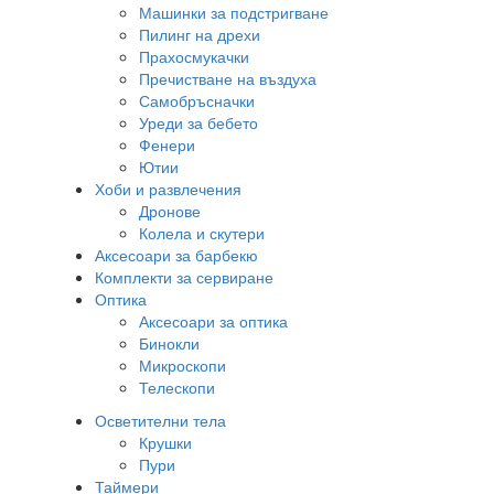
Машинки за подстригване
Пилинг на дрехи
Прахосмукачки
Пречистване на въздуха
Самобръсначки
Уреди за бебето
Фенери
Ютии
Хоби и развлечения
Дронове
Колела и скутери
Аксесоари за барбекю
Комплекти за сервиране
Оптика
Аксесоари за оптика
Бинокли
Микроскопи
Телескопи
Осветителни тела
Крушки
Пури
Таймери