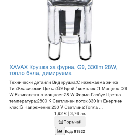
XАVAX Крушка за фурна, G9, 330lm 28W,
топло бяла, димируема
Технически детайли Вид крушка:С нажежаема жичка
Тип:Класически Цокъл:G9 Брой / комплект:1 Мощност:28
W Еквивалентна мощност:28 W Форма:Глобус Цветна
температура:2800 K Светлинен поток:330 lm Енергиен
клас:G Напрежение:230 V Светлина:Топла ...
1,92 € | 3,76 лв.
Поръчай
Код: 91922