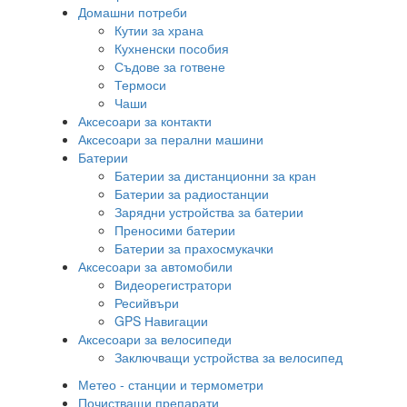
Домашни потреби
Кутии за храна
Кухненски пособия
Съдове за готвене
Термоси
Чаши
Аксесоари за контакти
Аксесоари за перални машини
Батерии
Батерии за дистанционни за кран
Батерии за радиостанции
Зарядни устройства за батерии
Преносими батерии
Батерии за прахосмукачки
Аксесоари за автомобили
Видеорегистратори
Ресийвъри
GPS Навигации
Аксесоари за велосипеди
Заключващи устройства за велосипед
Метео - станции и термометри
Почистващи препарати