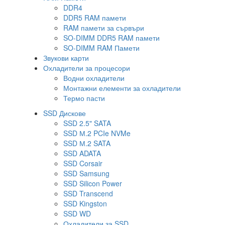
DDR4
DDR5 RAM памети
RAM памети за сървъри
SO-DIMM DDR5 RAM памети
SO-DIMM RAM Памети
Звукови карти
Охладители за процесори
Водни охладители
Монтажни елементи за охладители
Термо пасти
SSD Дискове
SSD 2.5" SATA
SSD М.2 PCIe NVMe
SSD М.2 SATA
SSD ADATA
SSD Corsair
SSD Samsung
SSD Silicon Power
SSD Transcend
SSD Kingston
SSD WD
Охладители за SSD