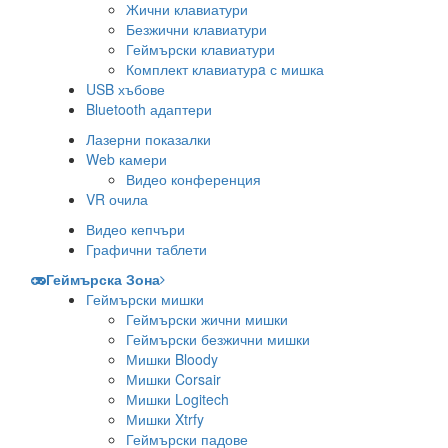
Жични клавиатури
Безжични клавиатури
Геймърски клавиатури
Комплект клавиатурa с мишка
USB хъбове
Bluetooth адаптери
Лазерни показалки
Web камери
Видео конференция
VR очила
Видео кепчъри
Графични таблети
Геймърска Зона
Геймърски мишки
Геймърски жични мишки
Геймърски безжични мишки
Мишки Bloody
Мишки Corsair
Мишки Logitech
Мишки Xtrfy
Геймърски падове