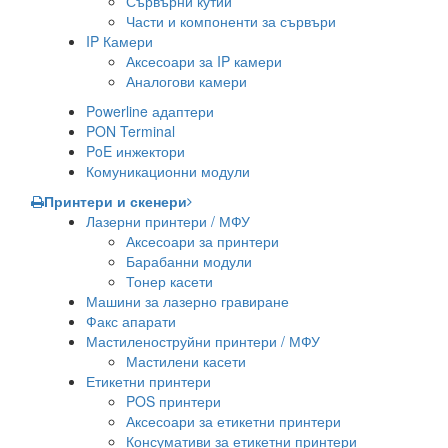
Сървърни кутии
Части и компоненти за сървъри
IP Камери
Аксесоари за IP камери
Аналогови камери
Powerline адаптери
PON Terminal
PoE инжектори
Комуникационни модули
Принтери и скенери
Лазерни принтери / МФУ
Аксесоари за принтери
Барабанни модули
Тонер касети
Машини за лазерно гравиране
Факс апарати
Мастиленоструйни принтери / МФУ
Мастилени касети
Етикетни принтери
POS принтери
Аксесоари за етикетни принтери
Консумативи за етикетни принтери