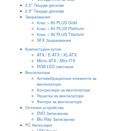
3.5" Твърди дискове
2.5" Твърди дискове
Захранвания
Клас > 80 PLUS Gold
Клас > 80 PLUS Platinum
Клас > 80 PLUS Titanium
SFX Захранвания
Компютърни кутии
ATX / E-ATX / XL-ATX
Micro-ATX / Mini-ITX
RGB LED светлини
Вентилатори
Антивибрационни елементи за
вентилатори
Контролери за вентилатори
Решетки за вентилатори
Филтри за вентилатори
Оптични устройства
DVD Записвачки
Blu-Ray Записвачки
PC Аксесоари
LED Ленти