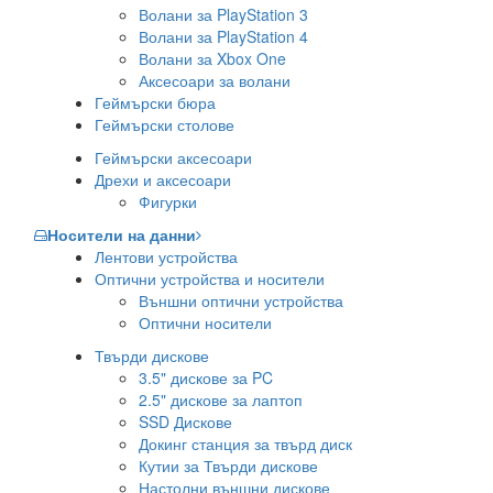
Волани за PlayStation 3
Волани за PlayStation 4
Волани за Xbox One
Аксесоари за волани
Геймърски бюра
Геймърски столове
Геймърски аксесоари
Дрехи и аксесоари
Фигурки
Носители на данни
Лентови устройства
Оптични устройства и носители
Външни оптични устройства
Оптични носители
Твърди дискове
3.5" дискове за PC
2.5" дискове за лаптоп
SSD Дискове
Докинг станция за твърд диск
Кутии за Твърди дискове
Настолни външни дискове