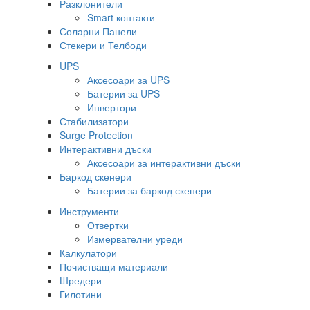
Разклонители
Smart контакти
Соларни Панели
Стекери и Телбоди
UPS
Аксесоари за UPS
Батерии за UPS
Инвертори
Стабилизатори
Surge Protection
Интерактивни дъски
Аксесоари за интерактивни дъски
Баркод скенери
Батерии за баркод скенери
Инструменти
Отвертки
Измервателни уреди
Калкулатори
Почистващи материали
Шредери
Гилотини