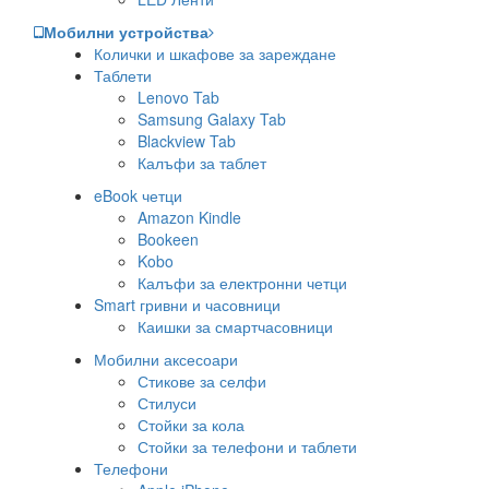
Мобилни устройства
Колички и шкафове за зареждане
Таблети
Lenovo Tab
Samsung Galaxy Tab
Blackview Tab
Калъфи за таблет
eBook четци
Amazon Kindle
Bookeen
Kobo
Калъфи за електронни четци
Smart гривни и часовници
Каишки за смартчасовници
Мобилни аксесоари
Стикове за селфи
Стилуси
Стойки за кола
Стойки за телефони и таблети
Телефони