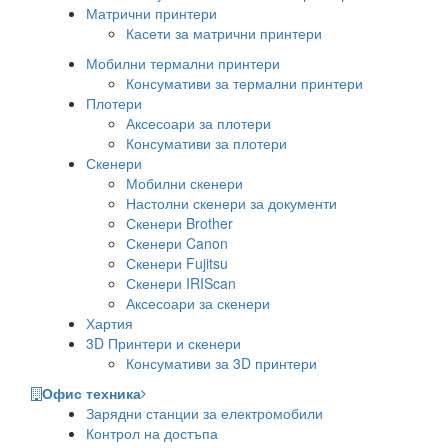
Матрични принтери
Касети за матрични принтери
Мобилни термални принтери
Консумативи за термални принтери
Плотери
Аксесоари за плотери
Консумативи за плотери
Скенери
Мобилни скенери
Настолни скенери за документи
Скенери Brother
Скенери Canon
Скенери Fujitsu
Скенери IRIScan
Аксесоари за скенери
Хартия
3D Принтери и скенери
Консумативи за 3D принтери
Офис техника
Зарядни станции за електромобили
Контрол на достъпа