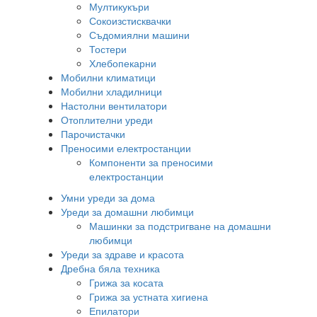
Мултикукъри
Сокоизстисквачки
Съдомиялни машини
Тостери
Хлебопекарни
Мобилни климатици
Мобилни хладилници
Настолни вентилатори
Отоплителни уреди
Парочистачки
Преносими електростанции
Компоненти за преносими
електростанции
Умни уреди за дома
Уреди за домашни любимци
Машинки за подстригване на домашни
любимци
Уреди за здраве и красота
Дребна бяла техника
Грижа за косата
Грижа за устната хигиена
Епилатори