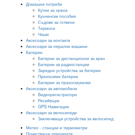
Домашни потреби
Кутии за храна
Кухненски пособия
Съдове за готвене
Термоси
Чаши
Аксесоари за контакти
Аксесоари за перални машини
Батерии
Батерии за дистанционни за кран
Батерии за радиостанции
Зарядни устройства за батерии
Преносими батерии
Батерии за прахосмукачки
Аксесоари за автомобили
Видеорегистратори
Ресийвъри
GPS Навигации
Аксесоари за велосипеди
Заключващи устройства за велосипед
Метео - станции и термометри
Почистващи препарати