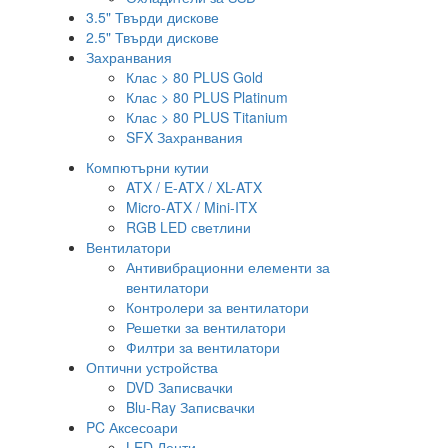
3.5" Твърди дискове
2.5" Твърди дискове
Захранвания
Клас > 80 PLUS Gold
Клас > 80 PLUS Platinum
Клас > 80 PLUS Titanium
SFX Захранвания
Компютърни кутии
ATX / E-ATX / XL-ATX
Micro-ATX / Mini-ITX
RGB LED светлини
Вентилатори
Антивибрационни елементи за
вентилатори
Контролери за вентилатори
Решетки за вентилатори
Филтри за вентилатори
Оптични устройства
DVD Записвачки
Blu-Ray Записвачки
PC Аксесоари
LED Ленти