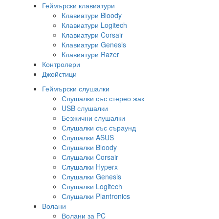
Геймърски клавиатури
Клавиатури Bloody
Клавиатури Logitech
Клавиатури Corsair
Клавиатури Genesis
Клавиатури Razer
Контролери
Джойстици
Геймърски слушалки
Слушалки със стерео жак
USB слушалки
Безжични слушалки
Слушалки със съраунд
Слушалки ASUS
Слушалки Bloody
Слушалки Corsair
Слушалки Hyperx
Слушалки Genesis
Слушалки Logitech
Слушалки Plantronics
Волани
Волани за PC