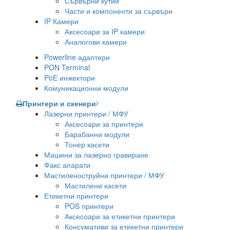
Сървърни кутии
Части и компоненти за сървъри
IP Камери
Аксесоари за IP камери
Аналогови камери
Powerline адаптери
PON Terminal
PoE инжектори
Комуникационни модули
Принтери и скенери
Лазерни принтери / МФУ
Аксесоари за принтери
Барабанни модули
Тонер касети
Машини за лазерно гравиране
Факс апарати
Мастиленоструйни принтери / МФУ
Мастилени касети
Етикетни принтери
POS принтери
Аксесоари за етикетни принтери
Консумативи за етикетни принтери