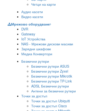
Четци на карти
Аудио касети
Видео касети
Мрежово оборудване
DVR
Gateway
IoT Устройства
NAS - Мрежови дискови масиви
Зарядни шкафове
Медиа Конвертори
Безжични рутери
Безжични рутери ASUS
Безжични рутери Zyxel
Безжични рутери Mikrotik
Безжични рутери TP-Link
ADSL Безжични рутери
Антени за безжични рутери
Точки за достъп
Точки за достъп Ubiquiti
Точки за достъп Cisco
Точки за достъп Mikrotik