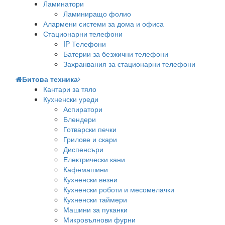
Ламинатори
Ламиниращо фолио
Алармени системи за дома и офиса
Стационарни телефони
IP Телефони
Батерии за безжични телефони
Захранвания за стационарни телефони
Битова техника
Кантари за тяло
Кухненски уреди
Аспиратори
Блендери
Готварски печки
Грилове и скари
Диспенсъри
Електрически кани
Кафемашини
Кухненски везни
Кухненски роботи и месомелачки
Кухненски таймери
Машини за пуканки
Микровълнови фурни