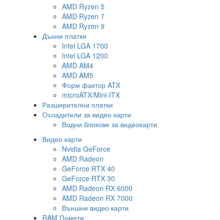
AMD Ryzen 5
AMD Ryzen 7
AMD Ryzen 9
Дънни платки
Intel LGA 1700
Intel LGA 1200
AMD AM4
AMD AM5
Форм фактор ATX
microATX/Mini-ITX
Разширителни платки
Охладители за видео карти
Водни блокове за видеокарти
Видео карти
Nvidia GeForce
AMD Radeon
GeForce RTX 40
GeForce RTX 30
AMD Radeon RX 6000
AMD Radeon RX 7000
Външни видео карти
RAM Памети