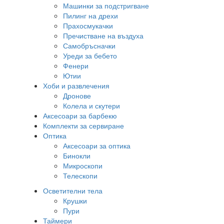
Машинки за подстригване
Пилинг на дрехи
Прахосмукачки
Пречистване на въздуха
Самобръсначки
Уреди за бебето
Фенери
Ютии
Хоби и развлечения
Дронове
Колела и скутери
Аксесоари за барбекю
Комплекти за сервиране
Оптика
Аксесоари за оптика
Бинокли
Микроскопи
Телескопи
Осветителни тела
Крушки
Пури
Таймери