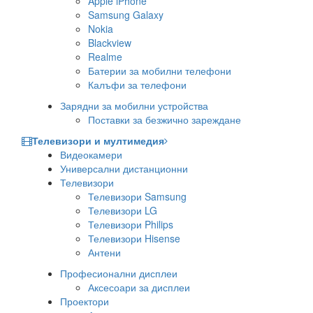
Apple iPhone
Samsung Galaxy
Nokia
Blackview
Realme
Батерии за мобилни телефони
Калъфи за телефони
Зарядни за мобилни устройства
Поставки за безжично зареждане
Телевизори и мултимедия
Видеокамери
Универсални дистанционни
Телевизори
Телевизори Samsung
Телевизори LG
Телевизори Philips
Телевизори Hisense
Антени
Професионални дисплеи
Аксесоари за дисплеи
Проектори