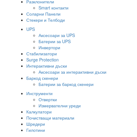
Разклонители
Smart контакти
Соларни Панели
Стекери и Телбоди
UPS
Аксесоари за UPS
Батерии за UPS
Инвертори
Стабилизатори
Surge Protection
Интерактивни дъски
Аксесоари за интерактивни дъски
Баркод скенери
Батерии за баркод скенери
Инструменти
Отвертки
Измервателни уреди
Калкулатори
Почистващи материали
Шредери
Гилотини