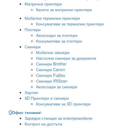
Матрични принтери
Касети за матрични принтери
Мобилни термални принтери
Консумативи за термални принтери
Плотери
Аксесоари за плотери
Консумативи за плотери
Скенери
Мобилни скенери
Настолни скенери за документи
Скенери Brother
Скенери Canon
Скенери Fujitsu
Скенери IRIScan
Аксесоари за скенери
Хартия
3D Принтери и скенери
Консумативи за 3D принтери
Офис техника
Зарядни станции за електромобили
Контрол на достъпа