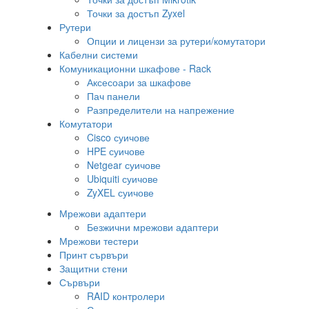
Точки за достъп Zyxel
Рутери
Опции и лицензи за рутери/комутатори
Кабелни системи
Комуникационни шкафове - Rack
Аксесоари за шкафове
Пач панели
Разпределители на напрежение
Комутатори
Cisco суичове
HPE суичове
Netgear суичове
Ubiquiti суичове
ZyXEL суичове
Мрежови адаптери
Безжични мрежови адаптери
Мрежови тестери
Принт сървъри
Защитни стени
Сървъри
RAID контролери