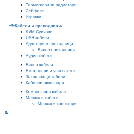
Термоглави за радиатори
Сейфове
Играчки
Кабели и преходници
KVM Суичове
USB кабели
Адаптери и преходници
Видео преходници
Аудио кабели
Видео кабели
Екстендери и усилватели
Захранващи кабели
Кабелни аксесоари
Компютърни кабели
Мрежови кабели
Мрежови конектори