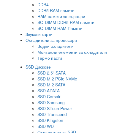
DDR4
DDR5 RAM памети
RAM памети за сървъри
SO-DIMM DDR5 RAM памети
SO-DIMM RAM Памети
Звукови карти
Охладители за процесори
Водни охладители
Монтажни елементи за охладители
Термо пасти
SSD Дискове
SSD 2.5" SATA
SSD М.2 PCIe NVMe
SSD М.2 SATA
SSD ADATA
SSD Corsair
SSD Samsung
SSD Silicon Power
SSD Transcend
SSD Kingston
SSD WD
Охладители за SSD