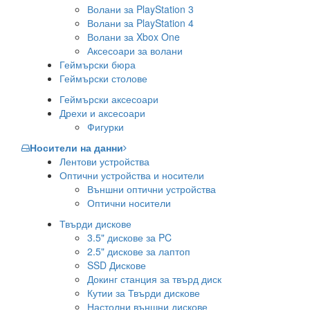
Волани за PlayStation 3
Волани за PlayStation 4
Волани за Xbox One
Аксесоари за волани
Геймърски бюра
Геймърски столове
Геймърски аксесоари
Дрехи и аксесоари
Фигурки
Носители на данни
Лентови устройства
Оптични устройства и носители
Външни оптични устройства
Оптични носители
Твърди дискове
3.5" дискове за PC
2.5" дискове за лаптоп
SSD Дискове
Докинг станция за твърд диск
Кутии за Твърди дискове
Настолни външни дискове