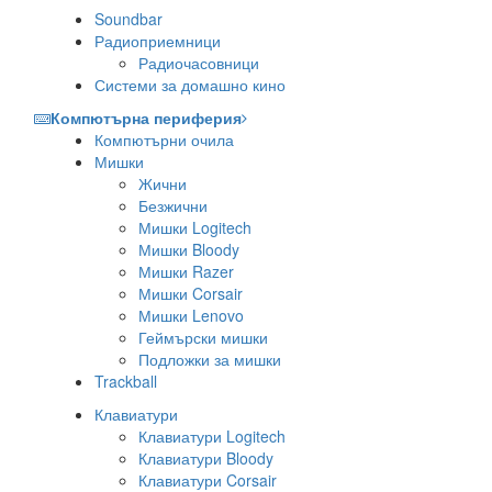
Soundbar
Радиоприемници
Радиочасовници
Системи за домашно кино
Компютърна периферия
Компютърни очила
Мишки
Жични
Безжични
Мишки Logitech
Мишки Bloody
Мишки Razer
Мишки Corsair
Мишки Lenovo
Геймърски мишки
Подложки за мишки
Trackball
Клавиатури
Клавиатури Logitech
Клавиатури Bloody
Клавиатури Corsair