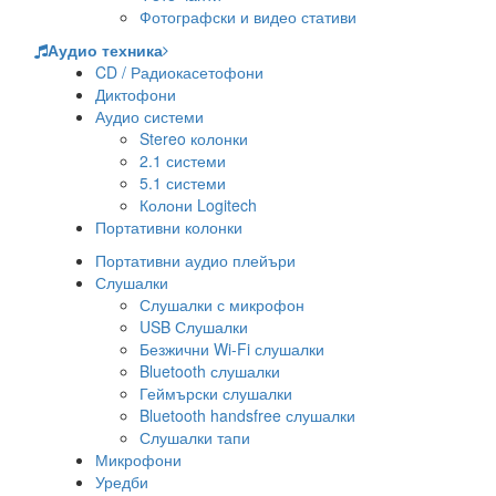
Фотографски и видео стативи
Аудио техника
CD / Радиокасетофони
Диктофони
Аудио системи
Stereo колонки
2.1 системи
5.1 системи
Колони Logitech
Портативни колонки
Портативни аудио плейъри
Слушалки
Слушалки с микрофон
USB Слушалки
Безжични Wi-Fi слушалки
Bluetooth слушалки
Геймърски слушалки
Bluetooth handsfree слушалки
Слушалки тапи
Микрофони
Уредби