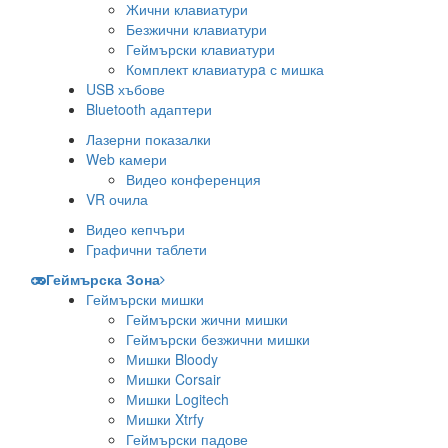
Жични клавиатури
Безжични клавиатури
Геймърски клавиатури
Комплект клавиатурa с мишка
USB хъбове
Bluetooth адаптери
Лазерни показалки
Web камери
Видео конференция
VR очила
Видео кепчъри
Графични таблети
Геймърска Зона
Геймърски мишки
Геймърски жични мишки
Геймърски безжични мишки
Мишки Bloody
Мишки Corsair
Мишки Logitech
Мишки Xtrfy
Геймърски падове