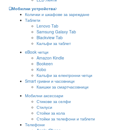
Мобилни устройства
Колички и шкафове за зареждане
Таблети
Lenovo Tab
Samsung Galaxy Tab
Blackview Tab
Калъфи за таблет
eBook четци
Amazon Kindle
Bookeen
Kobo
Калъфи за електронни четци
Smart гривни и часовници
Каишки за смартчасовници
Мобилни аксесоари
Стикове за селфи
Стилуси
Стойки за кола
Стойки за телефони и таблети
Телефони