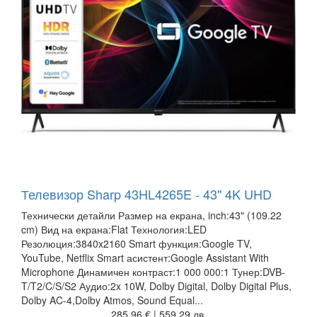
Телевизор Sharp 43HL4265E - 43" 4K UHD
Технически детайли Размер на екрана, inch:43" (109.22
cm) Вид на екрана:Flat Технология:LED
Резолюция:3840x2160 Smart функция:Google TV,
YouTube, Netflix Smart асистент:Google Assistant With
Microphone Динамичен контраст:1 000 000:1 Тунер:DVB-
T/T2/C/S/S2 Аудио:2x 10W, Dolby Digital, Dolby Digital Plus,
Dolby AC-4,Dolby Atmos, Sound Equal...
285,96 € | 559,29 лв.