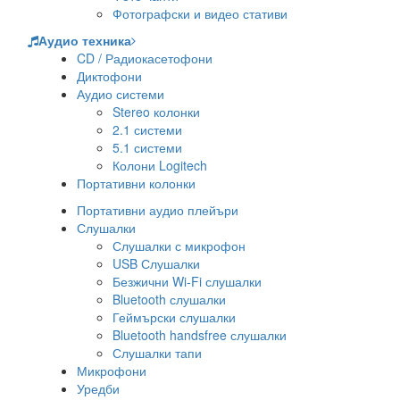
Фотографски и видео стативи
Аудио техника
CD / Радиокасетофони
Диктофони
Аудио системи
Stereo колонки
2.1 системи
5.1 системи
Колони Logitech
Портативни колонки
Портативни аудио плейъри
Слушалки
Слушалки с микрофон
USB Слушалки
Безжични Wi-Fi слушалки
Bluetooth слушалки
Геймърски слушалки
Bluetooth handsfree слушалки
Слушалки тапи
Микрофони
Уредби