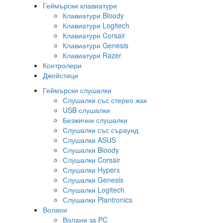
Геймърски клавиатури
Клавиатури Bloody
Клавиатури Logitech
Клавиатури Corsair
Клавиатури Genesis
Клавиатури Razer
Контролери
Джойстици
Геймърски слушалки
Слушалки със стерео жак
USB слушалки
Безжични слушалки
Слушалки със съраунд
Слушалки ASUS
Слушалки Bloody
Слушалки Corsair
Слушалки Hyperx
Слушалки Genesis
Слушалки Logitech
Слушалки Plantronics
Волани
Волани за PC