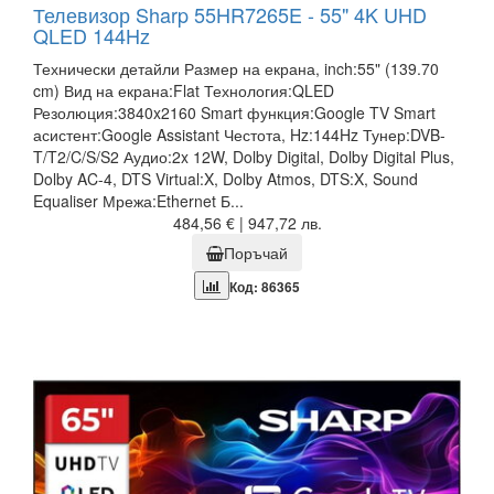
Телевизор Sharp 55HR7265E - 55" 4K UHD
QLED 144Hz
Технически детайли Размер на екрана, inch:55" (139.70
cm) Вид на екрана:Flat Технология:QLED
Резолюция:3840x2160 Smart функция:Google TV Smart
асистент:Google Assistant Честота, Hz:144Hz Тунер:DVB-
T/T2/C/S/S2 Аудио:2x 12W, Dolby Digital, Dolby Digital Plus,
Dolby AC-4, DTS Virtual:X, Dolby Atmos, DTS:X, Sound
Equaliser Мрежа:Ethernet Б...
484,56 € | 947,72 лв.
Поръчай
Код: 86365