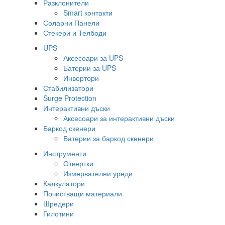
Разклонители
Smart контакти
Соларни Панели
Стекери и Телбоди
UPS
Аксесоари за UPS
Батерии за UPS
Инвертори
Стабилизатори
Surge Protection
Интерактивни дъски
Аксесоари за интерактивни дъски
Баркод скенери
Батерии за баркод скенери
Инструменти
Отвертки
Измервателни уреди
Калкулатори
Почистващи материали
Шредери
Гилотини