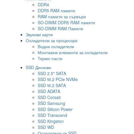
DDR4
DDR5 RAM памети
RAM памети за сървъри
SO-DIMM DDR5 RAM памети
SO-DIMM RAM Памети
Звукови карти
Охладители за процесори
Водни охладители
Монтажни елементи за охладители
Термо пасти
SSD Дискове
SSD 2.5" SATA
SSD М.2 PCIe NVMe
SSD М.2 SATA
SSD ADATA
SSD Corsair
SSD Samsung
SSD Silicon Power
SSD Transcend
SSD Kingston
SSD WD
Охладители за SSD