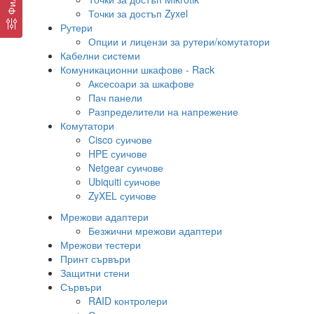
Точки за достъп Zyxel
Рутери
Опции и лицензи за рутери/комутатори
Кабелни системи
Комуникационни шкафове - Rack
Аксесоари за шкафове
Пач панели
Разпределители на напрежение
Комутатори
Cisco суичове
HPE суичове
Netgear суичове
Ubiquiti суичове
ZyXEL суичове
Мрежови адаптери
Безжични мрежови адаптери
Мрежови тестери
Принт сървъри
Защитни стени
Сървъри
RAID контролери