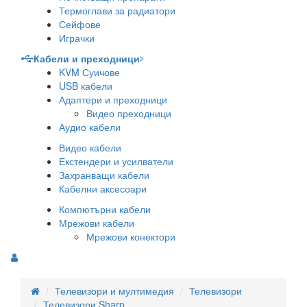
Термоглави за радиатори
Сейфове
Играчки
Кабели и преходници
KVM Суичове
USB кабели
Адаптери и преходници
Видео преходници
Аудио кабели
Видео кабели
Екстендери и усилватели
Захранващи кабели
Кабелни аксесоари
Компютърни кабели
Мрежови кабели
Мрежови конектори
Телевизори и мултимедия
Телевизори
Телевизори Sharp