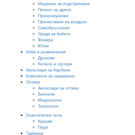
Машинки за подстригване
Пилинг на дрехи
Прахосмукачки
Пречистване на въздуха
Самобръсначки
Уреди за бебето
Фенери
Ютии
Хоби и развлечения
Дронове
Колела и скутери
Аксесоари за барбекю
Комплекти за сервиране
Оптика
Аксесоари за оптика
Бинокли
Микроскопи
Телескопи
Осветителни тела
Крушки
Пури
Таймери