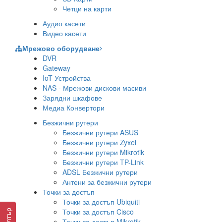
Четци на карти
Аудио касети
Видео касети
Мрежово оборудване
DVR
Gateway
IoT Устройства
NAS - Мрежови дискови масиви
Зарядни шкафове
Медиа Конвертори
Безжични рутери
Безжични рутери ASUS
Безжични рутери Zyxel
Безжични рутери Mikrotik
Безжични рутери TP-Link
ADSL Безжични рутери
Антени за безжични рутери
Точки за достъп
Точки за достъп Ubiquiti
Точки за достъп Cisco
Филтър
Точки за достъп Mikrotik