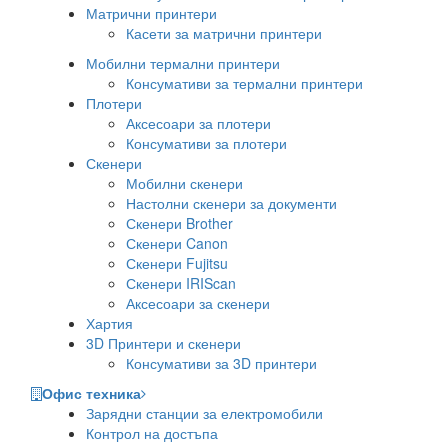
Матрични принтери
Касети за матрични принтери
Мобилни термални принтери
Консумативи за термални принтери
Плотери
Аксесоари за плотери
Консумативи за плотери
Скенери
Мобилни скенери
Настолни скенери за документи
Скенери Brother
Скенери Canon
Скенери Fujitsu
Скенери IRIScan
Аксесоари за скенери
Хартия
3D Принтери и скенери
Консумативи за 3D принтери
Офис техника
Зарядни станции за електромобили
Контрол на достъпа