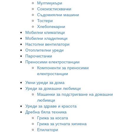
Мултикукъри
Сокоизстисквачки
Съдомиялни машини
Тостери
Хлебопекарни
Мобилни климатици
Мобилни хладилници
Настолни вентилатори
Отоплителни уреди
Парочистачки
Преносими електростанции
Компоненти за преносими
електростанции
Умни уреди за дома
Уреди за домашни любимци
Машинки за подстригване на домашни
любимци
Уреди за здраве и красота
Дребна бяла техника
Грижа за косата
Грижа за устната хигиена
Епилатори