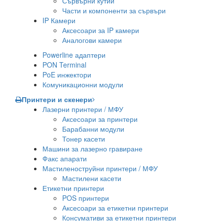
Сървърни кутии
Части и компоненти за сървъри
IP Камери
Аксесоари за IP камери
Аналогови камери
Powerline адаптери
PON Terminal
PoE инжектори
Комуникационни модули
Принтери и скенери
Лазерни принтери / МФУ
Аксесоари за принтери
Барабанни модули
Тонер касети
Машини за лазерно гравиране
Факс апарати
Мастиленоструйни принтери / МФУ
Мастилени касети
Етикетни принтери
POS принтери
Аксесоари за етикетни принтери
Консумативи за етикетни принтери