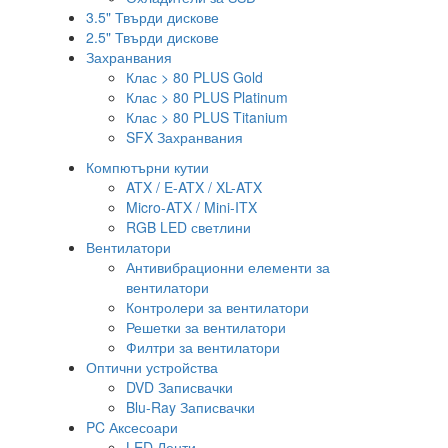
3.5" Твърди дискове
2.5" Твърди дискове
Захранвания
Клас > 80 PLUS Gold
Клас > 80 PLUS Platinum
Клас > 80 PLUS Titanium
SFX Захранвания
Компютърни кутии
ATX / E-ATX / XL-ATX
Micro-ATX / Mini-ITX
RGB LED светлини
Вентилатори
Антивибрационни елементи за
вентилатори
Контролери за вентилатори
Решетки за вентилатори
Филтри за вентилатори
Оптични устройства
DVD Записвачки
Blu-Ray Записвачки
PC Аксесоари
LED Ленти