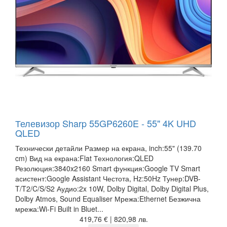
Телевизор Sharp 55GP6260E - 55" 4K UHD
QLED
Технически детайли Размер на екрана, inch:55" (139.70
cm) Вид на екрана:Flat Технология:QLED
Резолюция:3840x2160 Smart функция:Google TV Smart
асистент:Google Assistant Честота, Hz:50Hz Тунер:DVB-
T/T2/C/S/S2 Аудио:2x 10W, Dolby Digital, Dolby Digital Plus,
Dolby Atmos, Sound Equaliser Мрежа:Ethernet Безжична
мрежа:Wi-Fi Built in Bluet...
419,76 € | 820,98 лв.