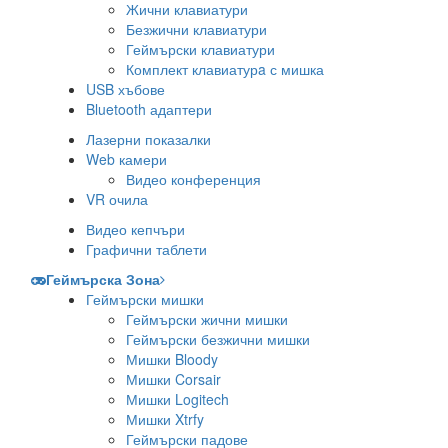
Жични клавиатури
Безжични клавиатури
Геймърски клавиатури
Комплект клавиатурa с мишка
USB хъбове
Bluetooth адаптери
Лазерни показалки
Web камери
Видео конференция
VR очила
Видео кепчъри
Графични таблети
Геймърска Зона
Геймърски мишки
Геймърски жични мишки
Геймърски безжични мишки
Мишки Bloody
Мишки Corsair
Мишки Logitech
Мишки Xtrfy
Геймърски падове