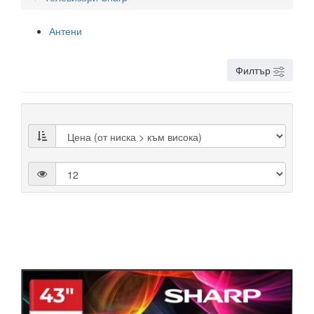
Антени
Филтър