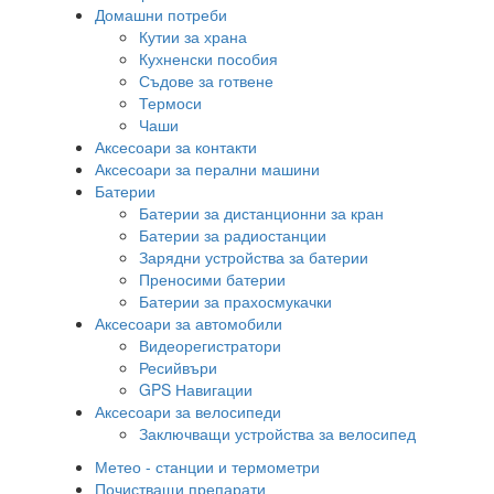
Домашни потреби
Кутии за храна
Кухненски пособия
Съдове за готвене
Термоси
Чаши
Аксесоари за контакти
Аксесоари за перални машини
Батерии
Батерии за дистанционни за кран
Батерии за радиостанции
Зарядни устройства за батерии
Преносими батерии
Батерии за прахосмукачки
Аксесоари за автомобили
Видеорегистратори
Ресийвъри
GPS Навигации
Аксесоари за велосипеди
Заключващи устройства за велосипед
Метео - станции и термометри
Почистващи препарати