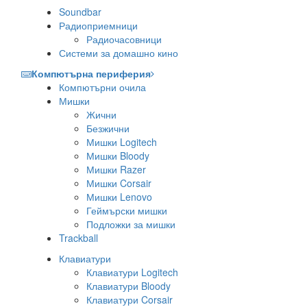
Soundbar
Радиоприемници
Радиочасовници
Системи за домашно кино
Компютърна периферия
Компютърни очила
Мишки
Жични
Безжични
Мишки Logitech
Мишки Bloody
Мишки Razer
Мишки Corsair
Мишки Lenovo
Геймърски мишки
Подложки за мишки
Trackball
Клавиатури
Клавиатури Logitech
Клавиатури Bloody
Клавиатури Corsair