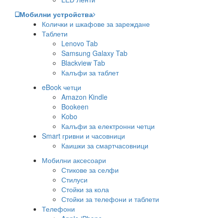
Мобилни устройства
Колички и шкафове за зареждане
Таблети
Lenovo Tab
Samsung Galaxy Tab
Blackview Tab
Калъфи за таблет
eBook четци
Amazon Kindle
Bookeen
Kobo
Калъфи за електронни четци
Smart гривни и часовници
Каишки за смартчасовници
Мобилни аксесоари
Стикове за селфи
Стилуси
Стойки за кола
Стойки за телефони и таблети
Телефони