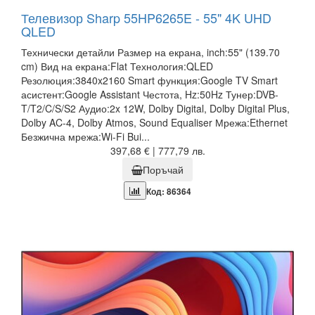
Телевизор Sharp 55HP6265E - 55" 4K UHD
QLED
Технически детайли Размер на екрана, inch:55" (139.70
cm) Вид на екрана:Flat Технология:QLED
Резолюция:3840x2160 Smart функция:Google TV Smart
асистент:Google Assistant Честота, Hz:50Hz Тунер:DVB-
T/T2/C/S/S2 Аудио:2x 12W, Dolby Digital, Dolby Digital Plus,
Dolby AC-4, Dolby Atmos, Sound Equaliser Мрежа:Ethernet
Безжична мрежа:Wi-Fi Bui...
397,68 € | 777,79 лв.
Поръчай
Код: 86364