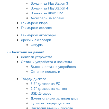
Волани за PlayStation 3
Волани за PlayStation 4
Волани за Xbox One
Аксесоари за волани
Геймърски бюра
Геймърски столове
Геймърски аксесоари
Дрехи и аксесоари
Фигурки
Носители на данни
Лентови устройства
Оптични устройства и носители
Външни оптични устройства
Оптични носители
Твърди дискове
3.5" дискове за PC
2.5" дискове за лаптоп
SSD Дискове
Докинг станция за твърд диск
Кутии за Твърди дискове
Настолни външни дискове