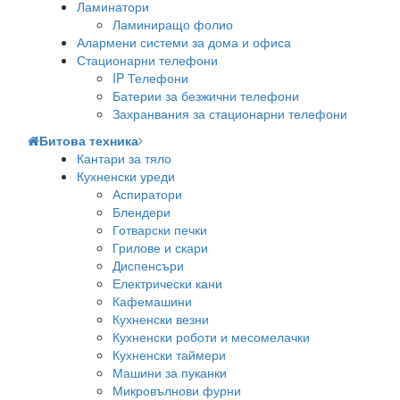
Ламинатори
Ламиниращо фолио
Алармени системи за дома и офиса
Стационарни телефони
IP Телефони
Батерии за безжични телефони
Захранвания за стационарни телефони
Битова техника
Кантари за тяло
Кухненски уреди
Аспиратори
Блендери
Готварски печки
Грилове и скари
Диспенсъри
Електрически кани
Кафемашини
Кухненски везни
Кухненски роботи и месомелачки
Кухненски таймери
Машини за пуканки
Микровълнови фурни