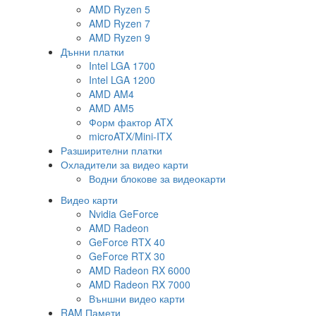
AMD Ryzen 5
AMD Ryzen 7
AMD Ryzen 9
Дънни платки
Intel LGA 1700
Intel LGA 1200
AMD AM4
AMD AM5
Форм фактор ATX
microATX/Mini-ITX
Разширителни платки
Охладители за видео карти
Водни блокове за видеокарти
Видео карти
Nvidia GeForce
AMD Radeon
GeForce RTX 40
GeForce RTX 30
AMD Radeon RX 6000
AMD Radeon RX 7000
Външни видео карти
RAM Памети