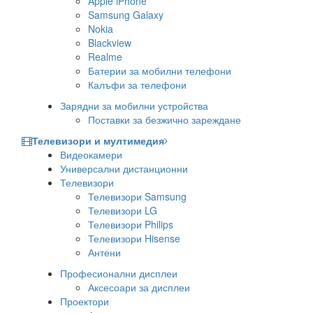
Apple iPhone
Samsung Galaxy
Nokia
Blackview
Realme
Батерии за мобилни телефони
Калъфи за телефони
Зарядни за мобилни устройства
Поставки за безжично зареждане
Телевизори и мултимедия
Видеокамери
Универсални дистанционни
Телевизори
Телевизори Samsung
Телевизори LG
Телевизори Philips
Телевизори Hisense
Антени
Професионални дисплеи
Аксесоари за дисплеи
Проектори