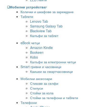
Мобилни устройства
Колички и шкафове за зареждане
Таблети
Lenovo Tab
Samsung Galaxy Tab
Blackview Tab
Калъфи за таблет
eBook четци
Amazon Kindle
Bookeen
Kobo
Калъфи за електронни четци
Smart гривни и часовници
Каишки за смартчасовници
Мобилни аксесоари
Стикове за селфи
Стилуси
Стойки за кола
Стойки за телефони и таблети
Телефони