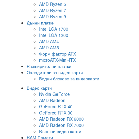
AMD Ryzen 5
AMD Ryzen 7
AMD Ryzen 9
Дънни платки
Intel LGA 1700
Intel LGA 1200
AMD AM4
AMD AM5
Форм фактор ATX
microATX/Mini-ITX
Разширителни платки
Охладители за видео карти
Водни блокове за видеокарти
Видео карти
Nvidia GeForce
AMD Radeon
GeForce RTX 40
GeForce RTX 30
AMD Radeon RX 6000
AMD Radeon RX 7000
Външни видео карти
RAM Памети