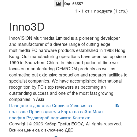
Код: 66557
1 - 1 от 1 продукта (1 стр.)
Inno3D
InnoVISION Multimedia Limited is a pioneering developer
and manufacturer of a diverse range of cutting-edge
multimedia PC hardware products established in 1998 Hong
Kong. Our manufacturing operations have been set up since
1990 in Shenzhen, China. In this short period of time we
focus on manufacturing OEM/ODM products as well as
contracting out extensive production and research facilities to
specialist companies. We have accomplished international
recognition by PC’s top reviewers as becoming an
outstanding success and one of the most fast growing
companies in Asia.
Плащане и доставка
Сервизи
Условия за
ползване
Производители
Карта на сайта
Моят
профил
Редактирай поръчката
Контакти
Copyright © 2026 Кибер Трейд ЕООД. All rights reserved.
Всички цени са с включено ДДС.