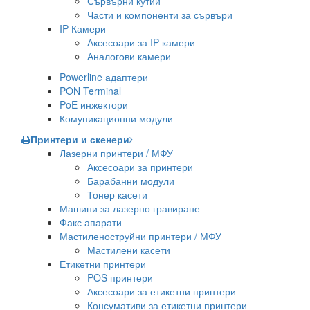
Сървърни кутии
Части и компоненти за сървъри
IP Камери
Аксесоари за IP камери
Аналогови камери
Powerline адаптери
PON Terminal
PoE инжектори
Комуникационни модули
Принтери и скенери
Лазерни принтери / МФУ
Аксесоари за принтери
Барабанни модули
Тонер касети
Машини за лазерно гравиране
Факс апарати
Мастиленоструйни принтери / МФУ
Мастилени касети
Етикетни принтери
POS принтери
Аксесоари за етикетни принтери
Консумативи за етикетни принтери