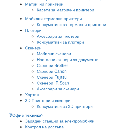
Матрични принтери
Касети за матрични принтери
Мобилни термални принтери
Консумативи за термални принтери
Плотери
Аксесоари за плотери
Консумативи за плотери
Скенери
Мобилни скенери
Настолни скенери за документи
Скенери Brother
Скенери Canon
Скенери Fujitsu
Скенери IRIScan
Аксесоари за скенери
Хартия
3D Принтери и скенери
Консумативи за 3D принтери
Офис техника
Зарядни станции за електромобили
Контрол на достъпа