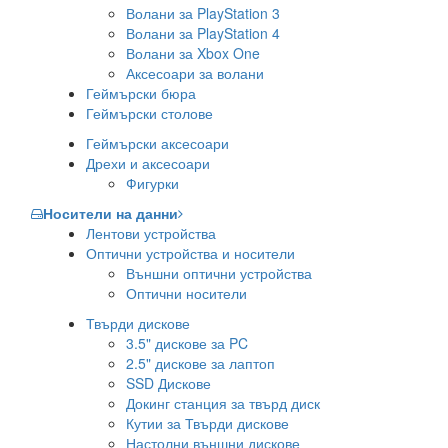
Волани за PlayStation 3
Волани за PlayStation 4
Волани за Xbox One
Аксесоари за волани
Геймърски бюра
Геймърски столове
Геймърски аксесоари
Дрехи и аксесоари
Фигурки
Носители на данни
Лентови устройства
Оптични устройства и носители
Външни оптични устройства
Оптични носители
Твърди дискове
3.5" дискове за PC
2.5" дискове за лаптоп
SSD Дискове
Докинг станция за твърд диск
Кутии за Твърди дискове
Настолни външни дискове