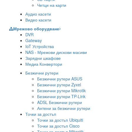
Четци на карти
Аудио касети
Видео касети
Мрежово оборудване
DVR
Gateway
IoT Устройства
NAS - Мрежови дискови масиви
Зарядни шкафове
Медиа Конвертори
Безжични рутери
Безжични рутери ASUS
Безжични рутери Zyxel
Безжични рутери Mikrotik
Безжични рутери TP-Link
ADSL Безжични рутери
Антени за безжични рутери
Точки за достъп
Точки за достъп Ubiquiti
Точки за достъп Cisco
Точки за достъп Mikrotik