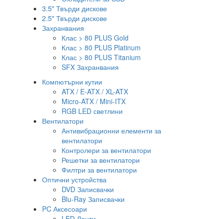
3.5" Твърди дискове
2.5" Твърди дискове
Захранвания
Клас > 80 PLUS Gold
Клас > 80 PLUS Platinum
Клас > 80 PLUS Titanium
SFX Захранвания
Компютърни кутии
ATX / E-ATX / XL-ATX
Micro-ATX / Mini-ITX
RGB LED светлини
Вентилатори
Антивибрационни елементи за
вентилатори
Контролери за вентилатори
Решетки за вентилатори
Филтри за вентилатори
Оптични устройства
DVD Записвачки
Blu-Ray Записвачки
PC Аксесоари
LED Ленти