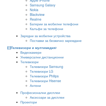
Apple iPhone
Samsung Galaxy
Nokia
Blackview
Realme
Батерии за мобилни телефони
Калъфи за телефони
Зарядни за мобилни устройства
Поставки за безжично зареждане
Телевизори и мултимедия
Видеокамери
Универсални дистанционни
Телевизори
Телевизори Samsung
Телевизори LG
Телевизори Philips
Телевизори Hisense
Антени
Професионални дисплеи
Аксесоари за дисплеи
Проектори