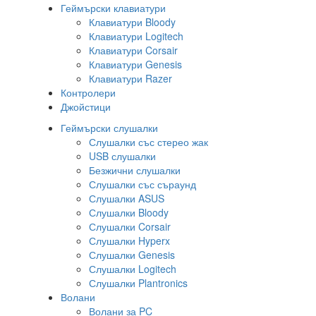
Геймърски клавиатури
Клавиатури Bloody
Клавиатури Logitech
Клавиатури Corsair
Клавиатури Genesis
Клавиатури Razer
Контролери
Джойстици
Геймърски слушалки
Слушалки със стерео жак
USB слушалки
Безжични слушалки
Слушалки със съраунд
Слушалки ASUS
Слушалки Bloody
Слушалки Corsair
Слушалки Hyperx
Слушалки Genesis
Слушалки Logitech
Слушалки Plantronics
Волани
Волани за PC