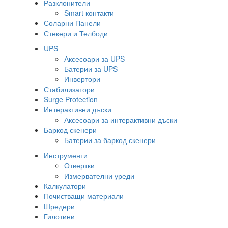
Разклонители
Smart контакти
Соларни Панели
Стекери и Телбоди
UPS
Аксесоари за UPS
Батерии за UPS
Инвертори
Стабилизатори
Surge Protection
Интерактивни дъски
Аксесоари за интерактивни дъски
Баркод скенери
Батерии за баркод скенери
Инструменти
Отвертки
Измервателни уреди
Калкулатори
Почистващи материали
Шредери
Гилотини