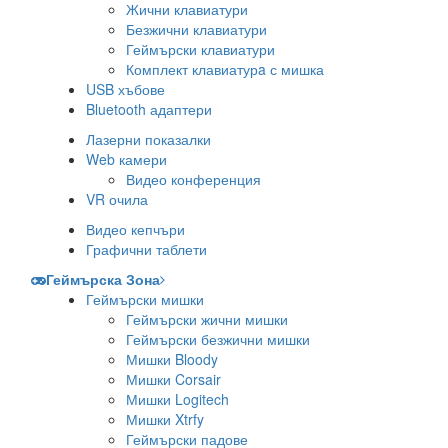
Жични клавиатури
Безжични клавиатури
Геймърски клавиатури
Комплект клавиатурa с мишка
USB хъбове
Bluetooth адаптери
Лазерни показалки
Web камери
Видео конференция
VR очила
Видео кепчъри
Графични таблети
Геймърска Зона
Геймърски мишки
Геймърски жични мишки
Геймърски безжични мишки
Мишки Bloody
Мишки Corsair
Мишки Logitech
Мишки Xtrfy
Геймърски падове