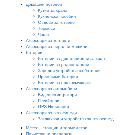
Домашни потреби
Кутии за храна
Кухненски пособия
Съдове за готвене
Термоси
Чаши
Аксесоари за контакти
Аксесоари за перални машини
Батерии
Батерии за дистанционни за кран
Батерии за радиостанции
Зарядни устройства за батерии
Преносими батерии
Батерии за прахосмукачки
Аксесоари за автомобили
Видеорегистратори
Ресийвъри
GPS Навигации
Аксесоари за велосипеди
Заключващи устройства за велосипед
Метео - станции и термометри
Почистващи препарати