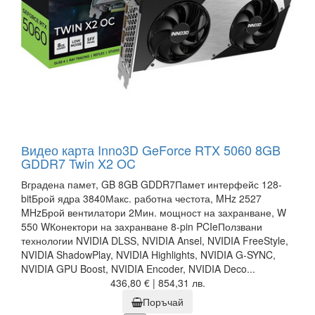
Видео карта Inno3D GeForce RTX 5060 8GB
GDDR7 Twin X2 OC
Вградена памет, GB 8GB GDDR7Памет интерфейс 128-
bitБрой ядра 3840Макс. работна честота, MHz 2527
MHzБрой вентилатори 2Мин. мощност на захранване, W
550 WКонектори на захранване 8-pin PCIeПолзвани
технологии NVIDIA DLSS, NVIDIA Ansel, NVIDIA FreeStyle,
NVIDIA ShadowPlay, NVIDIA Highlights, NVIDIA G-SYNC,
NVIDIA GPU Boost, NVIDIA Encoder, NVIDIA Deco...
436,80 € | 854,31 лв.
Поръчай