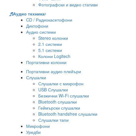
Фотографски и видео стативи
Аудио техника
CD / Радиокасетофони
Диктофони
Аудио системи
Stereo колонки
2.1 системи
5.1 системи
Колони Logitech
Портативни колонки
Портативни аудио плейъри
Слушалки
Слушалки с микрофон
USB Слушалки
Безжични Wi-Fi слушалки
Bluetooth слушалки
Геймърски слушалки
Bluetooth handsfree слушалки
Слушалки тапи
Микрофони
Уредби