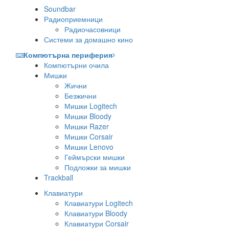
Soundbar
Радиоприемници
Радиочасовници
Системи за домашно кино
Компютърна периферия
Компютърни очила
Мишки
Жични
Безжични
Мишки Logitech
Мишки Bloody
Мишки Razer
Мишки Corsair
Мишки Lenovo
Геймърски мишки
Подложки за мишки
Trackball
Клавиатури
Клавиатури Logitech
Клавиатури Bloody
Клавиатури Corsair