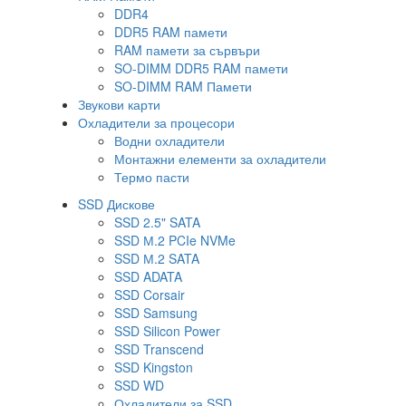
DDR4
DDR5 RAM памети
RAM памети за сървъри
SO-DIMM DDR5 RAM памети
SO-DIMM RAM Памети
Звукови карти
Охладители за процесори
Водни охладители
Монтажни елементи за охладители
Термо пасти
SSD Дискове
SSD 2.5" SATA
SSD М.2 PCIe NVMe
SSD М.2 SATA
SSD ADATA
SSD Corsair
SSD Samsung
SSD Silicon Power
SSD Transcend
SSD Kingston
SSD WD
Охладители за SSD