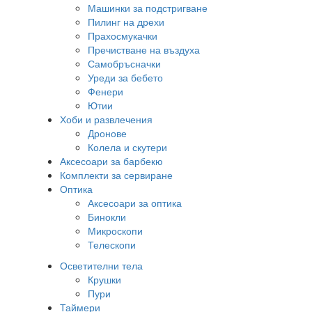
Машинки за подстригване
Пилинг на дрехи
Прахосмукачки
Пречистване на въздуха
Самобръсначки
Уреди за бебето
Фенери
Ютии
Хоби и развлечения
Дронове
Колела и скутери
Аксесоари за барбекю
Комплекти за сервиране
Оптика
Аксесоари за оптика
Бинокли
Микроскопи
Телескопи
Осветителни тела
Крушки
Пури
Таймери