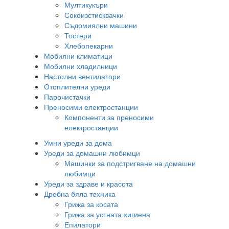
Мултикукъри
Сокоизстисквачки
Съдомиялни машини
Тостери
Хлебопекарни
Мобилни климатици
Мобилни хладилници
Настолни вентилатори
Отоплителни уреди
Парочистачки
Преносими електростанции
Компоненти за преносими
електростанции
Умни уреди за дома
Уреди за домашни любимци
Машинки за подстригване на домашни
любимци
Уреди за здраве и красота
Дребна бяла техника
Грижа за косата
Грижа за устната хигиена
Епилатори