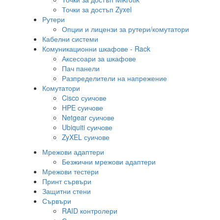
Точки за достъп Zyxel
Рутери
Опции и лицензи за рутери/комутатори
Кабелни системи
Комуникационни шкафове - Rack
Аксесоари за шкафове
Пач панели
Разпределители на напрежение
Комутатори
Cisco суичове
HPE суичове
Netgear суичове
Ubiquiti суичове
ZyXEL суичове
Мрежови адаптери
Безжични мрежови адаптери
Мрежови тестери
Принт сървъри
Защитни стени
Сървъри
RAID контролери