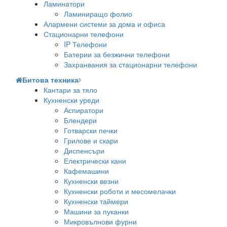
Ламинатори
Ламиниращо фолио
Алармени системи за дома и офиса
Стационарни телефони
IP Телефони
Батерии за безжични телефони
Захранвания за стационарни телефони
Битова техника
Кантари за тяло
Кухненски уреди
Аспиратори
Блендери
Готварски печки
Грилове и скари
Диспенсъри
Електрически кани
Кафемашини
Кухненски везни
Кухненски роботи и месомелачки
Кухненски таймери
Машини за пуканки
Микровълнови фурни