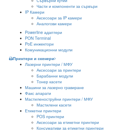
Сървърни кутии
Части и компоненти за сървъри
IP Камери
Аксесоари за IP камери
Аналогови камери
Powerline адаптери
PON Terminal
PoE инжектори
Комуникационни модули
Принтери и скенери
Лазерни принтери / МФУ
Аксесоари за принтери
Барабанни модули
Тонер касети
Машини за лазерно гравиране
Факс апарати
Мастиленоструйни принтери / МФУ
Мастилени касети
Етикетни принтери
POS принтери
Аксесоари за етикетни принтери
Консумативи за етикетни принтери