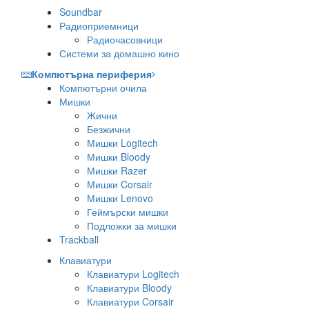
Soundbar
Радиоприемници
Радиочасовници
Системи за домашно кино
Компютърна периферия
Компютърни очила
Мишки
Жични
Безжични
Мишки Logitech
Мишки Bloody
Мишки Razer
Мишки Corsair
Мишки Lenovo
Геймърски мишки
Подложки за мишки
Trackball
Клавиатури
Клавиатури Logitech
Клавиатури Bloody
Клавиатури Corsair