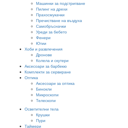
Машинки за подстригване
Пилинг на дрехи
Прахосмукачки
Пречистване на въздуха
Самобръсначки
Уреди за бебето
Фенери
Ютии
Хоби и развлечения
Дронове
Колела и скутери
Аксесоари за барбекю
Комплекти за сервиране
Оптика
Аксесоари за оптика
Бинокли
Микроскопи
Телескопи
Осветителни тела
Крушки
Пури
Таймери