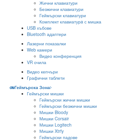
Жични клавиатури
Безжични клавиатури
Геймърски клавиатури
Комплект клавиатурa с мишка
USB хъбове
Bluetooth адаптери
Лазерни показалки
Web камери
Видео конференция
VR очила
Видео кепчъри
Графични таблети
Геймърска Зона
Геймърски мишки
Геймърски жични мишки
Геймърски безжични мишки
Мишки Bloody
Мишки Corsair
Мишки Logitech
Мишки Xtrfy
Геймърски падове