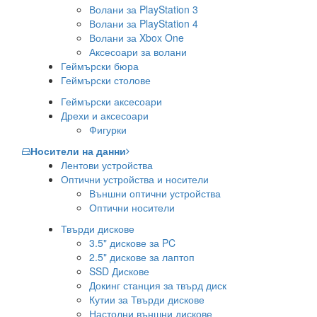
Волани за PlayStation 3
Волани за PlayStation 4
Волани за Xbox One
Аксесоари за волани
Геймърски бюра
Геймърски столове
Геймърски аксесоари
Дрехи и аксесоари
Фигурки
Носители на данни
Лентови устройства
Оптични устройства и носители
Външни оптични устройства
Оптични носители
Твърди дискове
3.5" дискове за PC
2.5" дискове за лаптоп
SSD Дискове
Докинг станция за твърд диск
Кутии за Твърди дискове
Настолни външни дискове