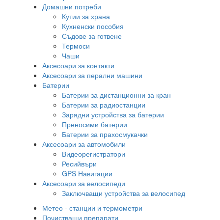
Домашни потреби
Кутии за храна
Кухненски пособия
Съдове за готвене
Термоси
Чаши
Аксесоари за контакти
Аксесоари за перални машини
Батерии
Батерии за дистанционни за кран
Батерии за радиостанции
Зарядни устройства за батерии
Преносими батерии
Батерии за прахосмукачки
Аксесоари за автомобили
Видеорегистратори
Ресийвъри
GPS Навигации
Аксесоари за велосипеди
Заключващи устройства за велосипед
Метео - станции и термометри
Почистващи препарати