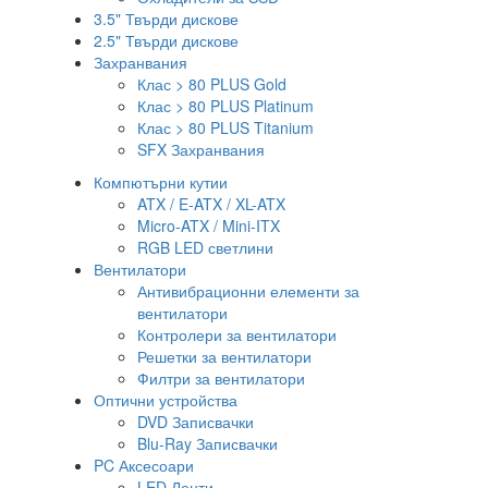
3.5" Твърди дискове
2.5" Твърди дискове
Захранвания
Клас > 80 PLUS Gold
Клас > 80 PLUS Platinum
Клас > 80 PLUS Titanium
SFX Захранвания
Компютърни кутии
ATX / E-ATX / XL-ATX
Micro-ATX / Mini-ITX
RGB LED светлини
Вентилатори
Антивибрационни елементи за
вентилатори
Контролери за вентилатори
Решетки за вентилатори
Филтри за вентилатори
Оптични устройства
DVD Записвачки
Blu-Ray Записвачки
PC Аксесоари
LED Ленти