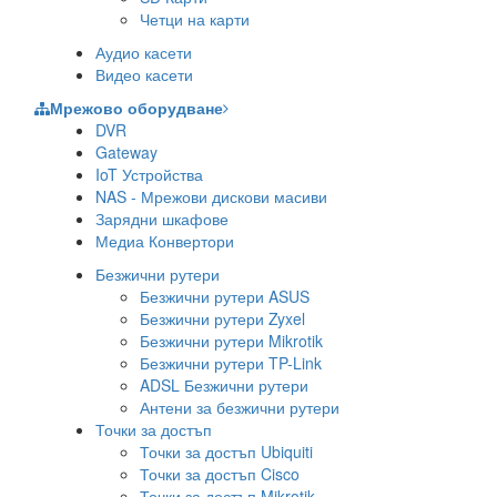
Четци на карти
Аудио касети
Видео касети
Мрежово оборудване
DVR
Gateway
IoT Устройства
NAS - Мрежови дискови масиви
Зарядни шкафове
Медиа Конвертори
Безжични рутери
Безжични рутери ASUS
Безжични рутери Zyxel
Безжични рутери Mikrotik
Безжични рутери TP-Link
ADSL Безжични рутери
Антени за безжични рутери
Точки за достъп
Точки за достъп Ubiquiti
Точки за достъп Cisco
Точки за достъп Mikrotik