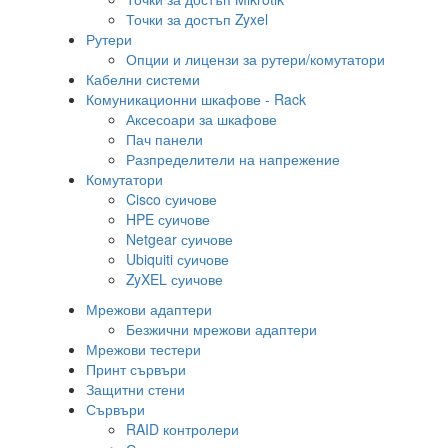
Точки за достъп Zyxel
Рутери
Опции и лицензи за рутери/комутатори
Кабелни системи
Комуникационни шкафове - Rack
Аксесоари за шкафове
Пач панели
Разпределители на напрежение
Комутатори
Cisco суичове
HPE суичове
Netgear суичове
Ubiquiti суичове
ZyXEL суичове
Мрежови адаптери
Безжични мрежови адаптери
Мрежови тестери
Принт сървъри
Защитни стени
Сървъри
RAID контролери