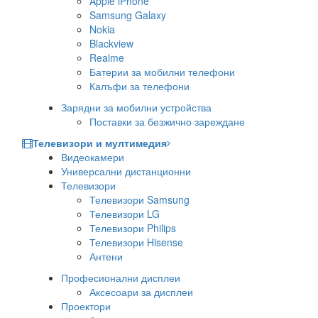
Apple iPhone
Samsung Galaxy
Nokia
Blackview
Realme
Батерии за мобилни телефони
Калъфи за телефони
Зарядни за мобилни устройства
Поставки за безжично зареждане
Телевизори и мултимедия
Видеокамери
Универсални дистанционни
Телевизори
Телевизори Samsung
Телевизори LG
Телевизори Philips
Телевизори Hisense
Антени
Професионални дисплеи
Аксесоари за дисплеи
Проектори