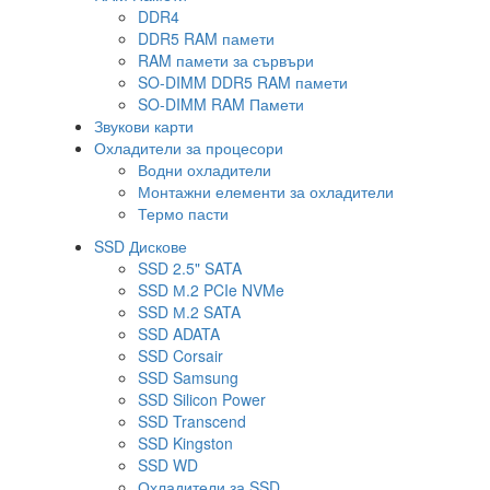
DDR4
DDR5 RAM памети
RAM памети за сървъри
SO-DIMM DDR5 RAM памети
SO-DIMM RAM Памети
Звукови карти
Охладители за процесори
Водни охладители
Монтажни елементи за охладители
Термо пасти
SSD Дискове
SSD 2.5" SATA
SSD М.2 PCIe NVMe
SSD М.2 SATA
SSD ADATA
SSD Corsair
SSD Samsung
SSD Silicon Power
SSD Transcend
SSD Kingston
SSD WD
Охладители за SSD