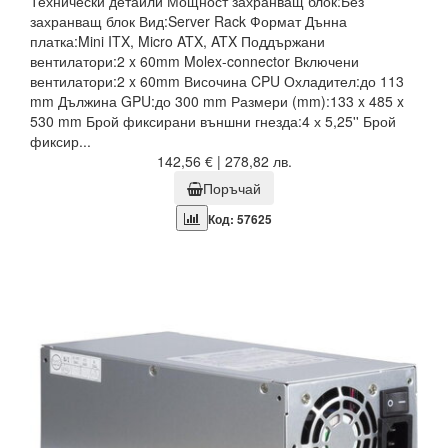
Технически детайли Мощност захранващ блок:Без
захранващ блок Вид:Server Rack Формат Дънна
платка:Mini ITX, Micro ATX, ATX Поддържани
вентилатори:2 x 60mm Molex-connector Включени
вентилатори:2 x 60mm Височина CPU Охладител:до 113
mm Дължина GPU:до 300 mm Размери (mm):133 x 485 x
530 mm Брой фиксирани външни гнезда:4 х 5,25'' Брой
фиксир...
142,56 € | 278,82 лв.
Поръчай
Код: 57625