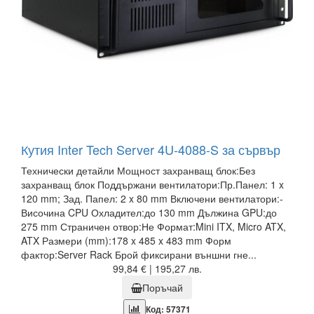
Кутия Inter Tech Server 4U-4088-S за сървър
Технически детайли Мощност захранващ блок:Без
захранващ блок Поддържани вентилатори:Пр.Панел: 1 x
120 mm; Зад. Папел: 2 x 80 mm Включени вентилатори:-
Височина CPU Охладител:до 130 mm Дължина GPU:до
275 mm Страничен отвор:Не Формат:Mini ITX, Micro ATX,
ATX Размери (mm):178 x 485 x 483 mm Форм
фактор:Server Rack Брой фиксирани външни гне...
99,84 € | 195,27 лв.
Поръчай
Код: 57371