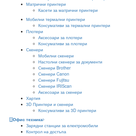
Матрични принтери
Касети за матрични принтери
Мобилни термални принтери
Консумативи за термални принтери
Плотери
Аксесоари за плотери
Консумативи за плотери
Скенери
Мобилни скенери
Настолни скенери за документи
Скенери Brother
Скенери Canon
Скенери Fujitsu
Скенери IRIScan
Аксесоари за скенери
Хартия
3D Принтери и скенери
Консумативи за 3D принтери
Офис техника
Зарядни станции за електромобили
Контрол на достъпа