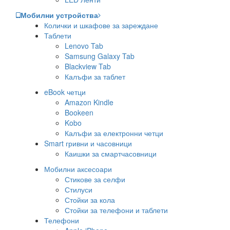
Мобилни устройства
Колички и шкафове за зареждане
Таблети
Lenovo Tab
Samsung Galaxy Tab
Blackview Tab
Калъфи за таблет
eBook четци
Amazon Kindle
Bookeen
Kobo
Калъфи за електронни четци
Smart гривни и часовници
Каишки за смартчасовници
Мобилни аксесоари
Стикове за селфи
Стилуси
Стойки за кола
Стойки за телефони и таблети
Телефони