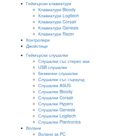
Геймърски клавиатури
Клавиатури Bloody
Клавиатури Logitech
Клавиатури Corsair
Клавиатури Genesis
Клавиатури Razer
Контролери
Джойстици
Геймърски слушалки
Слушалки със стерео жак
USB слушалки
Безжични слушалки
Слушалки със съраунд
Слушалки ASUS
Слушалки Bloody
Слушалки Corsair
Слушалки Hyperx
Слушалки Genesis
Слушалки Logitech
Слушалки Plantronics
Волани
Волани за PC