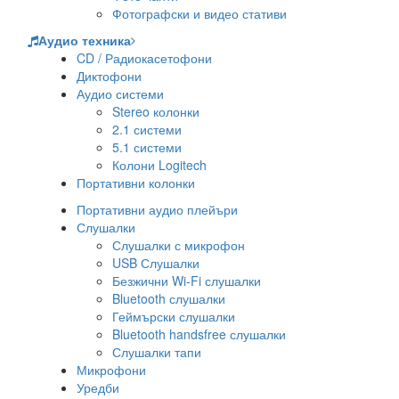
Фотографски и видео стативи
Аудио техника
CD / Радиокасетофони
Диктофони
Аудио системи
Stereo колонки
2.1 системи
5.1 системи
Колони Logitech
Портативни колонки
Портативни аудио плейъри
Слушалки
Слушалки с микрофон
USB Слушалки
Безжични Wi-Fi слушалки
Bluetooth слушалки
Геймърски слушалки
Bluetooth handsfree слушалки
Слушалки тапи
Микрофони
Уредби