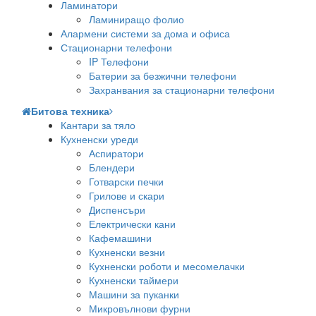
Ламинатори
Ламиниращо фолио
Алармени системи за дома и офиса
Стационарни телефони
IP Телефони
Батерии за безжични телефони
Захранвания за стационарни телефони
Битова техника
Кантари за тяло
Кухненски уреди
Аспиратори
Блендери
Готварски печки
Грилове и скари
Диспенсъри
Електрически кани
Кафемашини
Кухненски везни
Кухненски роботи и месомелачки
Кухненски таймери
Машини за пуканки
Микровълнови фурни