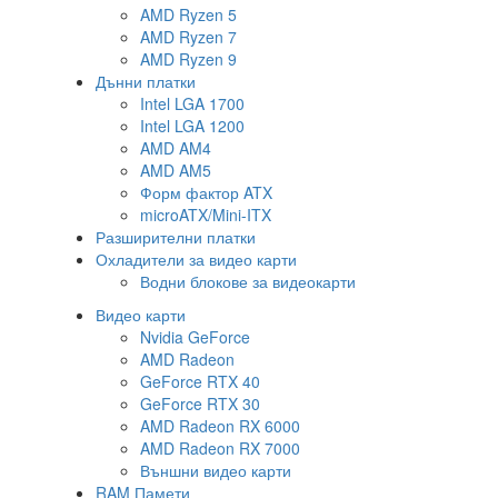
AMD Ryzen 5
AMD Ryzen 7
AMD Ryzen 9
Дънни платки
Intel LGA 1700
Intel LGA 1200
AMD AM4
AMD AM5
Форм фактор ATX
microATX/Mini-ITX
Разширителни платки
Охладители за видео карти
Водни блокове за видеокарти
Видео карти
Nvidia GeForce
AMD Radeon
GeForce RTX 40
GeForce RTX 30
AMD Radeon RX 6000
AMD Radeon RX 7000
Външни видео карти
RAM Памети