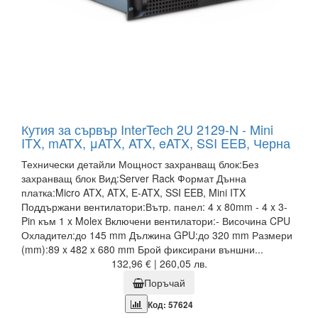
Кутия за сървър InterTech 2U 2129-N - Mini
ITX, mATX, μATX, ATX, eATX, SSI EEB, Черна
Технически детайли Мощност захранващ блок:Без
захранващ блок Вид:Server Rack Формат Дънна
платка:Micro ATX, ATX, E-ATX, SSI EEB, Mini ITX
Поддържани вентилатори:Вътр. панел: 4 x 80mm - 4 x 3-
Pin към 1 x Molex Включени вентилатори:- Височина CPU
Охладител:до 145 mm Дължина GPU:до 320 mm Размери
(mm):89 x 482 x 680 mm Брой фиксирани външни...
132,96 € | 260,05 лв.
Поръчай
Код: 57624