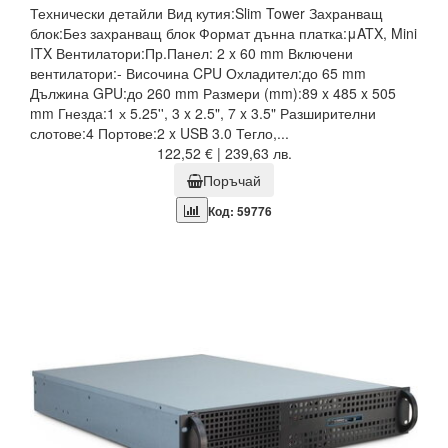
Технически детайли Вид кутия:Slim Tower Захранващ
блок:Без захранващ блок Формат дънна платка:μATX, Mini
ITX Вентилатори:Пр.Панел: 2 x 60 mm Включени
вентилатори:- Височина CPU Охладител:до 65 mm
Дължина GPU:до 260 mm Размери (mm):89 x 485 x 505
mm Гнезда:1 х 5.25'', 3 x 2.5", 7 x 3.5" Разширителни
слотове:4 Портове:2 x USB 3.0 Тегло,...
122,52 € | 239,63 лв.
Поръчай
Код: 59776