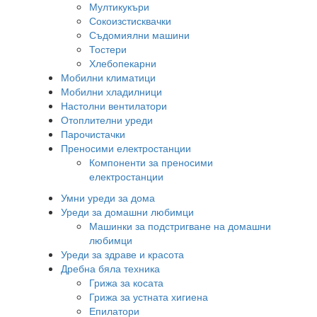
Мултикукъри
Сокоизстисквачки
Съдомиялни машини
Тостери
Хлебопекарни
Мобилни климатици
Мобилни хладилници
Настолни вентилатори
Отоплителни уреди
Парочистачки
Преносими електростанции
Компоненти за преносими
електростанции
Умни уреди за дома
Уреди за домашни любимци
Машинки за подстригване на домашни
любимци
Уреди за здраве и красота
Дребна бяла техника
Грижа за косата
Грижа за устната хигиена
Епилатори