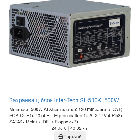
Захранващ блок Inter-Tech SL-500K, 500W
Мощност: 500W ATXВентилатор: 120 mmЗащита: OVP,
SCP, OCP1x 20+4 Pin Eigenschaften.1x ATX 12V 4-Pin3x
SATA2x Molex / IDE1x Floppy 4-Pin...
24,96 € | 48,82 лв.
Поръчай