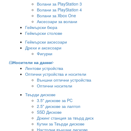
Волани за PlayStation 3
Волани за PlayStation 4
Волани за Xbox One
Аксесоари за волани
Геймърски бюра
Геймърски столове
Геймърски аксесоари
Дрехи и аксесоари
Фигурки
Носители на данни
Лентови устройства
Оптични устройства и носители
Външни оптични устройства
Оптични носители
Твърди дискове
3.5" дискове за PC
2.5" дискове за лаптоп
SSD Дискове
Докинг станция за твърд диск
Кутии за Твърди дискове
Настолни външни дискове