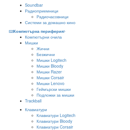
Soundbar
Радиоприемници
Радиочасовници
Системи за домашно кино
Компютърна периферия
Компютърни очила
Мишки
Жични
Безжични
Мишки Logitech
Мишки Bloody
Мишки Razer
Мишки Corsair
Мишки Lenovo
Геймърски мишки
Подложки за мишки
Trackball
Клавиатури
Клавиатури Logitech
Клавиатури Bloody
Клавиатури Corsair