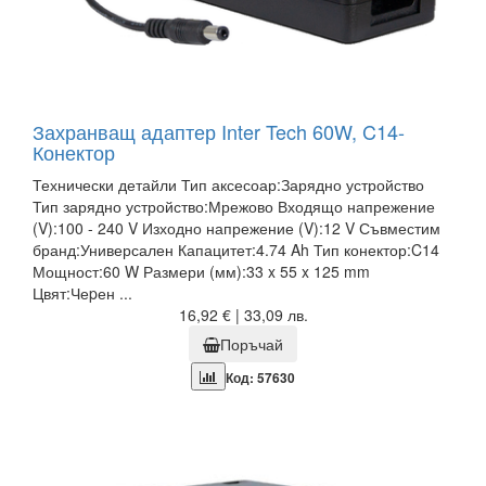
Захранващ адаптер Inter Tech 60W, C14-
Конектор
Технически детайли Тип аксесоар:Зарядно устройство
Тип зарядно устройство:Мрежово Входящо напрежение
(V):100 - 240 V Изходно напрежение (V):12 V Съвместим
бранд:Универсален Капацитет:4.74 Ah Тип конектор:C14
Мощност:60 W Размери (мм):33 x 55 x 125 mm
Цвят:Чеpен ...
16,92 € | 33,09 лв.
Поръчай
Код: 57630