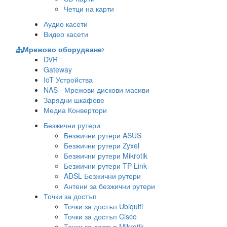
Четци на карти
Аудио касети
Видео касети
Мрежово оборудване
DVR
Gateway
IoT Устройства
NAS - Мрежови дискови масиви
Зарядни шкафове
Медиа Конвертори
Безжични рутери
Безжични рутери ASUS
Безжични рутери Zyxel
Безжични рутери Mikrotik
Безжични рутери TP-Link
ADSL Безжични рутери
Антени за безжични рутери
Точки за достъп
Точки за достъп Ubiquiti
Точки за достъп Cisco
Точки за достъп Mikrotik