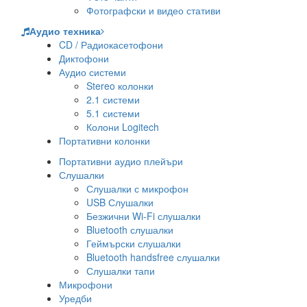
Фотографски и видео стативи
Аудио техника
CD / Радиокасетофони
Диктофони
Аудио системи
Stereo колонки
2.1 системи
5.1 системи
Колони Logitech
Портативни колонки
Портативни аудио плейъри
Слушалки
Слушалки с микрофон
USB Слушалки
Безжични Wi-Fi слушалки
Bluetooth слушалки
Геймърски слушалки
Bluetooth handsfree слушалки
Слушалки тапи
Микрофони
Уредби