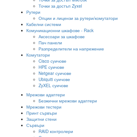
Точки за достъп Zyxel
Рутери
Опции и лицензи за рутери/комутатори
Кабелни системи
Комуникационни шкафове - Rack
Аксесоари за шкафове
Пач панели
Разпределители на напрежение
Комутатори
Cisco суичове
HPE суичове
Netgear суичове
Ubiquiti суичове
ZyXEL суичове
Мрежови адаптери
Безжични мрежови адаптери
Мрежови тестери
Принт сървъри
Защитни стени
Сървъри
RAID контролери