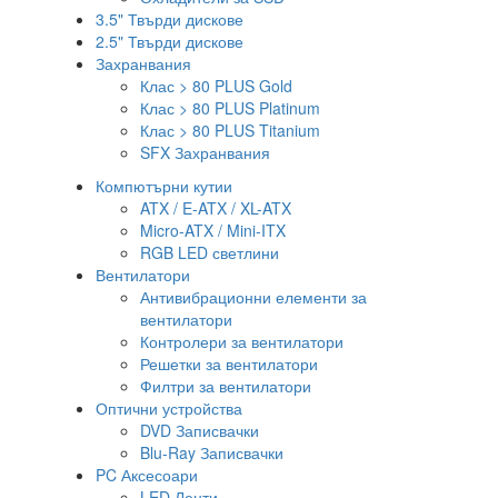
3.5" Твърди дискове
2.5" Твърди дискове
Захранвания
Клас > 80 PLUS Gold
Клас > 80 PLUS Platinum
Клас > 80 PLUS Titanium
SFX Захранвания
Компютърни кутии
ATX / E-ATX / XL-ATX
Micro-ATX / Mini-ITX
RGB LED светлини
Вентилатори
Антивибрационни елементи за
вентилатори
Контролери за вентилатори
Решетки за вентилатори
Филтри за вентилатори
Оптични устройства
DVD Записвачки
Blu-Ray Записвачки
PC Аксесоари
LED Ленти