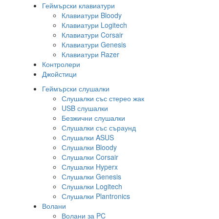
Геймърски клавиатури
Клавиатури Bloody
Клавиатури Logitech
Клавиатури Corsair
Клавиатури Genesis
Клавиатури Razer
Контролери
Джойстици
Геймърски слушалки
Слушалки със стерео жак
USB слушалки
Безжични слушалки
Слушалки със съраунд
Слушалки ASUS
Слушалки Bloody
Слушалки Corsair
Слушалки Hyperx
Слушалки Genesis
Слушалки Logitech
Слушалки Plantronics
Волани
Волани за PC