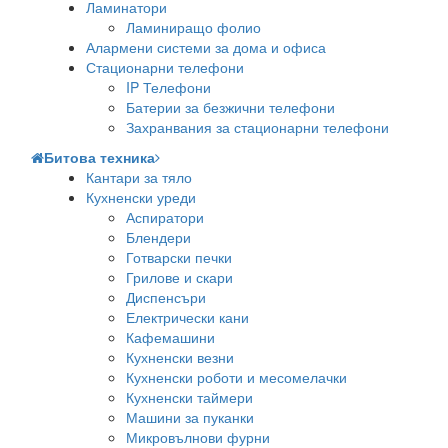
Ламинатори
Ламиниращо фолио
Алармени системи за дома и офиса
Стационарни телефони
IP Телефони
Батерии за безжични телефони
Захранвания за стационарни телефони
Битова техника
Кантари за тяло
Кухненски уреди
Аспиратори
Блендери
Готварски печки
Грилове и скари
Диспенсъри
Електрически кани
Кафемашини
Кухненски везни
Кухненски роботи и месомелачки
Кухненски таймери
Машини за пуканки
Микровълнови фурни