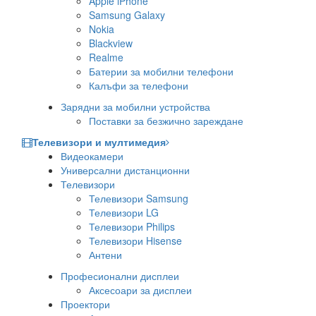
Apple iPhone
Samsung Galaxy
Nokia
Blackview
Realme
Батерии за мобилни телефони
Калъфи за телефони
Зарядни за мобилни устройства
Поставки за безжично зареждане
Телевизори и мултимедия
Видеокамери
Универсални дистанционни
Телевизори
Телевизори Samsung
Телевизори LG
Телевизори Philips
Телевизори Hisense
Антени
Професионални дисплеи
Аксесоари за дисплеи
Проектори