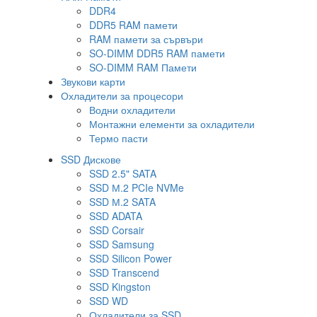
DDR4
DDR5 RAM памети
RAM памети за сървъри
SO-DIMM DDR5 RAM памети
SO-DIMM RAM Памети
Звукови карти
Охладители за процесори
Водни охладители
Монтажни елементи за охладители
Термо пасти
SSD Дискове
SSD 2.5" SATA
SSD М.2 PCIe NVMe
SSD М.2 SATA
SSD ADATA
SSD Corsair
SSD Samsung
SSD Silicon Power
SSD Transcend
SSD Kingston
SSD WD
Охладители за SSD