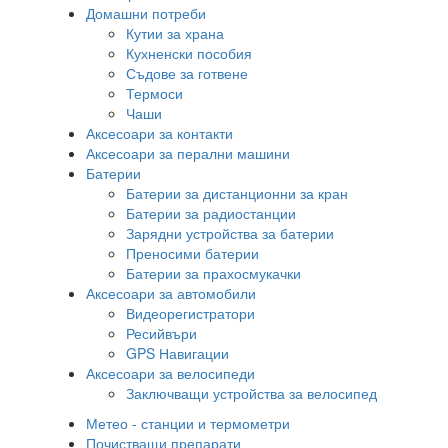
Домашни потреби
Кутии за храна
Кухненски пособия
Съдове за готвене
Термоси
Чаши
Аксесоари за контакти
Аксесоари за перални машини
Батерии
Батерии за дистанционни за кран
Батерии за радиостанции
Зарядни устройства за батерии
Преносими батерии
Батерии за прахосмукачки
Аксесоари за автомобили
Видеорегистратори
Ресийвъри
GPS Навигации
Аксесоари за велосипеди
Заключващи устройства за велосипед
Метео - станции и термометри
Почистващи препарати