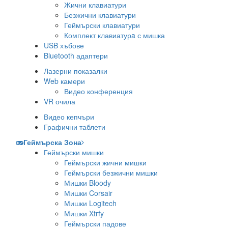
Жични клавиатури
Безжични клавиатури
Геймърски клавиатури
Комплект клавиатурa с мишка
USB хъбове
Bluetooth адаптери
Лазерни показалки
Web камери
Видео конференция
VR очила
Видео кепчъри
Графични таблети
Геймърска Зона
Геймърски мишки
Геймърски жични мишки
Геймърски безжични мишки
Мишки Bloody
Мишки Corsair
Мишки Logitech
Мишки Xtrfy
Геймърски падове