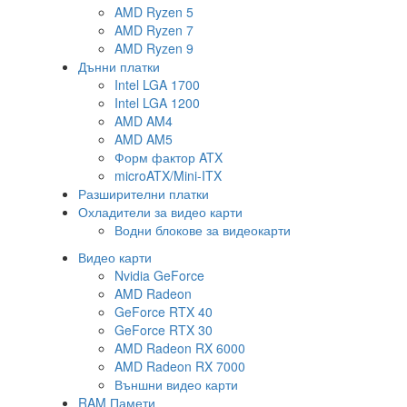
AMD Ryzen 5
AMD Ryzen 7
AMD Ryzen 9
Дънни платки
Intel LGA 1700
Intel LGA 1200
AMD AM4
AMD AM5
Форм фактор ATX
microATX/Mini-ITX
Разширителни платки
Охладители за видео карти
Водни блокове за видеокарти
Видео карти
Nvidia GeForce
AMD Radeon
GeForce RTX 40
GeForce RTX 30
AMD Radeon RX 6000
AMD Radeon RX 7000
Външни видео карти
RAM Памети