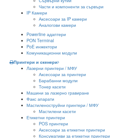
Сървърни кутии
Части и компоненти за сървъри
IP Камери
Аксесоари за IP камери
Аналогови камери
Powerline адаптери
PON Terminal
PoE инжектори
Комуникационни модули
Принтери и скенери
Лазерни принтери / МФУ
Аксесоари за принтери
Барабанни модули
Тонер касети
Машини за лазерно гравиране
Факс апарати
Мастиленоструйни принтери / МФУ
Мастилени касети
Етикетни принтери
POS принтери
Аксесоари за етикетни принтери
Консумативи за етикетни принтери