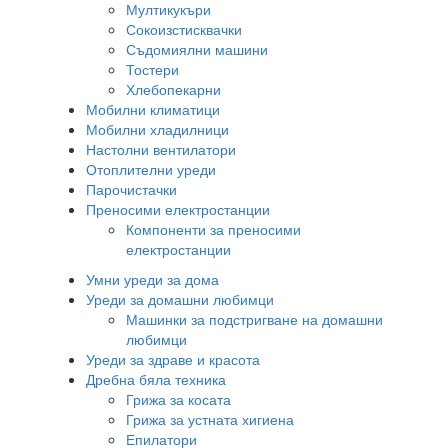
Мултикукъри
Сокоизстисквачки
Съдомиялни машини
Тостери
Хлебопекарни
Мобилни климатици
Мобилни хладилници
Настолни вентилатори
Отоплителни уреди
Парочистачки
Преносими електростанции
Компоненти за преносими
електростанции
Умни уреди за дома
Уреди за домашни любимци
Машинки за подстригване на домашни
любимци
Уреди за здраве и красота
Дребна бяла техника
Грижа за косата
Грижа за устната хигиена
Епилатори