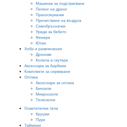
Машинки за подстригване
Пилинг на дрехи
Прахосмукачки
Пречистване на въздуха
Самобръсначки
Уреди за бебето
Фенери
Ютии
Хоби и развлечения
Дронове
Колела и скутери
Аксесоари за барбекю
Комплекти за сервиране
Оптика
Аксесоари за оптика
Бинокли
Микроскопи
Телескопи
Осветителни тела
Крушки
Пури
Таймери