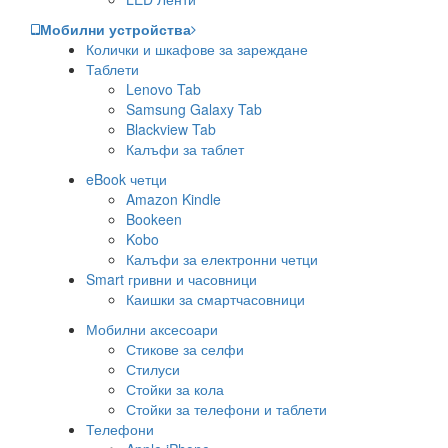
Мобилни устройства
Колички и шкафове за зареждане
Таблети
Lenovo Tab
Samsung Galaxy Tab
Blackview Tab
Калъфи за таблет
eBook четци
Amazon Kindle
Bookeen
Kobo
Калъфи за електронни четци
Smart гривни и часовници
Каишки за смартчасовници
Мобилни аксесоари
Стикове за селфи
Стилуси
Стойки за кола
Стойки за телефони и таблети
Телефони