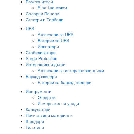
Разклонители
Smart контакти
Соларни Панели
Стекери и Телбоди
UPS
Аксесоари за UPS
Батерии за UPS
Инвертори
Стабилизатори
Surge Protection
Интерактивни дъски
Аксесоари за интерактивни дъски
Баркод скенери
Батерии за баркод скенери
Инструменти
Отвертки
Измервателни уреди
Калкулатори
Почистващи материали
Шредери
Гилотини