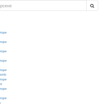
тори
тори
тори
тори
тори
onic
тори
vo
тори
тори
s