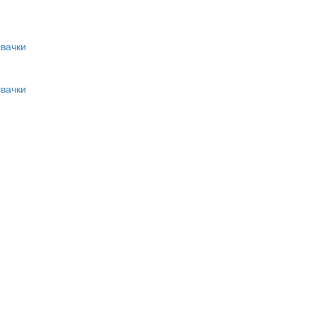
вачки
вачки
и