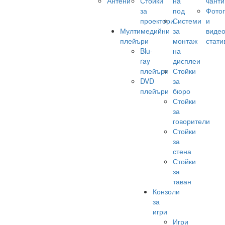
Антени
Стойки
на
чанти
за
под
Фото
проектори
Системи
и
Мултимедийни
за
виде
плейъри
монтаж
стати
Blu-
на
ray
дисплеи
плейъри
Стойки
DVD
за
плейъри
бюро
Стойки
за
говорители
Стойки
за
стена
Стойки
за
таван
Конзоли
за
игри
Игри