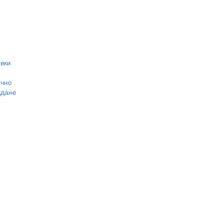
вки
ично
ждане