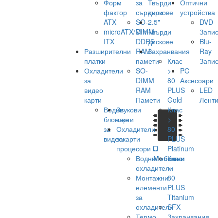
Форм
за
Твърди
Оптични
фактор
сървъри
дискове
устройства
ATX
SO-
2.5"
DVD
microATX/Mini-
DIMM
Твърди
Запис
ITX
DDR5
дискове
Blu-
Разширителни
RAM
Захранвания
Ray
платки
памети
Клас
Запис
Охладители
SO-
>
PC
за
DIMM
80
Аксесоари
видео
RAM
PLUS
LED
карти
Памети
Gold
Лент
Водни
Звукови
Клас
блокове
карти
>
за
Охладители
80
видеокарти
за
PLUS
процесори
Platinum
Водни
Мобилни
Клас
охладители
>
Монтажни
80
елементи
PLUS
за
Titanium
охладители
SFX
Термо
Захранвания