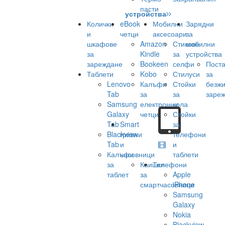
пасти
устройства
Колички
eBook
Мобилни
Зарядни
и
четци
аксесоари
за
шкафове
Amazon
Стикове
мобилни
за
Kindle
за
устройства
зареждане
Bookeen
селфи
Поста
Таблети
Kobo
Стилуси
за
Lenovo
Калъфи
Стойки
безж
Tab
за
за
заре
Samsung
електронни
кола
Galaxy
четци
Стойки
Tab
Smart
за
Blackview
гривни
телефони
Tab
и
и
Калъфи
часовници
таблети
за
Каишки
Телефони
таблет
за
Apple
смартчасовници
iPhone
Samsung
Galaxy
Nokia
Blackview