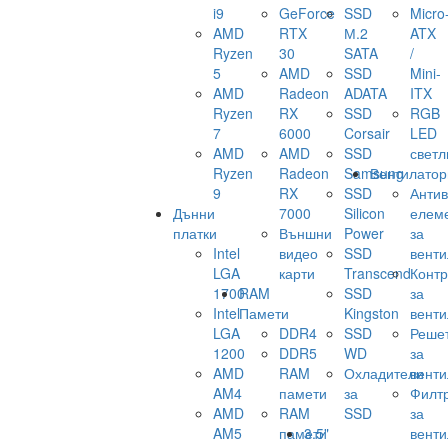
i9
GeForce
SSD
Micro
AMD
RTX
М.2
ATX
Ryzen
30
SATA
/
5
AMD
SSD
Mini-
AMD
Radeon
ADATA
ITX
Ryzen
RX
SSD
RGB
7
6000
Corsair
LED
AMD
AMD
SSD
светл
Ryzen
Radeon
Samsung
Вентилатор
9
RX
SSD
Анти
Дънни
7000
Silicon
елем
платки
Външни
Power
за
Intel
видео
SSD
венти
LGA
карти
Transcend
Конт
1700
RAM
SSD
за
Intel
Памети
Kingston
венти
LGA
DDR4
SSD
Реше
1200
DDR5
WD
за
AMD
RAM
Охладители
венти
AM4
памети
за
Филт
AMD
RAM
SSD
за
AM5
памети
3.5"
венти