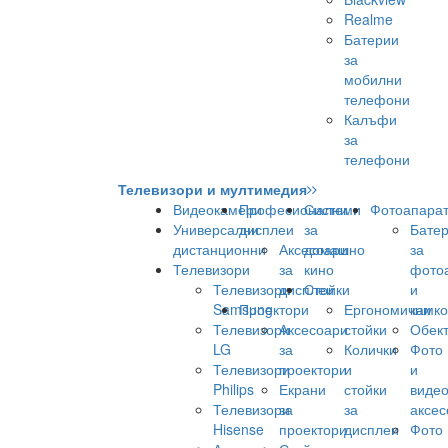
Realme
Батерии
за
мобилни
телефони
Калъфи
за
телефони
Телевизори и мултимедия
Видеокамери
Професионални
Системи
Фотоапара
Универсални
дисплеи
за
Бате
дистанционни
Аксесоари
домашно
за
Телевизори
за
кино
фото
Телевизори
дисплеи
Стойки
и
Samsung
Проектори
Ергономични
камк
Телевизори
Аксесоари
стойки
Обек
LG
за
Колички
Фото
Телевизори
проектори
и
и
Philips
Екрани
стойки
виде
Телевизори
за
за
аксес
Hisense
проектори
дисплеи
Фото