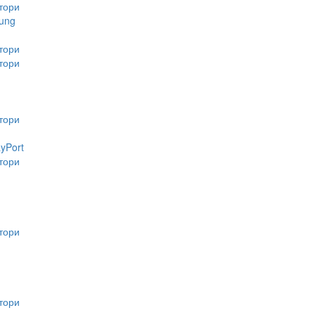
тори
ung
тори
тори
тори
ayPort
тори
тори
тори