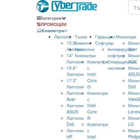
Категории
ПРОМОЦИИ
Компютри
Лаптопи
Тънки
Гаранции
Монитори
13.3"
клиенти
Софтуер
Мони
Лаптопи
Настолни
Антивирусен
Acer
14"
Компютри
софтуер
Мони
Лаптопи
Компютри
Операционни
AOC
15.6"
с
системи
Мони
Лаптопи
Intel
ASUS
17.3"
Core
Мони
Лаптопи
i3
Dell
Лаптопи
Компютри
Мони
Acer
с
ViewS
Лаптопи
Intel
Мони
ASUS
Core
Leno
Лаптопи
i5
Мони
Dell
Компютри
LG
Лаптопи
с
Мони
HP
Intel
Philip