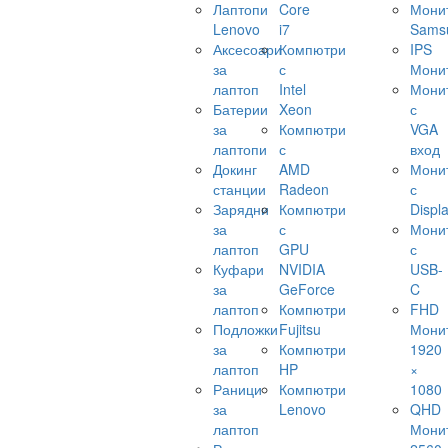
Лаптопи
Core
Мони
Lenovo
i7
Sams
Аксесоари
Компютри
IPS
за
с
Мони
лаптоп
Intel
Мони
Батерии
Xeon
с
за
Компютри
VGA
лаптопи
с
вход
Докинг
AMD
Мони
станции
Radeon
с
Зарядни
Компютри
Displ
за
с
Мони
лаптоп
GPU
с
Куфари
NVIDIA
USB-
за
GeForce
C
лаптоп
Компютри
FHD
Подложки
Fujitsu
Мони
за
Компютри
1920
лаптоп
HP
×
Раници
Компютри
1080
за
Lenovo
QHD
лаптоп
Мони