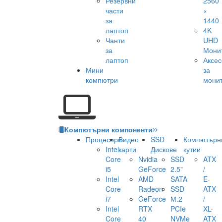
Резервни
2560
части
×
за
1440
лаптоп
4K
Чанти
UHD
за
Мони
лаптоп
Аксе
Мини
за
компютри
мони
Компютърни компоненти
Процесори
Видео
SSD
Компютърн
Intel
карти
Дискове
кутии
Core
Nvidia
SSD
ATX
i5
GeForce
2.5"
/
Intel
AMD
SATA
E-
Core
Radeon
SSD
ATX
i7
GeForce
М.2
/
Intel
RTX
PCIe
XL-
Core
40
NVMe
ATX