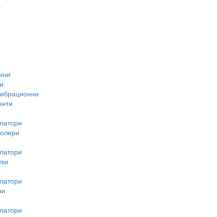
-
ини
и
вибрационни
енти
латори
ролери
латори
тки
латори
ри
латори