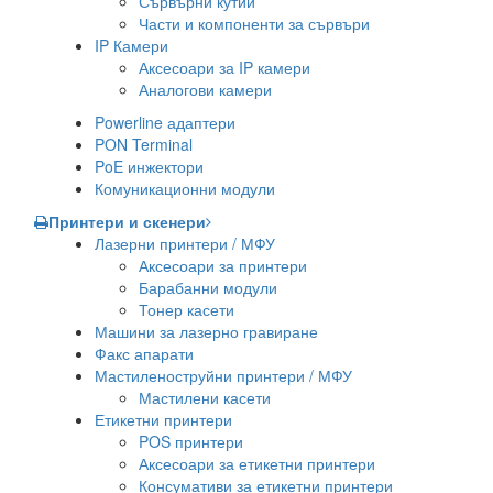
Сървърни кутии
Части и компоненти за сървъри
IP Камери
Аксесоари за IP камери
Аналогови камери
Powerline адаптери
PON Terminal
PoE инжектори
Комуникационни модули
Принтери и скенери
Лазерни принтери / МФУ
Аксесоари за принтери
Барабанни модули
Тонер касети
Машини за лазерно гравиране
Факс апарати
Мастиленоструйни принтери / МФУ
Мастилени касети
Етикетни принтери
POS принтери
Аксесоари за етикетни принтери
Консумативи за етикетни принтери