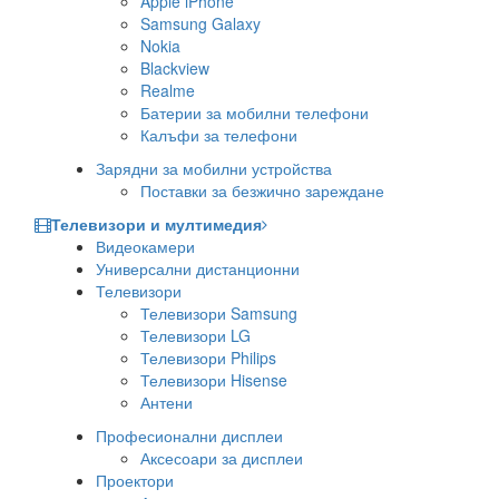
Apple iPhone
Samsung Galaxy
Nokia
Blackview
Realme
Батерии за мобилни телефони
Калъфи за телефони
Зарядни за мобилни устройства
Поставки за безжично зареждане
Телевизори и мултимедия
Видеокамери
Универсални дистанционни
Телевизори
Телевизори Samsung
Телевизори LG
Телевизори Philips
Телевизори Hisense
Антени
Професионални дисплеи
Аксесоари за дисплеи
Проектори