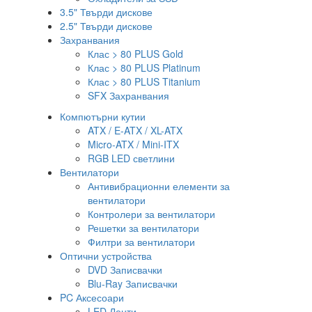
3.5" Твърди дискове
2.5" Твърди дискове
Захранвания
Клас > 80 PLUS Gold
Клас > 80 PLUS Platinum
Клас > 80 PLUS Titanium
SFX Захранвания
Компютърни кутии
ATX / E-ATX / XL-ATX
Micro-ATX / Mini-ITX
RGB LED светлини
Вентилатори
Антивибрационни елементи за
вентилатори
Контролери за вентилатори
Решетки за вентилатори
Филтри за вентилатори
Оптични устройства
DVD Записвачки
Blu-Ray Записвачки
PC Аксесоари
LED Ленти