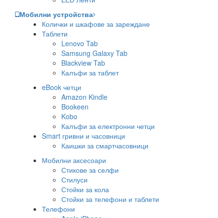
Мобилни устройства
Колички и шкафове за зареждане
Таблети
Lenovo Tab
Samsung Galaxy Tab
Blackview Tab
Калъфи за таблет
eBook четци
Amazon Kindle
Bookeen
Kobo
Калъфи за електронни четци
Smart гривни и часовници
Каишки за смартчасовници
Мобилни аксесоари
Стикове за селфи
Стилуси
Стойки за кола
Стойки за телефони и таблети
Телефони