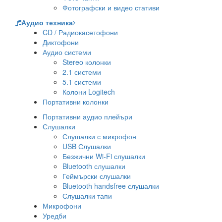
Фотографски и видео стативи
Аудио техника
CD / Радиокасетофони
Диктофони
Аудио системи
Stereo колонки
2.1 системи
5.1 системи
Колони Logitech
Портативни колонки
Портативни аудио плейъри
Слушалки
Слушалки с микрофон
USB Слушалки
Безжични Wi-Fi слушалки
Bluetooth слушалки
Геймърски слушалки
Bluetooth handsfree слушалки
Слушалки тапи
Микрофони
Уредби