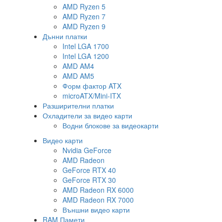
AMD Ryzen 5
AMD Ryzen 7
AMD Ryzen 9
Дънни платки
Intel LGA 1700
Intel LGA 1200
AMD AM4
AMD AM5
Форм фактор ATX
microATX/Mini-ITX
Разширителни платки
Охладители за видео карти
Водни блокове за видеокарти
Видео карти
Nvidia GeForce
AMD Radeon
GeForce RTX 40
GeForce RTX 30
AMD Radeon RX 6000
AMD Radeon RX 7000
Външни видео карти
RAM Памети