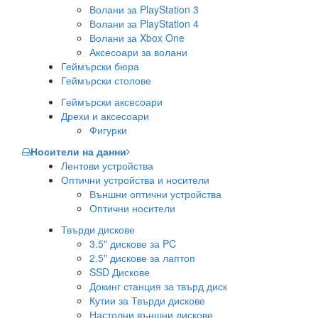
Волани за PlayStation 3
Волани за PlayStation 4
Волани за Xbox One
Аксесоари за волани
Геймърски бюра
Геймърски столове
Геймърски аксесоари
Дрехи и аксесоари
Фигурки
Носители на данни
Лентови устройства
Оптични устройства и носители
Външни оптични устройства
Оптични носители
Твърди дискове
3.5" дискове за PC
2.5" дискове за лаптоп
SSD Дискове
Докинг станция за твърд диск
Кутии за Твърди дискове
Настолни външни дискове