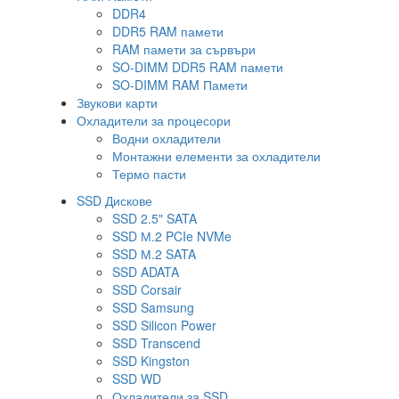
DDR4
DDR5 RAM памети
RAM памети за сървъри
SO-DIMM DDR5 RAM памети
SO-DIMM RAM Памети
Звукови карти
Охладители за процесори
Водни охладители
Монтажни елементи за охладители
Термо пасти
SSD Дискове
SSD 2.5" SATA
SSD М.2 PCIe NVMe
SSD М.2 SATA
SSD ADATA
SSD Corsair
SSD Samsung
SSD Silicon Power
SSD Transcend
SSD Kingston
SSD WD
Охладители за SSD