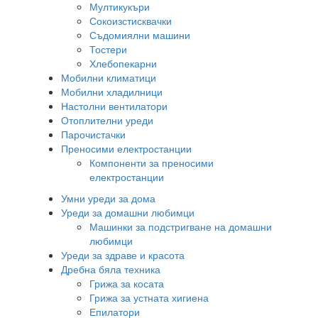
Мултикукъри
Сокоизстисквачки
Съдомиялни машини
Тостери
Хлебопекарни
Мобилни климатици
Мобилни хладилници
Настолни вентилатори
Отоплителни уреди
Парочистачки
Преносими електростанции
Компоненти за преносими
електростанции
Умни уреди за дома
Уреди за домашни любимци
Машинки за подстригване на домашни
любимци
Уреди за здраве и красота
Дребна бяла техника
Грижа за косата
Грижа за устната хигиена
Епилатори