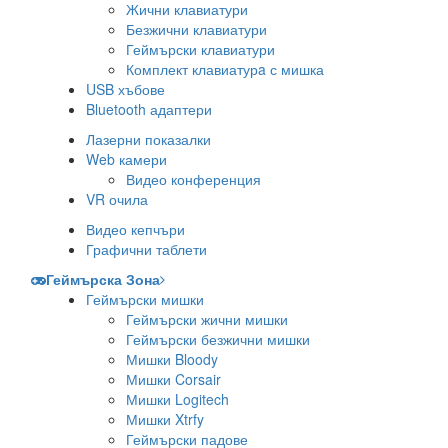
Жични клавиатури
Безжични клавиатури
Геймърски клавиатури
Комплект клавиатурa с мишка
USB хъбове
Bluetooth адаптери
Лазерни показалки
Web камери
Видео конференция
VR очила
Видео кепчъри
Графични таблети
Геймърска Зона
Геймърски мишки
Геймърски жични мишки
Геймърски безжични мишки
Мишки Bloody
Мишки Corsair
Мишки Logitech
Мишки Xtrfy
Геймърски падове