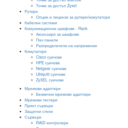
Точки за достъп Zyxel
Рутери
Опции и лицензи за рутери/комутатори
Кабелни системи
Комуникационни шкафове - Rack
Аксесоари за шкафове
Пач панели
Разпределители на напрежение
Комутатори
Cisco суичове
HPE суичове
Netgear суичове
Ubiquiti суичове
ZyXEL суичове
Мрежови адаптери
Безжични мрежови адаптери
Мрежови тестери
Принт сървъри
Защитни стени
Сървъри
RAID контролери