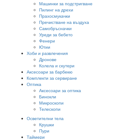
Машинки за подстригване
Пилинг на дрехи
Прахосмукачки
Пречистване на въздуха
Самобръсначки
Уреди за бебето
Фенери
Ютии
Хоби и развлечения
Дронове
Колела и скутери
Аксесоари за барбекю
Комплекти за сервиране
Оптика
Аксесоари за оптика
Бинокли
Микроскопи
Телескопи
Осветителни тела
Крушки
Пури
Таймери