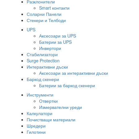
Разклонители
Smart контакти
Соларни Панели
Стекери и Телбоди
UPS
Аксесоари за UPS
Батерии за UPS
Инвертори
Стабилизатори
Surge Protection
Интерактивни дъски
Аксесоари за интерактивни дъски
Баркод скенери
Батерии за баркод скенери
Инструменти
Отвертки
Измервателни уреди
Калкулатори
Почистващи материали
Шредери
Гилотини