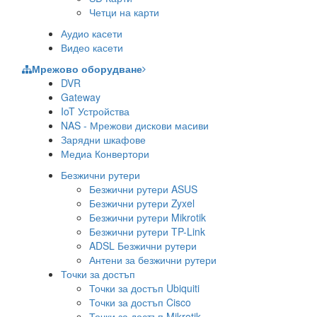
Четци на карти
Аудио касети
Видео касети
Мрежово оборудване
DVR
Gateway
IoT Устройства
NAS - Мрежови дискови масиви
Зарядни шкафове
Медиа Конвертори
Безжични рутери
Безжични рутери ASUS
Безжични рутери Zyxel
Безжични рутери Mikrotik
Безжични рутери TP-Link
ADSL Безжични рутери
Антени за безжични рутери
Точки за достъп
Точки за достъп Ubiquiti
Точки за достъп Cisco
Точки за достъп Mikrotik