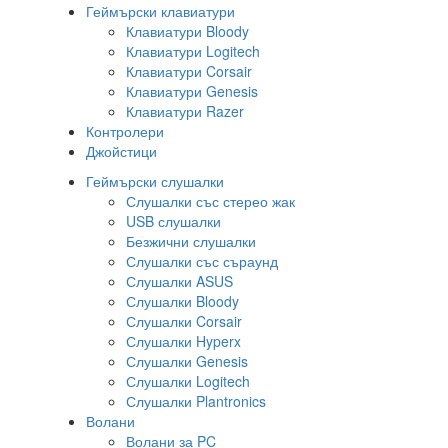
Геймърски клавиатури
Клавиатури Bloody
Клавиатури Logitech
Клавиатури Corsair
Клавиатури Genesis
Клавиатури Razer
Контролери
Джойстици
Геймърски слушалки
Слушалки със стерео жак
USB слушалки
Безжични слушалки
Слушалки със съраунд
Слушалки ASUS
Слушалки Bloody
Слушалки Corsair
Слушалки Hyperx
Слушалки Genesis
Слушалки Logitech
Слушалки Plantronics
Волани
Волани за PC