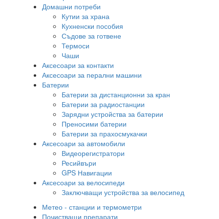
Домашни потреби
Кутии за храна
Кухненски пособия
Съдове за готвене
Термоси
Чаши
Аксесоари за контакти
Аксесоари за перални машини
Батерии
Батерии за дистанционни за кран
Батерии за радиостанции
Зарядни устройства за батерии
Преносими батерии
Батерии за прахосмукачки
Аксесоари за автомобили
Видеорегистратори
Ресийвъри
GPS Навигации
Аксесоари за велосипеди
Заключващи устройства за велосипед
Метео - станции и термометри
Почистващи препарати