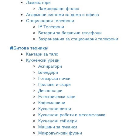
Ламинатори
Ламиниращо фолио
Алармени системи за дома и офиса
Стационарни телефони
IP Телефони
Батерии за безжични телефони
Захранвания за стационарни телефони
Битова техника
Кантари за тяло
Кухненски уреди
Аспиратори
Блендери
Готварски печки
Грилове и скари
Диспенсъри
Електрически кани
Кафемашини
Кухненски везни
Кухненски роботи и месомелачки
Кухненски таймери
Машини за пуканки
Микровълнови фурни