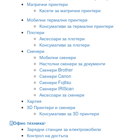
Матрични принтери
Касети за матрични принтери
Мобилни термални принтери
Консумативи за термални принтери
Плотери
Аксесоари за плотери
Консумативи за плотери
Скенери
Мобилни скенери
Настолни скенери за документи
Скенери Brother
Скенери Canon
Скенери Fujitsu
Скенери IRIScan
Аксесоари за скенери
Хартия
3D Принтери и скенери
Консумативи за 3D принтери
Офис техника
Зарядни станции за електромобили
Контрол на достъпа