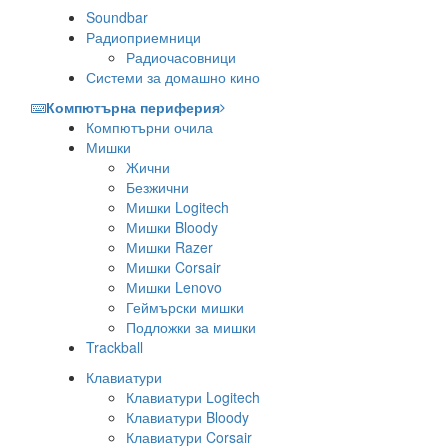
Soundbar
Радиоприемници
Радиочасовници
Системи за домашно кино
Компютърна периферия
Компютърни очила
Мишки
Жични
Безжични
Мишки Logitech
Мишки Bloody
Мишки Razer
Мишки Corsair
Мишки Lenovo
Геймърски мишки
Подложки за мишки
Trackball
Клавиатури
Клавиатури Logitech
Клавиатури Bloody
Клавиатури Corsair