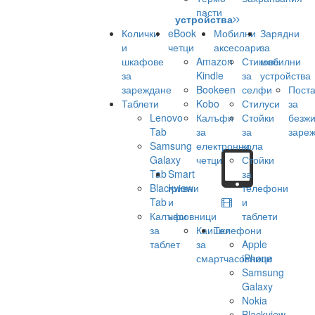
пасти
устройства
Колички
eBook
Мобилни
Зарядни
и
четци
аксесоари
за
шкафове
Amazon
Стикове
мобилни
за
Kindle
за
устройства
зареждане
Bookeen
селфи
Поста
Таблети
Kobo
Стилуси
за
Lenovo
Калъфи
Стойки
безж
Tab
за
за
заре
Samsung
електронни
кола
Galaxy
четци
Стойки
Tab
Smart
за
Blackview
гривни
телефони
Tab
и
и
Калъфи
часовници
таблети
за
Каишки
Телефони
таблет
за
Apple
смартчасовници
iPhone
Samsung
Galaxy
Nokia
Blackview