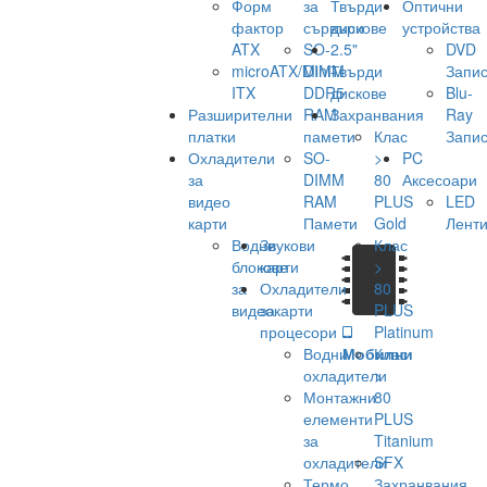
Форм
за
Твърди
Оптични
фактор
сървъри
дискове
устройства
ATX
SO-
2.5"
DVD
microATX/Mini-
DIMM
Твърди
Запис
ITX
DDR5
дискове
Blu-
Разширителни
RAM
Захранвания
Ray
платки
памети
Клас
Запис
Охладители
SO-
>
PC
за
DIMM
80
Аксесоари
видео
RAM
PLUS
LED
карти
Памети
Gold
Лент
Водни
Звукови
Клас
блокове
карти
>
за
Охладители
80
видеокарти
за
PLUS
процесори
Platinum
Водни
Мобилни
Клас
охладители
>
Монтажни
80
елементи
PLUS
за
Titanium
охладители
SFX
Термо
Захранвания