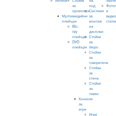
Антени
Стойки
на
чанти
за
под
Фото
проектори
Системи
и
Мултимедийни
за
виде
плейъри
монтаж
стати
Blu-
на
ray
дисплеи
плейъри
Стойки
DVD
за
плейъри
бюро
Стойки
за
говорители
Стойки
за
стена
Стойки
за
таван
Конзоли
за
игри
Игри