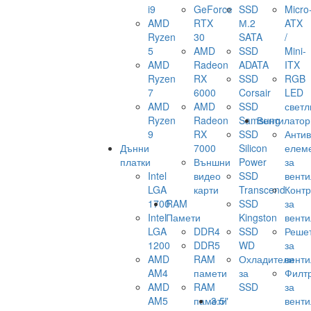
i9
GeForce
SSD
Micro
AMD
RTX
М.2
ATX
Ryzen
30
SATA
/
5
AMD
SSD
Mini-
AMD
Radeon
ADATA
ITX
Ryzen
RX
SSD
RGB
7
6000
Corsair
LED
AMD
AMD
SSD
светл
Ryzen
Radeon
Samsung
Вентилатор
9
RX
SSD
Анти
Дънни
7000
Silicon
елем
платки
Външни
Power
за
Intel
видео
SSD
венти
LGA
карти
Transcend
Конт
1700
RAM
SSD
за
Intel
Памети
Kingston
венти
LGA
DDR4
SSD
Реше
1200
DDR5
WD
за
AMD
RAM
Охладители
венти
AM4
памети
за
Филт
AMD
RAM
SSD
за
AM5
памети
3.5"
венти