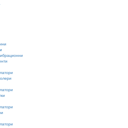
-
ини
и
вибрационни
енти
латори
ролери
латори
тки
латори
ри
латори