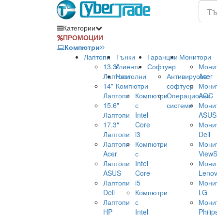
Категории
ПРОМОЦИИ
Компютри
Лаптопи
Тънки
Гаранции
Монитори
13.3"
клиенти
Софтуер
Мони
Лаптопи
Настолни
Антивирусен
Acer
14"
Компютри
софтуер
Мони
Лаптопи
Компютри
Операционни
AOC
15.6"
с
системи
Мони
Лаптопи
Intel
ASUS
17.3"
Core
Мони
Лаптопи
i3
Dell
Лаптопи
Компютри
Мони
Acer
с
ViewS
Лаптопи
Intel
Мони
ASUS
Core
Leno
Лаптопи
i5
Мони
Dell
Компютри
LG
Лаптопи
с
Мони
HP
Intel
Philip