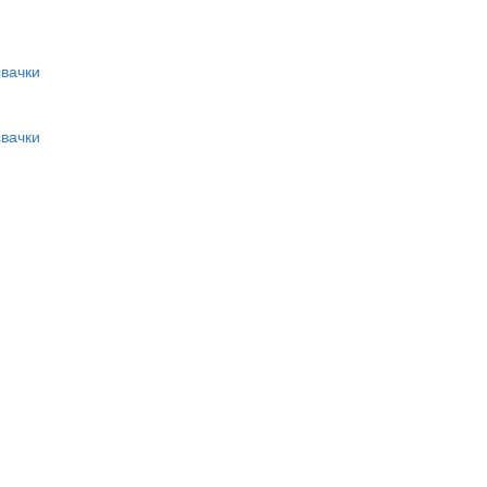
вачки
вачки
и