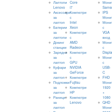
Лаптопи
Core
Мони
Lenovo
i7
Sams
Аксесоари
Компютри
IPS
за
с
Мони
лаптоп
Intel
Мони
Батерии
Xeon
с
за
Компютри
VGA
лаптопи
с
вход
Докинг
AMD
Мони
станции
Radeon
с
Зарядни
Компютри
Displ
за
с
Мони
лаптоп
GPU
с
Куфари
NVIDIA
USB-
за
GeForce
C
лаптоп
Компютри
FHD
Подложки
Fujitsu
Мони
за
Компютри
1920
лаптоп
HP
×
Раници
Компютри
1080
за
Lenovo
QHD
лаптоп
Мони