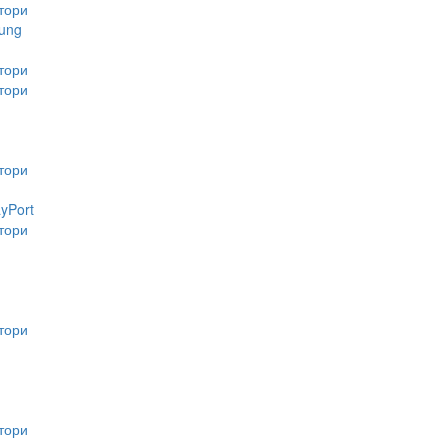
тори
ung
тори
тори
тори
ayPort
тори
тори
тори