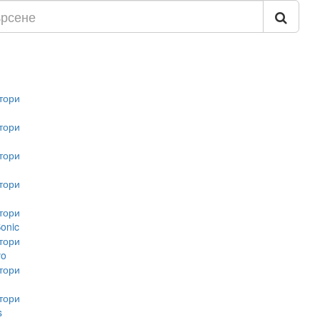
тори
тори
тори
тори
тори
onic
тори
vo
тори
тори
s