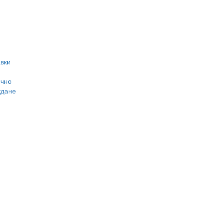
вки
ично
ждане