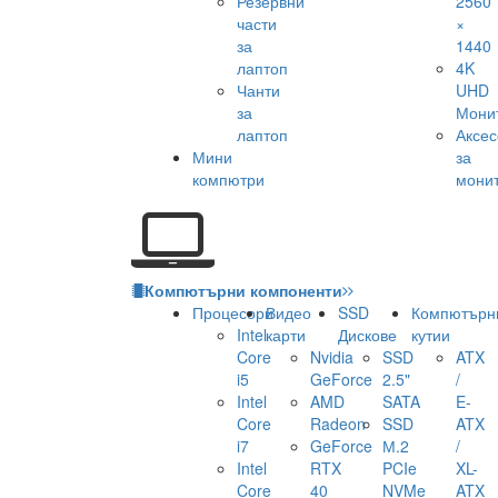
Резервни
2560
части
×
за
1440
лаптоп
4K
Чанти
UHD
за
Мони
лаптоп
Аксе
Мини
за
компютри
мони
Компютърни компоненти
Процесори
Видео
SSD
Компютърн
Intel
карти
Дискове
кутии
Core
Nvidia
SSD
ATX
i5
GeForce
2.5"
/
Intel
AMD
SATA
E-
Core
Radeon
SSD
ATX
i7
GeForce
М.2
/
Intel
RTX
PCIe
XL-
Core
40
NVMe
ATX