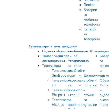
Realme
Батерии
за
мобилни
телефони
Калъфи
за
телефони
Телевизори и мултимедия
Видеокамери
Професионални
Системи
Фотоапара
Универсални
дисплеи
за
Бате
дистанционни
Аксесоари
домашно
за
Телевизори
за
кино
фото
Телевизори
дисплеи
Стойки
и
Samsung
Проектори
Ергономични
камк
Телевизори
Аксесоари
стойки
Обек
LG
за
Колички
Фото
Телевизори
проектори
и
и
Philips
Екрани
стойки
виде
Телевизори
за
за
аксес
Hisense
проектори
дисплеи
Фото