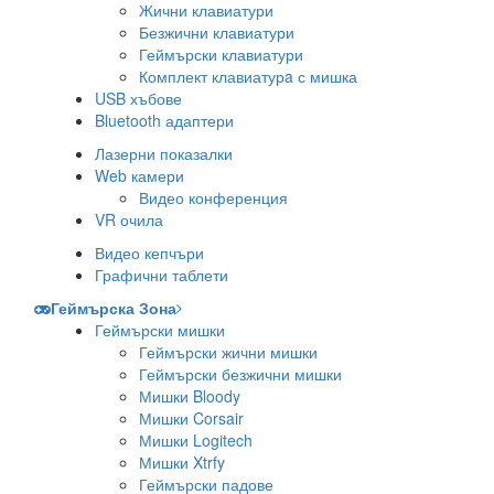
Жични клавиатури
Безжични клавиатури
Геймърски клавиатури
Комплект клавиатурa с мишка
USB хъбове
Bluetooth адаптери
Лазерни показалки
Web камери
Видео конференция
VR очила
Видео кепчъри
Графични таблети
Геймърска Зона
Геймърски мишки
Геймърски жични мишки
Геймърски безжични мишки
Мишки Bloody
Мишки Corsair
Мишки Logitech
Мишки Xtrfy
Геймърски падове