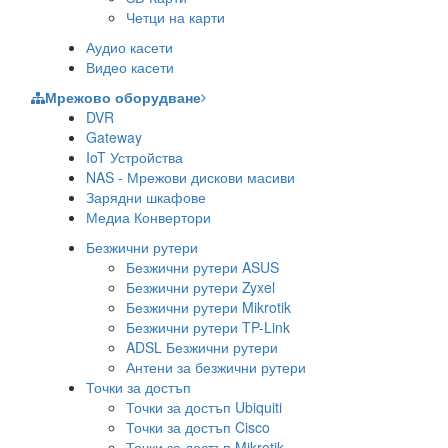
Четци на карти
Аудио касети
Видео касети
Мрежово оборудване
DVR
Gateway
IoT Устройства
NAS - Мрежови дискови масиви
Зарядни шкафове
Медиа Конвертори
Безжични рутери
Безжични рутери ASUS
Безжични рутери Zyxel
Безжични рутери Mikrotik
Безжични рутери TP-Link
ADSL Безжични рутери
Антени за безжични рутери
Точки за достъп
Точки за достъп Ubiquiti
Точки за достъп Cisco
Точки за достъп Mikrotik