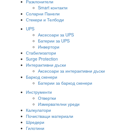
Разклонители
Smart контакти
Соларни Панели
Стекери и Телбоди
UPS
Аксесоари за UPS
Батерии за UPS
Инвертори
Стабилизатори
Surge Protection
Интерактивни дъски
Аксесоари за интерактивни дъски
Баркод скенери
Батерии за баркод скенери
Инструменти
Отвертки
Измервателни уреди
Калкулатори
Почистващи материали
Шредери
Гилотини