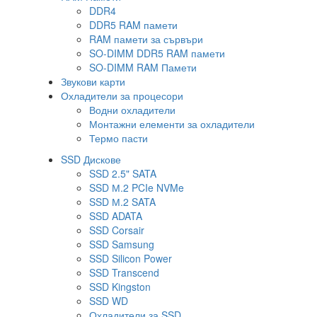
DDR4
DDR5 RAM памети
RAM памети за сървъри
SO-DIMM DDR5 RAM памети
SO-DIMM RAM Памети
Звукови карти
Охладители за процесори
Водни охладители
Монтажни елементи за охладители
Термо пасти
SSD Дискове
SSD 2.5" SATA
SSD М.2 PCIe NVMe
SSD М.2 SATA
SSD ADATA
SSD Corsair
SSD Samsung
SSD Silicon Power
SSD Transcend
SSD Kingston
SSD WD
Охладители за SSD