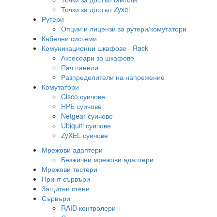
Точки за достъп Zyxel
Рутери
Опции и лицензи за рутери/комутатори
Кабелни системи
Комуникационни шкафове - Rack
Аксесоари за шкафове
Пач панели
Разпределители на напрежение
Комутатори
Cisco суичове
HPE суичове
Netgear суичове
Ubiquiti суичове
ZyXEL суичове
Мрежови адаптери
Безжични мрежови адаптери
Мрежови тестери
Принт сървъри
Защитни стени
Сървъри
RAID контролери