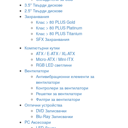
3.5" Твърди дискове
2.5" Твърди дискове
Захранвания
Клас > 80 PLUS Gold
Клас > 80 PLUS Platinum
Клас > 80 PLUS Titanium
SFX Захранвания
Компютърни кутии
ATX / E-ATX / XL-ATX
Micro-ATX / Mini-ITX
RGB LED светлини
Вентилатори
Антивибрационни елементи за
вентилатори
Контролери за вентилатори
Решетки за вентилатори
Филтри за вентилатори
Оптични устройства
DVD Записвачки
Blu-Ray Записвачки
PC Аксесоари
LED Ленти