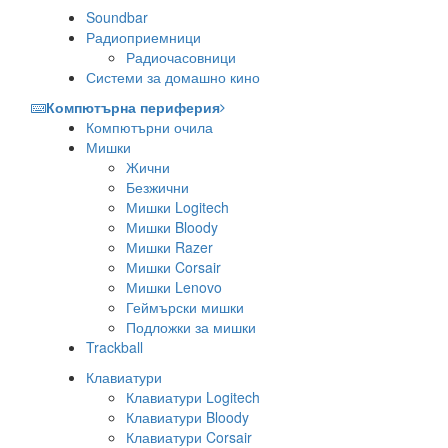
Soundbar
Радиоприемници
Радиочасовници
Системи за домашно кино
Компютърна периферия
Компютърни очила
Мишки
Жични
Безжични
Мишки Logitech
Мишки Bloody
Мишки Razer
Мишки Corsair
Мишки Lenovo
Геймърски мишки
Подложки за мишки
Trackball
Клавиатури
Клавиатури Logitech
Клавиатури Bloody
Клавиатури Corsair