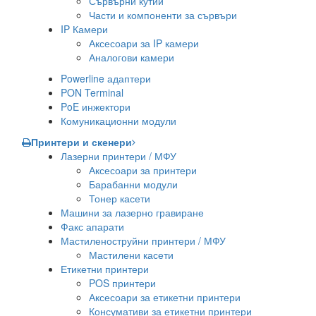
Сървърни кутии
Части и компоненти за сървъри
IP Камери
Аксесоари за IP камери
Аналогови камери
Powerline адаптери
PON Terminal
PoE инжектори
Комуникационни модули
Принтери и скенери
Лазерни принтери / МФУ
Аксесоари за принтери
Барабанни модули
Тонер касети
Машини за лазерно гравиране
Факс апарати
Мастиленоструйни принтери / МФУ
Мастилени касети
Етикетни принтери
POS принтери
Аксесоари за етикетни принтери
Консумативи за етикетни принтери