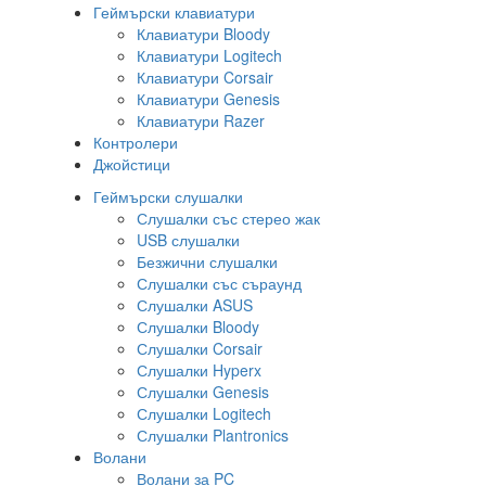
Геймърски клавиатури
Клавиатури Bloody
Клавиатури Logitech
Клавиатури Corsair
Клавиатури Genesis
Клавиатури Razer
Контролери
Джойстици
Геймърски слушалки
Слушалки със стерео жак
USB слушалки
Безжични слушалки
Слушалки със съраунд
Слушалки ASUS
Слушалки Bloody
Слушалки Corsair
Слушалки Hyperx
Слушалки Genesis
Слушалки Logitech
Слушалки Plantronics
Волани
Волани за PC