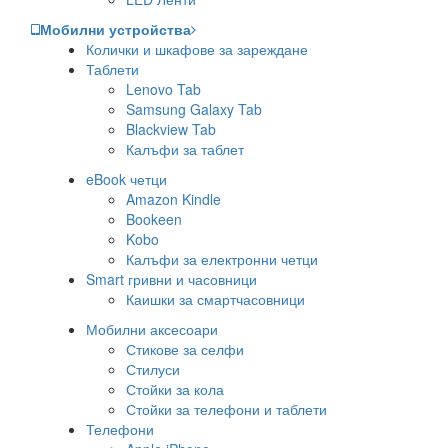
Мобилни устройства
Колички и шкафове за зареждане
Таблети
Lenovo Tab
Samsung Galaxy Tab
Blackview Tab
Калъфи за таблет
eBook четци
Amazon Kindle
Bookeen
Kobo
Калъфи за електронни четци
Smart гривни и часовници
Каишки за смартчасовници
Мобилни аксесоари
Стикове за селфи
Стилуси
Стойки за кола
Стойки за телефони и таблети
Телефони