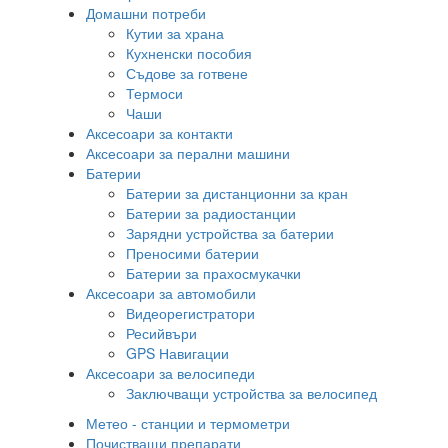
Домашни потреби
Кутии за храна
Кухненски пособия
Съдове за готвене
Термоси
Чаши
Аксесоари за контакти
Аксесоари за перални машини
Батерии
Батерии за дистанционни за кран
Батерии за радиостанции
Зарядни устройства за батерии
Преносими батерии
Батерии за прахосмукачки
Аксесоари за автомобили
Видеорегистратори
Ресийвъри
GPS Навигации
Аксесоари за велосипеди
Заключващи устройства за велосипед
Метео - станции и термометри
Почистващи препарати