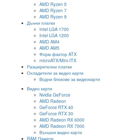
AMD Ryzen 5
AMD Ryzen 7
AMD Ryzen 9
Дънни платки
Intel LGA 1700
Intel LGA 1200
AMD AM4
AMD AM5
Форм фактор ATX
microATX/Mini-ITX
Разширителни платки
Охладители за видео карти
Водни блокове за видеокарти
Видео карти
Nvidia GeForce
AMD Radeon
GeForce RTX 40
GeForce RTX 30
AMD Radeon RX 6000
AMD Radeon RX 7000
Външни видео карти
RAM Памети