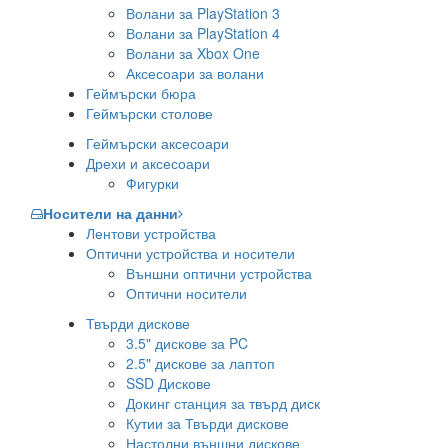
Волани за PlayStation 3
Волани за PlayStation 4
Волани за Xbox One
Аксесоари за волани
Геймърски бюра
Геймърски столове
Геймърски аксесоари
Дрехи и аксесоари
Фигурки
Носители на данни
Лентови устройства
Оптични устройства и носители
Външни оптични устройства
Оптични носители
Твърди дискове
3.5" дискове за PC
2.5" дискове за лаптоп
SSD Дискове
Докинг станция за твърд диск
Кутии за Твърди дискове
Настолни външни дискове