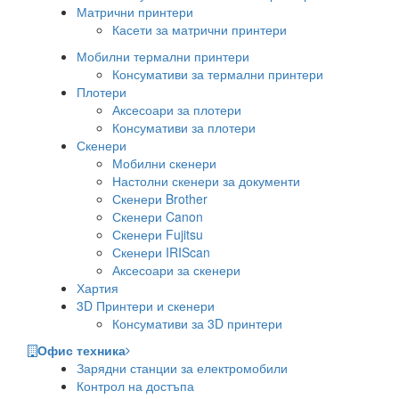
Матрични принтери
Касети за матрични принтери
Мобилни термални принтери
Консумативи за термални принтери
Плотери
Аксесоари за плотери
Консумативи за плотери
Скенери
Мобилни скенери
Настолни скенери за документи
Скенери Brother
Скенери Canon
Скенери Fujitsu
Скенери IRIScan
Аксесоари за скенери
Хартия
3D Принтери и скенери
Консумативи за 3D принтери
Офис техника
Зарядни станции за електромобили
Контрол на достъпа