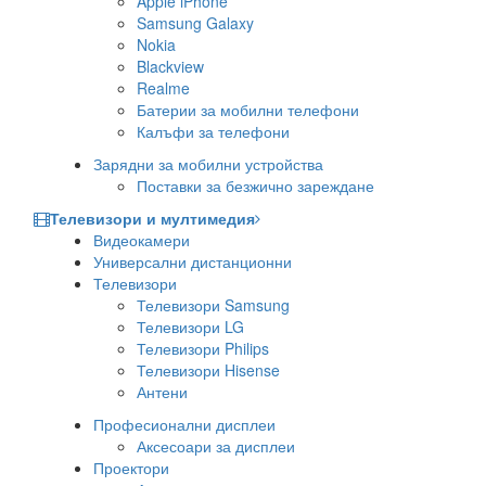
Apple iPhone
Samsung Galaxy
Nokia
Blackview
Realme
Батерии за мобилни телефони
Калъфи за телефони
Зарядни за мобилни устройства
Поставки за безжично зареждане
Телевизори и мултимедия
Видеокамери
Универсални дистанционни
Телевизори
Телевизори Samsung
Телевизори LG
Телевизори Philips
Телевизори Hisense
Антени
Професионални дисплеи
Аксесоари за дисплеи
Проектори