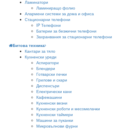
Ламинатори
Ламиниращо фолио
Алармени системи за дома и офиса
Стационарни телефони
IP Телефони
Батерии за безжични телефони
Захранвания за стационарни телефони
Битова техника
Кантари за тяло
Кухненски уреди
Аспиратори
Блендери
Готварски печки
Грилове и скари
Диспенсъри
Електрически кани
Кафемашини
Кухненски везни
Кухненски роботи и месомелачки
Кухненски таймери
Машини за пуканки
Микровълнови фурни