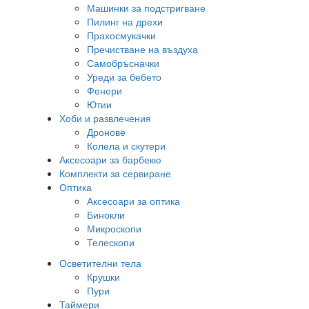
Машинки за подстригване
Пилинг на дрехи
Прахосмукачки
Пречистване на въздуха
Самобръсначки
Уреди за бебето
Фенери
Ютии
Хоби и развлечения
Дронове
Колела и скутери
Аксесоари за барбекю
Комплекти за сервиране
Оптика
Аксесоари за оптика
Бинокли
Микроскопи
Телескопи
Осветителни тела
Крушки
Пури
Таймери