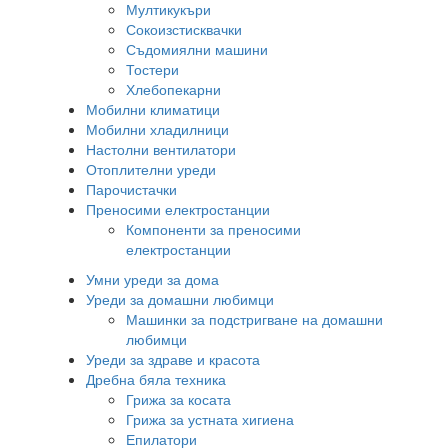
Мултикукъри
Сокоизстисквачки
Съдомиялни машини
Тостери
Хлебопекарни
Мобилни климатици
Мобилни хладилници
Настолни вентилатори
Отоплителни уреди
Парочистачки
Преносими електростанции
Компоненти за преносими
електростанции
Умни уреди за дома
Уреди за домашни любимци
Машинки за подстригване на домашни
любимци
Уреди за здраве и красота
Дребна бяла техника
Грижа за косата
Грижа за устната хигиена
Епилатори