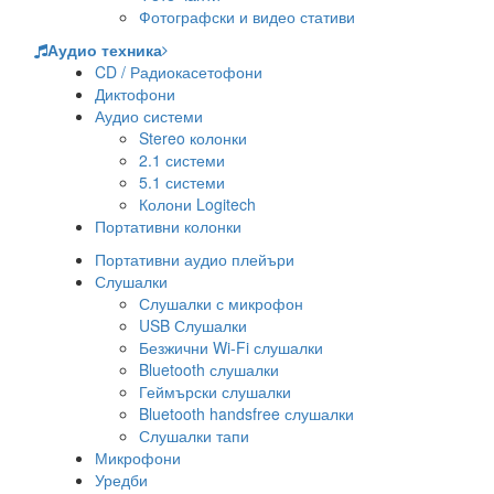
Фотографски и видео стативи
Аудио техника
CD / Радиокасетофони
Диктофони
Аудио системи
Stereo колонки
2.1 системи
5.1 системи
Колони Logitech
Портативни колонки
Портативни аудио плейъри
Слушалки
Слушалки с микрофон
USB Слушалки
Безжични Wi-Fi слушалки
Bluetooth слушалки
Геймърски слушалки
Bluetooth handsfree слушалки
Слушалки тапи
Микрофони
Уредби