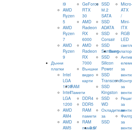
i9
GeForce
SSD
Micro
AMD
RTX
М.2
ATX
Ryzen
30
SATA
/
5
AMD
SSD
Mini-
AMD
Radeon
ADATA
ITX
Ryzen
RX
SSD
RGB
7
6000
Corsair
LED
AMD
AMD
SSD
светл
Ryzen
Radeon
Samsung
Вентилатор
9
RX
SSD
Анти
Дънни
7000
Silicon
елем
платки
Външни
Power
за
Intel
видео
SSD
венти
LGA
карти
Transcend
Конт
1700
RAM
SSD
за
Intel
Памети
Kingston
венти
LGA
DDR4
SSD
Реше
1200
DDR5
WD
за
AMD
RAM
Охладители
венти
AM4
памети
за
Филт
AMD
RAM
SSD
за
AM5
памети
3.5"
венти