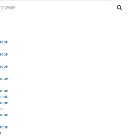
тори
тори
тори
тори
тори
onic
тори
vo
тори
тори
s