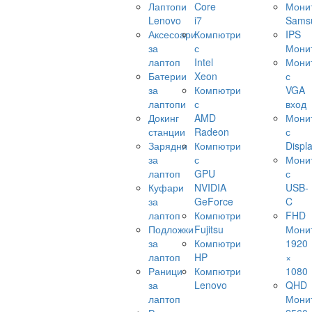
Лаптопи
Core
Мони
Lenovo
i7
Sams
Аксесоари
Компютри
IPS
за
с
Мони
лаптоп
Intel
Мони
Батерии
Xeon
с
за
Компютри
VGA
лаптопи
с
вход
Докинг
AMD
Мони
станции
Radeon
с
Зарядни
Компютри
Displ
за
с
Мони
лаптоп
GPU
с
Куфари
NVIDIA
USB-
за
GeForce
C
лаптоп
Компютри
FHD
Подложки
Fujitsu
Мони
за
Компютри
1920
лаптоп
HP
×
Раници
Компютри
1080
за
Lenovo
QHD
лаптоп
Мони