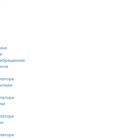
-
ини
и
вибрационни
енти
латори
ролери
латори
тки
латори
ри
латори