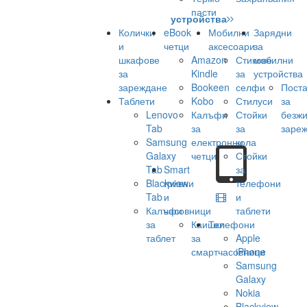
пасти
устройства
Колички
eBook
Мобилни
Зарядни
и
четци
аксесоари
за
шкафове
Amazon
Стикове
мобилни
за
Kindle
за
устройства
зареждане
Bookeen
селфи
Поста
Таблети
Kobo
Стилуси
за
Lenovo
Калъфи
Стойки
безж
Tab
за
за
заре
Samsung
електронни
кола
Galaxy
четци
Стойки
Tab
Smart
за
Blackview
гривни
телефони
Tab
и
и
Калъфи
часовници
таблети
за
Каишки
Телефони
таблет
за
Apple
смартчасовници
iPhone
Samsung
Galaxy
Nokia
Blackview