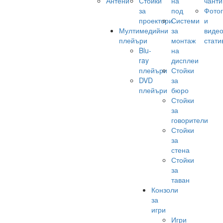
Антени
Стойки
на
чанти
за
под
Фото
проектори
Системи
и
Мултимедийни
за
виде
плейъри
монтаж
стати
Blu-
на
ray
дисплеи
плейъри
Стойки
DVD
за
плейъри
бюро
Стойки
за
говорители
Стойки
за
стена
Стойки
за
таван
Конзоли
за
игри
Игри