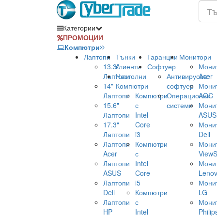
Категории
ПРОМОЦИИ
Компютри
Лаптопи
Тънки
Гаранции
Монитори
13.3"
клиенти
Софтуер
Мони
Лаптопи
Настолни
Антивирусен
Acer
14"
Компютри
софтуер
Мони
Лаптопи
Компютри
Операционни
AOC
15.6"
с
системи
Мони
Лаптопи
Intel
ASUS
17.3"
Core
Мони
Лаптопи
i3
Dell
Лаптопи
Компютри
Мони
Acer
с
ViewS
Лаптопи
Intel
Мони
ASUS
Core
Leno
Лаптопи
i5
Мони
Dell
Компютри
LG
Лаптопи
с
Мони
HP
Intel
Philip