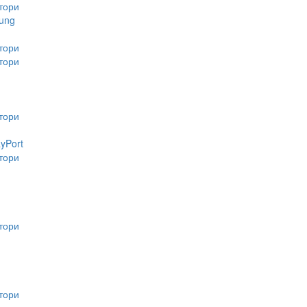
тори
ung
тори
тори
тори
ayPort
тори
тори
тори