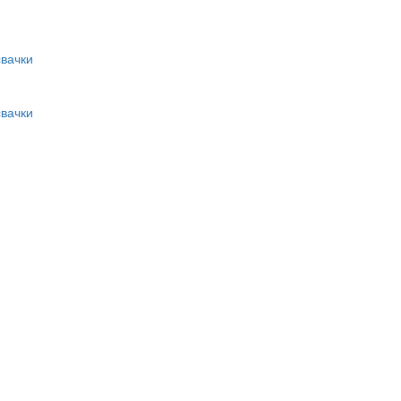
вачки
вачки
и