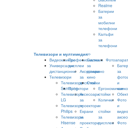
Realme
Батерии
за
мобилни
телефони
Калъфи
за
телефони
Телевизори и мултимедия
Видеокамери
Професионални
Системи
Фотоапара
Универсални
дисплеи
за
Бате
дистанционни
Аксесоари
домашно
за
Телевизори
за
кино
фото
Телевизори
дисплеи
Стойки
и
Samsung
Проектори
Ергономични
камк
Телевизори
Аксесоари
стойки
Обек
LG
за
Колички
Фото
Телевизори
проектори
и
и
Philips
Екрани
стойки
виде
Телевизори
за
за
аксес
Hisense
проектори
дисплеи
Фото