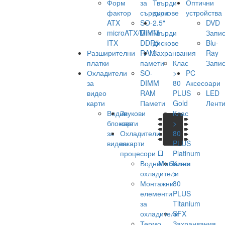
Форм
за
Твърди
Оптични
фактор
сървъри
дискове
устройства
ATX
SO-
2.5"
DVD
microATX/Mini-
DIMM
Твърди
Запис
ITX
DDR5
дискове
Blu-
Разширителни
RAM
Захранвания
Ray
платки
памети
Клас
Запис
Охладители
SO-
>
PC
за
DIMM
80
Аксесоари
видео
RAM
PLUS
LED
карти
Памети
Gold
Лент
Водни
Звукови
Клас
блокове
карти
>
за
Охладители
80
видеокарти
за
PLUS
процесори
Platinum
Водни
Мобилни
Клас
охладители
>
Монтажни
80
елементи
PLUS
за
Titanium
охладители
SFX
Термо
Захранвания