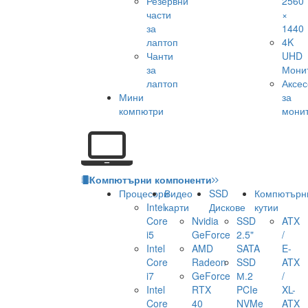
Резервни
2560
части
×
за
1440
лаптоп
4K
Чанти
UHD
за
Мони
лаптоп
Аксе
Мини
за
компютри
мони
Компютърни компоненти
Процесори
Видео
SSD
Компютърн
Intel
карти
Дискове
кутии
Core
Nvidia
SSD
ATX
i5
GeForce
2.5"
/
Intel
AMD
SATA
E-
Core
Radeon
SSD
ATX
i7
GeForce
М.2
/
Intel
RTX
PCIe
XL-
Core
40
NVMe
ATX