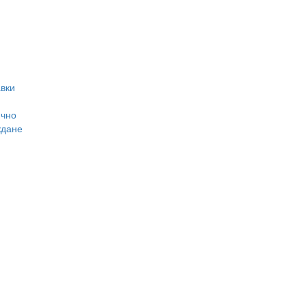
вки
ично
ждане