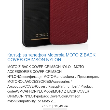
Калъф за телефон Motorola MOTO Z BACK
COVER CRIMSON NYLON
MOTO Z BACK COVER CRIMSON NYLO - MOTO
ACCESSORIES COVER CRIMSON
NYLONСпецификацияMOTOManufacturer / Производител -
MOTOROLAACCESSORIESAccessories /
АксесоариCOVERCover / КавърPart number / Product
codeASMCAPRDNYEUModelMOTO Z BACK COVER
CRIMSON NYLOTypeBack CoverColorCrimson
nylonCompatibilityFor Moto Z...
7,92 € | 15,49 лв.