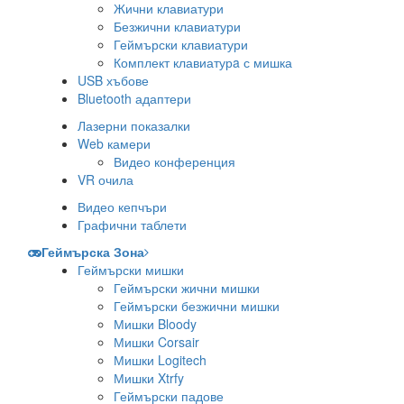
Жични клавиатури
Безжични клавиатури
Геймърски клавиатури
Комплект клавиатурa с мишка
USB хъбове
Bluetooth адаптери
Лазерни показалки
Web камери
Видео конференция
VR очила
Видео кепчъри
Графични таблети
Геймърска Зона
Геймърски мишки
Геймърски жични мишки
Геймърски безжични мишки
Мишки Bloody
Мишки Corsair
Мишки Logitech
Мишки Xtrfy
Геймърски падове