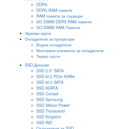
DDR4
DDR5 RAM памети
RAM памети за сървъри
SO-DIMM DDR5 RAM памети
SO-DIMM RAM Памети
Звукови карти
Охладители за процесори
Водни охладители
Монтажни елементи за охладители
Термо пасти
SSD Дискове
SSD 2.5" SATA
SSD М.2 PCIe NVMe
SSD М.2 SATA
SSD ADATA
SSD Corsair
SSD Samsung
SSD Silicon Power
SSD Transcend
SSD Kingston
SSD WD
Охладители за SSD