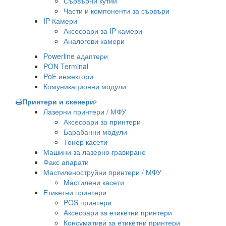
Сървърни кутии
Части и компоненти за сървъри
IP Камери
Аксесоари за IP камери
Аналогови камери
Powerline адаптери
PON Terminal
PoE инжектори
Комуникационни модули
Принтери и скенери
Лазерни принтери / МФУ
Аксесоари за принтери
Барабанни модули
Тонер касети
Машини за лазерно гравиране
Факс апарати
Мастиленоструйни принтери / МФУ
Мастилени касети
Етикетни принтери
POS принтери
Аксесоари за етикетни принтери
Консумативи за етикетни принтери