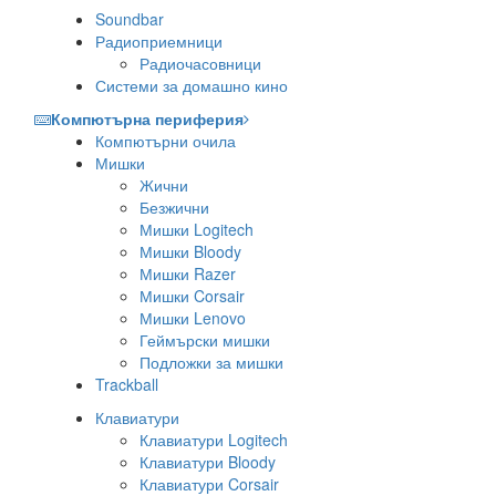
Soundbar
Радиоприемници
Радиочасовници
Системи за домашно кино
Компютърна периферия
Компютърни очила
Мишки
Жични
Безжични
Мишки Logitech
Мишки Bloody
Мишки Razer
Мишки Corsair
Мишки Lenovo
Геймърски мишки
Подложки за мишки
Trackball
Клавиатури
Клавиатури Logitech
Клавиатури Bloody
Клавиатури Corsair