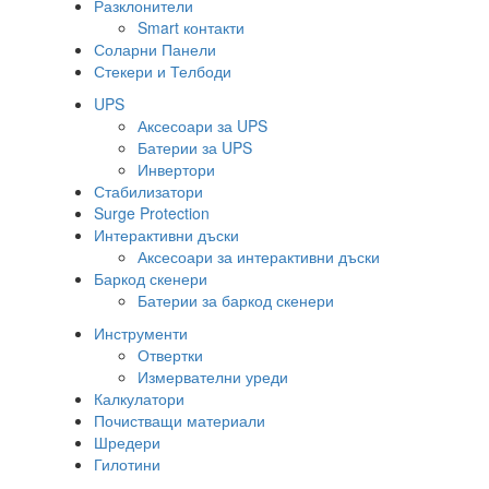
Разклонители
Smart контакти
Соларни Панели
Стекери и Телбоди
UPS
Аксесоари за UPS
Батерии за UPS
Инвертори
Стабилизатори
Surge Protection
Интерактивни дъски
Аксесоари за интерактивни дъски
Баркод скенери
Батерии за баркод скенери
Инструменти
Отвертки
Измервателни уреди
Калкулатори
Почистващи материали
Шредери
Гилотини