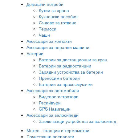
Домашни потреби
Кутии за храна
Кухненски пособия
Съдове за готвене
Термоси
Чаши
Аксесоари за контакти
Аксесоари за перални машини
Батерии
Батерии за дистанционни за кран
Батерии за радиостанции
Зарядни устройства за батерии
Преносими батерии
Батерии за прахосмукачки
Аксесоари за автомобили
Видеорегистратори
Ресийвъри
GPS Навигации
Аксесоари за велосипеди
Заключващи устройства за велосипед
Метео - станции и термометри
Почистващи препарати