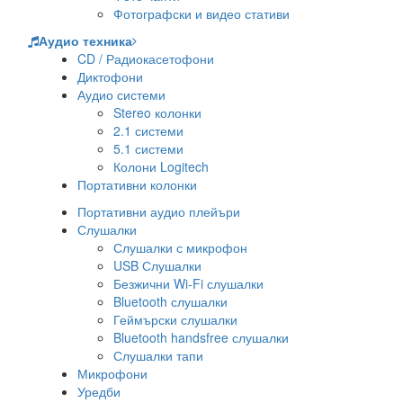
Фотографски и видео стативи
Аудио техника
CD / Радиокасетофони
Диктофони
Аудио системи
Stereo колонки
2.1 системи
5.1 системи
Колони Logitech
Портативни колонки
Портативни аудио плейъри
Слушалки
Слушалки с микрофон
USB Слушалки
Безжични Wi-Fi слушалки
Bluetooth слушалки
Геймърски слушалки
Bluetooth handsfree слушалки
Слушалки тапи
Микрофони
Уредби