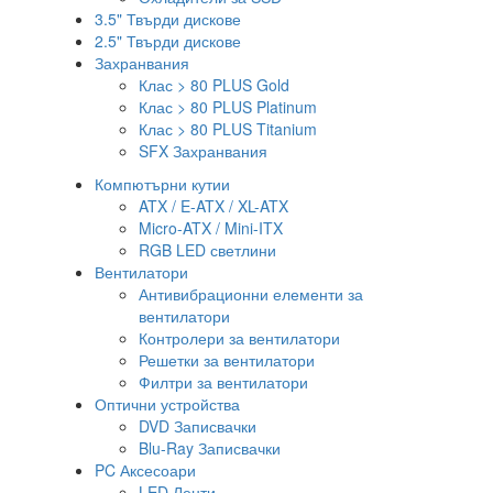
3.5" Твърди дискове
2.5" Твърди дискове
Захранвания
Клас > 80 PLUS Gold
Клас > 80 PLUS Platinum
Клас > 80 PLUS Titanium
SFX Захранвания
Компютърни кутии
ATX / E-ATX / XL-ATX
Micro-ATX / Mini-ITX
RGB LED светлини
Вентилатори
Антивибрационни елементи за
вентилатори
Контролери за вентилатори
Решетки за вентилатори
Филтри за вентилатори
Оптични устройства
DVD Записвачки
Blu-Ray Записвачки
PC Аксесоари
LED Ленти