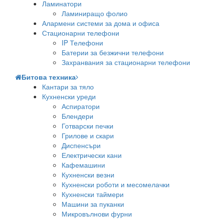
Ламинатори
Ламиниращо фолио
Алармени системи за дома и офиса
Стационарни телефони
IP Телефони
Батерии за безжични телефони
Захранвания за стационарни телефони
Битова техника
Кантари за тяло
Кухненски уреди
Аспиратори
Блендери
Готварски печки
Грилове и скари
Диспенсъри
Електрически кани
Кафемашини
Кухненски везни
Кухненски роботи и месомелачки
Кухненски таймери
Машини за пуканки
Микровълнови фурни