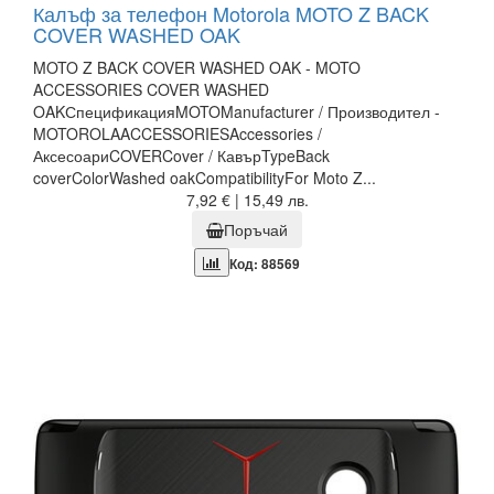
Калъф за телефон Motorola MOTO Z BACK
COVER WASHED OAK
MOTO Z BACK COVER WASHED OAK - MOTO
ACCESSORIES COVER WASHED
OAKСпецификацияMOTOManufacturer / Производител -
MOTOROLAACCESSORIESAccessories /
АксесоариCOVERCover / КавърTypeBack
coverColorWashed oakCompatibilityFor Moto Z...
7,92 € | 15,49 лв.
Поръчай
Код: 88569