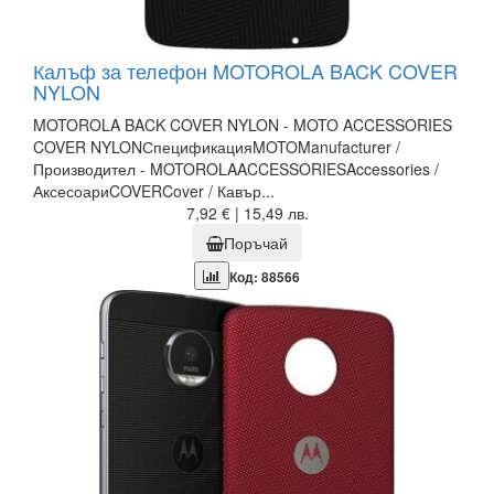
Калъф за телефон MOTOROLA BACK COVER
NYLON
MOTOROLA BACK COVER NYLON - MOTO ACCESSORIES
COVER NYLONСпецификацияMOTOManufacturer /
Производител - MOTOROLAACCESSORIESAccessories /
АксесоариCOVERCover / Кавър...
7,92 € | 15,49 лв.
Поръчай
Код: 88566