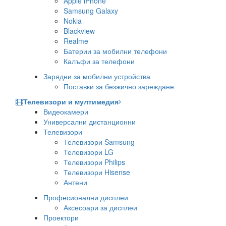
Apple iPhone
Samsung Galaxy
Nokia
Blackview
Realme
Батерии за мобилни телефони
Калъфи за телефони
Зарядни за мобилни устройства
Поставки за безжично зареждане
Телевизори и мултимедия
Видеокамери
Универсални дистанционни
Телевизори
Телевизори Samsung
Телевизори LG
Телевизори Philips
Телевизори Hisense
Антени
Професионални дисплеи
Аксесоари за дисплеи
Проектори