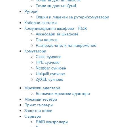
Точки за достъп Zyxel
Рутери
Опции и лицензи за рутери/комутатори
Кабелни системи
Комуникационни шкафове - Rack
Аксесоари за шкафове
Пач панели
Разпределители на напрежение
Комутатори
Cisco суичове
HPE суичове
Netgear суичове
Ubiquiti суичове
ZyXEL суичове
Мрежови адаптери
Безжични мрежови адаптери
Мрежови тестери
Принт сървъри
Защитни стени
Сървъри
RAID контролери