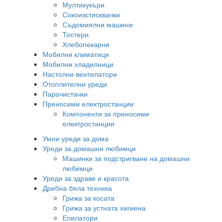
Мултикукъри
Сокоизстисквачки
Съдомиялни машини
Тостери
Хлебопекарни
Мобилни климатици
Мобилни хладилници
Настолни вентилатори
Отоплителни уреди
Парочистачки
Преносими електростанции
Компоненти за преносими
електростанции
Умни уреди за дома
Уреди за домашни любимци
Машинки за подстригване на домашни
любимци
Уреди за здраве и красота
Дребна бяла техника
Грижа за косата
Грижа за устната хигиена
Епилатори