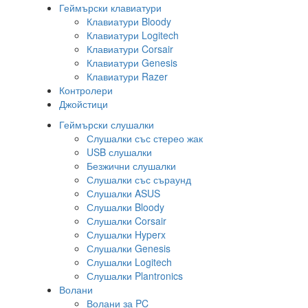
Геймърски клавиатури
Клавиатури Bloody
Клавиатури Logitech
Клавиатури Corsair
Клавиатури Genesis
Клавиатури Razer
Контролери
Джойстици
Геймърски слушалки
Слушалки със стерео жак
USB слушалки
Безжични слушалки
Слушалки със съраунд
Слушалки ASUS
Слушалки Bloody
Слушалки Corsair
Слушалки Hyperx
Слушалки Genesis
Слушалки Logitech
Слушалки Plantronics
Волани
Волани за PC