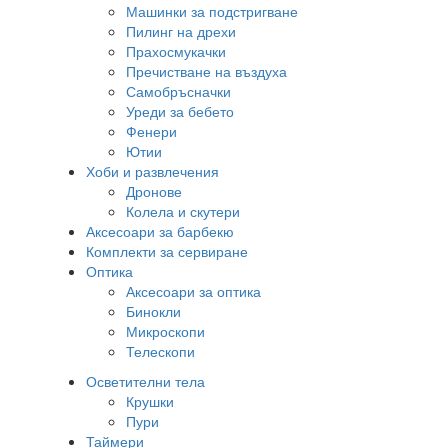
Машинки за подстригване
Пилинг на дрехи
Прахосмукачки
Пречистване на въздуха
Самобръсначки
Уреди за бебето
Фенери
Ютии
Хоби и развлечения
Дронове
Колела и скутери
Аксесоари за барбекю
Комплекти за сервиране
Оптика
Аксесоари за оптика
Бинокли
Микроскопи
Телескопи
Осветителни тела
Крушки
Пури
Таймери