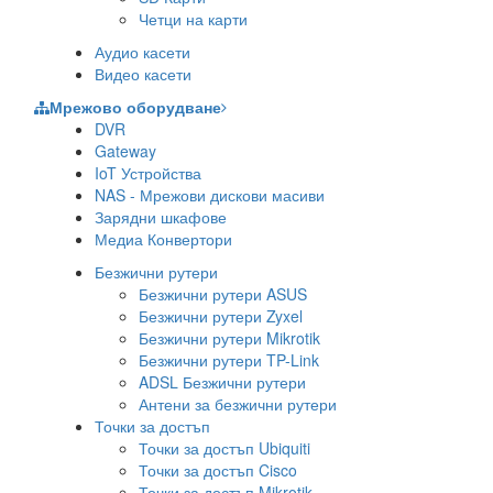
Четци на карти
Аудио касети
Видео касети
Мрежово оборудване
DVR
Gateway
IoT Устройства
NAS - Мрежови дискови масиви
Зарядни шкафове
Медиа Конвертори
Безжични рутери
Безжични рутери ASUS
Безжични рутери Zyxel
Безжични рутери Mikrotik
Безжични рутери TP-Link
ADSL Безжични рутери
Антени за безжични рутери
Точки за достъп
Точки за достъп Ubiquiti
Точки за достъп Cisco
Точки за достъп Mikrotik