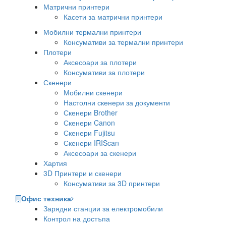
Матрични принтери
Касети за матрични принтери
Мобилни термални принтери
Консумативи за термални принтери
Плотери
Аксесоари за плотери
Консумативи за плотери
Скенери
Мобилни скенери
Настолни скенери за документи
Скенери Brother
Скенери Canon
Скенери Fujitsu
Скенери IRIScan
Аксесоари за скенери
Хартия
3D Принтери и скенери
Консумативи за 3D принтери
Офис техника
Зарядни станции за електромобили
Контрол на достъпа