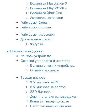
Волани за PlayStation 3
Волани за PlayStation 4
Волани за Xbox One
Аксесоари за волани
Геймърски бюра
Геймърски столове
Геймърски аксесоари
Дрехи и аксесоари
Фигурки
Носители на данни
Лентови устройства
Оптични устройства и носители
Външни оптични устройства
Оптични носители
Твърди дискове
3.5" дискове за PC
2.5" дискове за лаптоп
SSD Дискове
Докинг станция за твърд диск
Кутии за Твърди дискове
Настолни външни дискове