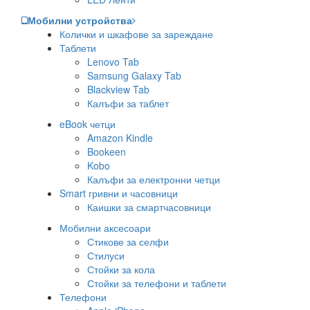
Мобилни устройства
Колички и шкафове за зареждане
Таблети
Lenovo Tab
Samsung Galaxy Tab
Blackview Tab
Калъфи за таблет
eBook четци
Amazon Kindle
Bookeen
Kobo
Калъфи за електронни четци
Smart гривни и часовници
Каишки за смартчасовници
Мобилни аксесоари
Стикове за селфи
Стилуси
Стойки за кола
Стойки за телефони и таблети
Телефони