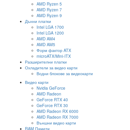
AMD Ryzen 5
AMD Ryzen 7
AMD Ryzen 9
Дънни платки
Intel LGA 1700
Intel LGA 1200
AMD AM4
AMD AM5
Форм фактор ATX
microATX/Mini-ITX
Разширителни платки
Охладители за видео карти
Водни блокове за видеокарти
Видео карти
Nvidia GeForce
AMD Radeon
GeForce RTX 40
GeForce RTX 30
AMD Radeon RX 6000
AMD Radeon RX 7000
Външни видео карти
RAM Памети