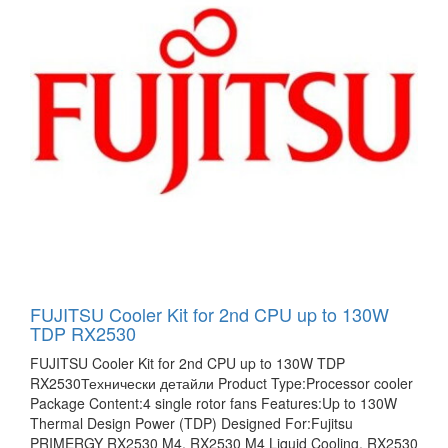
FUJITSU Cooler Kit for 2nd CPU up to 130W
TDP RX2530
FUJITSU Cooler Kit for 2nd CPU up to 130W TDP
RX2530Технически детайли Product Type:Processor cooler
Package Content:4 single rotor fans Features:Up to 130W
Thermal Design Power (TDP) Designed For:Fujitsu
PRIMERGY RX2530 M4, RX2530 M4 Liquid Cooling, RX2530