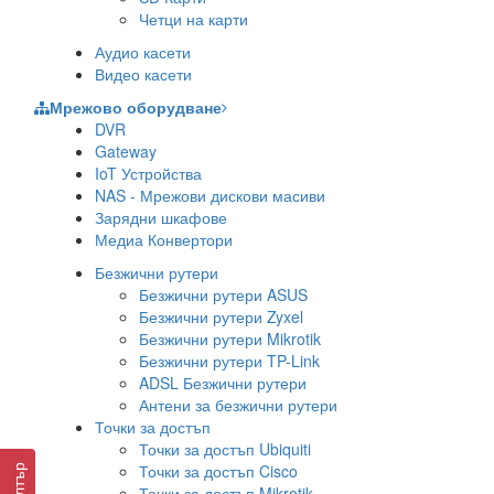
Четци на карти
Аудио касети
Видео касети
Мрежово оборудване
DVR
Gateway
IoT Устройства
NAS - Мрежови дискови масиви
Зарядни шкафове
Медиа Конвертори
Безжични рутери
Безжични рутери ASUS
Безжични рутери Zyxel
Безжични рутери Mikrotik
Безжични рутери TP-Link
ADSL Безжични рутери
Антени за безжични рутери
Точки за достъп
Точки за достъп Ubiquiti
Точки за достъп Cisco
Филтър
Точки за достъп Mikrotik