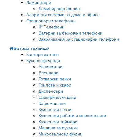
Ламинатори
Ламиниращо фолио
Алармени системи за дома и офиса
Стационарни телефони
IP Телефони
Батерии за безжични телефони
Захранвания за стационарни телефони
Битова техника
Кантари за тяло
Кухненски уреди
Аспиратори
Блендери
Готварски печки
Грилове и скари
Диспенсъри
Електрически кани
Кафемашини
Кухненски везни
Кухненски роботи и месомелачки
Кухненски таймери
Машини за пуканки
Микровълнови фурни