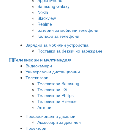
Apple iPhone
Samsung Galaxy
Nokia
Blackview
Realme
Батерии за мобилни телефони
Калъфи за телефони
Зарядни за мобилни устройства
Поставки за безжично зареждане
Телевизори и мултимедия
Видеокамери
Универсални дистанционни
Телевизори
Телевизори Samsung
Телевизори LG
Телевизори Philips
Телевизори Hisense
Антени
Професионални дисплеи
Аксесоари за дисплеи
Проектори