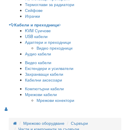
Термоглави за радиатори
Сейфове
Играчки
Кабели и преходници
KVM Суичове
USB кабели
Адаптери и преходници
Видео преходници
Аудио кабели
Видео кабели
Екстендери и усилватели
Захранващи кабели
Кабелни аксесоари
Компютърни кабели
Мрежови кабели
Мрежови конектори
Мрежово оборудване
Сървъри
Части и компоненти за сървъри