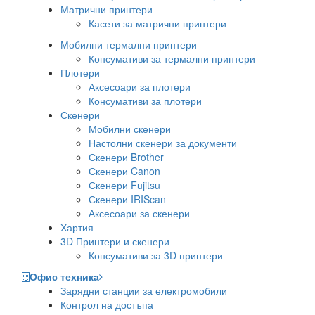
Матрични принтери
Касети за матрични принтери
Мобилни термални принтери
Консумативи за термални принтери
Плотери
Аксесоари за плотери
Консумативи за плотери
Скенери
Мобилни скенери
Настолни скенери за документи
Скенери Brother
Скенери Canon
Скенери Fujitsu
Скенери IRIScan
Аксесоари за скенери
Хартия
3D Принтери и скенери
Консумативи за 3D принтери
Офис техника
Зарядни станции за електромобили
Контрол на достъпа