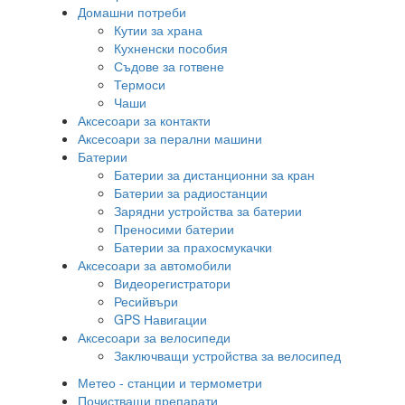
Домашни потреби
Кутии за храна
Кухненски пособия
Съдове за готвене
Термоси
Чаши
Аксесоари за контакти
Аксесоари за перални машини
Батерии
Батерии за дистанционни за кран
Батерии за радиостанции
Зарядни устройства за батерии
Преносими батерии
Батерии за прахосмукачки
Аксесоари за автомобили
Видеорегистратори
Ресийвъри
GPS Навигации
Аксесоари за велосипеди
Заключващи устройства за велосипед
Метео - станции и термометри
Почистващи препарати