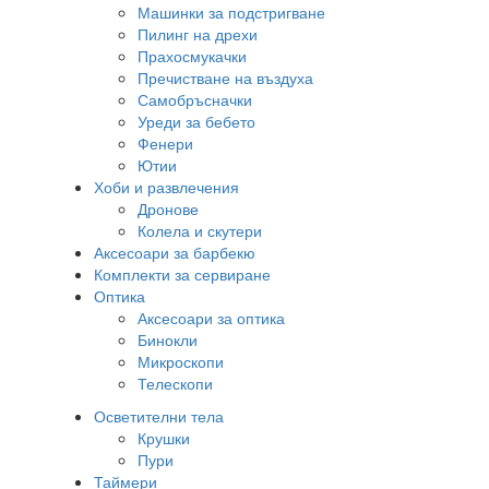
Машинки за подстригване
Пилинг на дрехи
Прахосмукачки
Пречистване на въздуха
Самобръсначки
Уреди за бебето
Фенери
Ютии
Хоби и развлечения
Дронове
Колела и скутери
Аксесоари за барбекю
Комплекти за сервиране
Оптика
Аксесоари за оптика
Бинокли
Микроскопи
Телескопи
Осветителни тела
Крушки
Пури
Таймери