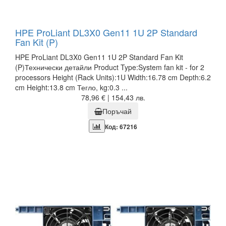
HPE ProLiant DL3X0 Gen11 1U 2P Standard
Fan Kit (P)
HPE ProLiant DL3X0 Gen11 1U 2P Standard Fan Kit
(P)Технически детайли Product Type:System fan kit - for 2
processors Height (Rack Units):1U Width:16.78 cm Depth:6.2
cm Height:13.8 cm Тегло, kg:0.3 ...
78,96 € | 154,43 лв.
Поръчай
Код: 67216