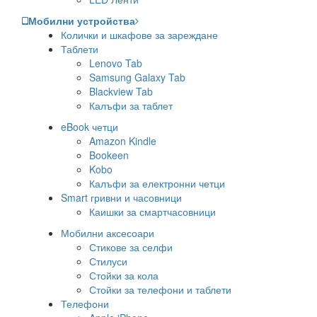
Мобилни устройства
Колички и шкафове за зареждане
Таблети
Lenovo Tab
Samsung Galaxy Tab
Blackview Tab
Калъфи за таблет
eBook четци
Amazon Kindle
Bookeen
Kobo
Калъфи за електронни четци
Smart гривни и часовници
Каишки за смартчасовници
Мобилни аксесоари
Стикове за селфи
Стилуси
Стойки за кола
Стойки за телефони и таблети
Телефони