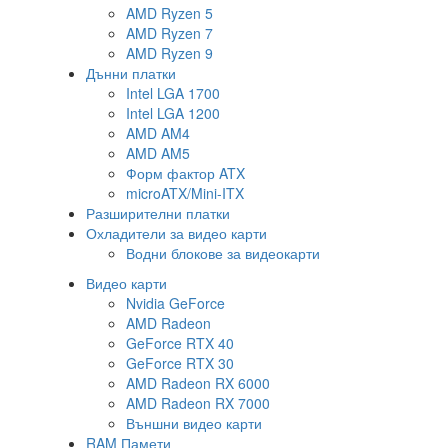
AMD Ryzen 5
AMD Ryzen 7
AMD Ryzen 9
Дънни платки
Intel LGA 1700
Intel LGA 1200
AMD AM4
AMD AM5
Форм фактор ATX
microATX/Mini-ITX
Разширителни платки
Охладители за видео карти
Водни блокове за видеокарти
Видео карти
Nvidia GeForce
AMD Radeon
GeForce RTX 40
GeForce RTX 30
AMD Radeon RX 6000
AMD Radeon RX 7000
Външни видео карти
RAM Памети