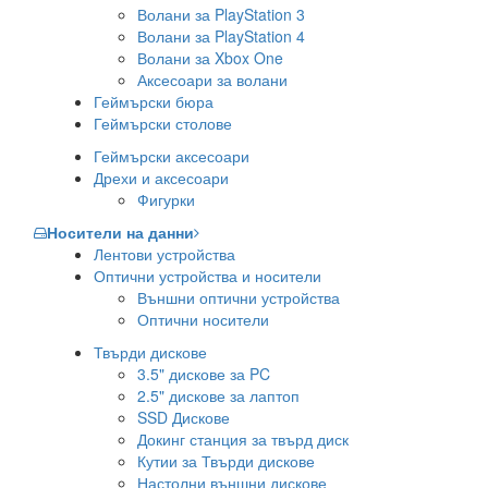
Волани за PlayStation 3
Волани за PlayStation 4
Волани за Xbox One
Аксесоари за волани
Геймърски бюра
Геймърски столове
Геймърски аксесоари
Дрехи и аксесоари
Фигурки
Носители на данни
Лентови устройства
Оптични устройства и носители
Външни оптични устройства
Оптични носители
Твърди дискове
3.5" дискове за PC
2.5" дискове за лаптоп
SSD Дискове
Докинг станция за твърд диск
Кутии за Твърди дискове
Настолни външни дискове