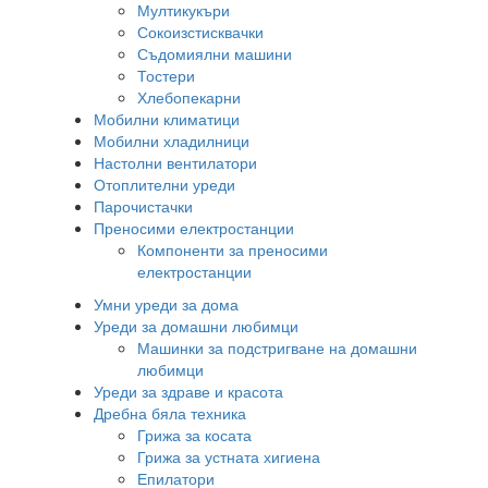
Мултикукъри
Сокоизстисквачки
Съдомиялни машини
Тостери
Хлебопекарни
Мобилни климатици
Мобилни хладилници
Настолни вентилатори
Отоплителни уреди
Парочистачки
Преносими електростанции
Компоненти за преносими
електростанции
Умни уреди за дома
Уреди за домашни любимци
Машинки за подстригване на домашни
любимци
Уреди за здраве и красота
Дребна бяла техника
Грижа за косата
Грижа за устната хигиена
Епилатори