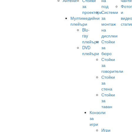
Антени
Стойки
на
чанти
за
под
Фото
проектори
Системи
и
Мултимедийни
за
виде
плейъри
монтаж
стати
Blu-
на
ray
дисплеи
плейъри
Стойки
DVD
за
плейъри
бюро
Стойки
за
говорители
Стойки
за
стена
Стойки
за
таван
Конзоли
за
игри
Игри