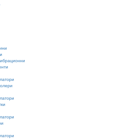
-
ини
и
вибрационни
енти
латори
ролери
латори
тки
латори
ри
латори