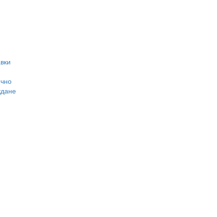
вки
ично
ждане