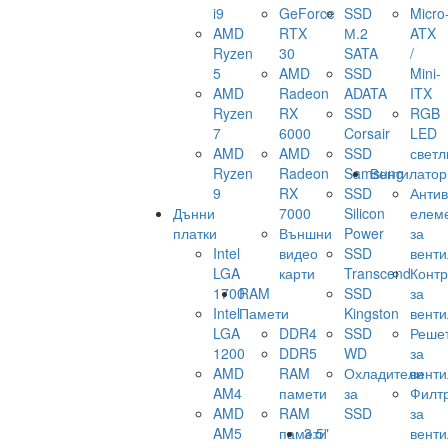
i9
GeForce
SSD
Micro
AMD
RTX
М.2
ATX
Ryzen
30
SATA
/
5
AMD
SSD
Mini-
AMD
Radeon
ADATA
ITX
Ryzen
RX
SSD
RGB
7
6000
Corsair
LED
AMD
AMD
SSD
светл
Ryzen
Radeon
Samsung
Вентилатор
9
RX
SSD
Анти
Дънни
7000
Silicon
елем
платки
Външни
Power
за
Intel
видео
SSD
венти
LGA
карти
Transcend
Конт
1700
RAM
SSD
за
Intel
Памети
Kingston
венти
LGA
DDR4
SSD
Реше
1200
DDR5
WD
за
AMD
RAM
Охладители
венти
AM4
памети
за
Филт
AMD
RAM
SSD
за
AM5
памети
3.5"
венти