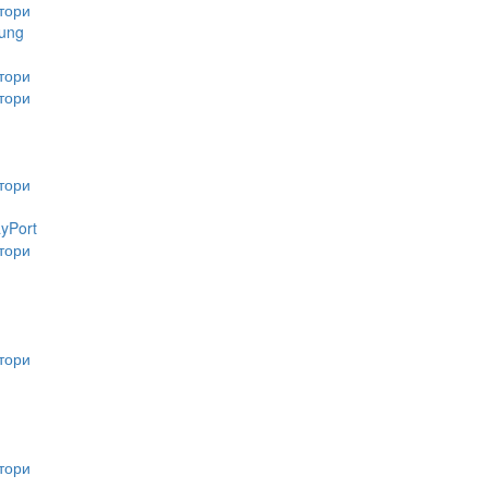
тори
ung
тори
тори
тори
ayPort
тори
тори
тори