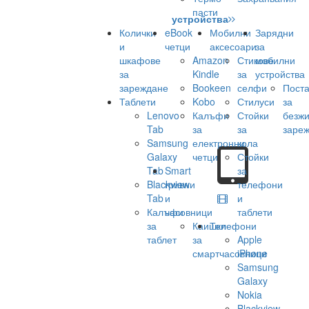
пасти
устройства
Колички
eBook
Мобилни
Зарядни
и
четци
аксесоари
за
шкафове
Amazon
Стикове
мобилни
за
Kindle
за
устройства
зареждане
Bookeen
селфи
Поста
Таблети
Kobo
Стилуси
за
Lenovo
Калъфи
Стойки
безж
Tab
за
за
заре
Samsung
електронни
кола
Galaxy
четци
Стойки
Tab
Smart
за
Blackview
гривни
телефони
Tab
и
и
Калъфи
часовници
таблети
за
Каишки
Телефони
таблет
за
Apple
смартчасовници
iPhone
Samsung
Galaxy
Nokia
Blackview