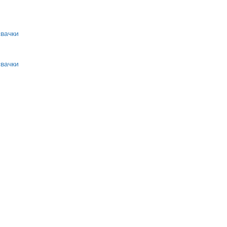
вачки
вачки
и