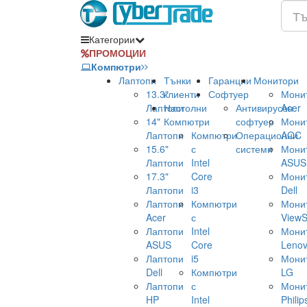
Категории
ПРОМОЦИИ
Компютри
Лаптопи
Тънки
Гаранции
Монитори
13.3"
клиенти
Софтуер
Мони
Лаптопи
Настолни
Антивирусен
Acer
14"
Компютри
софтуер
Мони
Лаптопи
Компютри
Операционни
AOC
15.6"
с
системи
Мони
Лаптопи
Intel
ASUS
17.3"
Core
Мони
Лаптопи
i3
Dell
Лаптопи
Компютри
Мони
Acer
с
ViewS
Лаптопи
Intel
Мони
ASUS
Core
Leno
Лаптопи
i5
Мони
Dell
Компютри
LG
Лаптопи
с
Мони
HP
Intel
Philip