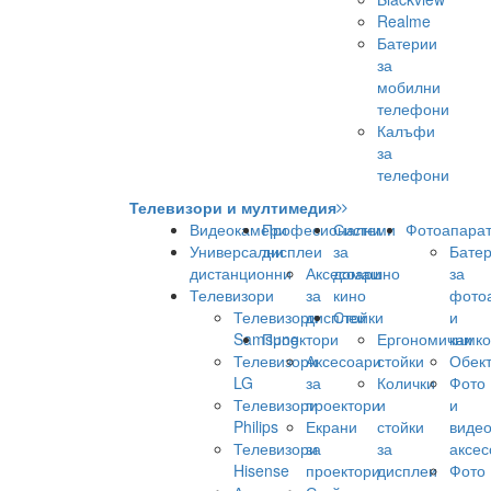
Realme
Батерии
за
мобилни
телефони
Калъфи
за
телефони
Телевизори и мултимедия
Видеокамери
Професионални
Системи
Фотоапара
Универсални
дисплеи
за
Бате
дистанционни
Аксесоари
домашно
за
Телевизори
за
кино
фото
Телевизори
дисплеи
Стойки
и
Samsung
Проектори
Ергономични
камк
Телевизори
Аксесоари
стойки
Обек
LG
за
Колички
Фото
Телевизори
проектори
и
и
Philips
Екрани
стойки
виде
Телевизори
за
за
аксес
Hisense
проектори
дисплеи
Фото