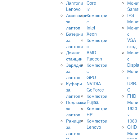
Лаптопи
Core
Мони
Lenovo
i7
Sams
Аксесоари
Компютри
IPS
за
с
Мони
лаптоп
Intel
Мони
Батерии
Xeon
с
за
Компютри
VGA
лаптопи
с
вход
Докинг
AMD
Мони
станции
Radeon
с
Зарядни
Компютри
Displ
за
с
Мони
лаптоп
GPU
с
Куфари
NVIDIA
USB-
за
GeForce
C
лаптоп
Компютри
FHD
Подложки
Fujitsu
Мони
за
Компютри
1920
лаптоп
HP
×
Раници
Компютри
1080
за
Lenovo
QHD
лаптоп
Мони