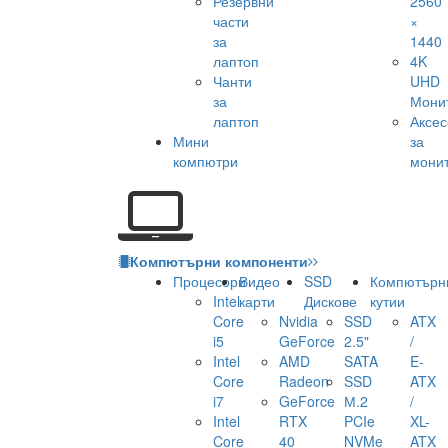
Резервни
2560
части
×
за
1440
лаптоп
4K
Чанти
UHD
за
Мони
лаптоп
Аксе
Мини
за
компютри
мони
Компютърни компоненти
Процесори
Видео
SSD
Компютърн
Intel
карти
Дискове
кутии
Core
Nvidia
SSD
ATX
i5
GeForce
2.5"
/
Intel
AMD
SATA
E-
Core
Radeon
SSD
ATX
i7
GeForce
М.2
/
Intel
RTX
PCIe
XL-
Core
40
NVMe
ATX