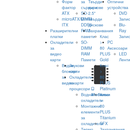
Форм
за
Твърди
Оптични
фактор
сървъри
дискове
устройства
ATX
SO-
2.5"
DVD
microATX/Mini-
DIMM
Твърди
Запис
ITX
DDR5
дискове
Blu-
Разширителни
RAM
Захранвания
Ray
платки
памети
Клас
Запис
Охладители
SO-
>
PC
за
DIMM
80
Аксесоари
видео
RAM
PLUS
LED
карти
Памети
Gold
Лент
Водни
Звукови
Клас
блокове
карти
>
за
Охладители
80
видеокарти
за
PLUS
процесори
Platinum
Водни
Мобилни
Клас
охладители
>
Монтажни
80
елементи
PLUS
за
Titanium
охладители
SFX
Термо
Захранвания