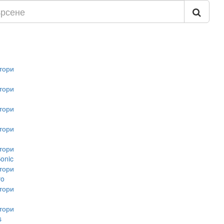
тори
тори
тори
тори
тори
onic
тори
vo
тори
тори
s