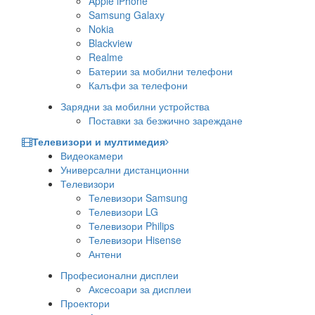
Apple iPhone
Samsung Galaxy
Nokia
Blackview
Realme
Батерии за мобилни телефони
Калъфи за телефони
Зарядни за мобилни устройства
Поставки за безжично зареждане
Телевизори и мултимедия
Видеокамери
Универсални дистанционни
Телевизори
Телевизори Samsung
Телевизори LG
Телевизори Philips
Телевизори Hisense
Антени
Професионални дисплеи
Аксесоари за дисплеи
Проектори