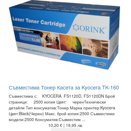
Съвместима Тонер Касета за Kyocera TK-160
Съвместима с: KYOCERA FS1120D, FS1120DN Брой
страници: 2500 копия Цвят: черенТехнически
детайли Тип консуматив:Тонер Марка принтер:Kyocera
Цвят:Black(Черен) Макс. брой копия:2500 Съвместими
модели:2500 Консуматив:Съвместим ...
10,20 € | 19,95 лв.