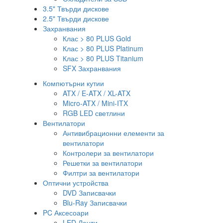
3.5" Твърди дискове
2.5" Твърди дискове
Захранвания
Клас > 80 PLUS Gold
Клас > 80 PLUS Platinum
Клас > 80 PLUS Titanium
SFX Захранвания
Компютърни кутии
ATX / E-ATX / XL-ATX
Micro-ATX / Mini-ITX
RGB LED светлини
Вентилатори
Антивибрационни елементи за
вентилатори
Контролери за вентилатори
Решетки за вентилатори
Филтри за вентилатори
Оптични устройства
DVD Записвачки
Blu-Ray Записвачки
PC Аксесоари
LED Ленти