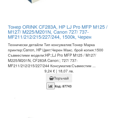
Тонер ORINK CF283A, HP LJ Pro MFP M125 /
M127/ M225/M201N, Canon 727/ 737-
MF211/212/215/227/244, 1500k, Черен
Технически детайли Тип консуматив:Тонер Марка
принтер:Canon, HP Цвят:Черен Макс. брой копия:1500
Съвместими модели:HP:;LJ Pro MFP M125 / M127/
M225/M201N, CF283A Canon:; 727/ 737-
MF211/212/215/227/244 Консуматив:Съвместим ...
9,24 € | 18,07 лв.
Поръчай
Код: 87743