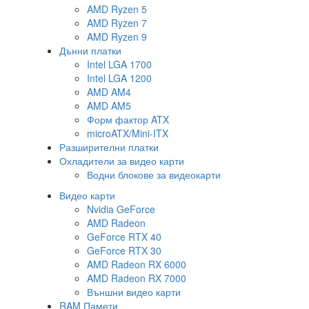
AMD Ryzen 5
AMD Ryzen 7
AMD Ryzen 9
Дънни платки
Intel LGA 1700
Intel LGA 1200
AMD AM4
AMD AM5
Форм фактор ATX
microATX/Mini-ITX
Разширителни платки
Охладители за видео карти
Водни блокове за видеокарти
Видео карти
Nvidia GeForce
AMD Radeon
GeForce RTX 40
GeForce RTX 30
AMD Radeon RX 6000
AMD Radeon RX 7000
Външни видео карти
RAM Памети