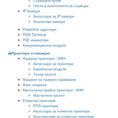
Сървърни кутии
Части и компоненти за сървъри
IP Камери
Аксесоари за IP камери
Аналогови камери
Powerline адаптери
PON Terminal
PoE инжектори
Комуникационни модули
Принтери и скенери
Лазерни принтери / МФУ
Аксесоари за принтери
Барабанни модули
Тонер касети
Машини за лазерно гравиране
Факс апарати
Мастиленоструйни принтери / МФУ
Мастилени касети
Етикетни принтери
POS принтери
Аксесоари за етикетни принтери
Консумативи за етикетни принтери