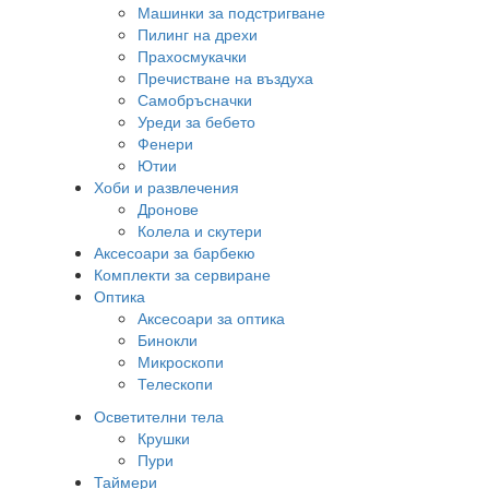
Машинки за подстригване
Пилинг на дрехи
Прахосмукачки
Пречистване на въздуха
Самобръсначки
Уреди за бебето
Фенери
Ютии
Хоби и развлечения
Дронове
Колела и скутери
Аксесоари за барбекю
Комплекти за сервиране
Оптика
Аксесоари за оптика
Бинокли
Микроскопи
Телескопи
Осветителни тела
Крушки
Пури
Таймери