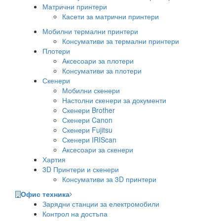
Матрични принтери
Касети за матрични принтери
Мобилни термални принтери
Консумативи за термални принтери
Плотери
Аксесоари за плотери
Консумативи за плотери
Скенери
Мобилни скенери
Настолни скенери за документи
Скенери Brother
Скенери Canon
Скенери Fujitsu
Скенери IRIScan
Аксесоари за скенери
Хартия
3D Принтери и скенери
Консумативи за 3D принтери
Офис техника
Зарядни станции за електромобили
Контрол на достъпа