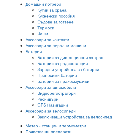
Домашни потреби
Кутии за храна
Кухненски пособия
Съдове за готвене
Термоси
Чаши
Аксесоари за контакти
Аксесоари за перални машини
Батерии
Батерии за дистанционни за кран
Батерии за радиостанции
Зарядни устройства за батерии
Преносими батерии
Батерии за прахосмукачки
Аксесоари за автомобили
Видеорегистратори
Ресийвъри
GPS Навигации
Аксесоари за велосипеди
Заключващи устройства за велосипед
Метео - станции и термометри
Почистващи препарати