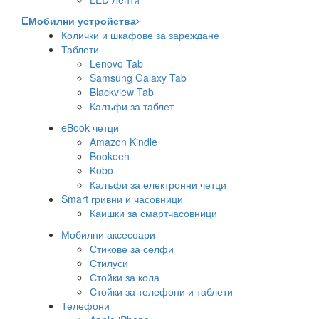
Мобилни устройства
Колички и шкафове за зареждане
Таблети
Lenovo Tab
Samsung Galaxy Tab
Blackview Tab
Калъфи за таблет
eBook четци
Amazon Kindle
Bookeen
Kobo
Калъфи за електронни четци
Smart гривни и часовници
Каишки за смартчасовници
Мобилни аксесоари
Стикове за селфи
Стилуси
Стойки за кола
Стойки за телефони и таблети
Телефони