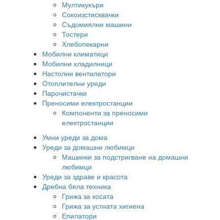
Мултикукъри
Сокоизстисквачки
Съдомиялни машини
Тостери
Хлебопекарни
Мобилни климатици
Мобилни хладилници
Настолни вентилатори
Отоплителни уреди
Парочистачки
Преносими електростанции
Компоненти за преносими
електростанции
Умни уреди за дома
Уреди за домашни любимци
Машинки за подстригване на домашни
любимци
Уреди за здраве и красота
Дребна бяла техника
Грижа за косата
Грижа за устната хигиена
Епилатори