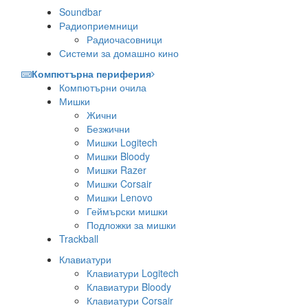
Soundbar
Радиоприемници
Радиочасовници
Системи за домашно кино
Компютърна периферия
Компютърни очила
Мишки
Жични
Безжични
Мишки Logitech
Мишки Bloody
Мишки Razer
Мишки Corsair
Мишки Lenovo
Геймърски мишки
Подложки за мишки
Trackball
Клавиатури
Клавиатури Logitech
Клавиатури Bloody
Клавиатури Corsair