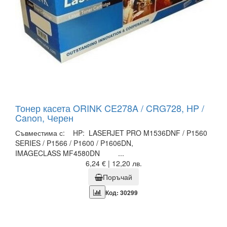
Тонер касета ORINK CE278A / CRG728, HP /
Canon, Черен
Съвместима с: HP: LASERJET PRO M1536DNF / P1560
SERIES / P1566 / P1600 / P1606DN,
IMAGECLASS MF4580DN ...
6,24 € | 12,20 лв.
Поръчай
Код: 30299