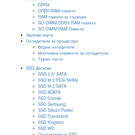
DDR4
DDR5 RAM памети
RAM памети за сървъри
SO-DIMM DDR5 RAM памети
SO-DIMM RAM Памети
Звукови карти
Охладители за процесори
Водни охладители
Монтажни елементи за охладители
Термо пасти
SSD Дискове
SSD 2.5" SATA
SSD М.2 PCIe NVMe
SSD М.2 SATA
SSD ADATA
SSD Corsair
SSD Samsung
SSD Silicon Power
SSD Transcend
SSD Kingston
SSD WD
Охладители за SSD