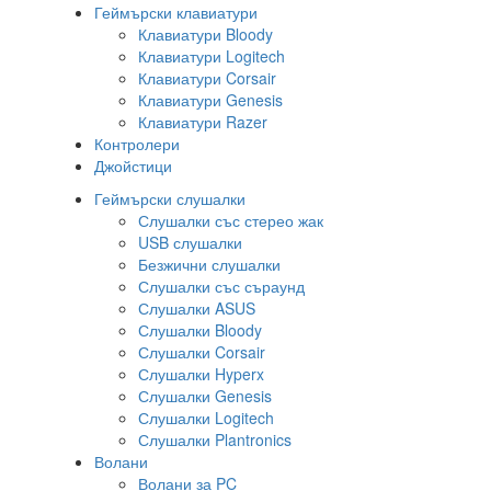
Геймърски клавиатури
Клавиатури Bloody
Клавиатури Logitech
Клавиатури Corsair
Клавиатури Genesis
Клавиатури Razer
Контролери
Джойстици
Геймърски слушалки
Слушалки със стерео жак
USB слушалки
Безжични слушалки
Слушалки със съраунд
Слушалки ASUS
Слушалки Bloody
Слушалки Corsair
Слушалки Hyperx
Слушалки Genesis
Слушалки Logitech
Слушалки Plantronics
Волани
Волани за PC