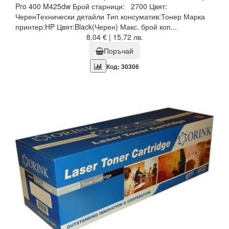
Pro 400 M425dw Брой старници: 2700 Цвят:
ЧеренТехнически детайли Тип консуматив:Тонер Марка
принтер:HP Цвят:Black(Черен) Макс. брой коп...
8,04 € | 15,72 лв.
Поръчай
Код: 30306