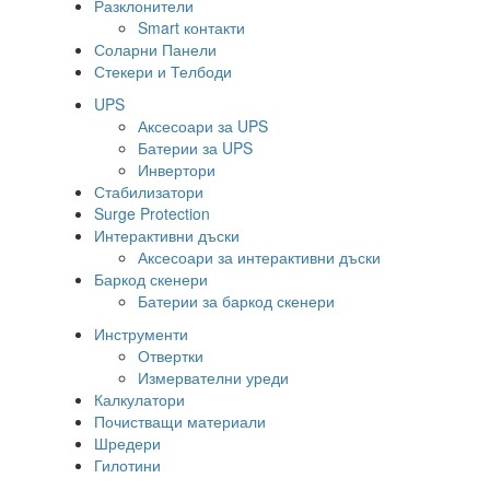
Разклонители
Smart контакти
Соларни Панели
Стекери и Телбоди
UPS
Аксесоари за UPS
Батерии за UPS
Инвертори
Стабилизатори
Surge Protection
Интерактивни дъски
Аксесоари за интерактивни дъски
Баркод скенери
Батерии за баркод скенери
Инструменти
Отвертки
Измервателни уреди
Калкулатори
Почистващи материали
Шредери
Гилотини