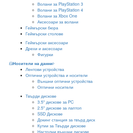
Волани за PlayStation 3
Волани за PlayStation 4
Волани за Xbox One
Аксесоари за волани
Геймърски бюра
Геймърски столове
Геймърски аксесоари
Дрехи и аксесоари
Фигурки
Носители на данни
Лентови устройства
Оптични устройства и носители
Външни оптични устройства
Оптични носители
Твърди дискове
3.5" дискове за PC
2.5" дискове за лаптоп
SSD Дискове
Докинг станция за твърд диск
Кутии за Твърди дискове
Настолни външни дискове