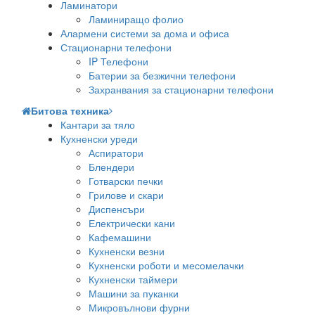
Ламинатори
Ламиниращо фолио
Алармени системи за дома и офиса
Стационарни телефони
IP Телефони
Батерии за безжични телефони
Захранвания за стационарни телефони
Битова техника
Кантари за тяло
Кухненски уреди
Аспиратори
Блендери
Готварски печки
Грилове и скари
Диспенсъри
Електрически кани
Кафемашини
Кухненски везни
Кухненски роботи и месомелачки
Кухненски таймери
Машини за пуканки
Микровълнови фурни