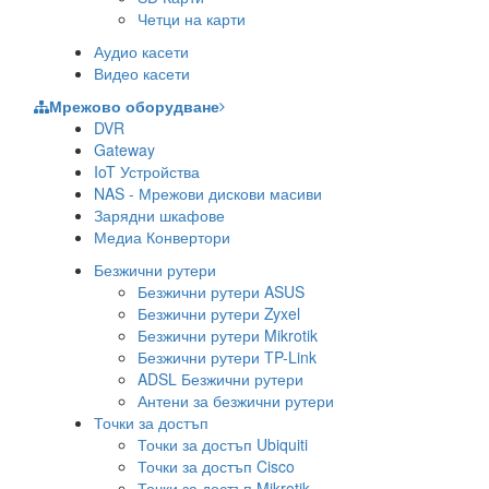
Четци на карти
Аудио касети
Видео касети
Мрежово оборудване
DVR
Gateway
IoT Устройства
NAS - Мрежови дискови масиви
Зарядни шкафове
Медиа Конвертори
Безжични рутери
Безжични рутери ASUS
Безжични рутери Zyxel
Безжични рутери Mikrotik
Безжични рутери TP-Link
ADSL Безжични рутери
Антени за безжични рутери
Точки за достъп
Точки за достъп Ubiquiti
Точки за достъп Cisco
Точки за достъп Mikrotik