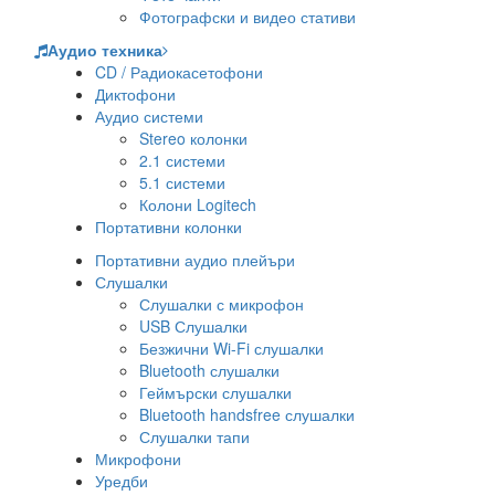
Фотографски и видео стативи
Аудио техника
CD / Радиокасетофони
Диктофони
Аудио системи
Stereo колонки
2.1 системи
5.1 системи
Колони Logitech
Портативни колонки
Портативни аудио плейъри
Слушалки
Слушалки с микрофон
USB Слушалки
Безжични Wi-Fi слушалки
Bluetooth слушалки
Геймърски слушалки
Bluetooth handsfree слушалки
Слушалки тапи
Микрофони
Уредби