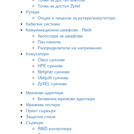
Точки за достъп Zyxel
Рутери
Опции и лицензи за рутери/комутатори
Кабелни системи
Комуникационни шкафове - Rack
Аксесоари за шкафове
Пач панели
Разпределители на напрежение
Комутатори
Cisco суичове
HPE суичове
Netgear суичове
Ubiquiti суичове
ZyXEL суичове
Мрежови адаптери
Безжични мрежови адаптери
Мрежови тестери
Принт сървъри
Защитни стени
Сървъри
RAID контролери