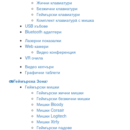
Жични клавиатури
Безжични клавиатури
Геймърски клавиатури
Комплект клавиатурa с мишка
USB хъбове
Bluetooth адаптери
Лазерни показалки
Web камери
Видео конференция
VR очила
Видео кепчъри
Графични таблети
Геймърска Зона
Геймърски мишки
Геймърски жични мишки
Геймърски безжични мишки
Мишки Bloody
Мишки Corsair
Мишки Logitech
Мишки Xtrfy
Геймърски падове