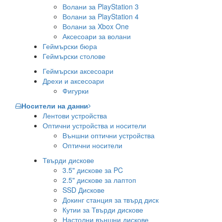
Волани за PlayStation 3
Волани за PlayStation 4
Волани за Xbox One
Аксесоари за волани
Геймърски бюра
Геймърски столове
Геймърски аксесоари
Дрехи и аксесоари
Фигурки
Носители на данни
Лентови устройства
Оптични устройства и носители
Външни оптични устройства
Оптични носители
Твърди дискове
3.5" дискове за PC
2.5" дискове за лаптоп
SSD Дискове
Докинг станция за твърд диск
Кутии за Твърди дискове
Настолни външни дискове