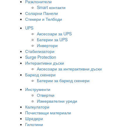
Разклонители
Smart контакти
Соларни Панели
Стекери и Телбоди
UPS
Аксесоари за UPS
Батерии за UPS
Инвертори
Стабилизатори
Surge Protection
Интерактивни дъски
Аксесоари за интерактивни дъски
Баркод скенери
Батерии за баркод скенери
Инструменти
Отвертки
Измервателни уреди
Калкулатори
Почистващи материали
Шредери
Гилотини