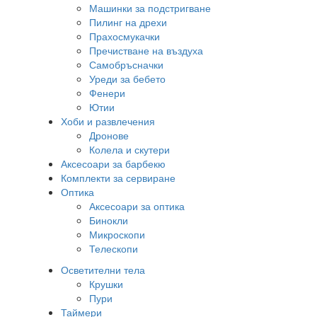
Машинки за подстригване
Пилинг на дрехи
Прахосмукачки
Пречистване на въздуха
Самобръсначки
Уреди за бебето
Фенери
Ютии
Хоби и развлечения
Дронове
Колела и скутери
Аксесоари за барбекю
Комплекти за сервиране
Оптика
Аксесоари за оптика
Бинокли
Микроскопи
Телескопи
Осветителни тела
Крушки
Пури
Таймери