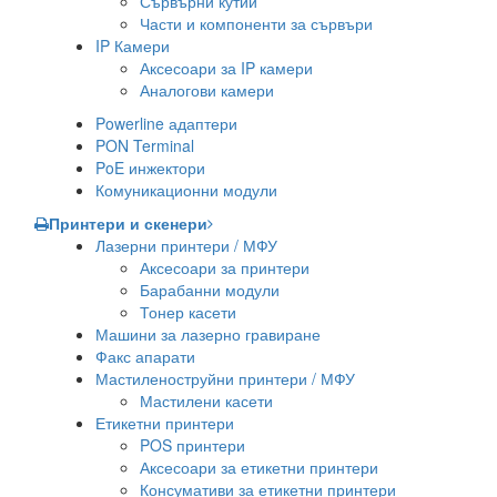
Сървърни кутии
Части и компоненти за сървъри
IP Камери
Аксесоари за IP камери
Аналогови камери
Powerline адаптери
PON Terminal
PoE инжектори
Комуникационни модули
Принтери и скенери
Лазерни принтери / МФУ
Аксесоари за принтери
Барабанни модули
Тонер касети
Машини за лазерно гравиране
Факс апарати
Мастиленоструйни принтери / МФУ
Мастилени касети
Етикетни принтери
POS принтери
Аксесоари за етикетни принтери
Консумативи за етикетни принтери