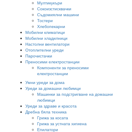
Мултикукъри
Сокоизстисквачки
Съдомиялни машини
Тостери
Хлебопекарни
Мобилни климатици
Мобилни хладилници
Настолни вентилатори
Отоплителни уреди
Парочистачки
Преносими електростанции
Компоненти за преносими
електростанции
Умни уреди за дома
Уреди за домашни любимци
Машинки за подстригване на домашни
любимци
Уреди за здраве и красота
Дребна бяла техника
Грижа за косата
Грижа за устната хигиена
Епилатори