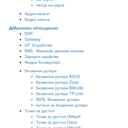
Четци на карти
Аудио касети
Видео касети
Мрежово оборудване
DVR
Gateway
IoT Устройства
NAS - Мрежови дискови масиви
Зарядни шкафове
Медиа Конвертори
Безжични рутери
Безжични рутери ASUS
Безжични рутери Zyxel
Безжични рутери Mikrotik
Безжични рутери TP-Link
ADSL Безжични рутери
Антени за безжични рутери
Точки за достъп
Точки за достъп Ubiquiti
Точки за достъп Cisco
Точки за достъп Mikrotik