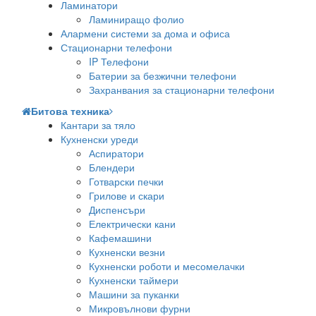
Ламинатори
Ламиниращо фолио
Алармени системи за дома и офиса
Стационарни телефони
IP Телефони
Батерии за безжични телефони
Захранвания за стационарни телефони
Битова техника
Кантари за тяло
Кухненски уреди
Аспиратори
Блендери
Готварски печки
Грилове и скари
Диспенсъри
Електрически кани
Кафемашини
Кухненски везни
Кухненски роботи и месомелачки
Кухненски таймери
Машини за пуканки
Микровълнови фурни