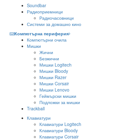
Soundbar
Радиоприемници
Радиочасовници
Системи за домашно кино
Компютърна периферия
Компютърни очила
Мишки
Жични
Безжични
Мишки Logitech
Мишки Bloody
Мишки Razer
Мишки Corsair
Мишки Lenovo
Геймърски мишки
Подложки за мишки
Trackball
Клавиатури
Клавиатури Logitech
Клавиатури Bloody
Клавиатури Corsair