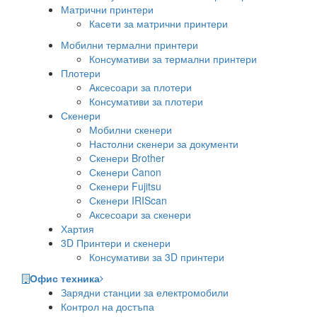
Матрични принтери
Касети за матрични принтери
Мобилни термални принтери
Консумативи за термални принтери
Плотери
Аксесоари за плотери
Консумативи за плотери
Скенери
Мобилни скенери
Настолни скенери за документи
Скенери Brother
Скенери Canon
Скенери Fujitsu
Скенери IRIScan
Аксесоари за скенери
Хартия
3D Принтери и скенери
Консумативи за 3D принтери
Офис техника
Зарядни станции за електромобили
Контрол на достъпа