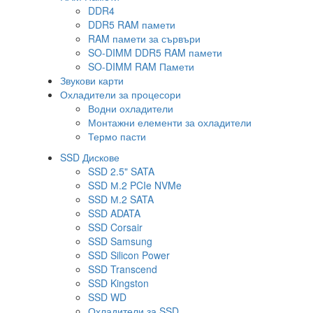
DDR4
DDR5 RAM памети
RAM памети за сървъри
SO-DIMM DDR5 RAM памети
SO-DIMM RAM Памети
Звукови карти
Охладители за процесори
Водни охладители
Монтажни елементи за охладители
Термо пасти
SSD Дискове
SSD 2.5" SATA
SSD М.2 PCIe NVMe
SSD М.2 SATA
SSD ADATA
SSD Corsair
SSD Samsung
SSD Silicon Power
SSD Transcend
SSD Kingston
SSD WD
Охладители за SSD