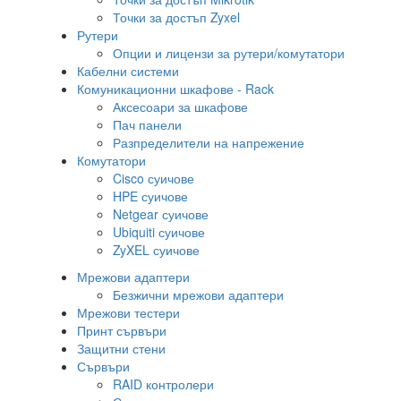
Точки за достъп Zyxel
Рутери
Опции и лицензи за рутери/комутатори
Кабелни системи
Комуникационни шкафове - Rack
Аксесоари за шкафове
Пач панели
Разпределители на напрежение
Комутатори
Cisco суичове
HPE суичове
Netgear суичове
Ubiquiti суичове
ZyXEL суичове
Мрежови адаптери
Безжични мрежови адаптери
Мрежови тестери
Принт сървъри
Защитни стени
Сървъри
RAID контролери