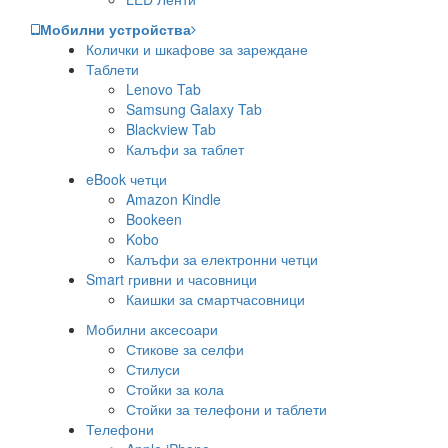
Мобилни устройства
Колички и шкафове за зареждане
Таблети
Lenovo Tab
Samsung Galaxy Tab
Blackview Tab
Калъфи за таблет
eBook четци
Amazon Kindle
Bookeen
Kobo
Калъфи за електронни четци
Smart гривни и часовници
Каишки за смартчасовници
Мобилни аксесоари
Стикове за селфи
Стилуси
Стойки за кола
Стойки за телефони и таблети
Телефони