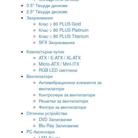
3.5" Твърди дискове
2.5" Твърди дискове
Захранвания
Клас > 80 PLUS Gold
Клас > 80 PLUS Platinum
Клас > 80 PLUS Titanium
SFX Захранвания
Компютърни кутии
ATX / E-ATX / XL-ATX
Micro-ATX / Mini-ITX
RGB LED светлини
Вентилатори
Антивибрационни елементи за
вентилатори
Контролери за вентилатори
Решетки за вентилатори
Филтри за вентилатори
Оптични устройства
DVD Записвачки
Blu-Ray Записвачки
PC Аксесоари
LED Ленти