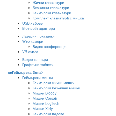
Жични клавиатури
Безжични клавиатури
Геймърски клавиатури
Комплект клавиатурa с мишка
USB хъбове
Bluetooth адаптери
Лазерни показалки
Web камери
Видео конференция
VR очила
Видео кепчъри
Графични таблети
Геймърска Зона
Геймърски мишки
Геймърски жични мишки
Геймърски безжични мишки
Мишки Bloody
Мишки Corsair
Мишки Logitech
Мишки Xtrfy
Геймърски падове