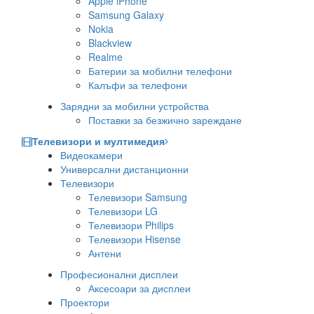
Apple iPhone
Samsung Galaxy
Nokia
Blackview
Realme
Батерии за мобилни телефони
Калъфи за телефони
Зарядни за мобилни устройства
Поставки за безжично зареждане
Телевизори и мултимедия
Видеокамери
Универсални дистанционни
Телевизори
Телевизори Samsung
Телевизори LG
Телевизори Philips
Телевизори Hisense
Антени
Професионални дисплеи
Аксесоари за дисплеи
Проектори