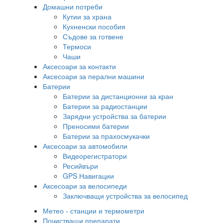
Домашни потреби
Кутии за храна
Кухненски пособия
Съдове за готвене
Термоси
Чаши
Аксесоари за контакти
Аксесоари за перални машини
Батерии
Батерии за дистанционни за кран
Батерии за радиостанции
Зарядни устройства за батерии
Преносими батерии
Батерии за прахосмукачки
Аксесоари за автомобили
Видеорегистратори
Ресийвъри
GPS Навигации
Аксесоари за велосипеди
Заключващи устройства за велосипед
Метео - станции и термометри
Почистващи препарати