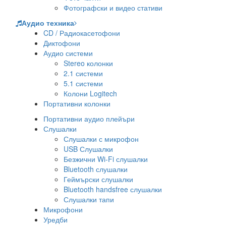
Фотографски и видео стативи
Аудио техника
CD / Радиокасетофони
Диктофони
Аудио системи
Stereo колонки
2.1 системи
5.1 системи
Колони Logitech
Портативни колонки
Портативни аудио плейъри
Слушалки
Слушалки с микрофон
USB Слушалки
Безжични Wi-Fi слушалки
Bluetooth слушалки
Геймърски слушалки
Bluetooth handsfree слушалки
Слушалки тапи
Микрофони
Уредби