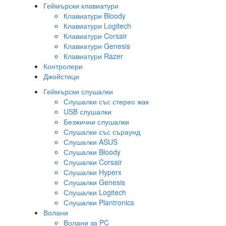
Геймърски клавиатури
Клавиатури Bloody
Клавиатури Logitech
Клавиатури Corsair
Клавиатури Genesis
Клавиатури Razer
Контролери
Джойстици
Геймърски слушалки
Слушалки със стерео жак
USB слушалки
Безжични слушалки
Слушалки със съраунд
Слушалки ASUS
Слушалки Bloody
Слушалки Corsair
Слушалки Hyperx
Слушалки Genesis
Слушалки Logitech
Слушалки Plantronics
Волани
Волани за PC