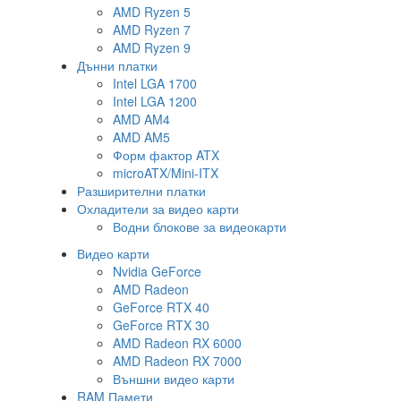
AMD Ryzen 5
AMD Ryzen 7
AMD Ryzen 9
Дънни платки
Intel LGA 1700
Intel LGA 1200
AMD AM4
AMD AM5
Форм фактор ATX
microATX/Mini-ITX
Разширителни платки
Охладители за видео карти
Водни блокове за видеокарти
Видео карти
Nvidia GeForce
AMD Radeon
GeForce RTX 40
GeForce RTX 30
AMD Radeon RX 6000
AMD Radeon RX 7000
Външни видео карти
RAM Памети