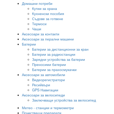
Домашни потреби
Кутии за храна
Кухненски пособия
Съдове за готвене
Термоси
Чаши
Аксесоари за контакти
Аксесоари за перални машини
Батерии
Батерии за дистанционни за кран
Батерии за радиостанции
Зарядни устройства за батерии
Преносими батерии
Батерии за прахосмукачки
Аксесоари за автомобили
Видеорегистратори
Ресийвъри
GPS Навигации
Аксесоари за велосипеди
Заключващи устройства за велосипед
Метео - станции и термометри
Почистващи препарати