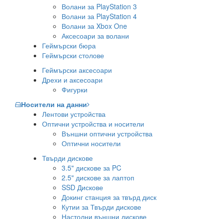
Волани за PlayStation 3
Волани за PlayStation 4
Волани за Xbox One
Аксесоари за волани
Геймърски бюра
Геймърски столове
Геймърски аксесоари
Дрехи и аксесоари
Фигурки
Носители на данни
Лентови устройства
Оптични устройства и носители
Външни оптични устройства
Оптични носители
Твърди дискове
3.5" дискове за PC
2.5" дискове за лаптоп
SSD Дискове
Докинг станция за твърд диск
Кутии за Твърди дискове
Настолни външни дискове