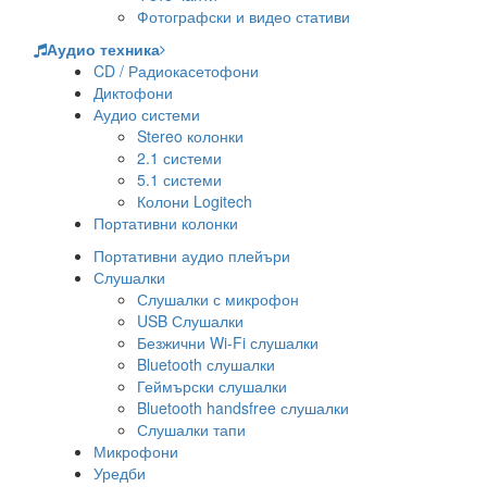
Фотографски и видео стативи
Аудио техника
CD / Радиокасетофони
Диктофони
Аудио системи
Stereo колонки
2.1 системи
5.1 системи
Колони Logitech
Портативни колонки
Портативни аудио плейъри
Слушалки
Слушалки с микрофон
USB Слушалки
Безжични Wi-Fi слушалки
Bluetooth слушалки
Геймърски слушалки
Bluetooth handsfree слушалки
Слушалки тапи
Микрофони
Уредби