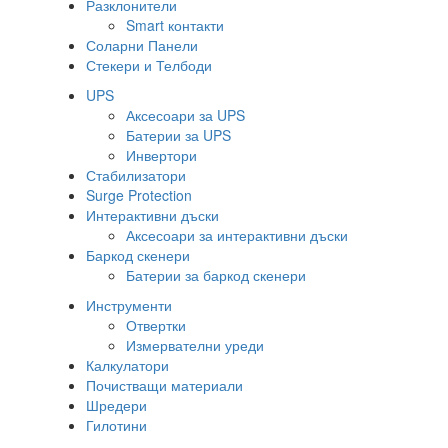
Разклонители
Smart контакти
Соларни Панели
Стекери и Телбоди
UPS
Аксесоари за UPS
Батерии за UPS
Инвертори
Стабилизатори
Surge Protection
Интерактивни дъски
Аксесоари за интерактивни дъски
Баркод скенери
Батерии за баркод скенери
Инструменти
Отвертки
Измервателни уреди
Калкулатори
Почистващи материали
Шредери
Гилотини