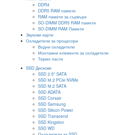
DDR4
DDR5 RAM памети
RAM памети за сървъри
SO-DIMM DDR5 RAM памети
SO-DIMM RAM Памети
Звукови карти
Охладители за процесори
Водни охладители
Монтажни елементи за охладители
Термо пасти
SSD Дискове
SSD 2.5" SATA
SSD М.2 PCIe NVMe
SSD М.2 SATA
SSD ADATA
SSD Corsair
SSD Samsung
SSD Silicon Power
SSD Transcend
SSD Kingston
SSD WD
Охладители за SSD