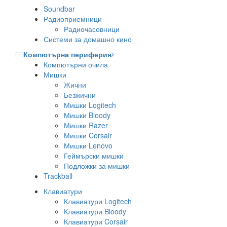
Soundbar
Радиоприемници
Радиочасовници
Системи за домашно кино
Компютърна периферия
Компютърни очила
Мишки
Жични
Безжични
Мишки Logitech
Мишки Bloody
Мишки Razer
Мишки Corsair
Мишки Lenovo
Геймърски мишки
Подложки за мишки
Trackball
Клавиатури
Клавиатури Logitech
Клавиатури Bloody
Клавиатури Corsair