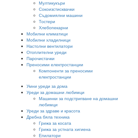
Мултикукъри
Сокоизстисквачки
Съдомиялни машини
Тостери
Хлебопекарни
Мобилни климатици
Мобилни хладилници
Настолни вентилатори
Отоплителни уреди
Парочистачки
Преносими електростанции
Компоненти за преносими
електростанции
Умни уреди за дома
Уреди за домашни любимци
Машинки за подстригване на домашни
любимци
Уреди за здраве и красота
Дребна бяла техника
Грижа за косата
Грижа за устната хигиена
Епилатори