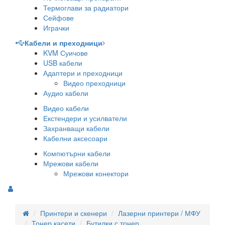
Термоглави за радиатори
Сейфове
Играчки
Кабели и преходници
KVM Суичове
USB кабели
Адаптери и преходници
Видео преходници
Аудио кабели
Видео кабели
Екстендери и усилватели
Захранващи кабели
Кабелни аксесоари
Компютърни кабели
Мрежови кабели
Мрежови конектори
Принтери и скенери
Лазерни принтери / МФУ
Тонер касети
Бутилки с тонер