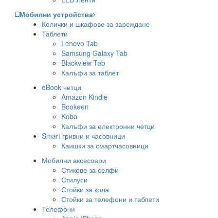
Мобилни устройства
Колички и шкафове за зареждане
Таблети
Lenovo Tab
Samsung Galaxy Tab
Blackview Tab
Калъфи за таблет
eBook четци
Amazon Kindle
Bookeen
Kobo
Калъфи за електронни четци
Smart гривни и часовници
Каишки за смартчасовници
Мобилни аксесоари
Стикове за селфи
Стилуси
Стойки за кола
Стойки за телефони и таблети
Телефони