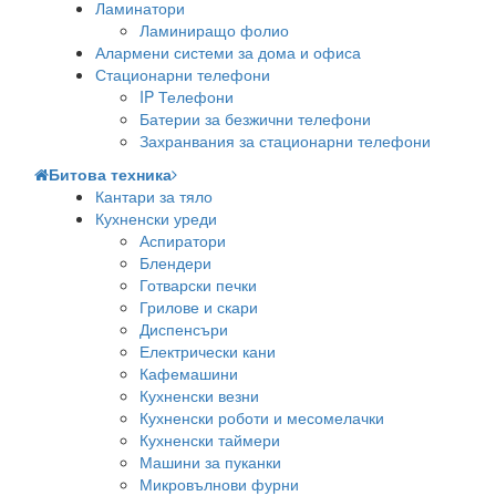
Ламинатори
Ламиниращо фолио
Алармени системи за дома и офиса
Стационарни телефони
IP Телефони
Батерии за безжични телефони
Захранвания за стационарни телефони
Битова техника
Кантари за тяло
Кухненски уреди
Аспиратори
Блендери
Готварски печки
Грилове и скари
Диспенсъри
Електрически кани
Кафемашини
Кухненски везни
Кухненски роботи и месомелачки
Кухненски таймери
Машини за пуканки
Микровълнови фурни