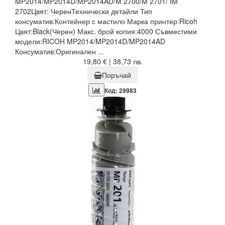
MP2014/MP2014D/MP2014AD/M 2700/M 2701/ IM
2702Цвят: ЧеренТехнически детайли Тип
консуматив:Контейнер с мастило Марка принтер:Ricoh
Цвят:Black(Черен) Макс. брой копия:4000 Съвместими
модели:RICOH MP2014/MP2014D/MP2014AD
Консуматив:Оригинален ...
19,80 € | 38,73 лв.
Поръчай
Код: 29983