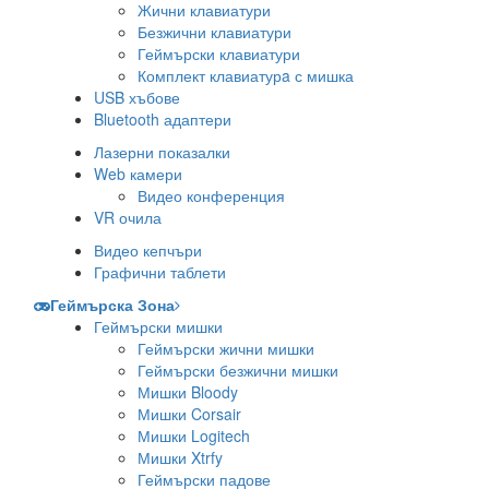
Жични клавиатури
Безжични клавиатури
Геймърски клавиатури
Комплект клавиатурa с мишка
USB хъбове
Bluetooth адаптери
Лазерни показалки
Web камери
Видео конференция
VR очила
Видео кепчъри
Графични таблети
Геймърска Зона
Геймърски мишки
Геймърски жични мишки
Геймърски безжични мишки
Мишки Bloody
Мишки Corsair
Мишки Logitech
Мишки Xtrfy
Геймърски падове