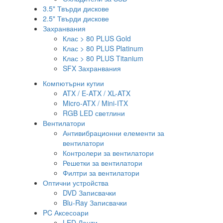
3.5" Твърди дискове
2.5" Твърди дискове
Захранвания
Клас > 80 PLUS Gold
Клас > 80 PLUS Platinum
Клас > 80 PLUS Titanium
SFX Захранвания
Компютърни кутии
ATX / E-ATX / XL-ATX
Micro-ATX / Mini-ITX
RGB LED светлини
Вентилатори
Антивибрационни елементи за
вентилатори
Контролери за вентилатори
Решетки за вентилатори
Филтри за вентилатори
Оптични устройства
DVD Записвачки
Blu-Ray Записвачки
PC Аксесоари
LED Ленти