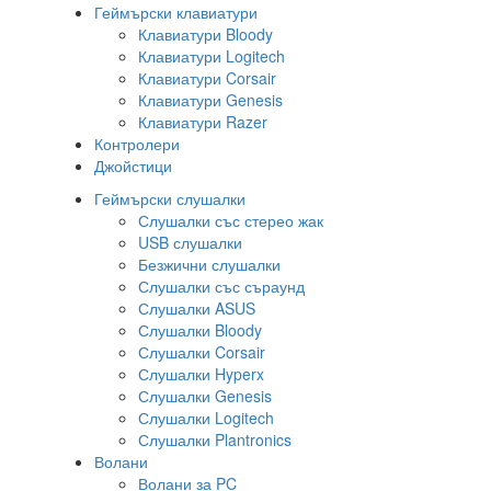
Геймърски клавиатури
Клавиатури Bloody
Клавиатури Logitech
Клавиатури Corsair
Клавиатури Genesis
Клавиатури Razer
Контролери
Джойстици
Геймърски слушалки
Слушалки със стерео жак
USB слушалки
Безжични слушалки
Слушалки със съраунд
Слушалки ASUS
Слушалки Bloody
Слушалки Corsair
Слушалки Hyperx
Слушалки Genesis
Слушалки Logitech
Слушалки Plantronics
Волани
Волани за PC