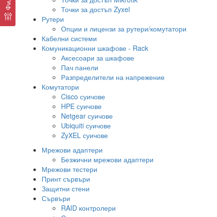
Точки за достъп Zyxel
Рутери
Опции и лицензи за рутери/комутатори
Кабелни системи
Комуникационни шкафове - Rack
Аксесоари за шкафове
Пач панели
Разпределители на напрежение
Комутатори
Cisco суичове
HPE суичове
Netgear суичове
Ubiquiti суичове
ZyXEL суичове
Мрежови адаптери
Безжични мрежови адаптери
Мрежови тестери
Принт сървъри
Защитни стени
Сървъри
RAID контролери