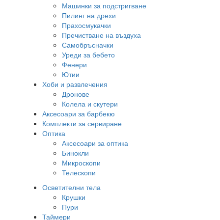
Машинки за подстригване
Пилинг на дрехи
Прахосмукачки
Пречистване на въздуха
Самобръсначки
Уреди за бебето
Фенери
Ютии
Хоби и развлечения
Дронове
Колела и скутери
Аксесоари за барбекю
Комплекти за сервиране
Оптика
Аксесоари за оптика
Бинокли
Микроскопи
Телескопи
Осветителни тела
Крушки
Пури
Таймери