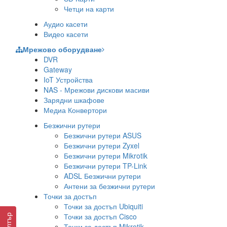
Четци на карти
Аудио касети
Видео касети
Мрежово оборудване
DVR
Gateway
IoT Устройства
NAS - Мрежови дискови масиви
Зарядни шкафове
Медиа Конвертори
Безжични рутери
Безжични рутери ASUS
Безжични рутери Zyxel
Безжични рутери Mikrotik
Безжични рутери TP-Link
ADSL Безжични рутери
Антени за безжични рутери
Точки за достъп
Точки за достъп Ubiquiti
Точки за достъп Cisco
Филтър
Точки за достъп Mikrotik