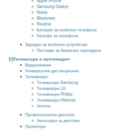
Apple iPhone
Samsung Galaxy
Nokia
Blackview
Realme
Батерии за мобилни телефони
Калъфи за телефони
Зарядни за мобилни устройства
Поставки за безжично зареждане
Телевизори и мултимедия
Видеокамери
Универсални дистанционни
Телевизори
Телевизори Samsung
Телевизори LG
Телевизори Philips
Телевизори Hisense
Антени
Професионални дисплеи
Аксесоари за дисплеи
Проектори