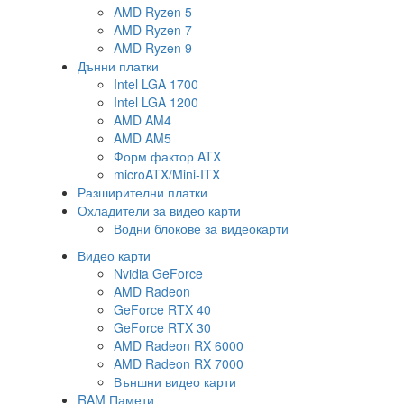
AMD Ryzen 5
AMD Ryzen 7
AMD Ryzen 9
Дънни платки
Intel LGA 1700
Intel LGA 1200
AMD AM4
AMD AM5
Форм фактор ATX
microATX/Mini-ITX
Разширителни платки
Охладители за видео карти
Водни блокове за видеокарти
Видео карти
Nvidia GeForce
AMD Radeon
GeForce RTX 40
GeForce RTX 30
AMD Radeon RX 6000
AMD Radeon RX 7000
Външни видео карти
RAM Памети