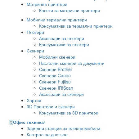
Матрични принтери
Касети за матрични принтери
Мобилни термални принтери
Консумативи за термални принтери
Плотери
Аксесоари за плотери
Консумативи за плотери
Скенери
Мобилни скенери
Настолни скенери за документи
Скенери Brother
Скенери Canon
Скенери Fujitsu
Скенери IRIScan
Аксесоари за скенери
Хартия
3D Принтери и скенери
Консумативи за 3D принтери
Офис техника
Зарядни станции за електромобили
Контрол на достъпа