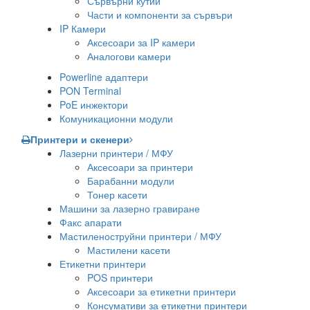
Сървърни кутии
Части и компоненти за сървъри
IP Камери
Аксесоари за IP камери
Аналогови камери
Powerline адаптери
PON Terminal
PoE инжектори
Комуникационни модули
Принтери и скенери
Лазерни принтери / МФУ
Аксесоари за принтери
Барабанни модули
Тонер касети
Машини за лазерно гравиране
Факс апарати
Мастиленоструйни принтери / МФУ
Мастилени касети
Етикетни принтери
POS принтери
Аксесоари за етикетни принтери
Консумативи за етикетни принтери