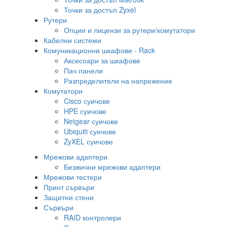
Точки за достъп Zyxel
Рутери
Опции и лицензи за рутери/комутатори
Кабелни системи
Комуникационни шкафове - Rack
Аксесоари за шкафове
Пач панели
Разпределители на напрежение
Комутатори
Cisco суичове
HPE суичове
Netgear суичове
Ubiquiti суичове
ZyXEL суичове
Мрежови адаптери
Безжични мрежови адаптери
Мрежови тестери
Принт сървъри
Защитни стени
Сървъри
RAID контролери