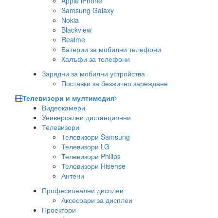
Apple iPhone
Samsung Galaxy
Nokia
Blackview
Realme
Батерии за мобилни телефони
Калъфи за телефони
Зарядни за мобилни устройства
Поставки за безжично зареждане
Телевизори и мултимедия
Видеокамери
Универсални дистанционни
Телевизори
Телевизори Samsung
Телевизори LG
Телевизори Philips
Телевизори Hisense
Антени
Професионални дисплеи
Аксесоари за дисплеи
Проектори