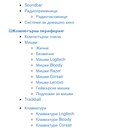
Soundbar
Радиоприемници
Радиочасовници
Системи за домашно кино
Компютърна периферия
Компютърни очила
Мишки
Жични
Безжични
Мишки Logitech
Мишки Bloody
Мишки Razer
Мишки Corsair
Мишки Lenovo
Геймърски мишки
Подложки за мишки
Trackball
Клавиатури
Клавиатури Logitech
Клавиатури Bloody
Клавиатури Corsair