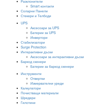
Разклонители
Smart контакти
Соларни Панели
Стекери и Телбоди
UPS
Аксесоари за UPS
Батерии за UPS
Инвертори
Стабилизатори
Surge Protection
Интерактивни дъски
Аксесоари за интерактивни дъски
Баркод скенери
Батерии за баркод скенери
Инструменти
Отвертки
Измервателни уреди
Калкулатори
Почистващи материали
Шредери
Гилотини