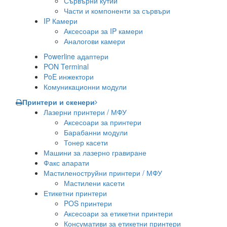
Сървърни кутии
Части и компоненти за сървъри
IP Камери
Аксесоари за IP камери
Аналогови камери
Powerline адаптери
PON Terminal
PoE инжектори
Комуникационни модули
Принтери и скенери
Лазерни принтери / МФУ
Аксесоари за принтери
Барабанни модули
Тонер касети
Машини за лазерно гравиране
Факс апарати
Мастиленоструйни принтери / МФУ
Мастилени касети
Етикетни принтери
POS принтери
Аксесоари за етикетни принтери
Консумативи за етикетни принтери