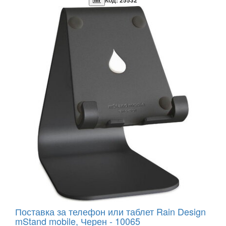
Код: 25532
Поставка за телефон или таблет Rain Design
mStand mobile, Черен - 10065