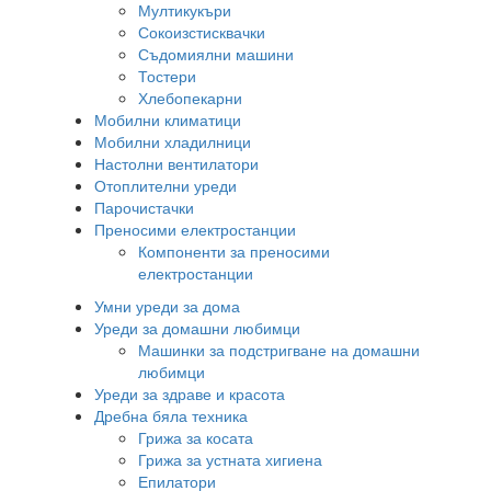
Мултикукъри
Сокоизстисквачки
Съдомиялни машини
Тостери
Хлебопекарни
Мобилни климатици
Мобилни хладилници
Настолни вентилатори
Отоплителни уреди
Парочистачки
Преносими електростанции
Компоненти за преносими
електростанции
Умни уреди за дома
Уреди за домашни любимци
Машинки за подстригване на домашни
любимци
Уреди за здраве и красота
Дребна бяла техника
Грижа за косата
Грижа за устната хигиена
Епилатори