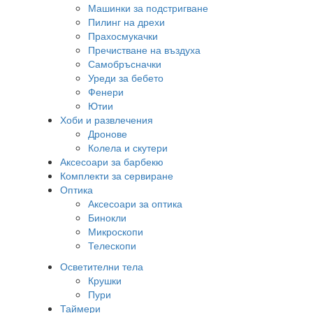
Машинки за подстригване
Пилинг на дрехи
Прахосмукачки
Пречистване на въздуха
Самобръсначки
Уреди за бебето
Фенери
Ютии
Хоби и развлечения
Дронове
Колела и скутери
Аксесоари за барбекю
Комплекти за сервиране
Оптика
Аксесоари за оптика
Бинокли
Микроскопи
Телескопи
Осветителни тела
Крушки
Пури
Таймери