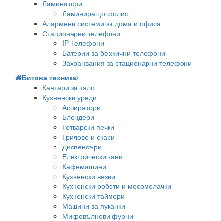
Ламинатори
Ламиниращо фолио
Алармени системи за дома и офиса
Стационарни телефони
IP Телефони
Батерии за безжични телефони
Захранвания за стационарни телефони
Битова техника
Кантари за тяло
Кухненски уреди
Аспиратори
Блендери
Готварски печки
Грилове и скари
Диспенсъри
Електрически кани
Кафемашини
Кухненски везни
Кухненски роботи и месомелачки
Кухненски таймери
Машини за пуканки
Микровълнови фурни