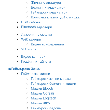
Жични клавиатури
Безжични клавиатури
Геймърски клавиатури
Комплект клавиатурa с мишка
USB хъбове
Bluetooth адаптери
Лазерни показалки
Web камери
Видео конференция
VR очила
Видео кепчъри
Графични таблети
Геймърска Зона
Геймърски мишки
Геймърски жични мишки
Геймърски безжични мишки
Мишки Bloody
Мишки Corsair
Мишки Logitech
Мишки Xtrfy
Геймърски падове