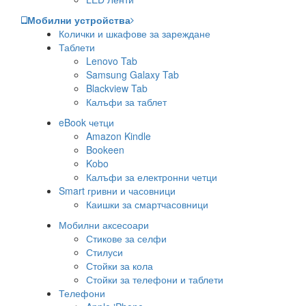
Мобилни устройства
Колички и шкафове за зареждане
Таблети
Lenovo Tab
Samsung Galaxy Tab
Blackview Tab
Калъфи за таблет
eBook четци
Amazon Kindle
Bookeen
Kobo
Калъфи за електронни четци
Smart гривни и часовници
Каишки за смартчасовници
Мобилни аксесоари
Стикове за селфи
Стилуси
Стойки за кола
Стойки за телефони и таблети
Телефони