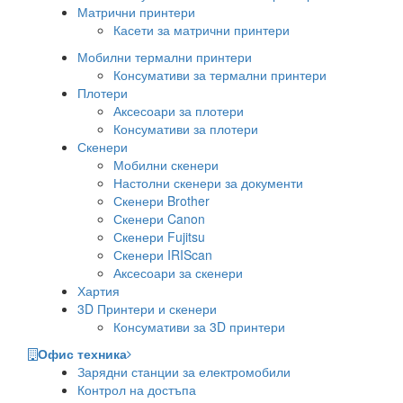
Матрични принтери
Касети за матрични принтери
Мобилни термални принтери
Консумативи за термални принтери
Плотери
Аксесоари за плотери
Консумативи за плотери
Скенери
Мобилни скенери
Настолни скенери за документи
Скенери Brother
Скенери Canon
Скенери Fujitsu
Скенери IRIScan
Аксесоари за скенери
Хартия
3D Принтери и скенери
Консумативи за 3D принтери
Офис техника
Зарядни станции за електромобили
Контрол на достъпа