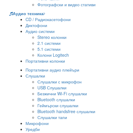
Фотографски и видео стативи
Аудио техника
CD / Радиокасетофони
Диктофони
Аудио системи
Stereo колонки
2.1 системи
5.1 системи
Колони Logitech
Портативни колонки
Портативни аудио плейъри
Слушалки
Слушалки с микрофон
USB Слушалки
Безжични Wi-Fi слушалки
Bluetooth слушалки
Геймърски слушалки
Bluetooth handsfree слушалки
Слушалки тапи
Микрофони
Уредби