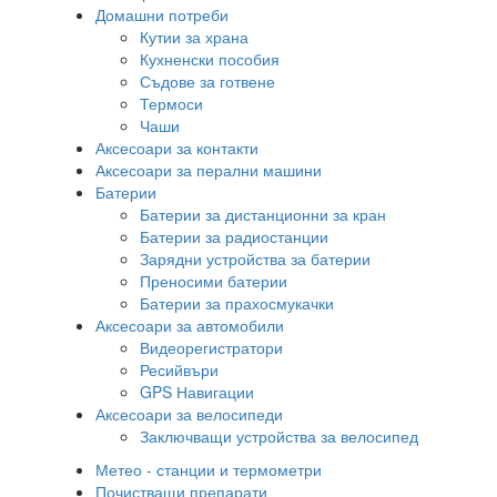
Домашни потреби
Кутии за храна
Кухненски пособия
Съдове за готвене
Термоси
Чаши
Аксесоари за контакти
Аксесоари за перални машини
Батерии
Батерии за дистанционни за кран
Батерии за радиостанции
Зарядни устройства за батерии
Преносими батерии
Батерии за прахосмукачки
Аксесоари за автомобили
Видеорегистратори
Ресийвъри
GPS Навигации
Аксесоари за велосипеди
Заключващи устройства за велосипед
Метео - станции и термометри
Почистващи препарати