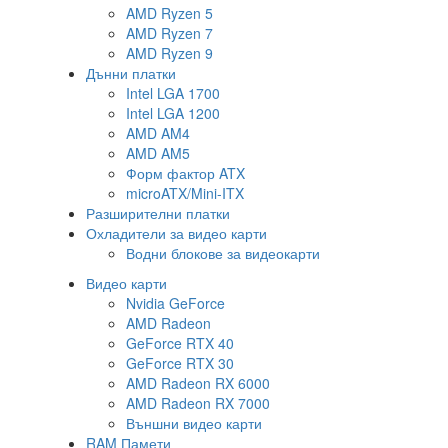
AMD Ryzen 5
AMD Ryzen 7
AMD Ryzen 9
Дънни платки
Intel LGA 1700
Intel LGA 1200
AMD AM4
AMD AM5
Форм фактор ATX
microATX/Mini-ITX
Разширителни платки
Охладители за видео карти
Водни блокове за видеокарти
Видео карти
Nvidia GeForce
AMD Radeon
GeForce RTX 40
GeForce RTX 30
AMD Radeon RX 6000
AMD Radeon RX 7000
Външни видео карти
RAM Памети