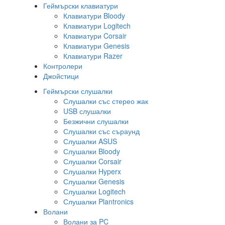
Геймърски клавиатури
Клавиатури Bloody
Клавиатури Logitech
Клавиатури Corsair
Клавиатури Genesis
Клавиатури Razer
Контролери
Джойстици
Геймърски слушалки
Слушалки със стерео жак
USB слушалки
Безжични слушалки
Слушалки със съраунд
Слушалки ASUS
Слушалки Bloody
Слушалки Corsair
Слушалки Hyperx
Слушалки Genesis
Слушалки Logitech
Слушалки Plantronics
Волани
Волани за PC