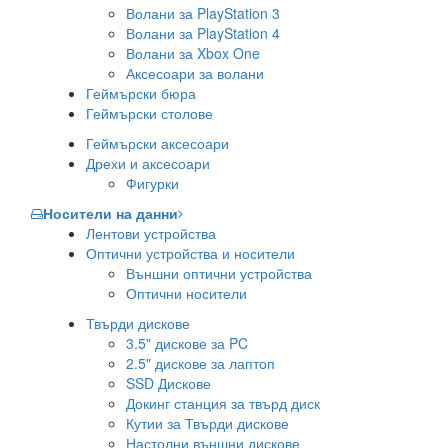
Волани за PlayStation 3
Волани за PlayStation 4
Волани за Xbox One
Аксесоари за волани
Геймърски бюра
Геймърски столове
Геймърски аксесоари
Дрехи и аксесоари
Фигурки
Носители на данни
Лентови устройства
Оптични устройства и носители
Външни оптични устройства
Оптични носители
Твърди дискове
3.5" дискове за PC
2.5" дискове за лаптоп
SSD Дискове
Докинг станция за твърд диск
Кутии за Твърди дискове
Настолни външни дискове