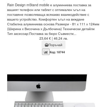
Rain Design mStand mobile е алуминиева поставка за
вашият телефон или таблет с оптимален ъгъл на
поставяне позволяваща всякакво взаимодействие с
вашето устройство. Комфортен ъгъл на виждане
Стабилна алуминиева основа Размери - 81 х 111 х 124мм
(Ширина х Височина х Дълбочина) Технически детайли
Тип аксесоар:Поставка за бюро Съвмести...
23,64 € | 46,24 лв.
Поръчай
Код: 18744