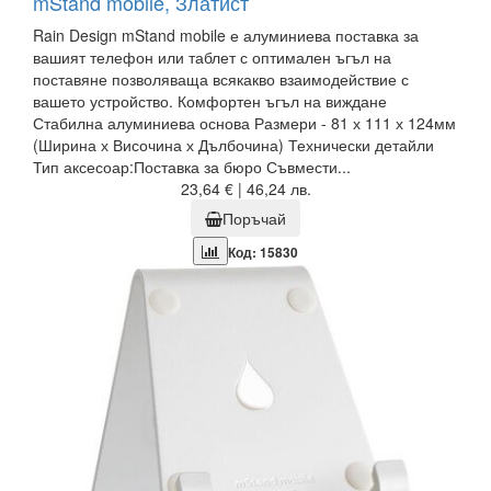
mStand mobile, Златист
Rain Design mStand mobile е алуминиева поставка за
вашият телефон или таблет с оптимален ъгъл на
поставяне позволяваща всякакво взаимодействие с
вашето устройство. Комфортен ъгъл на виждане
Стабилна алуминиева основа Размери - 81 х 111 х 124мм
(Ширина х Височина х Дълбочина) Технически детайли
Тип аксесоар:Поставка за бюро Съвмести...
23,64 € | 46,24 лв.
Поръчай
Код: 15830