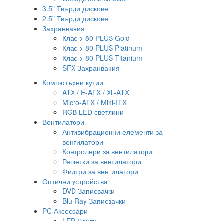
3.5" Твърди дискове
2.5" Твърди дискове
Захранвания
Клас > 80 PLUS Gold
Клас > 80 PLUS Platinum
Клас > 80 PLUS Titanium
SFX Захранвания
Компютърни кутии
ATX / E-ATX / XL-ATX
Micro-ATX / Mini-ITX
RGB LED светлини
Вентилатори
Антивибрационни елементи за
вентилатори
Контролери за вентилатори
Решетки за вентилатори
Филтри за вентилатори
Оптични устройства
DVD Записвачки
Blu-Ray Записвачки
PC Аксесоари
LED Ленти