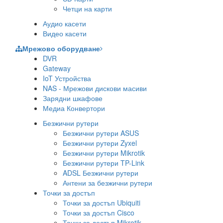
Четци на карти
Аудио касети
Видео касети
Мрежово оборудване
DVR
Gateway
IoT Устройства
NAS - Мрежови дискови масиви
Зарядни шкафове
Медиа Конвертори
Безжични рутери
Безжични рутери ASUS
Безжични рутери Zyxel
Безжични рутери Mikrotik
Безжични рутери TP-Link
ADSL Безжични рутери
Антени за безжични рутери
Точки за достъп
Точки за достъп Ubiquiti
Точки за достъп Cisco
Точки за достъп Mikrotik