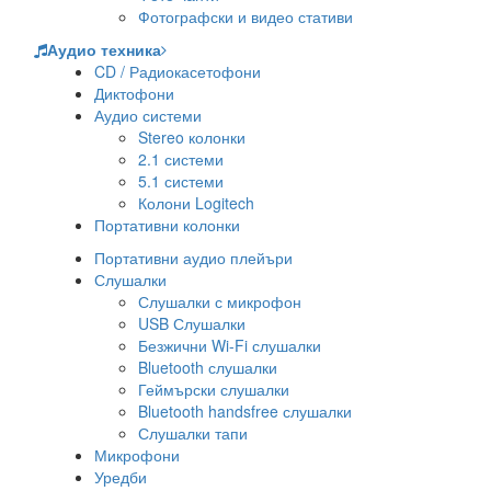
Фотографски и видео стативи
Аудио техника
CD / Радиокасетофони
Диктофони
Аудио системи
Stereo колонки
2.1 системи
5.1 системи
Колони Logitech
Портативни колонки
Портативни аудио плейъри
Слушалки
Слушалки с микрофон
USB Слушалки
Безжични Wi-Fi слушалки
Bluetooth слушалки
Геймърски слушалки
Bluetooth handsfree слушалки
Слушалки тапи
Микрофони
Уредби