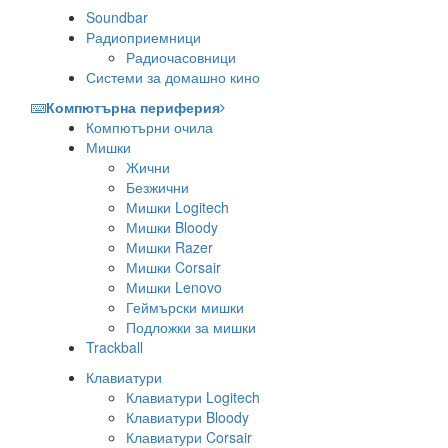
Soundbar
Радиоприемници
Радиочасовници
Системи за домашно кино
Компютърна периферия
Компютърни очила
Мишки
Жични
Безжични
Мишки Logitech
Мишки Bloody
Мишки Razer
Мишки Corsair
Мишки Lenovo
Геймърски мишки
Подложки за мишки
Trackball
Клавиатури
Клавиатури Logitech
Клавиатури Bloody
Клавиатури Corsair