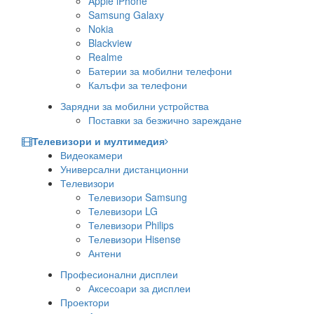
Apple iPhone
Samsung Galaxy
Nokia
Blackview
Realme
Батерии за мобилни телефони
Калъфи за телефони
Зарядни за мобилни устройства
Поставки за безжично зареждане
Телевизори и мултимедия
Видеокамери
Универсални дистанционни
Телевизори
Телевизори Samsung
Телевизори LG
Телевизори Philips
Телевизори Hisense
Антени
Професионални дисплеи
Аксесоари за дисплеи
Проектори