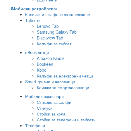
Мобилни устройства
Колички и шкафове за зареждане
Таблети
Lenovo Tab
Samsung Galaxy Tab
Blackview Tab
Калъфи за таблет
eBook четци
Amazon Kindle
Bookeen
Kobo
Калъфи за електронни четци
Smart гривни и часовници
Каишки за смартчасовници
Мобилни аксесоари
Стикове за селфи
Стилуси
Стойки за кола
Стойки за телефони и таблети
Телефони