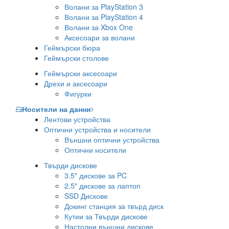
Волани за PlayStation 3
Волани за PlayStation 4
Волани за Xbox One
Аксесоари за волани
Геймърски бюра
Геймърски столове
Геймърски аксесоари
Дрехи и аксесоари
Фигурки
Носители на данни
Лентови устройства
Оптични устройства и носители
Външни оптични устройства
Оптични носители
Твърди дискове
3.5" дискове за PC
2.5" дискове за лаптоп
SSD Дискове
Докинг станция за твърд диск
Кутии за Твърди дискове
Настолни външни дискове