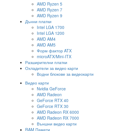
AMD Ryzen 5
AMD Ryzen 7
AMD Ryzen 9
Дънни платки
Intel LGA 1700
Intel LGA 1200
AMD AM4
AMD AM5
Форм фактор ATX
microATX/Mini-ITX
Разширителни платки
Охладители за видео карти
Водни блокове за видеокарти
Видео карти
Nvidia GeForce
AMD Radeon
GeForce RTX 40
GeForce RTX 30
AMD Radeon RX 6000
AMD Radeon RX 7000
Външни видео карти
RAM Памети