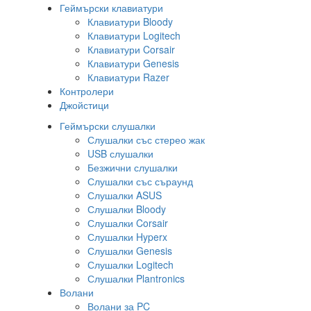
Геймърски клавиатури
Клавиатури Bloody
Клавиатури Logitech
Клавиатури Corsair
Клавиатури Genesis
Клавиатури Razer
Контролери
Джойстици
Геймърски слушалки
Слушалки със стерео жак
USB слушалки
Безжични слушалки
Слушалки със съраунд
Слушалки ASUS
Слушалки Bloody
Слушалки Corsair
Слушалки Hyperx
Слушалки Genesis
Слушалки Logitech
Слушалки Plantronics
Волани
Волани за PC