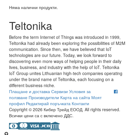
Няма налични продукти.
Teltonika
Before the term Internet of Things was introduced in 1999,
Teltonika had already been exploring the possibilities of M2M
communication. Since then, we have believed that IoT
technologies are our future. Today, we look forward to
discovering even more ways of helping people in their daily
lives, business, and industry with the help of IoT. Teltonika
IoT Group unites Lithuanian high-tech companies operating
under the brand name of Teltonika, each focusing on a
different business niche.
Плащане и доставка
Сервизи
Условия за
ползване
Производители
Карта на сайта
Моят
профил
Редактирай поръчката
Контакти
Copyright © 2026 Кибер Трейд ЕООД. All rights reserved.
Всички цени са с включено ДДС.