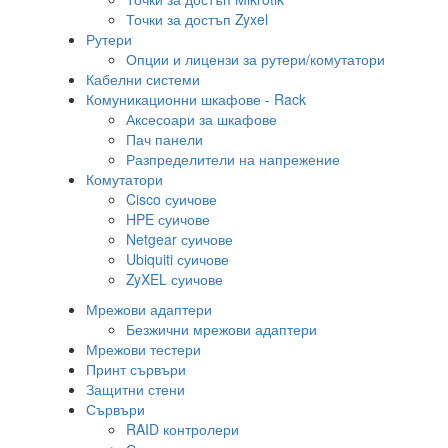
Точки за достъп Zyxel
Рутери
Опции и лицензи за рутери/комутатори
Кабелни системи
Комуникационни шкафове - Rack
Аксесоари за шкафове
Пач панели
Разпределители на напрежение
Комутатори
Cisco суичове
HPE суичове
Netgear суичове
Ubiquiti суичове
ZyXEL суичове
Мрежови адаптери
Безжични мрежови адаптери
Мрежови тестери
Принт сървъри
Защитни стени
Сървъри
RAID контролери