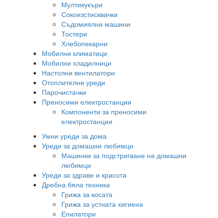
Мултикукъри
Сокоизстисквачки
Съдомиялни машини
Тостери
Хлебопекарни
Мобилни климатици
Мобилни хладилници
Настолни вентилатори
Отоплителни уреди
Парочистачки
Преносими електростанции
Компоненти за преносими
електростанции
Умни уреди за дома
Уреди за домашни любимци
Машинки за подстригване на домашни
любимци
Уреди за здраве и красота
Дребна бяла техника
Грижа за косата
Грижа за устната хигиена
Епилатори