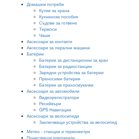
Домашни потреби
Кутии за храна
Кухненски пособия
Съдове за готвене
Термоси
Чаши
Аксесоари за контакти
Аксесоари за перални машини
Батерии
Батерии за дистанционни за кран
Батерии за радиостанции
Зарядни устройства за батерии
Преносими батерии
Батерии за прахосмукачки
Аксесоари за автомобили
Видеорегистратори
Ресийвъри
GPS Навигации
Аксесоари за велосипеди
Заключващи устройства за велосипед
Метео - станции и термометри
Почистващи препарати