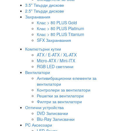
3.5" Твърди дискове
2.5" Твърди дискове
Захранвания
Клас > 80 PLUS Gold
Клас > 80 PLUS Platinum
Клас > 80 PLUS Titanium
SFX Захранвания
Компютърни кутии
ATX / E-ATX / XL-ATX
Micro-ATX / Mini-ITX
RGB LED светлини
Вентилатори
Антивибрационни елементи за
вентилатори
Контролери за вентилатори
Решетки за вентилатори
Филтри за вентилатори
Оптични устройства
DVD Записвачки
Blu-Ray Записвачки
PC Аксесоари
LED Ленти