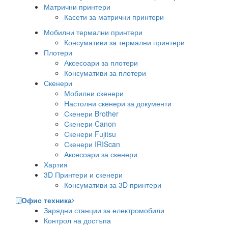
Матрични принтери
Касети за матрични принтери
Мобилни термални принтери
Консумативи за термални принтери
Плотери
Аксесоари за плотери
Консумативи за плотери
Скенери
Мобилни скенери
Настолни скенери за документи
Скенери Brother
Скенери Canon
Скенери Fujitsu
Скенери IRIScan
Аксесоари за скенери
Хартия
3D Принтери и скенери
Консумативи за 3D принтери
Офис техника
Зарядни станции за електромобили
Контрол на достъпа