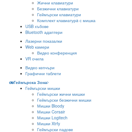
Жични клавиатури
Безжични клавиатури
Геймърски клавиатури
Комплект клавиатурa с мишка
USB хъбове
Bluetooth адаптери
Лазерни показалки
Web камери
Видео конференция
VR очила
Видео кепчъри
Графични таблети
Геймърска Зона
Геймърски мишки
Геймърски жични мишки
Геймърски безжични мишки
Мишки Bloody
Мишки Corsair
Мишки Logitech
Мишки Xtrfy
Геймърски падове