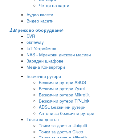
Четци на карти
Аудио касети
Видео касети
Мрежово оборудване
DVR
Gateway
IoT Устройства
NAS - Мрежови дискови масиви
Зарядни шкафове
Медиа Конвертори
Безжични рутери
Безжични рутери ASUS
Безжични рутери Zyxel
Безжични рутери Mikrotik
Безжични рутери TP-Link
ADSL Безжични рутери
Антени за безжични рутери
Точки за достъп
Точки за достъп Ubiquiti
Точки за достъп Cisco
Точки за достъп Mikrotik