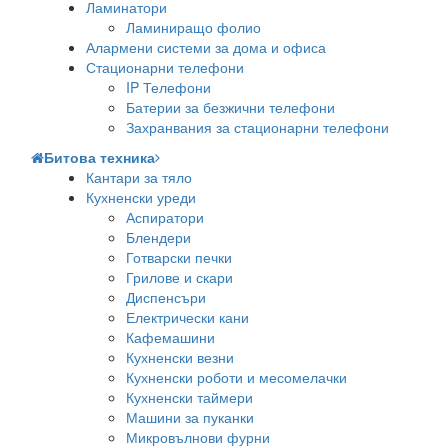
Ламинатори
Ламиниращо фолио
Алармени системи за дома и офиса
Стационарни телефони
IP Телефони
Батерии за безжични телефони
Захранвания за стационарни телефони
Битова техника
Кантари за тяло
Кухненски уреди
Аспиратори
Блендери
Готварски печки
Грилове и скари
Диспенсъри
Електрически кани
Кафемашини
Кухненски везни
Кухненски роботи и месомелачки
Кухненски таймери
Машини за пуканки
Микровълнови фурни