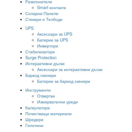
Разклонители
Smart контакти
Соларни Панели
Стекери и Телбоди
UPS
Аксесоари за UPS
Батерии за UPS
Инвертори
Стабилизатори
Surge Protection
Интерактивни дъски
Аксесоари за интерактивни дъски
Баркод скенери
Батерии за баркод скенери
Инструменти
Отвертки
Измервателни уреди
Калкулатори
Почистващи материали
Шредери
Гилотини