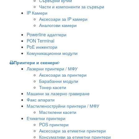
Сървърни кутии
Части и компоненти за сървъри
IP Камери
Аксесоари за IP камери
Аналогови камери
Powerline адаптери
PON Terminal
PoE инжектори
Комуникационни модули
Принтери и скенери
Лазерни принтери / МФУ
Аксесоари за принтери
Барабанни модули
Тонер касети
Машини за лазерно гравиране
Факс апарати
Мастиленоструйни принтери / МФУ
Мастилени касети
Етикетни принтери
POS принтери
Аксесоари за етикетни принтери
Консумативи за етикетни принтери