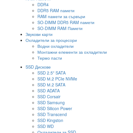
DDR4
DDR5 RAM памети
RAM памети за сървъри
SO-DIMM DDR5 RAM памети
SO-DIMM RAM Памети
Звукови карти
Охладители за процесори
Водни охладители
Монтажни елементи за охладители
Термо пасти
SSD Дискове
SSD 2.5" SATA
SSD М.2 PCIe NVMe
SSD М.2 SATA
SSD ADATA
SSD Corsair
SSD Samsung
SSD Silicon Power
SSD Transcend
SSD Kingston
SSD WD
Охладители за SSD