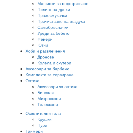
Машинки за подстригване
Пилинг на дрехи
Прахосмукачки
Пречистване на въздуха
Самобръсначки
Уреди за бебето
Фенери
Ютии
Хоби и развлечения
Дронове
Колела и скутери
Аксесоари за барбекю
Комплекти за сервиране
Оптика
Аксесоари за оптика
Бинокли
Микроскопи
Телескопи
Осветителни тела
Крушки
Пури
Таймери