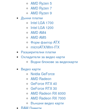
AMD Ryzen 5
AMD Ryzen 7
AMD Ryzen 9
Дънни платки
Intel LGA 1700
Intel LGA 1200
AMD AM4
AMD AM5
Форм фактор ATX
microATX/Mini-ITX
Разширителни платки
Охладители за видео карти
Водни блокове за видеокарти
Видео карти
Nvidia GeForce
AMD Radeon
GeForce RTX 40
GeForce RTX 30
AMD Radeon RX 6000
AMD Radeon RX 7000
Външни видео карти
RAM Памети