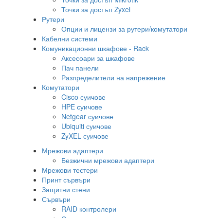
Точки за достъп Zyxel
Рутери
Опции и лицензи за рутери/комутатори
Кабелни системи
Комуникационни шкафове - Rack
Аксесоари за шкафове
Пач панели
Разпределители на напрежение
Комутатори
Cisco суичове
HPE суичове
Netgear суичове
Ubiquiti суичове
ZyXEL суичове
Мрежови адаптери
Безжични мрежови адаптери
Мрежови тестери
Принт сървъри
Защитни стени
Сървъри
RAID контролери