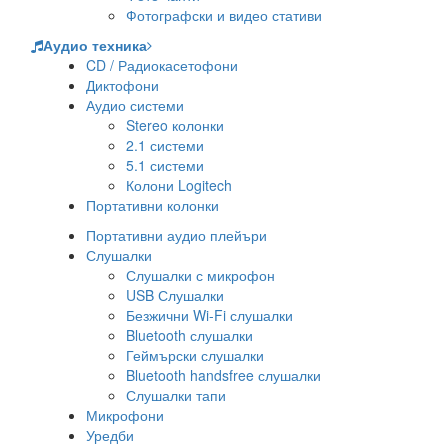
Фотографски и видео стативи
Аудио техника
CD / Радиокасетофони
Диктофони
Аудио системи
Stereo колонки
2.1 системи
5.1 системи
Колони Logitech
Портативни колонки
Портативни аудио плейъри
Слушалки
Слушалки с микрофон
USB Слушалки
Безжични Wi-Fi слушалки
Bluetooth слушалки
Геймърски слушалки
Bluetooth handsfree слушалки
Слушалки тапи
Микрофони
Уредби