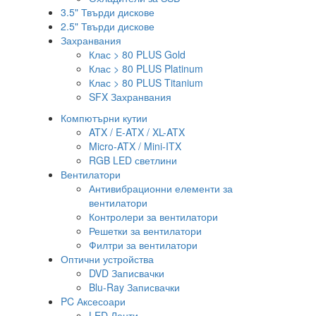
3.5" Твърди дискове
2.5" Твърди дискове
Захранвания
Клас > 80 PLUS Gold
Клас > 80 PLUS Platinum
Клас > 80 PLUS Titanium
SFX Захранвания
Компютърни кутии
ATX / E-ATX / XL-ATX
Micro-ATX / Mini-ITX
RGB LED светлини
Вентилатори
Антивибрационни елементи за
вентилатори
Контролери за вентилатори
Решетки за вентилатори
Филтри за вентилатори
Оптични устройства
DVD Записвачки
Blu-Ray Записвачки
PC Аксесоари
LED Ленти