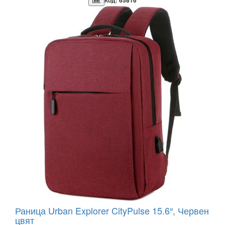
Код: 65816
Раница Urban Explorer CityPulse 15.6″, Червен
цвят