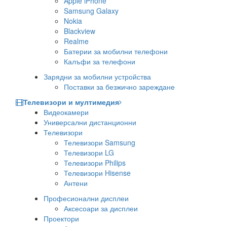
Apple iPhone
Samsung Galaxy
Nokia
Blackview
Realme
Батерии за мобилни телефони
Калъфи за телефони
Зарядни за мобилни устройства
Поставки за безжично зареждане
Телевизори и мултимедия
Видеокамери
Универсални дистанционни
Телевизори
Телевизори Samsung
Телевизори LG
Телевизори Philips
Телевизори Hisense
Антени
Професионални дисплеи
Аксесоари за дисплеи
Проектори