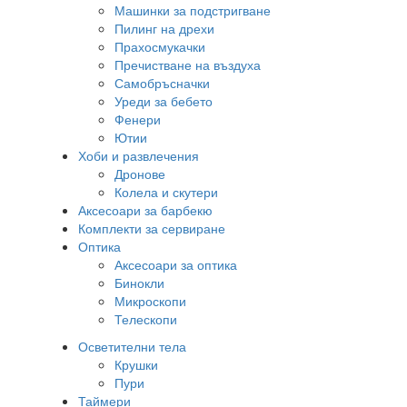
Машинки за подстригване
Пилинг на дрехи
Прахосмукачки
Пречистване на въздуха
Самобръсначки
Уреди за бебето
Фенери
Ютии
Хоби и развлечения
Дронове
Колела и скутери
Аксесоари за барбекю
Комплекти за сервиране
Оптика
Аксесоари за оптика
Бинокли
Микроскопи
Телескопи
Осветителни тела
Крушки
Пури
Таймери