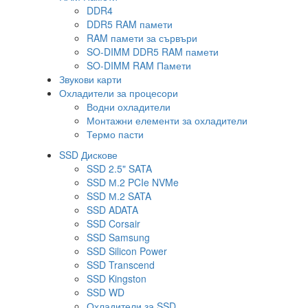
DDR4
DDR5 RAM памети
RAM памети за сървъри
SO-DIMM DDR5 RAM памети
SO-DIMM RAM Памети
Звукови карти
Охладители за процесори
Водни охладители
Монтажни елементи за охладители
Термо пасти
SSD Дискове
SSD 2.5" SATA
SSD М.2 PCIe NVMe
SSD М.2 SATA
SSD ADATA
SSD Corsair
SSD Samsung
SSD Silicon Power
SSD Transcend
SSD Kingston
SSD WD
Охладители за SSD