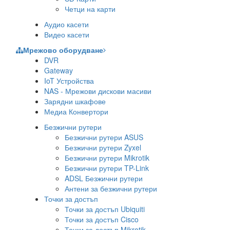
Четци на карти
Аудио касети
Видео касети
Мрежово оборудване
DVR
Gateway
IoT Устройства
NAS - Мрежови дискови масиви
Зарядни шкафове
Медиа Конвертори
Безжични рутери
Безжични рутери ASUS
Безжични рутери Zyxel
Безжични рутери Mikrotik
Безжични рутери TP-Link
ADSL Безжични рутери
Антени за безжични рутери
Точки за достъп
Точки за достъп Ubiquiti
Точки за достъп Cisco
Точки за достъп Mikrotik