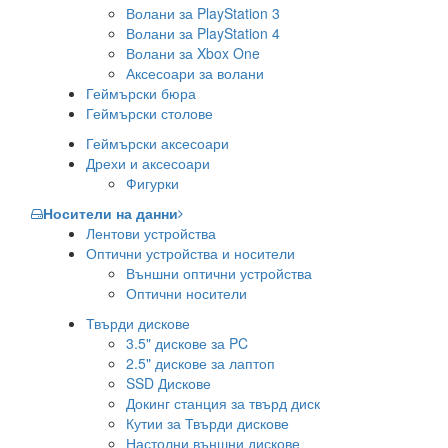
Волани за PlayStation 3
Волани за PlayStation 4
Волани за Xbox One
Аксесоари за волани
Геймърски бюра
Геймърски столове
Геймърски аксесоари
Дрехи и аксесоари
Фигурки
Носители на данни
Лентови устройства
Оптични устройства и носители
Външни оптични устройства
Оптични носители
Твърди дискове
3.5" дискове за PC
2.5" дискове за лаптоп
SSD Дискове
Докинг станция за твърд диск
Кутии за Твърди дискове
Настолни външни дискове