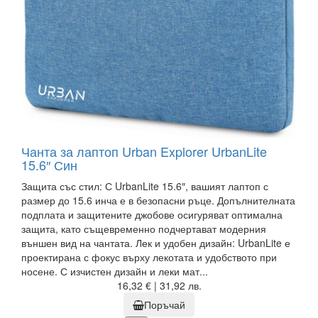
Чанта за лаптоп Urban Explorer UrbanLite
15.6″ Син
Защита със стил: С UrbanLite 15.6″, вашият лаптоп с
размер до 15.6 инча е в безопасни ръце. Допълнителната
подплата и защитените джобове осигуряват оптимална
защита, като същевременно подчертават модерния
външен вид на чантата. Лек и удобен дизайн: UrbanLite е
проектирана с фокус върху лекотата и удобството при
носене. С изчистен дизайн и леки мат...
16,32 € | 31,92 лв.
Поръчай