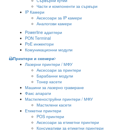
Сървърни кутии
Части и компоненти за сървъри
IP Камери
Аксесоари за IP камери
Аналогови камери
Powerline адаптери
PON Terminal
PoE инжектори
Комуникационни модули
Принтери и скенери
Лазерни принтери / МФУ
Аксесоари за принтери
Барабанни модули
Тонер касети
Машини за лазерно гравиране
Факс апарати
Мастиленоструйни принтери / МФУ
Мастилени касети
Етикетни принтери
POS принтери
Аксесоари за етикетни принтери
Консумативи за етикетни принтери