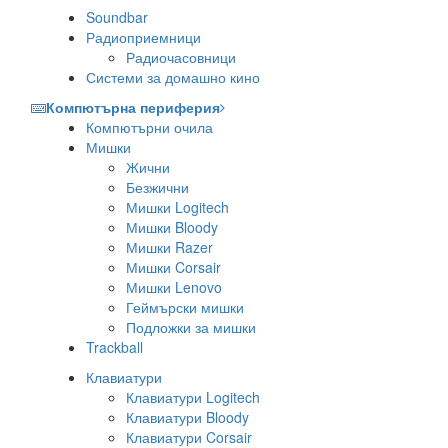
Soundbar
Радиоприемници
Радиочасовници
Системи за домашно кино
Компютърна периферия
Компютърни очила
Мишки
Жични
Безжични
Мишки Logitech
Мишки Bloody
Мишки Razer
Мишки Corsair
Мишки Lenovo
Геймърски мишки
Подложки за мишки
Trackball
Клавиатури
Клавиатури Logitech
Клавиатури Bloody
Клавиатури Corsair