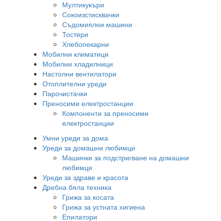
Мултикукъри
Сокоизстисквачки
Съдомиялни машини
Тостери
Хлебопекарни
Мобилни климатици
Мобилни хладилници
Настолни вентилатори
Отоплителни уреди
Парочистачки
Преносими електростанции
Компоненти за преносими
електростанции
Умни уреди за дома
Уреди за домашни любимци
Машинки за подстригване на домашни
любимци
Уреди за здраве и красота
Дребна бяла техника
Грижа за косата
Грижа за устната хигиена
Епилатори