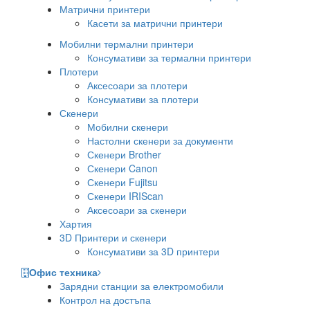
Матрични принтери
Касети за матрични принтери
Мобилни термални принтери
Консумативи за термални принтери
Плотери
Аксесоари за плотери
Консумативи за плотери
Скенери
Мобилни скенери
Настолни скенери за документи
Скенери Brother
Скенери Canon
Скенери Fujitsu
Скенери IRIScan
Аксесоари за скенери
Хартия
3D Принтери и скенери
Консумативи за 3D принтери
Офис техника
Зарядни станции за електромобили
Контрол на достъпа