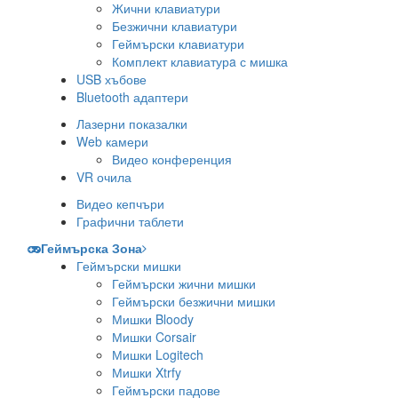
Жични клавиатури
Безжични клавиатури
Геймърски клавиатури
Комплект клавиатурa с мишка
USB хъбове
Bluetooth адаптери
Лазерни показалки
Web камери
Видео конференция
VR очила
Видео кепчъри
Графични таблети
Геймърска Зона
Геймърски мишки
Геймърски жични мишки
Геймърски безжични мишки
Мишки Bloody
Мишки Corsair
Мишки Logitech
Мишки Xtrfy
Геймърски падове