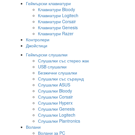
Геймърски клавиатури
Клавиатури Bloody
Клавиатури Logitech
Клавиатури Corsair
Клавиатури Genesis
Клавиатури Razer
Контролери
Джойстици
Геймърски слушалки
Слушалки със стерео жак
USB слушалки
Безжични слушалки
Слушалки със съраунд
Слушалки ASUS
Слушалки Bloody
Слушалки Corsair
Слушалки Hyperx
Слушалки Genesis
Слушалки Logitech
Слушалки Plantronics
Волани
Волани за PC