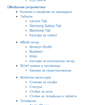
Мобилни устройства
Колички и шкафове за зареждане
Таблети
Lenovo Tab
Samsung Galaxy Tab
Blackview Tab
Калъфи за таблет
eBook четци
Amazon Kindle
Bookeen
Kobo
Калъфи за електронни четци
Smart гривни и часовници
Каишки за смартчасовници
Мобилни аксесоари
Стикове за селфи
Стилуси
Стойки за кола
Стойки за телефони и таблети
Телефони