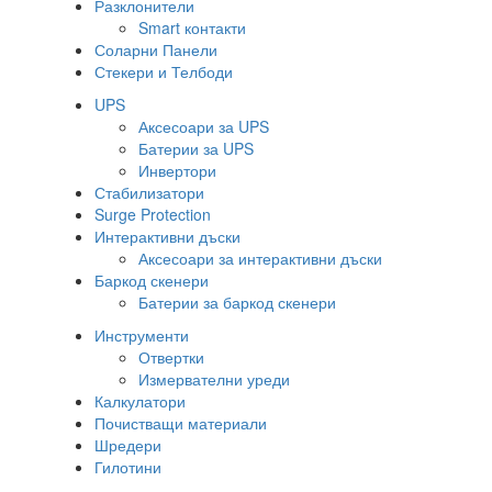
Разклонители
Smart контакти
Соларни Панели
Стекери и Телбоди
UPS
Аксесоари за UPS
Батерии за UPS
Инвертори
Стабилизатори
Surge Protection
Интерактивни дъски
Аксесоари за интерактивни дъски
Баркод скенери
Батерии за баркод скенери
Инструменти
Отвертки
Измервателни уреди
Калкулатори
Почистващи материали
Шредери
Гилотини