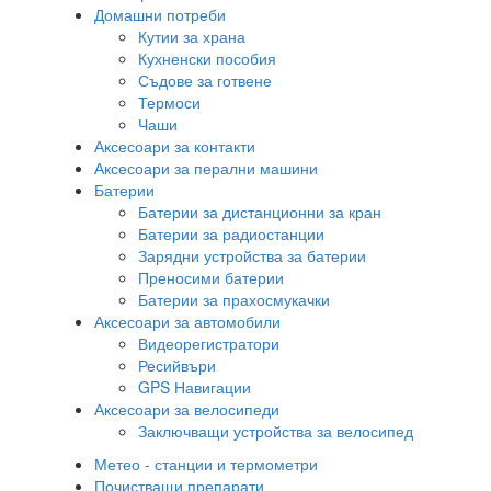
Домашни потреби
Кутии за храна
Кухненски пособия
Съдове за готвене
Термоси
Чаши
Аксесоари за контакти
Аксесоари за перални машини
Батерии
Батерии за дистанционни за кран
Батерии за радиостанции
Зарядни устройства за батерии
Преносими батерии
Батерии за прахосмукачки
Аксесоари за автомобили
Видеорегистратори
Ресийвъри
GPS Навигации
Аксесоари за велосипеди
Заключващи устройства за велосипед
Метео - станции и термометри
Почистващи препарати