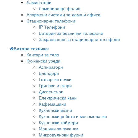
Ламинатори
Ламиниращо фолио
Алармени системи за дома и офиса
Стационарни телефони
IP Телефони
Батерии за безжични телефони
Захранвания за стационарни телефони
Битова техника
Кантари за тяло
Кухненски уреди
Аспиратори
Блендери
Готварски печки
Грилове и скари
Диспенсъри
Електрически кани
Кафемашини
Кухненски везни
Кухненски роботи и месомелачки
Кухненски таймери
Машини за пуканки
Микровълнови фурни